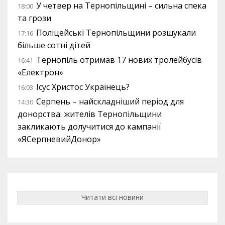
У четвер на Тернопільщині – сильна спека
18:00
та грози
Поліцейські Тернопільщини розшукали
17:16
більше сотні дітей
Тернопіль отримав 17 нових тролейбусів
16:41
«Електрон»
Ісус Христос Українець?
16:03
Серпень – найскладніший період для
14:30
донорства: жителів Тернопільщини
закликають долучитися до кампанії
«ЯСерпневийДонор»
Читати всі новини