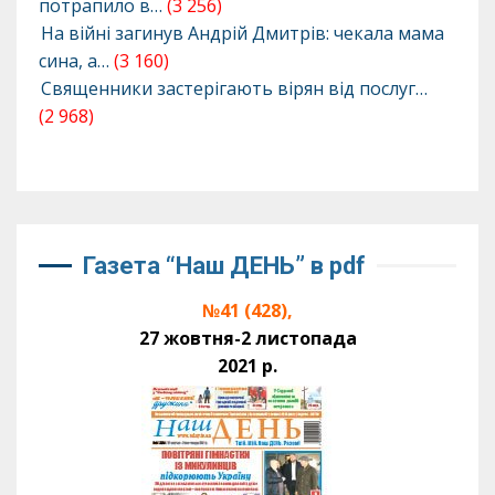
потрапило в…
(3 256)
На війні загинув Андрій Дмитрів: чекала мама
сина, а…
(3 160)
Священники застерігають вірян від послуг…
(2 968)
Газета “Наш ДЕНЬ” в pdf
№41 (428),
27 жовтня-2 листопада
2021 р.