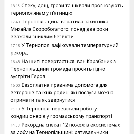
Спеку, дощ, грози та шквали прогнозують
18:15
тернополянам у п’ятницю
Тернопільщина втратила захисника
17:40
Михайла Скоробогатого: понад два роки
вважали зниклим безвісти
У Тернополі зафіксували температурний
17:18
рекорд
На щиті повертається Іван Карабаник з
16:48
Тернопільщини: громада просить гідно
зустріти Героя
Безоплатна правнича допомога для
16:00
ветеранів та їхніх родин: які послуги можна
отримати та як звернутися
У Тернополі перевірили роботу
15:10
кондиціонерів у громадському транспорті
Рекордна спека і 12 пожеж в екосистемах
14:33
за добу на Тернопільщині: рятувальники