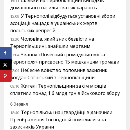
Скільки на Тернопільщині випадків
15:11
домашнього насильства і як карають
У Тернополі відбудуться установчі збори
15:09
асоціації нащадків українських жертв
польських репресій
Чоловіка, який зник безвісти на
13:30
Тернопільщині, знайшли мертвим
Звання «Почесний громадянин міста
13:04
Тернополя» присвоєно 15 мешканцям громади
Небесне воїнство поповнив захисник
12:04
Богдан Сосінський з Тернопільщини
Жителі Тернопільщини за сім місяців
09:10
сплатили понад 1,6 млрд грн військового збору
6 Серпня
Тернопільські нацгвардійці відзначили
18:40
Преображення Господнє й помолилися за
захисників України