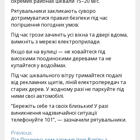
окремих районах шквали 15–20 м/с.
Рятувальники закликають суворо
дотримуватися правил безпеки під час
погіршення погодних умов:
Під час грози зачиніть усі вікна та двері вдома,
вимкніть з мережі електроприлади.
Якщо ви на вулиці — не ховайтеся під
високими поодинокими деревами та не
купайтеся у водоймах.
Під час шквального вітру тримайтеся подалі
від рекламних щитів, ліній електропередач та
старих дерев. У жодному разі не паркуйте під
ними свої автомобілі.
“Бережіть себе та своїх близьких! У разі
виникнення надзвичайної ситуації
телефонуйте 101”, — зазначили рятувальники.
Previous:
Continue
Під Покровськом загинув Ігор Вар’ян з