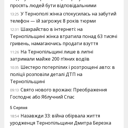
просять людей бути відповідальними
У Тернополі жінка спокусилась на забутий
13:25
телефон — їй загрожує 8 років тюрми
Шахрайство в інтернеті: на
12:31
Тернопільщині жінка втратила понад 63 тисячі
гривень, намагаючись продати взуття
На Тернопільщині лише в липні
11:26
затримали майже 200 п’яних водіїв
Шестеро потерпілих і розтрощені авто: в
10:35
поліції розповіли деталі ДТП на
Тернопільщині
Свято нового врожаю: Преображення
09:13
Господнє або Яблучний Спас
5 Серпня
Назавжди 33: війна обірвала життя
18:54
уродженця Тернопільщини Дмитра Березка