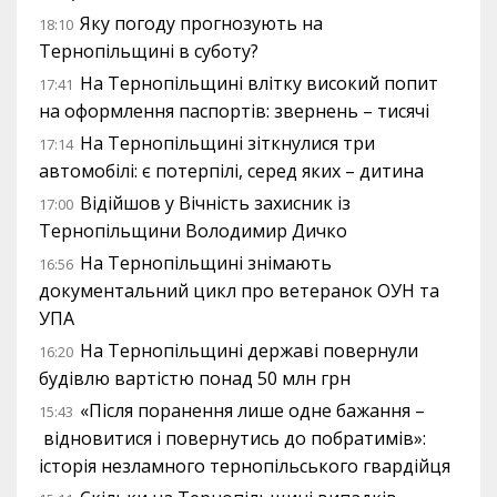
Яку погоду прогнозують на
18:10
Тернопільщині в суботу?
На Тернопільщині влітку високий попит
17:41
на оформлення паспортів: звернень – тисячі
На Тернопільщині зіткнулися три
17:14
автомобілі: є потерпілі, серед яких – дитина
Відійшов у Вічність захисник із
17:00
Тернопільщини Володимир Дичко
На Тернопільщині знімають
16:56
документальний цикл про ветеранок ОУН та
УПА
На Тернопільщині державі повернули
16:20
будівлю вартістю понад 50 млн грн
«Після поранення лише одне бажання –
15:43
відновитися і повернутись до побратимів»:
історія незламного тернопільського гвардійця