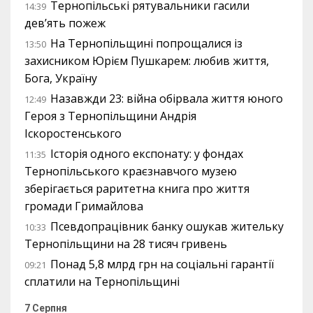
Тернопільські рятувальники гасили
14:39
дев’ять пожеж
На Тернопільщині попрощалися із
13:50
захисником Юрієм Пушкарем: любив життя,
Бога, Україну
Назавжди 23: війна обірвала життя юного
12:49
Героя з Тернопільщини Андрія
Іскоростенського
Історія одного експонату: у фондах
11:35
Тернопільського краєзнавчого музею
зберігається раритетна книга про життя
громади Гримайлова
Псевдопрацівник банку ошукав жительку
10:33
Тернопільщини на 28 тисяч гривень
Понад 5,8 млрд грн на соціальні гарантії
09:21
сплатили на Тернопільщині
7 Серпня