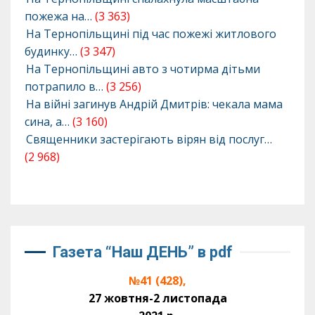
пожежа на…
(3 363)
На Тернопільщині під час пожежі житлового
будинку…
(3 347)
На Тернопільщині авто з чотирма дітьми
потрапило в…
(3 256)
На війні загинув Андрій Дмитрів: чекала мама
сина, а…
(3 160)
Священники застерігають вірян від послуг…
(2 968)
Газета “Наш ДЕНЬ” в pdf
№41 (428),
27 жовтня-2 листопада