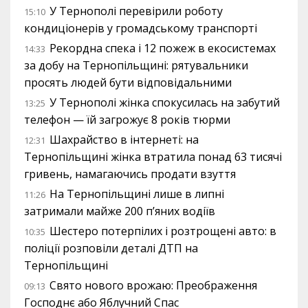
У Тернополі перевірили роботу
15:10
кондиціонерів у громадському транспорті
Рекордна спека і 12 пожеж в екосистемах
14:33
за добу на Тернопільщині: рятувальники
просять людей бути відповідальними
У Тернополі жінка спокусилась на забутий
13:25
телефон — їй загрожує 8 років тюрми
Шахрайство в інтернеті: на
12:31
Тернопільщині жінка втратила понад 63 тисячі
гривень, намагаючись продати взуття
На Тернопільщині лише в липні
11:26
затримали майже 200 п’яних водіїв
Шестеро потерпілих і розтрощені авто: в
10:35
поліції розповіли деталі ДТП на
Тернопільщині
Свято нового врожаю: Преображення
09:13
Господнє або Яблучний Спас