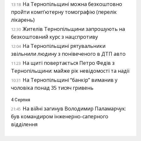
На Тернопільщині можна безкоштовно
13:18
пройти комп’ютерну томографію (перелік
лікарень)
Жителів Тернопільщини запрошують на
12:30
безкоштовний курс з нацспротиву
На Тернопільщині рятувальники
12:04
звільнили людину з понівеченого в ДТП авто
На щиті повертається Петро Федів з
11:23
Тернопільщини: майже рік невідомості та надії
На Тернопільщині “банкір” виманив у
10:31
чоловіка понад 35 тисяч гривень
4 Серпня
На війні загинув Володимир Паламарчук:
21:45
був командиром інженерно-саперного
відділення