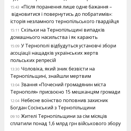
«Після поранення лише одне бажання –
15:43
відновитися і повернутись до побратимів»:
історія незламного тернопільського гвардійця
Скільки на Тернопільщині випадків
15:11
домашнього насильства і як карають
У Тернополі відбудуться установчі збори
15:09
асоціації нащадків українських жертв
польських репресій
Чоловіка, який зник безвісти на
13:30
Тернопільщині, знайшли мертвим
Звання «Почесний громадянин міста
13:04
Тернополя» присвоєно 15 мешканцям громади
Небесне воїнство поповнив захисник
12:04
Богдан Сосінський з Тернопільщини
Жителі Тернопільщини за сім місяців
09:10
сплатили понад 1,6 млрд грн військового збору