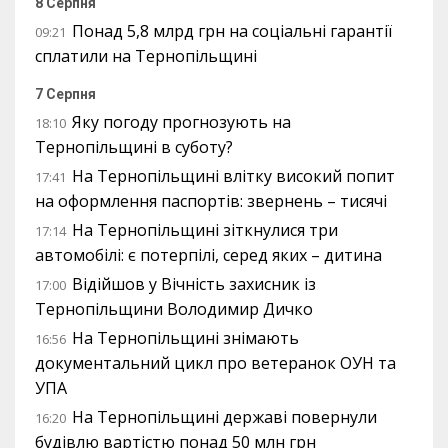
8 Серпня
Понад 5,8 млрд грн на соціальні гарантії
09:21
сплатили на Тернопільщині
7 Серпня
Яку погоду прогнозують на
18:10
Тернопільщині в суботу?
На Тернопільщині влітку високий попит
17:41
на оформлення паспортів: звернень – тисячі
На Тернопільщині зіткнулися три
17:14
автомобілі: є потерпілі, серед яких – дитина
Відійшов у Вічність захисник із
17:00
Тернопільщини Володимир Дичко
На Тернопільщині знімають
16:56
документальний цикл про ветеранок ОУН та
УПА
На Тернопільщині державі повернули
16:20
будівлю вартістю понад 50 млн грн