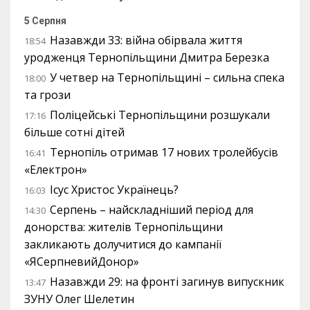
5 Серпня
Назавжди 33: війна обірвала життя
18:54
уродженця Тернопільщини Дмитра Березка
У четвер на Тернопільщині – сильна спека
18:00
та грози
Поліцейські Тернопільщини розшукали
17:16
більше сотні дітей
Тернопіль отримав 17 нових тролейбусів
16:41
«Електрон»
Ісус Христос Українець?
16:03
Серпень – найскладніший період для
14:30
донорства: жителів Тернопільщини
закликають долучитися до кампанії
«ЯСерпневийДонор»
Назавжди 29: на фронті загинув випускник
13:47
ЗУНУ Олег Шелетин