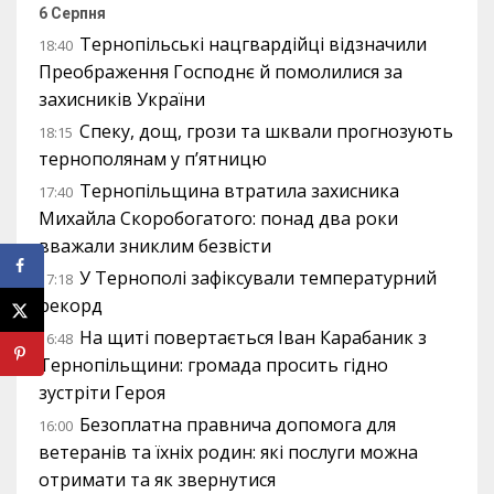
6 Серпня
Тернопільські нацгвардійці відзначили
18:40
Преображення Господнє й помолилися за
захисників України
Спеку, дощ, грози та шквали прогнозують
18:15
тернополянам у п’ятницю
Тернопільщина втратила захисника
17:40
Михайла Скоробогатого: понад два роки
вважали зниклим безвісти
У Тернополі зафіксували температурний
17:18
рекорд
На щиті повертається Іван Карабаник з
16:48
Тернопільщини: громада просить гідно
зустріти Героя
Безоплатна правнича допомога для
16:00
ветеранів та їхніх родин: які послуги можна
отримати та як звернутися