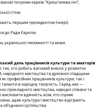
 масові погроми євреїв “Кришталева ніч”;
ької стіни;
рають першим президентом Ічкерії;
ся до Ради Європи;
ь української писемності та мови.
нський день працівників культури та аматорів
є тих, хто робить вагомий внесок у розвиток
й, народного мистецтва та духовної спадщини.
як професійних працівників культури, так і
і таланти в народну творчість. Серед них —
но-прикладного мистецтва, народні співаки та
 висловити вдячність всім, хто сприяє
аїни, адже культура і мистецтво відіграють
 об’єднанні суспільства.