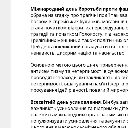
Міжнародний день боротьби проти фаш
обрана на згадку про трагічні події так з
погромів єврейських будинків, магазинів і с
стали початком відкритих переслідувань є
трагедії та початком Голокосту, під час я
і релігійних меншин, а також політичних 
Цей день покликаний нагадувати світові 
ненависть, дискримінацію та насильство.
Основною метою цього дня є привернення 
антисемітизму та нетерпимості в сучасному
проводяться заходи, які закликають до об
нетерпимості, вшанування пам’яті жертв р
просування ідей рівності, поваги й мирного
Всесвітній день усиновлення
. Він був з
важливість усиновлення та підтримки дітей,
належить міжнародним організаціям, які п
популяризувати усиновлення та залучити 
цього дня є малюнок усміхненого обличчя