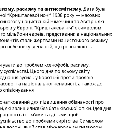
изму, расизму та антисемітизму
. Дата була
ваної “Кришталевої ночі” 1938 року — масових
инагог у нацистській Німеччині та Австрії, які
вреїв у Європі. “Кришталева ніч” є символом
кого мільйони євреїв, представників національних
опонентів стали жертвами нацистського режиму.
про небезпеку ідеологій, що розпалюють
уваги до проблем ксенофобії, расизму,
 суспільстві. Цього дня по всьому світу
’єднання зусиль у боротьбі проти проявів
асової та національної ненависті, а також до
 співіснування.
апочаткований для підвищення обізнаності про
 які залишилися без батьківської опіки. Ідея дня
рацюють із сім’ями та дітьми, щоб
суспільство до проблеми сирітства. Символом
 на долоні, який став міжнародним символом