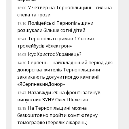
У четвер на Тернопільщині – сильна
18:00
спека та грози
Поліцейські Тернопільщини
17:16
розшукали більше сотні дітей
Тернопіль отримав 17 нових
16:41
тролейбусів «Електрон»
Ісус Христос Українець?
16:03
Серпень – найскладніший період для
14:30
донорства: жителів Тернопільщини
закликають долучитися до кампанії
«ЯСерпневийДонор»
Назавжди 29: на фронті загинув
13:47
випускник ЗУНУ Олег Шелетин
На Тернопільщині можна
13:18
безкоштовно пройти комп’ютерну
томографію (перелік лікарень)