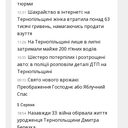
тюрми
Шахрайство в інтернеті: на
12:31
Тернопільщині жінка втратила понад 63
тисячі гривень, намагаючись продати
взуття
На Тернопільщині лише в липні
11:26
затримали майже 200 п’яних водіїв
Шестеро потерпілих і розтрощені
10:35
авто: в поліції розповіли деталі ДТП на
Тернопільщині
Свято нового врожаю:
09:13
Преображення Господнє або Яблучний
Спас
5 Серпня
Назавжди 33: війна обірвала життя
18:54
уродженця Тернопільщини Дмитра
Березка