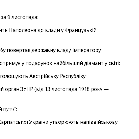
 за 9 листопада:
ить Наполеона до влади у Французькій
нобу повертає державну владу Імператору;
отримує у подарунок найбільший діамант у світі;
голошують Австрійську Республіку;
й орган ЗУНР (від 13 листопада 1918 року —
 путч”;
и Карпатської України утворюють напіввійськову