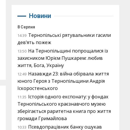
Новини
8 Серпня
Тернопільські рятувальники гасили
14:39
дев’ять пожеж
На Тернопільщині попрощалися із
13:50
захисником Юрієм Пушкарем: любив
життя, Бога, Україну
Назавжди 23: війна обірвала життя
12:49
юного Героя з Тернопільщини Андрія
Іскоростенського
Історія одного експонату: у фондах
11:35
Тернопільського краєзнавчого музею
зберігається раритетна книга про життя
громади Гримайлова
Псевдопрацівник банку ошукав
10:33