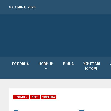
Skip
8 Серпня, 2026
to
content
ГОЛОВНА
НОВИНИ
ВІЙНА
ЖИТТЄВІ
ІСТОРІЇ
НОВИНИ
СВІТ
УКРАЇНА