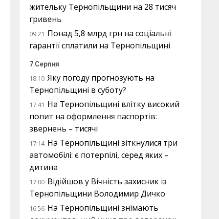
жительку Тернопільщини на 28 тисяч
гривень
Понад 5,8 млрд грн на соціальні
09:21
гарантії сплатили на Тернопільщині
7 Серпня
Яку погоду прогнозують на
18:10
Тернопільщині в суботу?
На Тернопільщині влітку високий
17:41
попит на оформлення паспортів:
звернень – тисячі
На Тернопільщині зіткнулися три
17:14
автомобілі: є потерпілі, серед яких –
дитина
Відійшов у Вічність захисник із
17:00
Тернопільщини Володимир Дичко
На Тернопільщині знімають
16:56