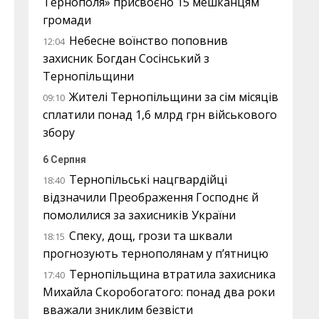
Тернополя» присвоєно 15 мешканцям
громади
Небесне воїнство поповнив
12:04
захисник Богдан Сосінський з
Тернопільщини
Жителі Тернопільщини за сім місяців
09:10
сплатили понад 1,6 млрд грн військового
збору
6 Серпня
Тернопільські нацгвардійці
18:40
відзначили Преображення Господнє й
помолилися за захисників України
Спеку, дощ, грози та шквали
18:15
прогнозують тернополянам у п’ятницю
Тернопільщина втратила захисника
17:40
Михайла Скоробогатого: понад два роки
вважали зниклим безвісти