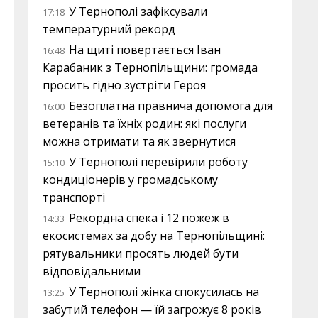
У Тернополі зафіксували
17:18
температурний рекорд
На щиті повертається Іван
16:48
Карабаник з Тернопільщини: громада
просить гідно зустріти Героя
Безоплатна правнича допомога для
16:00
ветеранів та їхніх родин: які послуги
можна отримати та як звернутися
У Тернополі перевірили роботу
15:10
кондиціонерів у громадському
транспорті
Рекордна спека і 12 пожеж в
14:33
екосистемах за добу на Тернопільщині:
рятувальники просять людей бути
відповідальними
У Тернополі жінка спокусилась на
13:25
забутий телефон — їй загрожує 8 років