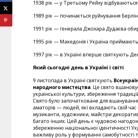
1938 рік — у Третьому Рейху відбуваються
1989 рік — починається руйнування Берлінс
1991 рік — генерала Джохара Дудаєва оби
1995 рік — Македонія і Україна приймають
1997 рік — в Україні вперше святкують Ден
Який сьогодні день в Україні і світі
9 листопада в Україні святкують
Всеукраї
народного мистецтва
. Це свято вшанову
української культури, збереження традиці
Свято було започатковане для вшанування 
аматорів — людей, які вкладають свій час 
музиканти, художники, майстри декоратив
багато інших. Цей день є чудовою нагодою
збереженню національної ідентичності Укр
важливу роль у формуванні самобутності та