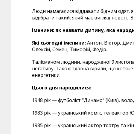
Люди намагалися віддавати бідним одяг, я
відібрати такий, який має вигляд нового. 
Іменини: як назвати дитину, яка народ
Які сьогодні
іменини:
Антон, Віктор, Дмит
Олексій, Семен, Тимофій, Федір.
Талісманом людини, народженої 9 листопа
негативу. Також здавна вірили, що котяче
енергетики.
Цього дня народилися:
1948 рік — футболіст “Динамо” (Київ), воло
1983 рік — український комік, телеактор Ю
1985 рік — український актор театру та кі