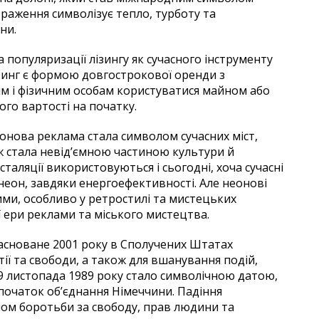
браження символізує тепло, турботу та
ни.
а популяризації лізингу як сучасного інструменту
ізинг є формою довгострокової оренди з
м і фізичним особам користуватися майном або
ого вартості на початку.
еонова реклама стала символом сучасних міст,
ж стала невід’ємною частиною культури й
сталяції використовуються і сьогодні, хоча сучасні
и неон, завдяки енергоефективності. Але неонові
и, особливо у ретростилі та мистецьких
 ери реклами та міського мистецтва.
 засноване 2001 року в Сполучених Штатах
ії та свободи, а також для вшанування подій,
 9 листопада 1989 року стало символічною датою,
 початок об’єднання Німеччини. Падіння
ом боротьби за свободу, прав людини та