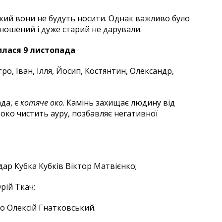
кий вони не будуть носити. Однак важливо було
Зношений і дуже старий не дарували.
илася 9 листопада
ро, Іван, Ілля, Йосип, Костянтин, Олександр,
да, є
котяче око
. Камінь захищає людину від
 око чистить ауру, позбавляє негативної
дар Кубка Кубків Віктор Матвієнко;
рій Ткач;
но Олексій Гнатковський.