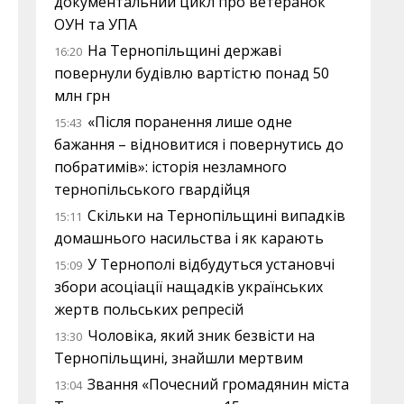
документальний цикл про ветеранок
ОУН та УПА
На Тернопільщині державі
16:20
повернули будівлю вартістю понад 50
млн грн
«Після поранення лише одне
15:43
бажання – відновитися і повернутись до
побратимів»: історія незламного
тернопільського гвардійця
Скільки на Тернопільщині випадків
15:11
домашнього насильства і як карають
У Тернополі відбудуться установчі
15:09
збори асоціації нащадків українських
жертв польських репресій
Чоловіка, який зник безвісти на
13:30
Тернопільщині, знайшли мертвим
Звання «Почесний громадянин міста
13:04