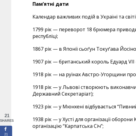
Пам’ятні дати
Календар важливих подій в Україні та світі
1799 рік — переворот 18 брюмера привод
республіці;
1867 рік — в Японії сьоґун Токуґава Йосі
1907 рік — британський король Едуард VII 
1918 рік — на руїнах Австро-Угорщини про
1918 рік — у Львові створюють виконавчи
Державний Секретаріат);
1923 рік — у Мюнхені відбувається “Пивний
21
1938 рік — у Хусті для організації оборон
SHARES
організацію “Карпатська Січ”;
21