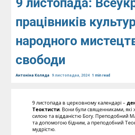
9 листопада: Всеук
працівників культур
народного мистецтв
свободи
Антоніна Коляда
9 листопадаа, 2024
1 min read
9 листопада в церковному календарі –
ден
Теоктисти
. Вони були священниками, які 
силою та відданістю Богу. Преподобний М
та допомогою бідним, а преподобний Теок
мудрістю.