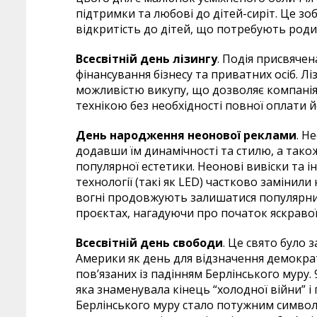
підтримки та любові до дітей-сиріт. Це зо
відкритість до дітей, що потребують роди
Всесвітній день лізингу
. Подія присвячен
фінансування бізнесу та приватних осіб. Л
можливістю викупу, що дозволяє компанія
технікою без необхідності повної оплати й
День народження неонової реклами
. Н
додавши їм динамічності та стилю, а тако
популярної естетики. Неонові вивіски та ін
технології (такі як LED) частково замінил
вогні продовжують залишатися популярним
проєктах, нагадуючи про початок яскравої
Всесвітній день свободи
. Це свято було
Америки як день для відзначення демократ
пов’язаних із падінням Берлінського муру.
яка знаменувала кінець “холодної війни” і
Берлінського муру стало потужним символ