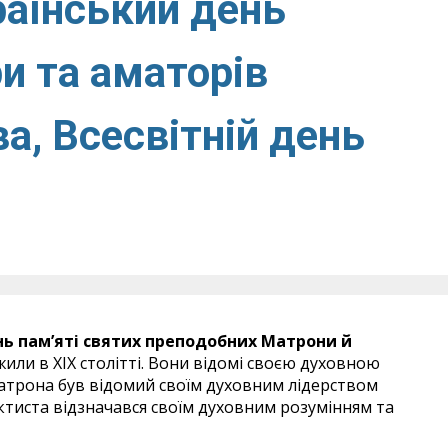
раїнський день
и та аматорів
а, Всесвітній день
ь пам’яті
святих преподобних Матрони й
жили в ХІХ столітті. Вони відомі своєю духовною
атрона був відомий своїм духовним лідерством
тиста відзначався своїм духовним розумінням та