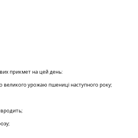
авих прикмет на цей день:
до великого урожаю пшениці наступного року;
 вродить;
озу;