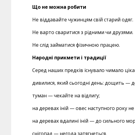
Що не можна робити
Не віддавайте чужинцям свій старий одяг.
Не варто сваритися з рідними чи друзями.
Не слід займатися фізичною працею.
Народні прикмети і традиції
Серед наших предків існувало чимало цік
дивилися, який сьогодні день: дощить — 
туман — чекайте на відлигу;
на деревах іній — овес наступного року не
на деревах вдалині іній — до сильного мор
снігопад — негода затягнеться.