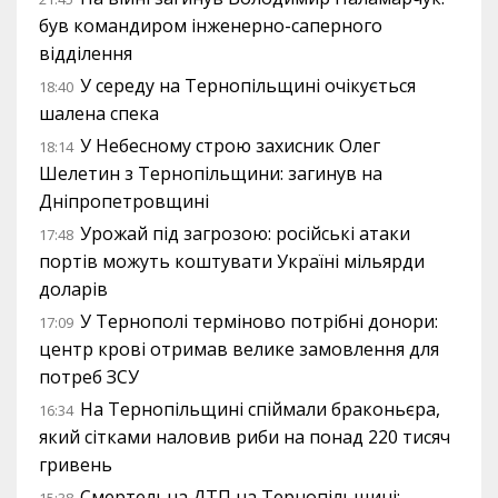
був командиром інженерно-саперного
відділення
У середу на Тернопільщині очікується
18:40
шалена спека
У Небесному строю захисник Олег
18:14
Шелетин з Тернопільщини: загинув на
Дніпропетровщині
Урожай під загрозою: російські атаки
17:48
портів можуть коштувати Україні мільярди
доларів
У Тернополі терміново потрібні донори:
17:09
центр крові отримав велике замовлення для
потреб ЗСУ
На Тернопільщині спіймали браконьєра,
16:34
який сітками наловив риби на понад 220 тисяч
гривень
Смертельна ДТП на Тернопільщині: