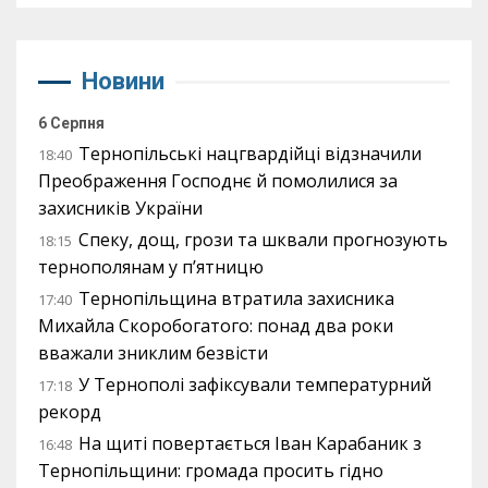
Новини
6 Серпня
Тернопільські нацгвардійці відзначили
18:40
Преображення Господнє й помолилися за
захисників України
Спеку, дощ, грози та шквали прогнозують
18:15
тернополянам у п’ятницю
Тернопільщина втратила захисника
17:40
Михайла Скоробогатого: понад два роки
вважали зниклим безвісти
У Тернополі зафіксували температурний
17:18
рекорд
На щиті повертається Іван Карабаник з
16:48
Тернопільщини: громада просить гідно