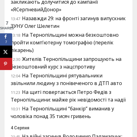
закликають долучитися до кампанії
«ЯСерпневийДонор»
Назавжди 29: на фронті загинув випускник
13:47
7
ЗУНУ Олег Шелетин
SHARES
На Тернопільщині можна безкоштовно
13:18
пройти комп’ютерну томографію (перелік
7
лікарень)
Жителів Тернопільщини запрошують на
12:30
безкоштовний курс з нацспротиву
На Тернопільщині рятувальники
12:04
звільнили людину з понівеченого в ДТП авто
На щиті повертається Петро Федів з
11:23
Тернопільщини: майже рік невідомості та надії
На Тернопільщині “банкір” виманив у
10:31
чоловіка понад 35 тисяч гривень
4 Серпня
На війні загинув Володимир Паламарчук:
21:45