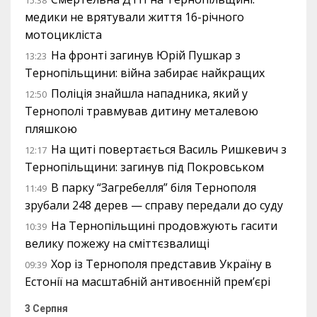
15:38
медики не врятували життя 16-річного
мотоцикліста
На фронті загинув Юрій Пушкар з
13:23
Тернопільщини: війна забирає найкращих
Поліція знайшла нападника, який у
12:50
Тернополі травмував дитину металевою
пляшкою
На щиті повертається Василь Ришкевич з
12:17
Тернопільщини: загинув під Покровськом
В парку “Загребелля” біля Тернополя
11:49
зрубали 248 дерев — справу передали до суду
На Тернопільщині продовжують гасити
10:39
велику пожежу на сміттєзвалищі
Хор із Тернополя представив Україну в
09:39
Естонії на масштабній антивоєнній прем’єрі
3 Серпня