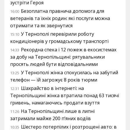
зустріти Героя
Безоплатна правнича допомога для
16:00
ветеранів та їхніх родин: які послуги можна
отримати та як звернутися
У Тернополі перевірили роботу
15:10
кондиціонерів у громадському транспорті
Рекордна спека і 12 пожеж в екосистемах
14:33
за добу на Тернопільщині: рятувальники
просять людей бути відповідальними
У Тернополі жінка спокусилась на забутий
13:25
телефон — їй загрожує 8 років тюрми
Шахрайство в інтернеті: на
12:31
Тернопільщині жінка втратила понад 63 тисячі
гривень, намагаючись продати взуття
На Тернопільщині лише в липні
11:26
затримали майже 200 п’яних водіїв
Шестеро потерпілих і розтрощені авто: в
10:35