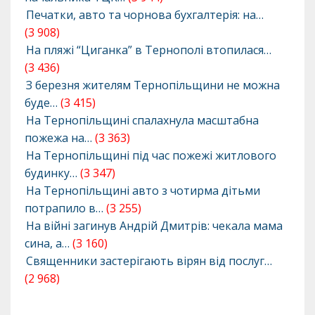
Печатки, авто та чорнова бухгалтерія: на…
(3 908)
На пляжі “Циганка” в Тернополі втопилася…
(3 436)
З березня жителям Тернопільщини не можна
буде…
(3 415)
На Тернопільщині спалахнула масштабна
пожежа на…
(3 363)
На Тернопільщині під час пожежі житлового
будинку…
(3 347)
На Тернопільщині авто з чотирма дітьми
потрапило в…
(3 255)
На війні загинув Андрій Дмитрів: чекала мама
сина, а…
(3 160)
Священники застерігають вірян від послуг…
(2 968)