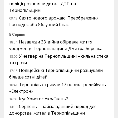
поліції розповіли деталі ДТП на
Тернопільщині
Свято нового врожаю: Преображення
09:13
Господнє або Яблучний Спас
5 Серпня
Назавжди 33: війна обірвала життя
18:54
уродженця Тернопільщини Дмитра Березка
У четвер на Тернопільщині – сильна спека
18:00
та грози
Поліцейські Тернопільщини розшукали
17:16
більше сотні дітей
Тернопіль отримав 17 нових тролейбусів
16:41
«Електрон»
Ісус Христос Українець?
16:03
Серпень – найскладніший період для
14:30
донорства: жителів Тернопільщини