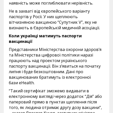
наявність може поглиблювати нерівність.
Не в захваті від європейського варіанту
паспортів у Росії. У них щеплюють
вітчизняною вакциною “Супутник V”, яку не
визнають в Європейській медичній асоціації.
Коли українці матимуть паспорти
вакцинації
Представники Міністерства охорони здоров’я
та Міністерства цифрової політики наразі
працюють над проектом українського
паспорту вакцинації. Він з’явиться на початку
липня і буде безкоштовним. Дані про
вакцинованих братимуть із електронної
бази eHealth.
“Такий сертифікат зможемо видавати в
електронному вигляді через додаток “Дія” або
паперовий прямо в пунктах щеплення після
того, як людина отримає другу дозу вакцини”,
– сказав Ярослав Кучер, заступник міністра