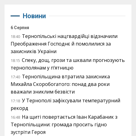
Новини
6 Серпня
Тернопільські нацгвардійці відзначили
18:40
Преображення Господнє й помолилися за
захисників України
Спеку, дощ, грози та шквали прогнозують
18:15
тернополянам у п’ятницю
Тернопільщина втратила захисника
17:40
Михайла Скоробогатого: понад два роки
вважали зниклим безвісти
У Тернополі зафіксували температурний
17:18
рекорд
На щиті повертається Іван Карабаник з
16:48
Тернопільщини: громада просить гідно
зустріти Героя