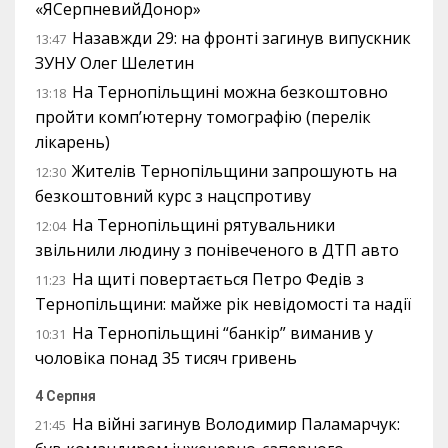
«ЯСерпневийДонор»
Назавжди 29: на фронті загинув випускник
13:47
ЗУНУ Олег Шелетин
На Тернопільщині можна безкоштовно
13:18
пройти комп’ютерну томографію (перелік
лікарень)
Жителів Тернопільщини запрошують на
12:30
безкоштовний курс з нацспротиву
На Тернопільщині рятувальники
12:04
звільнили людину з понівеченого в ДТП авто
На щиті повертається Петро Федів з
11:23
Тернопільщини: майже рік невідомості та надії
На Тернопільщині “банкір” виманив у
10:31
чоловіка понад 35 тисяч гривень
4 Серпня
На війні загинув Володимир Паламарчук:
21:45