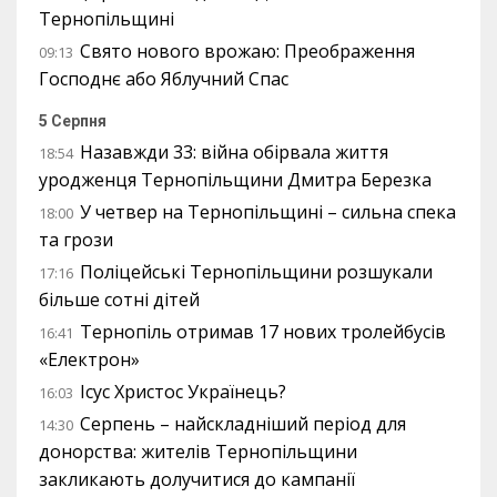
Тернопільщині
Свято нового врожаю: Преображення
09:13
Господнє або Яблучний Спас
5 Серпня
Назавжди 33: війна обірвала життя
18:54
уродженця Тернопільщини Дмитра Березка
У четвер на Тернопільщині – сильна спека
18:00
та грози
Поліцейські Тернопільщини розшукали
17:16
більше сотні дітей
Тернопіль отримав 17 нових тролейбусів
16:41
«Електрон»
Ісус Христос Українець?
16:03
Серпень – найскладніший період для
14:30
донорства: жителів Тернопільщини
закликають долучитися до кампанії