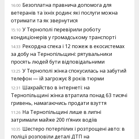
Безоплатна правнича допомога для
16:00
ветеранів та їхніх родин: які послуги можна
отримати та як звернутися
У Тернополі перевірили роботу
15:10
кондиціонерів у громадському транспорті
Рекордна спека і 12 пожеж в екосистемах
14:33
за добу на Тернопільщині: рятувальники
просять людей бути відповідальними
У Тернополі жінка спокусилась на забутий
13:25
телефон — їй загрожує 8 років тюрми
Шахрайство в інтернеті: на
12:31
Тернопільщині жінка втратила понад 63 тисячі
гривень, намагаючись продати взуття
На Тернопільщині лише в липні
11:26
затримали майже 200 п’яних водіїв
Шестеро потерпілих і розтрощені авто: в
10:35
поліції розповіли деталі ДТП на