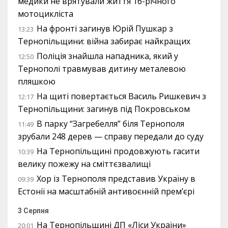
медики не врятували життя 16-річного
мотоцикліста
На фронті загинув Юрій Пушкар з
13:23
Тернопільщини: війна забирає найкращих
Поліція знайшла нападника, який у
12:50
Тернополі травмував дитину металевою
пляшкою
На щиті повертається Василь Ришкевич з
12:17
Тернопільщини: загинув під Покровськом
В парку “Загребелля” біля Тернополя
11:49
зрубали 248 дерев — справу передали до суду
На Тернопільщині продовжують гасити
10:39
велику пожежу на сміттєзвалищі
Хор із Тернополя представив Україну в
09:39
Естонії на масштабній антивоєнній прем’єрі
3 Серпня
На Тернопільщині ДП «Ліси України»
20:01