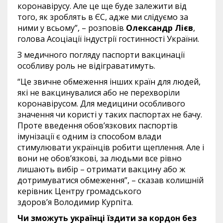
коронавірусу. Але це ще буде залежити від
того, як зроблять в ЄС, адже ми слідуємо за
ними у всьому”, – розповів
Олександр Лієв
,
голова Асоціації індустрії гостинності України.
З медичного погляду паспорти вакцинації
особливу роль не відіграватимуть.
“Це звичне обмеження інших країн для людей,
які не вакцинувалися або не перехворіли
коронавірусом. Для медицини особливого
значення чи користі у таких паспортах не бачу.
Проте введення обов’язкових паспортів
імунізації є одним із способом влади
стимулювати українців робити щеплення. Але і
вони не обов’язкові, за людьми все рівно
лишають вибір – отримати вакцину або ж
дотримуватися обмеження”, – сказав колишній
керівник Центру громадського
здоров’я Володимир Курпіта.
Чи зможуть українці їздити за кордон без