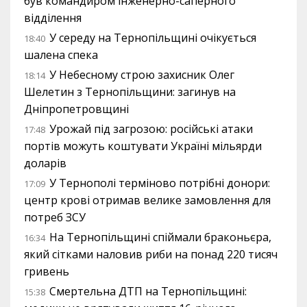
був командиром інженерно-саперного
відділення
У середу на Тернопільщині очікується
18:40
шалена спека
У Небесному строю захисник Олег
18:14
Шелетин з Тернопільщини: загинув на
Дніпропетровщині
Урожай під загрозою: російські атаки
17:48
портів можуть коштувати Україні мільярди
доларів
У Тернополі терміново потрібні донори:
17:09
центр крові отримав велике замовлення для
потреб ЗСУ
На Тернопільщині спіймали браконьєра,
16:34
який сітками наловив риби на понад 220 тисяч
гривень
Смертельна ДТП на Тернопільщині:
15:38