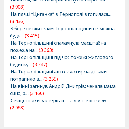
(3 908)
На пляжі “Циганка” в Тернополі втопилася…
(3 436)
З березня жителям Тернопільщини не можна
буде…
(3 415)
На Тернопільщині спалахнула масштабна
пожежа на…
(3 363)
На Тернопільщині під час пожежі житлового
будинку…
(3 347)
На Тернопільщині авто з чотирма дітьми
потрапило в…
(3 255)
На війні загинув Андрій Дмитрів: чекала мама
сина, а…
(3 160)
Священники застерігають вірян від послуг…
(2 968)