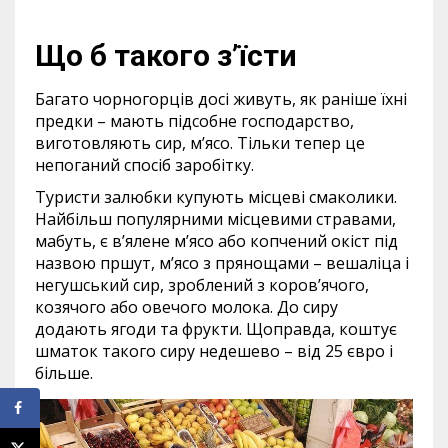
Що б такого з’їсти
Багато чорногорців досі живуть, як раніше їхні
предки – мають підсобне господарство,
виготовляють сир, м’ясо. Тільки тепер це
непоганий спосіб заробітку.
Туристи залюбки купують місцеві смаколики.
Найбільш популярними місцевими стравами,
мабуть, є в’ялене м’ясо або копчений окіст під
назвою пршут, м’ясо з прянощами – вешаліца і
негушський сир, зроблений з коров’ячого,
козячого або овечого молока. До сиру
додають ягоди та фрукти. Щоправда, коштує
шматок такого сиру недешево – від 25 євро і
більше.