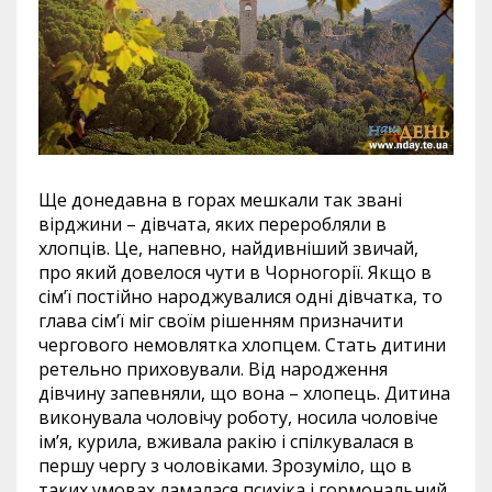
Ще донедавна в горах мешкали так звані
вірджини – дівчата, яких переробляли в
хлопців. Це, напевно, найдивніший звичай,
про який довелося чути в Чорногорії. Якщо в
сім’ї постійно народжувалися одні дівчатка, то
глава сім’ї міг своїм рішенням призначити
чергового немовлятка хлопцем. Стать дитини
ретельно приховували. Від народження
дівчину запевняли, що вона – хлопець. Дитина
виконувала чоловічу роботу, носила чоловіче
ім’я, курила, вживала ракію і спілкувалася в
першу чергу з чоловіками. Зрозуміло, що в
таких умовах ламалася психіка і гормональний