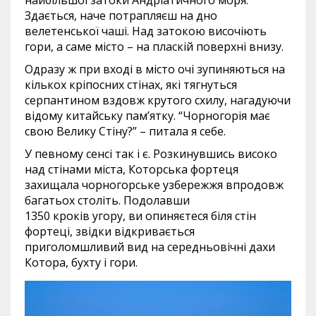
найбільшої затоки Андріатичного моря.
Здається, наче потрапляєш на дно
велетенської чаші. Над затокою височіють
гори, а саме місто – на пласкій поверхні внизу.
Одразу ж при вході в місто очі зупиняються на
кількох кріпосних стінах, які тягнуться
серпантином вздовж крутого схилу, нагадуючи
відому китайську пам’ятку. “Чорногорія має
свою Велику Стіну?” – питала я себе.
У певному сенсі так і є. Розкинувшись високо
над стінами міста, Которська фортеця
захищала чорногорське узбережжя впродовж
багатьох століть. Подолавши
1350 кроків угору, ви опиняєтеся біля стін
фортеці, звідки відкривається
приголомшливий вид на середньовічні дахи
Котора, бухту і гори.