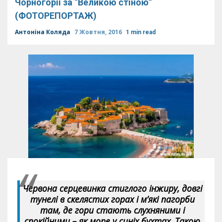
Чорногорії за “Великою стіною”
(ФОТОРЕПОРТАЖ)
Антоніна Коляда
7 Жовтня, 2016
1 min read
Червона серцевинка стиглого інжиру, довгі
тунелі в скелястих горах і м’які пагорби
там, де гори стають слухняними і
спокійними – як море у синіх бухтах. Такою