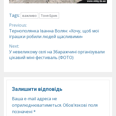
Tags:
важливо
Тоня Брик
Previous:
Continue
Тернополянка Іванна Волян: «Хочу, щоб мої
іграшки робили людей щасливими»
Reading
Next:
У невеликому селі на Збаражчині організували
цікавий міні-фестиваль (ФОТО)
Залишити відповідь
Ваша e-mail адреса не
оприлюднюватиметься.
Обов’язкові поля
позначені
*