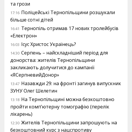
та грози
Поліцейські Тернопільщини розшукали
17:16
більше сотні дітей
Тернопіль отримав 17 нових тролейбусів
16:41
«Електрон»
Ісус Христос Українець?
16:03
Серпень – найскладніший період для
14:30
донорства: жителів Тернопільщини
закликають долучитися до кампанії
«ЯСерпневийДонор»
Назавжди 29: на фронті загинув випускник
13:47
ЗУНУ Олег Шелетин
На Тернопільщині можна безкоштовно
13:18
пройти комп’ютерну томографію (перелік
лікарень)
Жителів Тернопільщини запрошують на
12:30
безкоштовний курс з нацспротиву