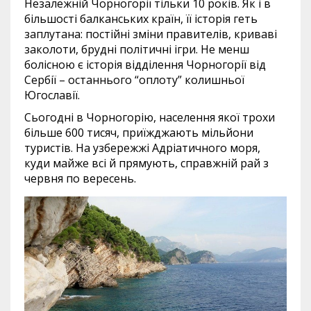
Незалежній Чорногорії тільки 10 років. Як і в
більшості балканських країн, її історія геть
заплутана: постійні зміни правителів, криваві
заколоти, брудні політичні ігри. Не менш
болісною є історія відділення Чорногорії від
Сербії – останнього “оплоту” колишньої
Югославії.
Сьогодні в Чорногорію, населення якої трохи
більше 600 тисяч, приїжджають мільйони
туристів. На узбережжі Адріатичного моря,
куди майже всі й прямують, справжній рай з
червня по вересень.