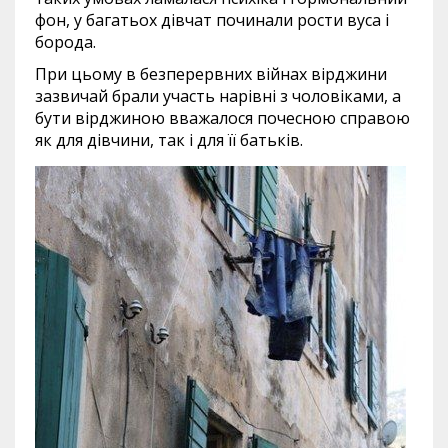
фон, у багатьох дівчат починали рости вуса і
борода.
При цьому в безперервних війнах вірджини
зазвичай брали участь нарівні з чоловіками, а
бути вірджиною вважалося почесною справою
як для дівчини, так і для її батьків.