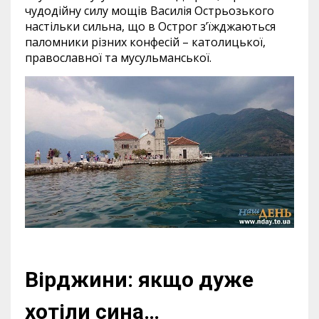
чудодійну силу мощів Василія Острьозького
настільки сильна, що в Острог з’їжджаються
паломники різних конфесій – католицької,
православної та мусульманської.
Вірджини: якщо дуже
хотіли сина…