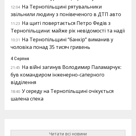
На Тернопільщині рятувальники
12:04
звільнили людину з понівеченого в ДТП авто
На щиті повертається Петро Федів з
11:23
Тернопільщини: майже рік невідомості та надії
На Тернопільщині “банкір” виманив у
10:31
чоловіка понад 35 тисяч гривень
4 Серпня
На війні загинув Володимир Паламарчук:
21:45
був командиром інженерно-саперного
відділення
У середу на Тернопільщині очікується
18:40
шалена спека
Читати всі новини