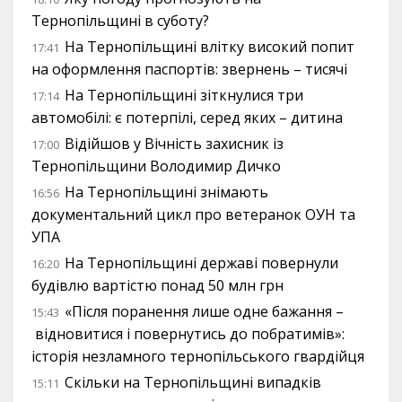
Тернопільщині в суботу?
На Тернопільщині влітку високий попит
17:41
на оформлення паспортів: звернень – тисячі
На Тернопільщині зіткнулися три
17:14
автомобілі: є потерпілі, серед яких – дитина
Відійшов у Вічність захисник із
17:00
Тернопільщини Володимир Дичко
На Тернопільщині знімають
16:56
документальний цикл про ветеранок ОУН та
УПА
На Тернопільщині державі повернули
16:20
будівлю вартістю понад 50 млн грн
«Після поранення лише одне бажання –
15:43
відновитися і повернутись до побратимів»:
історія незламного тернопільського гвардійця
Скільки на Тернопільщині випадків
15:11