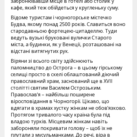
забронювавши місце в готелі або столик у
кафе, який теж обійдеться у кругленьку суму.
Відоме туристам і чорногорське містечко
Будва, якому понад 2500 років. Славиться воно
стародавньою фортецею-цитаделлю. Туди
ведуть вузькі бруковані вулички Старого
міста, а будинки, як у Венеції, розташовані на
відстані витягнутих рук.
Віряни зі всього світу здійснюють
паломництво до Острога – в цьому гірському
селищі просто в скелі облаштований діючий
православний храм, заснований ще в XVII
столітті святим Василем Острозьким.
Православ’я – найбільш поширене
віросповідання в Чорногорії. Цікаво, що
вдягати в храмах хустку жінкам не обов’язково.
Протягом тривалого часу країна була під
владою турків. Місцевим жінкам навіть
забороняли покривати голову – щоб їх не
плутали з мусульманками. До речі, віра в