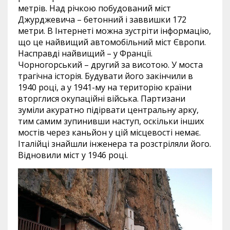
метрів. Над річкою побудований міст
Джурджевича – бетонний і заввишки 172
метри. В Інтернеті можна зустріти інформацію,
що це найвищий автомобільний міст Європи.
Насправді найвищий – у Франції.
Чорногорський – другий за висотою. У моста
трагічна історія. Будувати його закінчили в
1940 році, а у 1941-му на територію країни
вторглися окупаційні війська. Партизани
зуміли акуратно підірвати центральну арку,
тим самим зупинивши наступ, оскільки інших
мостів через каньйон у цій місцевості немає.
Італійці знайшли інженера та розстріляли його.
Відновили міст у 1946 році.