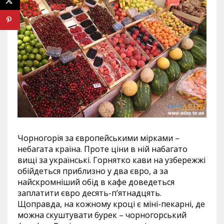
Чорногорія за європейськими мірками –
небагата країна. Проте ціни в ній набагато
вищі за українські. Горнятко кави на узбережжі
обійдеться приблизно у два євро, а за
найскромніший обід в кафе доведеться
заплатити євро десять-п’ятнадцять.
Щоправда, на кожному кроці є міні-пекарні, де
можна скуштувати бурек – чорногорський