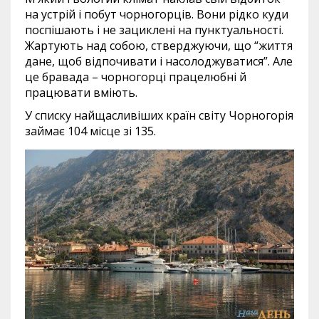
на устрій і побут чорногорців. Вони рідко куди
поспішають і не зациклені на пунктуальності.
Жартують над собою, стверджуючи, що “життя
дане, щоб відпочивати і насолоджуватися”. Але
це бравада – чорногорці працелюбні й
працювати вміють.
У списку найщасливіших країн світу Чорногорія
займає 104 місце зі 135.