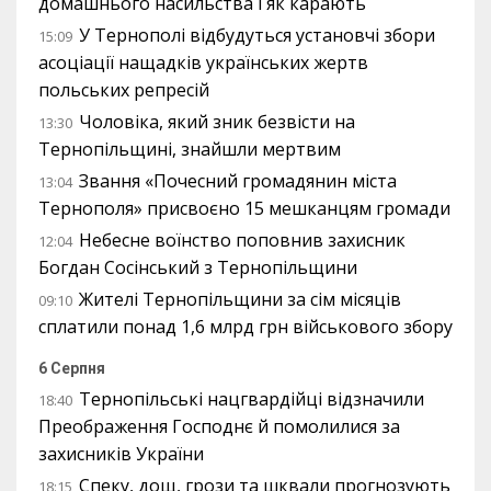
домашнього насильства і як карають
У Тернополі відбудуться установчі збори
15:09
асоціації нащадків українських жертв
польських репресій
Чоловіка, який зник безвісти на
13:30
Тернопільщині, знайшли мертвим
Звання «Почесний громадянин міста
13:04
Тернополя» присвоєно 15 мешканцям громади
Небесне воїнство поповнив захисник
12:04
Богдан Сосінський з Тернопільщини
Жителі Тернопільщини за сім місяців
09:10
сплатили понад 1,6 млрд грн військового збору
6 Серпня
Тернопільські нацгвардійці відзначили
18:40
Преображення Господнє й помолилися за
захисників України
Спеку, дощ, грози та шквали прогнозують
18:15