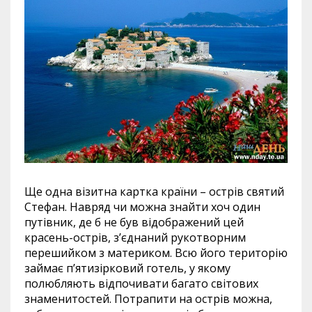
Ще одна візитна картка країни – острів святий
Стефан. Навряд чи можна знайти хоч один
путівник, де б не був відображений цей
красень-острів, з’єднаний рукотворним
перешийком з материком. Всю його територію
займає п’ятизірковий готель, у якому
полюбляють відпочивати багато світових
знаменитостей. Потрапити на острів можна,