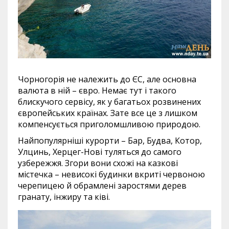
Чорногорія не належить до ЄС, але основна
валюта в ній – євро. Немає тут і такого
блискучого сервісу, як у багатьох розвинених
європейських країнах. Зате все це з лишком
компенсується приголомшливою природою.
Найпопулярніші курорти – Бар, Будва, Котор,
Улцинь, Херцег-Нові туляться до самого
узбережжя. Згори вони схожі на казкові
містечка – невисокі будинки вкриті червоною
черепицею й обрамлені заростями дерев
гранату, інжиру та ківі.