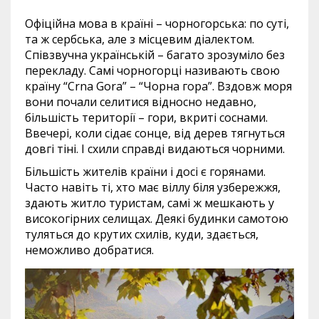
Офіційна мова в країні – чорногорська: по суті,
та ж сербська, але з місцевим діалектом.
Співзвучна українській – багато зрозуміло без
перекладу. Самі чорногорці називають свою
країну “Crna Gora” – “Чорна гора”. Вздовж моря
вони почали селитися відносно недавно,
більшість території – гори, вкриті соснами.
Ввечері, коли сідає сонце, від дерев тягнуться
довгі тіні. І схили справді видаються чорними.
Більшість жителів країни і досі є горянами.
Часто навіть ті, хто має віллу біля узбережжя,
здають житло туристам, самі ж мешкають у
високогірних селищах. Деякі будинки самотою
туляться до крутих схилів, куди, здається,
неможливо добратися.