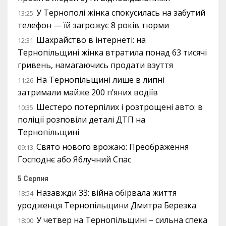
У Тернополі жінка спокусилась на забутий
13:25
телефон — їй загрожує 8 років тюрми
Шахрайство в інтернеті: на
12:31
Тернопільщині жінка втратила понад 63 тисячі
гривень, намагаючись продати взуття
На Тернопільщині лише в липні
11:26
затримали майже 200 п’яних водіїв
Шестеро потерпілих і розтрощені авто: в
10:35
поліції розповіли деталі ДТП на
Тернопільщині
Свято нового врожаю: Преображення
09:13
Господнє або Яблучний Спас
5 Серпня
Назавжди 33: війна обірвала життя
18:54
уродженця Тернопільщини Дмитра Березка
У четвер на Тернопільщині – сильна спека
18:00