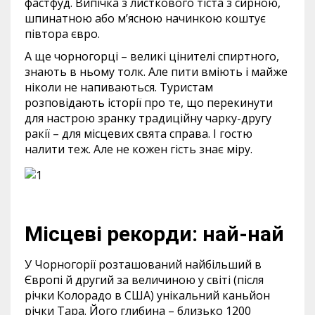
фастфуд. Випічка з листкового тіста з сирною,
шпинатною або м’ясною начинкою коштує
півтора євро.
А ще чорногорці – великі цінителі спиртного,
знають в ньому толк. Але пити вміють і майже
ніколи не напиваються. Туристам
розповідають історії про те, що перекинути
для настрою зранку традиційну чарку-другу
ракії – для місцевих свята справа. І гостю
налити теж. Але не кожен гість знає міру.
Місцеві рекорди: най-най
У Чорногорії розташований найбільший в
Європі й другий за величиною у світі (після
річки Колорадо в США) унікальний каньйон
річки Тара. Його глибина – близько 1200