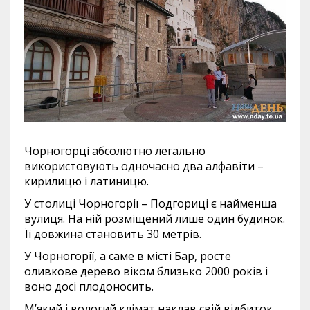
Чорногорці абсолютно легально
використовують одночасно два алфавіти –
кирилицю і латиницю.
У столиці Чорногорії – Подгориці є найменша
вулиця. На ній розміщений лише один будинок.
Її довжина становить 30 метрів.
У Чорногорії, а саме в місті Бар, росте
оливкове дерево віком близько 2000 років і
воно досі плодоносить.
М’який і вологий клімат наклав свій відбиток