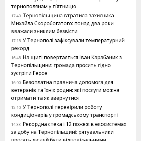
тернополянам у п’ятницю
Тернопільщина втратила захисника
17:40
Михайла Скоробогатого: понад два роки
вважали зниклим безвісти
У Тернополі зафіксували температурний
17:18
рекорд
На щиті повертається Іван Карабаник з
16:48
Тернопільщини: громада просить гідно
зустріти Героя
Безоплатна правнича допомога для
16:00
ветеранів та їхніх родин: які послуги можна
отримати та як звернутися
У Тернополі перевірили роботу
15:10
кондиціонерів у громадському транспорті
Рекордна спека і 12 пожеж в екосистемах
14:33
за добу на Тернопільщині: рятувальники
просять людей бути відповідальними