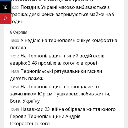
Поїзди в Україні масово вибиваються з
10:22
графіка: деякі рейси затримуються майже на 9
годин
8 Серпня
У неділю на тернополян очікує комфортна
18:00
погода
На Тернопільщині п’яний водій скоїв
17:12
аварію: 3,48 проміле алкоголю в крові
Тернопільські рятувальники гасили
14:39
дев’ять пожеж
На Тернопільщині попрощалися із
13:50
захисником Юрієм Пушкарем: любив життя,
Бога, Україну
Назавжди 23: війна обірвала життя юного
12:49
Героя з Тернопільщини Андрія
Іскоростенського