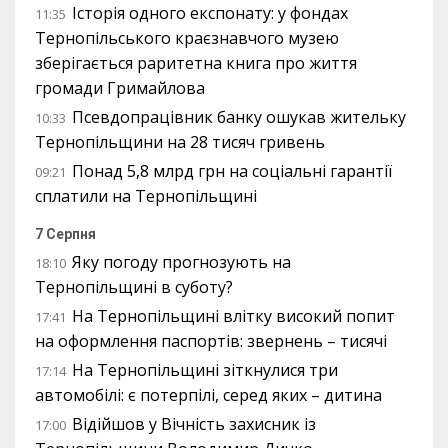
Історія одного експонату: у фондах
11:35
Тернопільського краєзнавчого музею
зберігається раритетна книга про життя
громади Гримайлова
Псевдопрацівник банку ошукав жительку
10:33
Тернопільщини на 28 тисяч гривень
Понад 5,8 млрд грн на соціальні гарантії
09:21
сплатили на Тернопільщині
7 Серпня
Яку погоду прогнозують на
18:10
Тернопільщині в суботу?
На Тернопільщині влітку високий попит
17:41
на оформлення паспортів: звернень – тисячі
На Тернопільщині зіткнулися три
17:14
автомобілі: є потерпілі, серед яких – дитина
Відійшов у Вічність захисник із
17:00