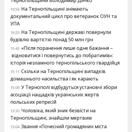
Тернопільщини Володимир Дичко
На Тернопільщині знімають
16:56
документальний цикл про ветеранок ОУН та
УПА
На Тернопільщині державі повернули
16:20
будівлю вартістю понад 50 млн грн
«Після поранення лише одне бажання –
15:43
відновитися і повернутись до побратимів»:
історія незламного тернопільського гвардійця
Скільки на Тернопільщині випадків
15:11
домашнього насильства і як карають
У Тернополі відбудуться установчі збори
15:09
асоціації нащадків українських жертв
польських репресій
Чоловіка, який зник безвісти на
13:30
Тернопільщині, знайшли мертвим
Звання «Почесний громадянин міста
13:04