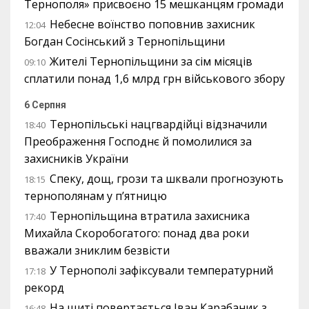
Тернополя» присвоєно 15 мешканцям громади
Небесне воїнство поповнив захисник
12:04
Богдан Сосінський з Тернопільщини
Жителі Тернопільщини за сім місяців
09:10
сплатили понад 1,6 млрд грн військового збору
6 Серпня
Тернопільські нацгвардійці відзначили
18:40
Преображення Господнє й помолилися за
захисників України
Спеку, дощ, грози та шквали прогнозують
18:15
тернополянам у п’ятницю
Тернопільщина втратила захисника
17:40
Михайла Скоробогатого: понад два роки
вважали зниклим безвісти
У Тернополі зафіксували температурний
17:18
рекорд
На щиті повертається Іван Карабаник з
16:48