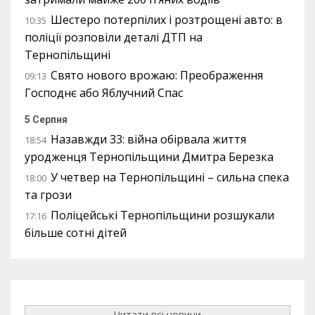
Шестеро потерпілих і розтрощені авто: в
10:35
поліції розповіли деталі ДТП на
Тернопільщині
Свято нового врожаю: Преображення
09:13
Господнє або Яблучний Спас
5 Серпня
Назавжди 33: війна обірвала життя
18:54
уродженця Тернопільщини Дмитра Березка
У четвер на Тернопільщині – сильна спека
18:00
та грози
Поліцейські Тернопільщини розшукали
17:16
більше сотні дітей
Читати всі новини