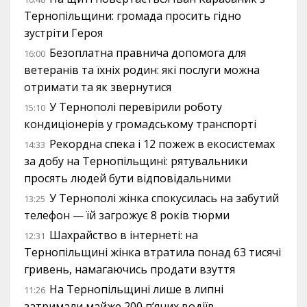
Тернопільщини: громада просить гідно
зустріти Героя
Безоплатна правнича допомога для
16:00
ветеранів та їхніх родин: які послуги можна
отримати та як звернутися
У Тернополі перевірили роботу
15:10
кондиціонерів у громадському транспорті
Рекордна спека і 12 пожеж в екосистемах
14:33
за добу на Тернопільщині: рятувальники
просять людей бути відповідальними
У Тернополі жінка спокусилась на забутий
13:25
телефон — їй загрожує 8 років тюрми
Шахрайство в інтернеті: на
12:31
Тернопільщині жінка втратила понад 63 тисячі
гривень, намагаючись продати взуття
На Тернопільщині лише в липні
11:26
затримали майже 200 п’яних водіїв