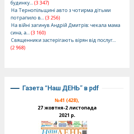
будинку…
(3 347)
На Тернопільщині авто з чотирма дітьми
потрапило в…
(3 256)
На війні загинув Андрій Дмитрів: чекала мама
сина, а…
(3 160)
Священники застерігають вірян від послуг…
(2 968)
Газета “Наш ДЕНЬ” в pdf
№41 (428),
27 жовтня-2 листопада
2021 р.