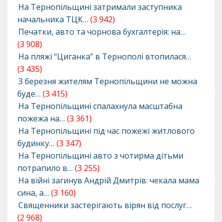
На Тернопільщині затримали заступника
начальника ТЦК…
(3 942)
Печатки, авто та чорнова бухгалтерія: на…
(3 908)
На пляжі “Циганка” в Тернополі втопилася…
(3 435)
З березня жителям Тернопільщини не можна
буде…
(3 415)
На Тернопільщині спалахнула масштабна
пожежа на…
(3 361)
На Тернопільщині під час пожежі житлового
будинку…
(3 347)
На Тернопільщині авто з чотирма дітьми
потрапило в…
(3 255)
На війні загинув Андрій Дмитрів: чекала мама
сина, а…
(3 160)
Священники застерігають вірян від послуг…
(2 968)