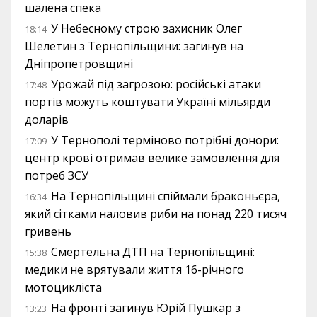
шалена спека
У Небесному строю захисник Олег
18:14
Шелетин з Тернопільщини: загинув на
Дніпропетровщині
Урожай під загрозою: російські атаки
17:48
портів можуть коштувати Україні мільярди
доларів
У Тернополі терміново потрібні донори:
17:09
центр крові отримав велике замовлення для
потреб ЗСУ
На Тернопільщині спіймали браконьєра,
16:34
який сітками наловив риби на понад 220 тисяч
гривень
Смертельна ДТП на Тернопільщині:
15:38
медики не врятували життя 16-річного
мотоцикліста
На фронті загинув Юрій Пушкар з
13:23