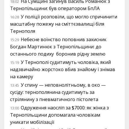
На Сумщині загинув Василь Романюк з
18:02
Тернопільщини: був оператором БпЛА
У поліції розповіли, що могло спричинити
16:28
масштабну пожежу на сміттєзвалищі біля
Тернополя
Небесне воїнство поповнив захисник
15:29
Богдан Мартинюк з Тернопільщини: до
останнього подиху боронив рідну землю
У Тернополі судитимуть чоловіка, який
15:19
надзвичайно жорстоко вбив знайому і знімав
на камеру
У спину — неповнолітньому, в око —
13:45
сусіду: тернополянина судитимуть за
стрілянину з пневматичного пістолета
Одруження наосліп за $7000: як жінка з
13:00
Тернопільщини допомагала чоловікам
уникати мобілізації