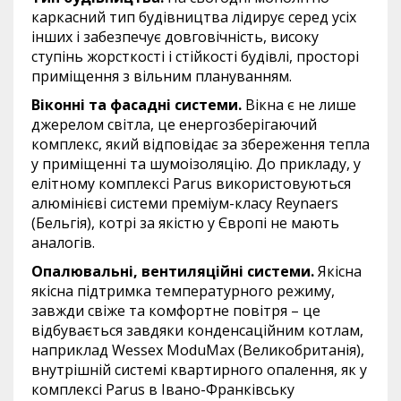
каркасний тип будівництва лідирує серед усіх
інших і забезпечує довговічність, високу
ступінь жорсткості і стійкості будівлі, просторі
приміщення з вільним плануванням.
Віконні та фасадні системи.
Вікна є не лише
джерелом світла, це енергозберігаючий
комплекс, який відповідає за збереження тепла
у приміщенні та шумоізоляцію. До прикладу, у
елітному комплексі Parus використовуються
алюмінієві системи преміум-класу Reynaers
(Бельгія), котрі за якістю у Європі не мають
аналогів.
Опалювальні, вентиляційні системи.
Якісна
якісна підтримка температурного режиму,
завжди свіже та комфортне повітря – це
відбувається завдяки конденсаційним котлам,
наприклад Wessex ModuMax (Великобританія),
внутрішній системі квартирного опалення, як у
комплексі Parus в Івано-Франківську