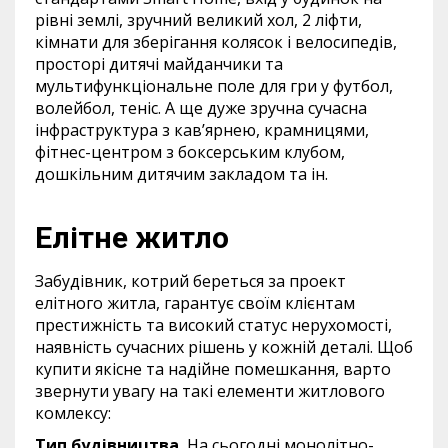
рівні землі, зручний великий хол, 2 ліфти,
кімнати для зберігання колясок і велосипедів,
просторі дитячі майданчики та
мультифункціональне поле для гри у футбол,
волейбол, теніс. А ще дуже зручна сучасна
інфраструктура з кав’ярнею, крамницями,
фітнес-центром з боксерським клубом,
дошкільним дитячим закладом та ін.
Елітне житло
Забудівник, котрий береться за проект
елітного житла, гарантує своїм клієнтам
престижність та високий статус нерухомості,
наявність сучасних рішень у кожній деталі. Щоб
купити якісне та надійне помешкання, варто
звернути увагу на такі елементи житлового
комлексу:
Тип будівництва.
На сьогодні монолітно-