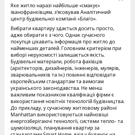
Яке житло наразі найбільше «смакує»
іванофранківцям, з‘ясовував Аналітичний
центр будівельної компанії «Благо».
Вибрати квартиру здається досить просто,
адже обирати є з чого. Однак сучасного
покупця цікавить інформація про житло до
найменших деталей. Головним критерієм при
виборі нерухомості залишається якість.
Будівельні матеріали, робота фахівців
(архітекторів, дизайнерів, інженерів, мулярів,
зварювальників та ін.) повинні відповідати
європейським стандартам та вимогам
українського законодавства. Не менш
важливим показником кваліфікації фірми є
використання новітніх технологій будівництва.
До прикладу, у сучасному житловому районі
Manhattan використовуються найновіші
енергозберігаючі технології, системи тепло- та
шумоізоляції, планування квартир за
стандартами Smart Home, вхід у будинок на