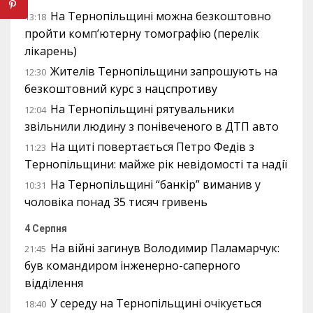
На Тернопільщині можна безкоштовно
13:18
пройти комп’ютерну томографію (перелік
лікарень)
Жителів Тернопільщини запрошують на
12:30
безкоштовний курс з нацспротиву
На Тернопільщині рятувальники
12:04
звільнили людину з понівеченого в ДТП авто
На щиті повертається Петро Федів з
11:23
Тернопільщини: майже рік невідомості та надії
На Тернопільщині “банкір” виманив у
10:31
чоловіка понад 35 тисяч гривень
4 Серпня
На війні загинув Володимир Паламарчук:
21:45
був командиром інженерно-саперного
відділення
У середу на Тернопільщині очікується
18:40