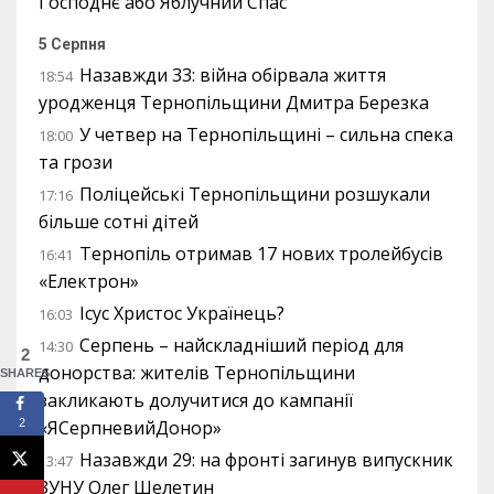
Господнє або Яблучний Спас
5 Серпня
Назавжди 33: війна обірвала життя
18:54
уродженця Тернопільщини Дмитра Березка
У четвер на Тернопільщині – сильна спека
18:00
та грози
Поліцейські Тернопільщини розшукали
17:16
більше сотні дітей
Тернопіль отримав 17 нових тролейбусів
16:41
«Електрон»
Ісус Христос Українець?
16:03
Серпень – найскладніший період для
14:30
2
донорства: жителів Тернопільщини
SHARES
закликають долучитися до кампанії
2
«ЯСерпневийДонор»
Назавжди 29: на фронті загинув випускник
13:47
ЗУНУ Олег Шелетин