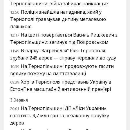
Тернопільщини: війна забирає найкращих
Поліція знайшла нападника, який у
12:50
Тернополі травмував дитину металевою
пляшкою
На щиті повертається Василь Ришкевич з
12:17
Тернопільщини: загинув під Покровськом
В парку “Загребелля” біля Тернополя
11:49
зрубали 248 дерев — справу передали до суду
На Тернопільщині продовжують гасити
10:39
велику пожежу на сміттєзвалищі
Хор із Тернополя представив Україну в
09:39
Естонії на масштабній антивоєнній прем’єрі
3 Серпня
На Тернопільщині ДП «Ліси України»
20:01
сплатить 3,7 млн грн за незаконну порубку
дерев