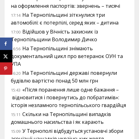
на оформлення паспортів: звернень – тисячі
На Тернопільщині зіткнулися три
17:14
автомобілі: є потерпілі, серед яких – дитина
Відійшов у Вічність захисник із
17:00
Тернопільщини Володимир Дичко
На Тернопільщині знімають
16:56
документальний цикл про ветеранок ОУН та
УПА
На Тернопільщині державі повернули
16:20
будівлю вартістю понад 50 млн грн
«Після поранення лише одне бажання –
15:43
відновитися і повернутись до побратимів»:
історія незламного тернопільського гвардійця
Скільки на Тернопільщині випадків
15:11
домашнього насильства і як карають
У Тернополі відбудуться установчі збори
15:09
асоціації нащадків українських жертв