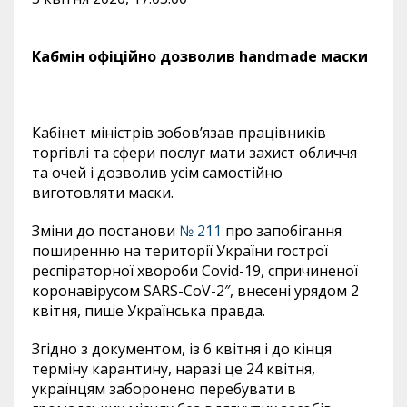
Кабмін офіційно дозволив handmade маски
Кабінет міністрів зобов’язав працівників
торгівлі та сфери послуг мати захист обличчя
та очей і дозволив усім самостійно
виготовляти маски.
З
міни до постанови
№ 211
про запобігання
поширенню на території України гострої
респіраторної хвороби Covid-19, спричиненої
коронавірусом SARS-CoV-2″, внесені урядом 2
квітня
, пише Українська правда.
Згідно з документом, із 6 квітня і до кінця
терміну карантину, наразі це 24 квітня,
українцям заборонено перебувати в