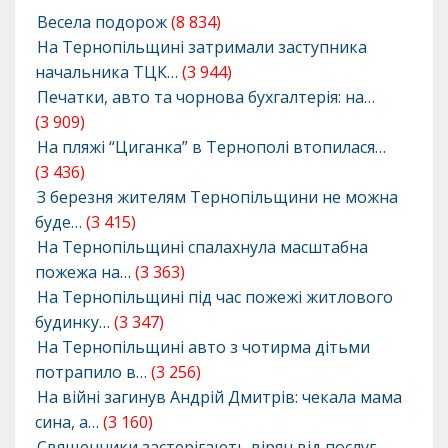
Весела подорож
(8 834)
На Тернопільщині затримали заступника
начальника ТЦК…
(3 944)
Печатки, авто та чорнова бухгалтерія: на…
(3 909)
На пляжі “Циганка” в Тернополі втопилася…
(3 436)
З березня жителям Тернопільщини не можна
буде…
(3 415)
На Тернопільщині спалахнула масштабна
пожежа на…
(3 363)
На Тернопільщині під час пожежі житлового
будинку…
(3 347)
На Тернопільщині авто з чотирма дітьми
потрапило в…
(3 256)
На війні загинув Андрій Дмитрів: чекала мама
сина, а…
(3 160)
Священники застерігають вірян від послуг…