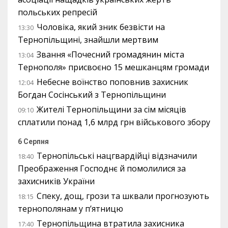
польських репресій
Чоловіка, який зник безвісти на
13:30
Тернопільщині, знайшли мертвим
Звання «Почесний громадянин міста
13:04
Тернополя» присвоєно 15 мешканцям громади
Небесне воїнство поповнив захисник
12:04
Богдан Сосінський з Тернопільщини
Жителі Тернопільщини за сім місяців
09:10
сплатили понад 1,6 млрд грн військового збору
6 Серпня
Тернопільські нацгвардійці відзначили
18:40
Преображення Господнє й помолилися за
захисників України
Спеку, дощ, грози та шквали прогнозують
18:15
тернополянам у п’ятницю
Тернопільщина втратила захисника
17:40