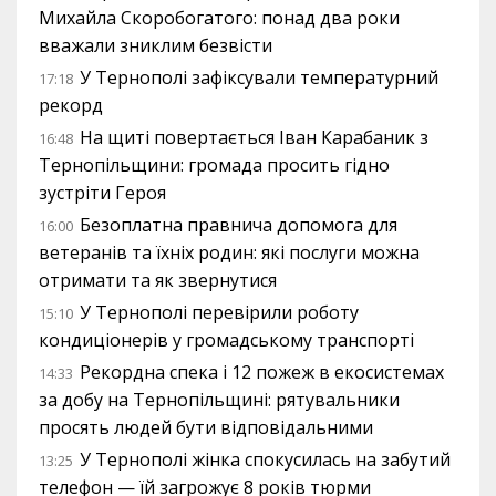
Михайла Скоробогатого: понад два роки
вважали зниклим безвісти
У Тернополі зафіксували температурний
17:18
рекорд
На щиті повертається Іван Карабаник з
16:48
Тернопільщини: громада просить гідно
зустріти Героя
Безоплатна правнича допомога для
16:00
ветеранів та їхніх родин: які послуги можна
отримати та як звернутися
У Тернополі перевірили роботу
15:10
кондиціонерів у громадському транспорті
Рекордна спека і 12 пожеж в екосистемах
14:33
за добу на Тернопільщині: рятувальники
просять людей бути відповідальними
У Тернополі жінка спокусилась на забутий
13:25
телефон — їй загрожує 8 років тюрми