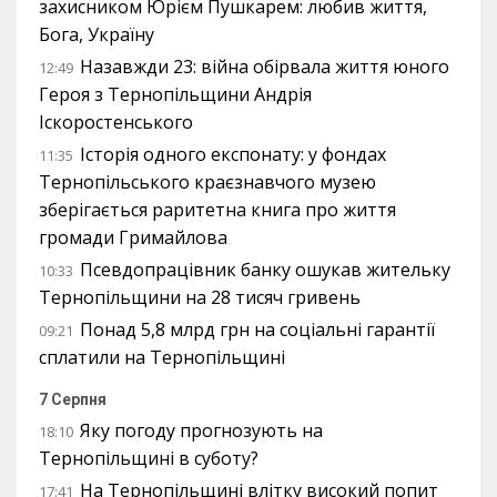
захисником Юрієм Пушкарем: любив життя,
Бога, Україну
Назавжди 23: війна обірвала життя юного
12:49
Героя з Тернопільщини Андрія
Іскоростенського
Історія одного експонату: у фондах
11:35
Тернопільського краєзнавчого музею
зберігається раритетна книга про життя
громади Гримайлова
Псевдопрацівник банку ошукав жительку
10:33
Тернопільщини на 28 тисяч гривень
Понад 5,8 млрд грн на соціальні гарантії
09:21
сплатили на Тернопільщині
7 Серпня
Яку погоду прогнозують на
18:10
Тернопільщині в суботу?
На Тернопільщині влітку високий попит
17:41