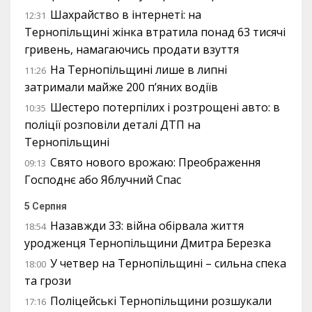
Шахрайство в інтернеті: на
12:31
Тернопільщині жінка втратила понад 63 тисячі
гривень, намагаючись продати взуття
На Тернопільщині лише в липні
11:26
затримали майже 200 п’яних водіїв
Шестеро потерпілих і розтрощені авто: в
10:35
поліції розповіли деталі ДТП на
Тернопільщині
Свято нового врожаю: Преображення
09:13
Господнє або Яблучний Спас
5 Серпня
Назавжди 33: війна обірвала життя
18:54
уродженця Тернопільщини Дмитра Березка
У четвер на Тернопільщині – сильна спека
18:00
та грози
Поліцейські Тернопільщини розшукали
17:16