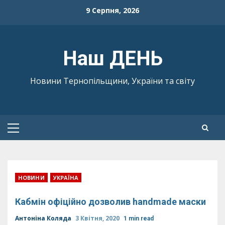
Skip
9 Серпня, 2026
to
content
Наш ДЕНЬ
Новини Тернопільщини, України та світу
Primary
Menu
НОВИНИ
УКРАЇНА
Кабмін офіційно дозволив handmade маски
Антоніна Коляда
3 Квітня, 2020
1 min read