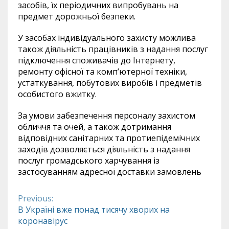
засобів, їх періодичних випробувань на
предмет дорожньої безпеки.
У засобах індивідуального захисту можлива
також діяльність працівників з надання послуг
підключення споживачів до Інтернету,
ремонту офісної та комп’ютерної техніки,
устаткування, побутових виробів і предметів
особистого вжитку.
За умови забезпечення персоналу захистом
обличчя та очей, а також дотримання
відповідних санітарних та протиепідемічних
заходів дозволяється діяльність з надання
послуг громадського харчування із
застосуванням адресної доставки замовлень
Previous:
Continue
В Україні вже понад тисячу хворих на
коронавірус
Reading