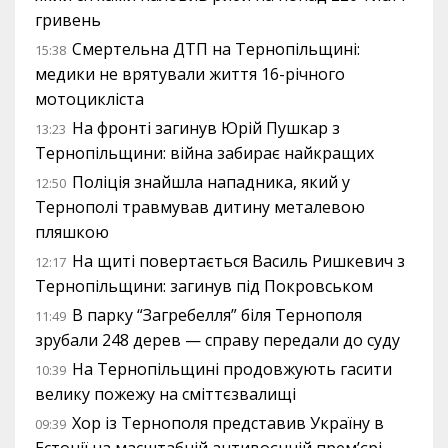
гривень
Смертельна ДТП на Тернопільщині:
15:38
медики не врятували життя 16-річного
мотоцикліста
На фронті загинув Юрій Пушкар з
13:23
Тернопільщини: війна забирає найкращих
Поліція знайшла нападника, який у
12:50
Тернополі травмував дитину металевою
пляшкою
На щиті повертається Василь Ришкевич з
12:17
Тернопільщини: загинув під Покровськом
В парку “Загребелля” біля Тернополя
11:49
зрубали 248 дерев — справу передали до суду
На Тернопільщині продовжують гасити
10:39
велику пожежу на сміттєзвалищі
Хор із Тернополя представив Україну в
09:39
Естонії на масштабній антивоєнній прем’єрі