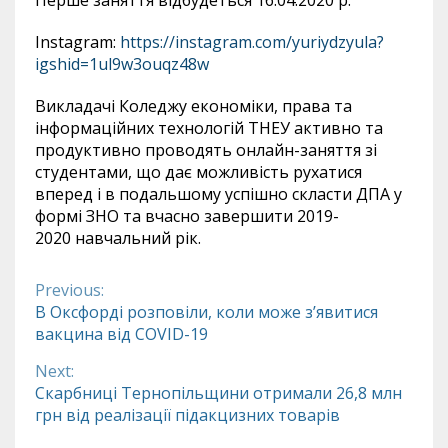
Instagram
:
https
://
instagram
.
com
/
yuriydzyula
?
igshid
=1
ul
9
w
3
ouqz
48
w
Викладачі Коледжу економіки, права та
інформаційних технологій ТНЕУ активно та
продуктивно проводять онлайн-заняття зі
студентами, що дає можливість рухатися
вперед і в подальшому успішно скласти ДПА у
формі ЗНО та вчасно завершити
2019-
2020
навчальний рік.
Previous:
Continue
В Оксфорді розповіли, коли може з’явитися
вакцина від COVID-19
Reading
Next:
Скарбниці Тернопільщини отримали 26,8 млн
грн від реалізації підакцизних товарів