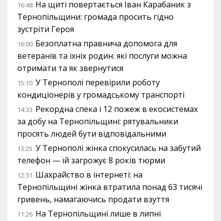
На щиті повертається Іван Карабаник з
16:48
Тернопільщини: громада просить гідно
зустріти Героя
Безоплатна правнича допомога для
16:00
ветеранів та їхніх родин: які послуги можна
отримати та як звернутися
У Тернополі перевірили роботу
15:10
кондиціонерів у громадському транспорті
Рекордна спека і 12 пожеж в екосистемах
14:33
за добу на Тернопільщині: рятувальники
просять людей бути відповідальними
У Тернополі жінка спокусилась на забутий
13:25
телефон — їй загрожує 8 років тюрми
Шахрайство в інтернеті: на
12:31
Тернопільщині жінка втратила понад 63 тисячі
гривень, намагаючись продати взуття
На Тернопільщині лише в липні
11:26