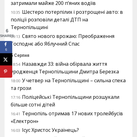
затримали майже 200 п’яних водіїв
Шестеро потерпілих і розтрощені авто: в
10:35
поліції розповіли деталі ДТП на
Тернопільщині
6
Свято нового врожаю: Преображення
09:13
SHARES
Господнє або Яблучний Спас
6
5 Серпня
Назавжди 33: війна обірвала життя
18:54
уродженця Тернопільщини Дмитра Березка
У четвер на Тернопільщині – сильна спека
18:00
та грози
Поліцейські Тернопільщини розшукали
17:16
більше сотні дітей
Тернопіль отримав 17 нових тролейбусів
16:41
«Електрон»
Ісус Христос Українець?
16:03