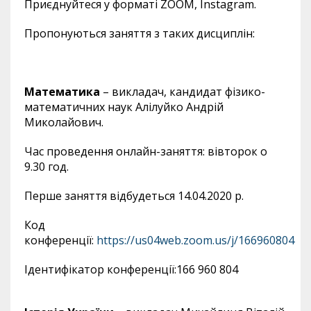
Приєднуйтеся у форматі
ZOOM
,
Instagram
.
Пропонуються заняття з таких дисциплін:
Математика
– викладач, кандидат фізико-
математичних наук Алілуйко Андрій
Миколайович.
Час проведення онлайн-заняття: вівторок о
9.30 год.
Перше заняття відбудеться 14.04.
2020
р.
Код
конференції:
https
://
us
04
web
.
zoom
.
us
/
j
/166960804
Ідентифікатор конференції:
166 960
804