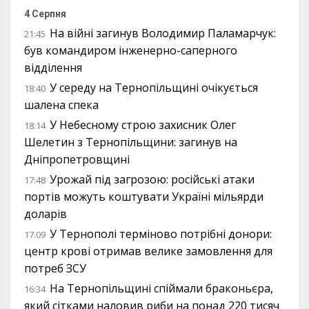
4 Серпня
На війні загинув Володимир Паламарчук:
21:45
був командиром інженерно-саперного
відділення
У середу на Тернопільщині очікується
18:40
шалена спека
У Небесному строю захисник Олег
18:14
Шелетин з Тернопільщини: загинув на
Дніпропетровщині
Урожай під загрозою: російські атаки
17:48
портів можуть коштувати Україні мільярди
доларів
У Тернополі терміново потрібні донори:
17:09
центр крові отримав велике замовлення для
потреб ЗСУ
На Тернопільщині спіймали браконьєра,
16:34
який сітками наловив риби на понад 220 тисяч