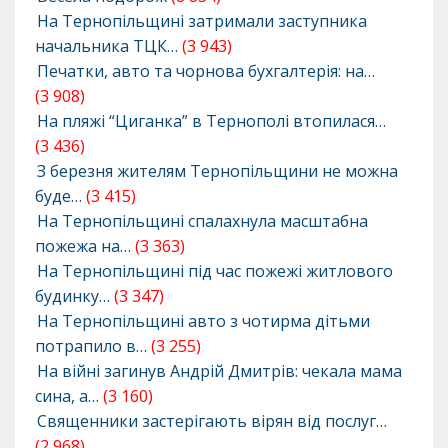
На Тернопільщині затримали заступника
начальника ТЦК…
(3 943)
Печатки, авто та чорнова бухгалтерія: на…
(3 908)
На пляжі “Циганка” в Тернополі втопилася…
(3 436)
З березня жителям Тернопільщини не можна
буде…
(3 415)
На Тернопільщині спалахнула масштабна
пожежа на…
(3 363)
На Тернопільщині під час пожежі житлового
будинку…
(3 347)
На Тернопільщині авто з чотирма дітьми
потрапило в…
(3 255)
На війні загинув Андрій Дмитрів: чекала мама
сина, а…
(3 160)
Священники застерігають вірян від послуг…
(2 968)