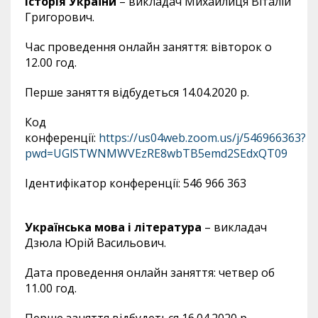
Історія України
– викладач Михайлиця Віталій
Григорович.
Час проведення онлайн заняття: вівторок о
12.00 год.
Перше заняття відбудеться 14.04.
2020
р.
Код
конференції:
https
://
us
04
web
.
zoom
.
us
/
j
/546966363?
pwd
=
UGlSTWNMWVEzRE
8
wbTB
5
emd
2
SEdxQT
09
Ідентифікатор конференції: 546 966 363
Українська мова і література
– викладач
Дзюла Юрій Васильович.
Дата проведення онлайн заняття: четвер об
11.00 год.
Перше заняття відбудеться 16.04.
2020
р.