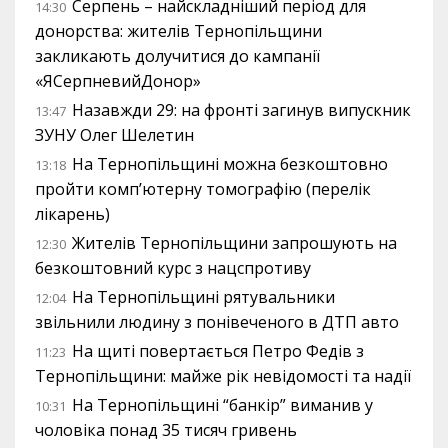
Серпень – найскладніший період для
14:30
донорства: жителів Тернопільщини
закликають долучитися до кампанії
«ЯСерпневийДонор»
Назавжди 29: на фронті загинув випускник
13:47
ЗУНУ Олег Шелетин
На Тернопільщині можна безкоштовно
13:18
пройти комп’ютерну томографію (перелік
лікарень)
Жителів Тернопільщини запрошують на
12:30
безкоштовний курс з нацспротиву
На Тернопільщині рятувальники
12:04
звільнили людину з понівеченого в ДТП авто
На щиті повертається Петро Федів з
11:23
Тернопільщини: майже рік невідомості та надії
На Тернопільщині “банкір” виманив у
10:31
чоловіка понад 35 тисяч гривень