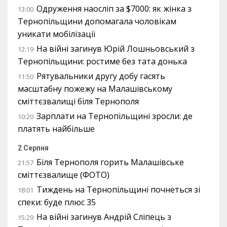
Одруження наосліп за $7000: як жінка з
13:00
Тернопільщини допомагала чоловікам
уникати мобілізації
На війні загинув Юрій Лошньовський з
12:19
Тернопільщини: ростиме без тата донька
Рятувальники другу добу гасять
11:50
масштабну пожежу на Малашівському
сміттєзвалищі біля Тернополя
Зарплати на Тернопільщині зросли: де
10:20
платять найбільше
2 Серпня
Біля Тернополя горить Малашівське
21:57
сміттєзвалище (ФОТО)
Тиждень на Тернопільщині почнеться зі
18:01
спеки: буде плюс 35
На війні загинув Андрій Сліпець з
15:29