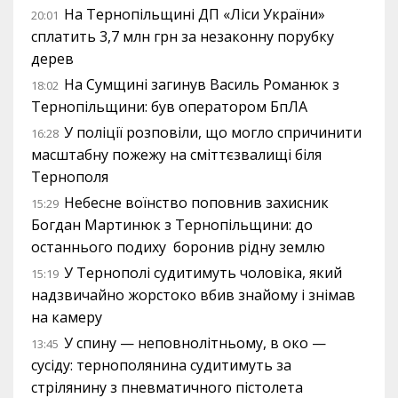
На Тернопільщині ДП «Ліси України»
20:01
сплатить 3,7 млн грн за незаконну порубку
дерев
На Сумщині загинув Василь Романюк з
18:02
Тернопільщини: був оператором БпЛА
У поліції розповіли, що могло спричинити
16:28
масштабну пожежу на сміттєзвалищі біля
Тернополя
Небесне воїнство поповнив захисник
15:29
Богдан Мартинюк з Тернопільщини: до
останнього подиху боронив рідну землю
У Тернополі судитимуть чоловіка, який
15:19
надзвичайно жорстоко вбив знайому і знімав
на камеру
У спину — неповнолітньому, в око —
13:45
сусіду: тернополянина судитимуть за
стрілянину з пневматичного пістолета