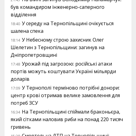
був командиром інженерно-саперного
відділення
У середу на Тернопільщині очікується
18:40
шалена спека
У Небесному строю захисник Олег
18:14
Шелетин з Тернопільщини: загинув на
Дніпропетровщині
Урожай під загрозою: російські атаки
17:48
портів можуть коштувати Україні мільярди
доларів
У Тернополі терміново потрібні донори:
17:09
центр крові отримав велике замовлення для
потреб ЗСУ
На Тернопільщині спіймали браконьєра,
16:34
який сітками наловив риби на понад 220 тисяч
гривень
Смертельна ДТП на Тернопільщині:
15:38