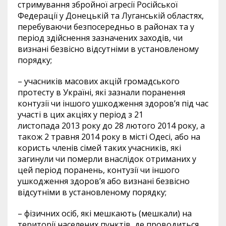
стримування збройної агресії Російської
Федерації у Донецькій та Луганській областях,
перебуваючи безпосередньо в районах та у
період здійснення зазначених заходів, чи
визнані безвісно відсутніми в установленому
порядку;
– учасників масових акцій громадського
протесту в Україні, які зазнали поранення
контузії чи іншого ушкодження здоров’я під час
участі в цих акціях у період з 21
листопада
2013
року до 28 лютого
2014
року, а
також 2 травня
2014
року в місті Одесі, або на
користь членів сімей таких учасників, які
загинули чи померли внаслідок отриманих у
цей період поранень, контузії чи іншого
ушкодження здоров’я або визнані безвісно
відсутніми в установленому порядку;
– фізичних осіб, які мешкають (мешкали) на
території населених пунктів, де проводиться