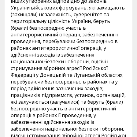
інших утворених відповідно до законів
України військових формувань, які захищають
(захищали) незалежність, суверенітет та
територіальну цілісність України, беруть
(брали) безпосередню участь в
антитерористичній операції, забезпеченні її
проведення, перебуваючи безпосередньо в
районах антитерористичної операції, у
здійсненні заходів із забезпечення
національної безпеки і оборони, відсічі і
стримування збройної агресії Російської
Федерації у Донецькій та Луганській областях,
перебуваючи безпосередньо в районах та у
період здійснення зазначених заходів;
працівників підприємств, установ, організацій,
які залучаються (залучалися) та беруть (брали)
безпосередню участь в антитерористичній
операції в районах її проведення, у
забезпеченні здійснення заходів із
забезпечення національної безпеки і оборони,
відсічі і стримування збройної агресії Російської