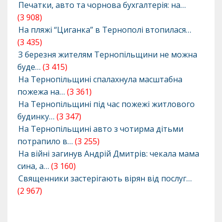
Печатки, авто та чорнова бухгалтерія: на…
(3 908)
На пляжі “Циганка” в Тернополі втопилася…
(3 435)
З березня жителям Тернопільщини не можна
буде…
(3 415)
На Тернопільщині спалахнула масштабна
пожежа на…
(3 361)
На Тернопільщині під час пожежі житлового
будинку…
(3 347)
На Тернопільщині авто з чотирма дітьми
потрапило в…
(3 255)
На війні загинув Андрій Дмитрів: чекала мама
сина, а…
(3 160)
Священники застерігають вірян від послуг…
(2 967)