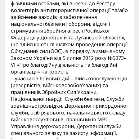
фізичними особами, які внесені до Реєстру
волонтерів антитерористичної операції та/або
здійснення заходів із забезпечення
національної безпеки і оборони, відсічі і
стримування збройної агресії Російської
Федерації у Донецькій та Луганській областях,
що здійснюються шляхом проведення операції
Об’єднаних сил (ООС), в порядку, визначеному
Законом України від 5 липня
2012
року №
5073
–
VI
«Про благодійну діяльність та благодійні
організації» на користь:
– учасників бойових дій – військовослужбовців
(резервістів, військовозобов’язаних) та
працівників Збройних Сил України,
Національної гвардії, Служби безпеки, Служби
зовнішньої розвідки, Державної прикордонної
служби, осіб рядового, начальницького складу,
військовослужбовців, працівників МВС,
Управління держохорони, Державної служби
спеціального зв’язку та захисту інформації,