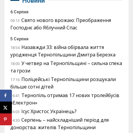
Новини
6 Серпня
Свято нового врожаю: Преображення
09:13
Господнє або Яблучний Спас
5 Серпня
Назавжди 33: війна обірвала життя
18:54
уродженця Тернопільщини Дмитра Березка
У четвер на Тернопільщині – сильна спека
18:00
та грози
Поліцейські Тернопільщини розшукали
17:16
більше сотні дітей
Тернопіль отримав 17 нових тролейбусів
16:41
«Електрон»
Ісус Христос Українець?
16:03
Серпень – найскладніший період для
14:30
донорства: жителів Тернопільщини