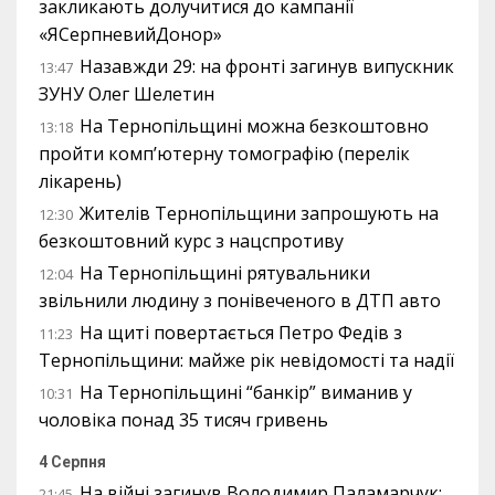
закликають долучитися до кампанії
«ЯСерпневийДонор»
Назавжди 29: на фронті загинув випускник
13:47
ЗУНУ Олег Шелетин
На Тернопільщині можна безкоштовно
13:18
пройти комп’ютерну томографію (перелік
лікарень)
Жителів Тернопільщини запрошують на
12:30
безкоштовний курс з нацспротиву
На Тернопільщині рятувальники
12:04
звільнили людину з понівеченого в ДТП авто
На щиті повертається Петро Федів з
11:23
Тернопільщини: майже рік невідомості та надії
На Тернопільщині “банкір” виманив у
10:31
чоловіка понад 35 тисяч гривень
4 Серпня
На війні загинув Володимир Паламарчук:
21:45