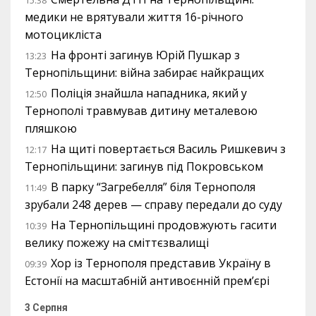
медики не врятували життя 16-річного
мотоцикліста
На фронті загинув Юрій Пушкар з
13:23
Тернопільщини: війна забирає найкращих
Поліція знайшла нападника, який у
12:50
Тернополі травмував дитину металевою
пляшкою
На щиті повертається Василь Ришкевич з
12:17
Тернопільщини: загинув під Покровськом
В парку “Загребелля” біля Тернополя
11:49
зрубали 248 дерев — справу передали до суду
На Тернопільщині продовжують гасити
10:39
велику пожежу на сміттєзвалищі
Хор із Тернополя представив Україну в
09:39
Естонії на масштабній антивоєнній прем’єрі
3 Серпня