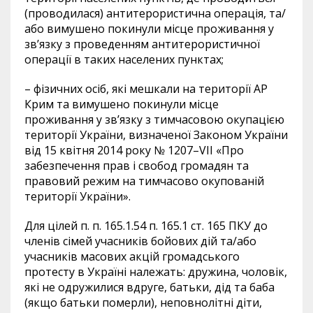
(проводилася) антитерористична операція, та/
або вимушено покинули місце проживання у
зв’язку з проведенням антитерористичної
операції в таких населених пунктах;
– фізичних осіб, які мешкали на території АР
Крим та вимушено покинули місце
проживання у зв’язку з тимчасовою окупацією
території України, визначеної Законом України
від 15 квітня
2014
року №
1207
–
VII
«Про
забезпечення прав і свобод громадян та
правовий режим на тимчасово окупованій
території України».
Для цілей п.
п. 165.1.54 п. 165.1 ст. 165 ПКУ до
членів сімей учасників бойових дій та/або
учасників масових акцій громадського
протесту в Україні належать: дружина, чоловік,
які не одружилися вдруге, батьки, дід та баба
(якщо батьки померли), неповнолітні діти,