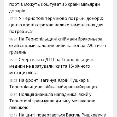
портів можуть коштувати Україні мільярди
доларів
У Тернополі терміново потрібні донори:
17:09
центр крові отримав велике замовлення для
потреб ЗСУ
На Тернопільщині спіймали браконьєра,
16:34
який сітками наловив риби на понад 220 тисяч
гривень
Смертельна ДТП на Тернопільщині:
15:38
медики не врятували життя 16-річного
мотоцикліста
На фронті загинув Юрій Пушкар з
13:23
Тернопільщини: війна забирає найкращих
Поліція знайшла нападника, який у
12:50
Тернополі травмував дитину металевою
пляшкою
На щиті повертається Василь Ришкевич з
12:17