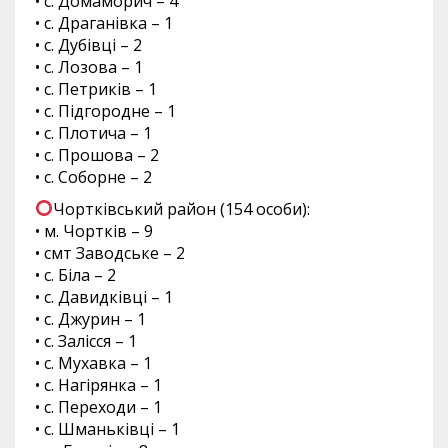
• с. Домаморич – 4
• с. Драганівка – 1
• с. Дубівці – 2
• с. Лозова – 1
• с. Петриків – 1
• с. Підгородне – 1
• с. Плотича – 1
• с. Прошова – 2
• с. Соборне – 2
Чортківський район (154 особи):
• м. Чортків – 9
• смт Заводське – 2
• с. Біла – 2
• с. Давидківці – 1
• с. Джурин – 1
• с. Залісся – 1
• с. Мухавка – 1
• с. Нагірянка – 1
• с. Переходи – 1
• с. Шманьківці – 1