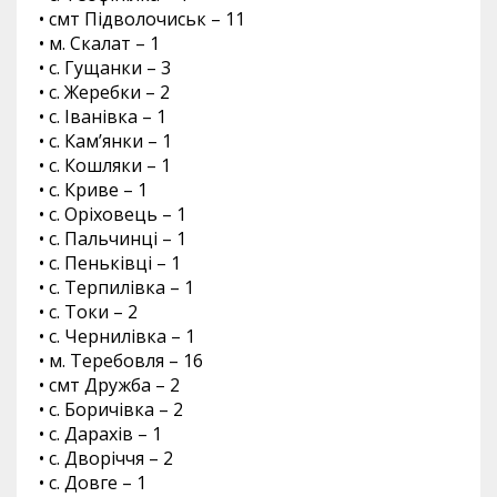
• смт Підволочиськ – 11
• м. Скалат – 1
• с. Гущанки – 3
• с. Жеребки – 2
• с. Іванівка – 1
• с. Кам’янки – 1
• с. Кошляки – 1
• с. Криве – 1
• с. Оріховець – 1
• с. Пальчинці – 1
• с. Пеньківці – 1
• с. Терпилівка – 1
• с. Токи – 2
• с. Чернилівка – 1
• м. Теребовля – 16
• смт Дружба – 2
• с. Боричівка – 2
• с. Дарахів – 1
• с. Дворіччя – 2
• с. Довге – 1