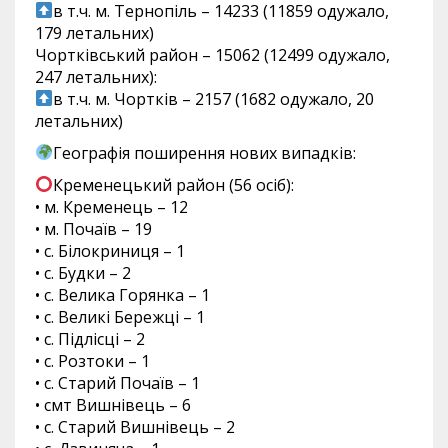
в т.ч. м. Тернопіль – 14233 (11859 одужало,
179 летальних)
Чортківський район – 15062 (12499 одужало,
247 летальних):
в т.ч. м. Чортків – 2157 (1682 одужало, 20
летальних)
Географія поширення нових випадків:
Кременецький район (56 осіб):
• м. Кременець – 12
• м. Почаїв – 19
• с. Білокриниця – 1
• с. Будки – 2
• с. Велика Горянка – 1
• с. Великі Бережці – 1
• с. Підлісці – 2
• с. Розтоки – 1
• с. Старий Почаїв – 1
• смт Вишнівець – 6
• с. Старий Вишнівець – 2