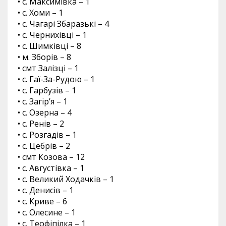
• с. Максимівка – 1
• с. Хоми – 1
• с. Чагарі Збаразькі – 4
• с. Чернихівці – 1
• с. Шимківці – 8
• м. Зборів – 8
• смт Залізці – 1
• с. Гаї-За-Рудою – 1
• с. Гарбузів – 1
• с. Загір’я – 1
• с. Озерна – 4
• с. Ренів – 2
• с. Розгадів – 1
• с. Цебрів – 2
• смт Козова – 12
• с. Августівка – 1
• с. Великий Ходачків – 1
• с. Денисів – 1
• с. Криве – 6
• с. Олесине – 1
• с. Теофіпілка – 1