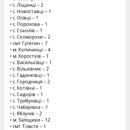
• с. Ліщанці – 2
• с. Новоставці – 1
• с. Осівці – 1
• с. Порохова – 1
• с. Соколів – 1
• с. Скоморохи – 2
• смт Гусятин – 7
• м. Копичинці – 4
• м. Хоростків – 1
• с. Васильківці – 1
• с. Вільхівчик – 2
• с. Гадинківці – 1
• с. Городниця – 2
• с. Котівка – 1
• с. Сидорів – 1
• с. Трибухівці – 1
• с. Чабарівка – 1
• с. Яблунів – 2
• м. Заліщики – 12
• смт Товсте – 1