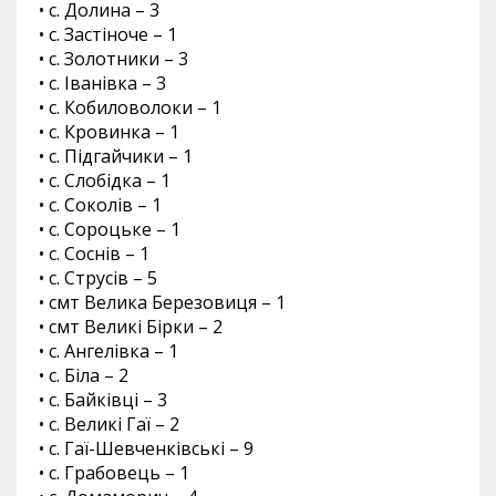
• с. Долина – 3
• с. Застіноче – 1
• с. Золотники – 3
• с. Іванівка – 3
• с. Кобиловолоки – 1
• с. Кровинка – 1
• с. Підгайчики – 1
• с. Слобідка – 1
• с. Соколів – 1
• с. Сороцьке – 1
• с. Соснів – 1
• с. Струсів – 5
• смт Велика Березовиця – 1
• смт Великі Бірки – 2
• с. Ангелівка – 1
• с. Біла – 2
• с. Байківці – 3
• с. Великі Гаї – 2
• с. Гаї-Шевченківські – 9
• с. Грабовець – 1