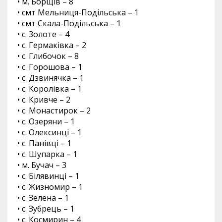
• м. Борщів – 8
• смт Мельниця-Подільська – 1
• смт Скала-Подільська – 1
• с. Золоте – 4
• с. Гермаківка – 2
• с. Глибочок – 8
• с. Горошова – 1
• с. Дзвинячка – 1
• с. Королівка – 1
• с. Кривче – 2
• с. Монастирок – 2
• с. Озеряни – 1
• с. Олексинці – 1
• с. Панівці – 1
• с. Шупарка – 1
• м. Бучач – 3
• с. Білявинці – 1
• с. Жизномир – 1
• с. Зелена – 1
• с. Зубрець – 1
• с. Космирин – 4