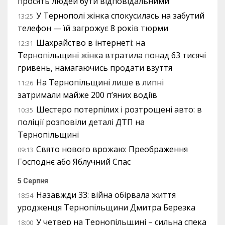
просять людей бути відповідальними
У Тернополі жінка спокусилась на забутий
13:25
телефон — їй загрожує 8 років тюрми
Шахрайство в інтернеті: на
12:31
Тернопільщині жінка втратила понад 63 тисячі
гривень, намагаючись продати взуття
На Тернопільщині лише в липні
11:26
затримали майже 200 п’яних водіїв
Шестеро потерпілих і розтрощені авто: в
10:35
поліції розповіли деталі ДТП на
Тернопільщині
Свято нового врожаю: Преображення
09:13
Господнє або Яблучний Спас
5 Серпня
Назавжди 33: війна обірвала життя
18:54
уродженця Тернопільщини Дмитра Березка
У четвер на Тернопільщині – сильна спека
18:00