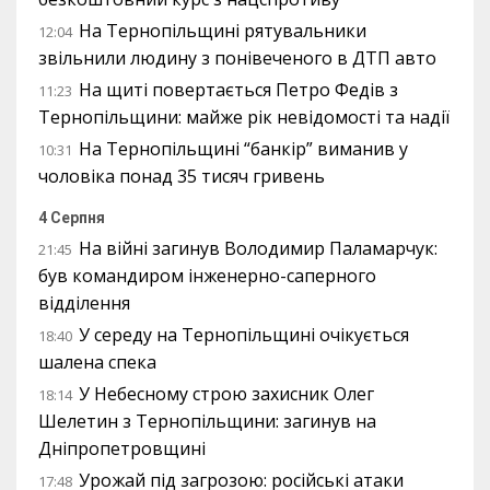
На Тернопільщині рятувальники
12:04
звільнили людину з понівеченого в ДТП авто
На щиті повертається Петро Федів з
11:23
Тернопільщини: майже рік невідомості та надії
На Тернопільщині “банкір” виманив у
10:31
чоловіка понад 35 тисяч гривень
4 Серпня
На війні загинув Володимир Паламарчук:
21:45
був командиром інженерно-саперного
відділення
У середу на Тернопільщині очікується
18:40
шалена спека
У Небесному строю захисник Олег
18:14
Шелетин з Тернопільщини: загинув на
Дніпропетровщині
Урожай під загрозою: російські атаки
17:48