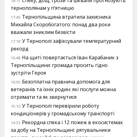
Спеку, дощ, грози та шквали прогнозують
18:15
тернополянам у п’ятницю
Тернопільщина втратила захисника
17:40
Михайла Скоробогатого: понад два роки
вважали зниклим безвісти
У Тернополі зафіксували температурний
17:18
рекорд
На щиті повертається Іван Карабаник з
16:48
Тернопільщини: громада просить гідно
зустріти Героя
Безоплатна правнича допомога для
16:00
ветеранів та їхніх родин: які послуги можна
отримати та як звернутися
У Тернополі перевірили роботу
15:10
кондиціонерів у громадському транспорті
Рекордна спека і 12 пожеж в екосистемах
14:33
за добу на Тернопільщині: рятувальники