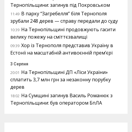
Тернопільщини: загинув під Покровськом
В парку “Загребелля” біля Тернополя
11:49
зрубали 248 дерев — справу передали до суду
На Тернопільщині продовжують гасити
10:39
велику пожежу на сміттєзвалищі
Хор із Тернополя представив Україну в
09:39
Естонії на масштабній антивоєнній прем’єрі
3 Серпня
На Тернопільщині ДП «Ліси України»
20:01
сплатить 3,7 млн грн за незаконну порубку
дерев
На Сумщині загинув Василь Романюк з
18:02
Тернопільщини: був оператором БпЛА