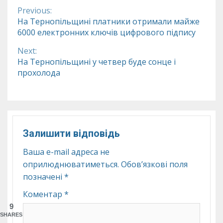
Previous:
Continue
На Тернопільщині платники отримали майже
6000 електронних ключів цифрового підпису
Reading
Next:
На Тернопільщині у четвер буде сонце і
прохолода
Залишити відповідь
Ваша e-mail адреса не
оприлюднюватиметься.
Обов’язкові поля
позначені
*
Коментар
*
9
SHARES