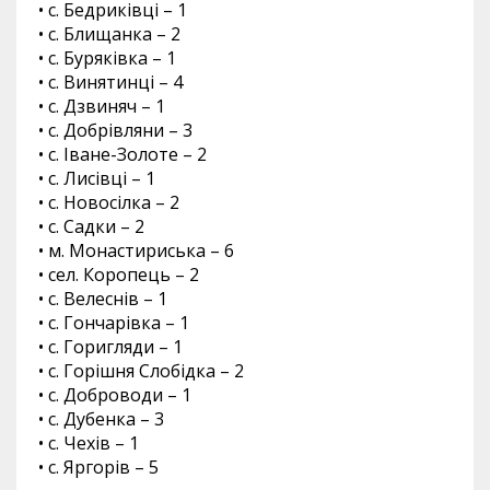
• с. Бедриківці – 1
• с. Блищанка – 2
• с. Буряківка – 1
• с. Винятинці – 4
• с. Дзвиняч – 1
• с. Добрівляни – 3
• с. Іване-Золоте – 2
• с. Лисівці – 1
• с. Новосілка – 2
• с. Садки – 2
• м. Монастириська – 6
• сел. Коропець – 2
• с. Велеснів – 1
• с. Гончарівка – 1
• с. Горигляди – 1
• с. Горішня Слобідка – 2
• с. Доброводи – 1
• с. Дубенка – 3
• с. Чехів – 1
• с. Яргорів – 5