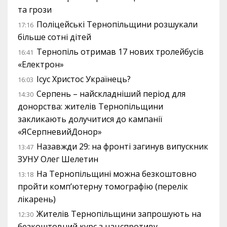
та грози
Поліцейські Тернопільщини розшукали
17:16
більше сотні дітей
Тернопіль отримав 17 нових тролейбусів
16:41
«Електрон»
Ісус Христос Українець?
16:03
Серпень – найскладніший період для
14:30
донорства: жителів Тернопільщини
закликають долучитися до кампанії
«ЯСерпневийДонор»
Назавжди 29: на фронті загинув випускник
13:47
ЗУНУ Олег Шелетин
На Тернопільщині можна безкоштовно
13:18
пройти комп’ютерну томографію (перелік
лікарень)
Жителів Тернопільщини запрошують на
12:30
безкоштовний курс з нацспротиву