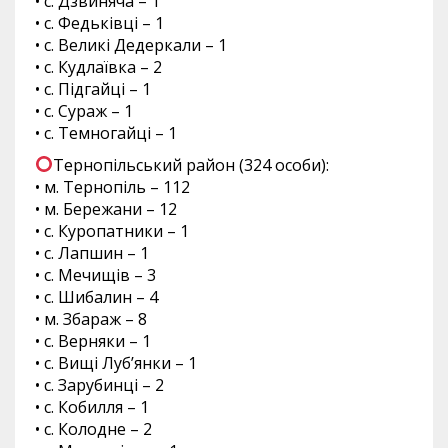
• с. Дзвиняча – 1
• с. Федьківці – 1
• с. Великі Дедеркали – 1
• с. Кудлаївка – 2
• с. Підгайці – 1
• с. Сураж – 1
• с. Темногайці – 1
Тернопільський район (324 особи):
• м. Тернопіль – 112
• м. Бережани – 12
• с. Куропатники – 1
• с. Лапшин – 1
• с. Мечищів – 3
• с. Шибалин – 4
• м. Збараж – 8
• с. Верняки – 1
• с. Вищі Луб’янки – 1
• с. Зарубинці – 2
• с. Кобилля – 1
• с. Колодне – 2