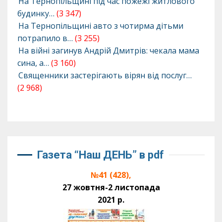
На Тернопільщині під час пожежі житлового
будинку…
(3 347)
На Тернопільщині авто з чотирма дітьми
потрапило в…
(3 255)
На війні загинув Андрій Дмитрів: чекала мама
сина, а…
(3 160)
Священники застерігають вірян від послуг…
(2 968)
Газета “Наш ДЕНЬ” в pdf
№41 (428),
27 жовтня-2 листопада
2021 р.