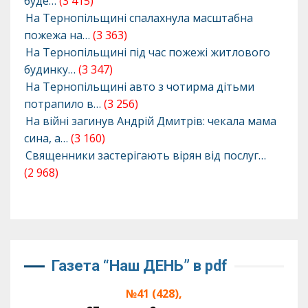
буде…
(3 415)
На Тернопільщині спалахнула масштабна
пожежа на…
(3 363)
На Тернопільщині під час пожежі житлового
будинку…
(3 347)
На Тернопільщині авто з чотирма дітьми
потрапило в…
(3 256)
На війні загинув Андрій Дмитрів: чекала мама
сина, а…
(3 160)
Священники застерігають вірян від послуг…
(2 968)
Газета “Наш ДЕНЬ” в pdf
№41 (428),