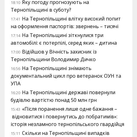
Яку погоду прогнозують на
18:10
Тернопільщині в суботу?
На Тернопільщині влітку високий попит
17:41
на оформлення паспортів: звернень – тисячі
На Тернопільщині зіткнулися три
17:14
автомобілі: є потерпілі, серед яких – дитина
Відійшов у Вічність захисник із
17:00
Тернопільщини Володимир Дичко
На Тернопільщині знімають
16:56
документальний цикл про ветеранок ОУН та
УПА
На Тернопільщині державі повернули
16:20
будівлю вартістю понад 50 млн грн
«Після поранення лише одне бажання –
15:43
відновитися і повернутись до побратимів»:
історія незламного тернопільського гвардійця
Скільки на Тернопільщині випадків
15:11