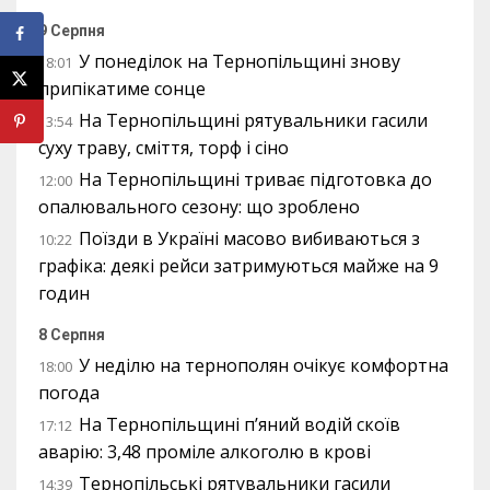
9 Серпня
У понеділок на Тернопільщині знову
18:01
припікатиме сонце
На Тернопільщині рятувальники гасили
13:54
суху траву, сміття, торф і сіно
На Тернопільщині триває підготовка до
12:00
опалювального сезону: що зроблено
Поїзди в Україні масово вибиваються з
10:22
графіка: деякі рейси затримуються майже на 9
годин
8 Серпня
У неділю на тернополян очікує комфортна
18:00
погода
На Тернопільщині п’яний водій скоїв
17:12
аварію: 3,48 проміле алкоголю в крові
Тернопільські рятувальники гасили
14:39