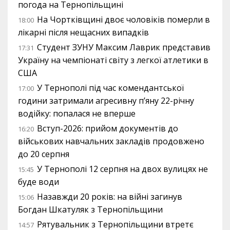
погода на Тернопільщині
На Чортківщині двоє чоловіків померли в
18:00
лікарні після нещасних випадків
Студент ЗУНУ Максим Лаврик представив
17:31
Україну на чемпіонаті світу з легкої атлетики в
США
У Тернополі під час комендантської
17:00
години затримали агресивну п’яну 22-річну
водійку: попалася не вперше
Вступ-2026: прийом документів до
16:20
військових навчальних закладів продовжено
до 20 серпня
У Тернополі 12 серпня на двох вулицях не
15:45
буде води
Назавжди 20 років: на війні загинув
15:06
Богдан Шкатуляк з Тернопільщини
Рятувальник з Тернопільщини втретє
14:57