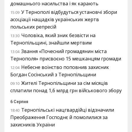
домашнього насильства і як карають
У Тернополі відбудуться установчі збори
15:09
асоціації нащадків українських жертв
польських репресій
Чоловіка, який зник безвісти на
13:30
Тернопільщині, знайшли мертвим
Звання «Почесний громадянин міста
13:04
Тернополя» присвоєно 15 мешканцям громади
Небесне воїнство поповнив захисник
12:04
Богдан Сосінський з Тернопільщини
Жителі Тернопільщини за сім місяців
09:10
сплатили понад 1,6 млрд грн військового збору
6 Серпня
Тернопільські нацгвардійці відзначили
18:40
Преображення Господнє й помолилися за
захисників України