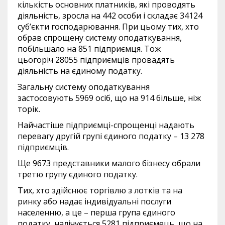
кількість основних платників, які проводять
діяльність, зросла на 442 особи і складає 34124
суб’єкти господарювання. При цьому тих, хто
обрав спрощену систему оподаткування,
побільшало на 851 підприємця. Тож
цьогоріч 28055 підприємців провадять
діяльність на єдиному податку.
Загальну систему оподаткування
застосовують 5969 осіб, що на 914 більше, ніж
торік.
Найчастіше підприємці-спрощенці надають
перевагу другій групі єдиного податку – 13 278
підприємців.
Ще 9673 представники малого бізнесу обрали
третю групу єдиного податку.
Тих, хто здійснює торгівлю з лотків та на
ринку або надає індивідуальні послуги
населенню, а це – перша група єдиного
податку, налічується 5281 підприємець, що на