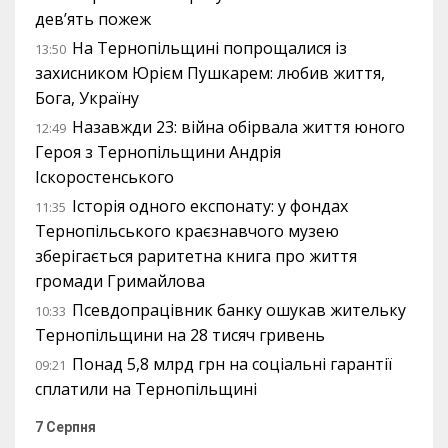
дев’ять пожеж
На Тернопільщині попрощалися із
13:50
захисником Юрієм Пушкарем: любив життя,
Бога, Україну
Назавжди 23: війна обірвала життя юного
12:49
Героя з Тернопільщини Андрія
Іскоростенського
Історія одного експонату: у фондах
11:35
Тернопільського краєзнавчого музею
зберігається раритетна книга про життя
громади Гримайлова
Псевдопрацівник банку ошукав жительку
10:33
Тернопільщини на 28 тисяч гривень
Понад 5,8 млрд грн на соціальні гарантії
09:21
сплатили на Тернопільщині
7 Серпня