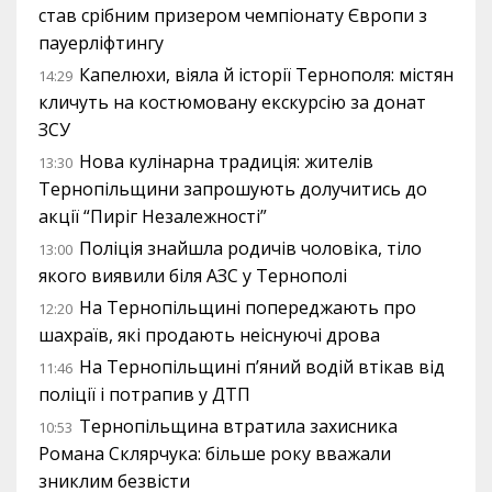
став срібним призером чемпіонату Європи з
пауерліфтингу
Капелюхи, віяла й історії Тернополя: містян
14:29
кличуть на костюмовану екскурсію за донат
ЗСУ
Нова кулінарна традиція: жителів
13:30
Тернопільщини запрошують долучитись до
акції “Пиріг Незалежності”
Поліція знайшла родичів чоловіка, тіло
13:00
якого виявили біля АЗС у Тернополі
На Тернопільщині попереджають про
12:20
шахраїв, які продають неіснуючі дрова
На Тернопільщині п’яний водій втікав від
11:46
поліції і потрапив у ДТП
Тернопільщина втратила захисника
10:53
Романа Склярчука: більше року вважали
зниклим безвісти