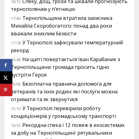
Спеку, дощ, грози та шквали прогнозують
18:15
тернополянам у п’ятницю
Тернопільщина втратила захисника
17:40
Михайла Скоробогатого: понад два роки
вважали зниклим безвісти
У Тернополі зафіксували температурний
17:18
рекорд
На щиті повертається Іван Карабаник з
16:48
Тернопільщини: громада просить гідно
зустріти Героя
Безоплатна правнича допомога для
16:00
ветеранів та їхніх родин: які послуги можна
отримати та як звернутися
У Тернополі перевірили роботу
15:10
кондиціонерів у громадському транспорті
Рекордна спека і 12 пожеж в екосистемах
14:33
за добу на Тернопільщині: рятувальники