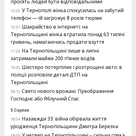
просять людей бути відповідальними
У Тернополі жінка спокусилась на забутий
13:25
телефон — їй загрожує 8 років тюрми
Шахрайство в інтернеті: на
12:31
Тернопільщині жінка втратила понад 63 тисячі
гривень, намагаючись продати взуття
На Тернопільщині лише в липні
11:26
затримали майже 200 п’яних водіїв
Шестеро потерпілих і розтрощені авто: в
10:35
поліції розповіли деталі ДТП на
Тернопільщині
Свято нового врожаю: Преображення
09:13
Господнє або Яблучний Спас
5 Серпня
Назавжди 33: війна обірвала життя
18:54
уродженця Тернопільщини Дмитра Березка
У четвер на Тернопільщині – сильна спека
18:00