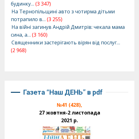
будинку…
(3 347)
На Тернопільщині авто з чотирма дітьми
потрапило в…
(3 255)
На війні загинув Андрій Дмитрів: чекала мама
сина, а…
(3 160)
Священники застерігають вірян від послуг…
(2 968)
Газета “Наш ДЕНЬ” в pdf
№41 (428),
27 жовтня-2 листопада
2021 р.