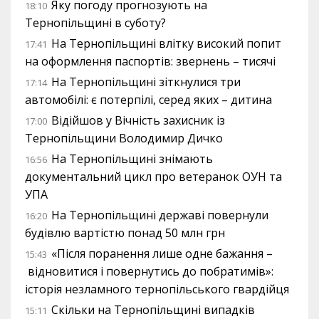
Яку погоду прогнозують на
18:10
Тернопільщині в суботу?
На Тернопільщині влітку високий попит
17:41
на оформлення паспортів: звернень – тисячі
На Тернопільщині зіткнулися три
17:14
автомобілі: є потерпілі, серед яких – дитина
Відійшов у Вічність захисник із
17:00
Тернопільщини Володимир Дичко
На Тернопільщині знімають
16:56
документальний цикл про ветеранок ОУН та
УПА
На Тернопільщині державі повернули
16:20
будівлю вартістю понад 50 млн грн
«Після поранення лише одне бажання –
15:43
відновитися і повернутись до побратимів»:
історія незламного тернопільського гвардійця
Скільки на Тернопільщині випадків
15:11