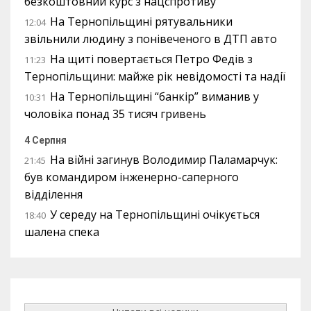
безкоштовний курс з нацспротиву
На Тернопільщині рятувальники
12:04
звільнили людину з понівеченого в ДТП авто
На щиті повертається Петро Федів з
11:23
Тернопільщини: майже рік невідомості та надії
На Тернопільщині “банкір” виманив у
10:31
чоловіка понад 35 тисяч гривень
4 Серпня
На війні загинув Володимир Паламарчук:
21:45
був командиром інженерно-саперного
відділення
У середу на Тернопільщині очікується
18:40
шалена спека