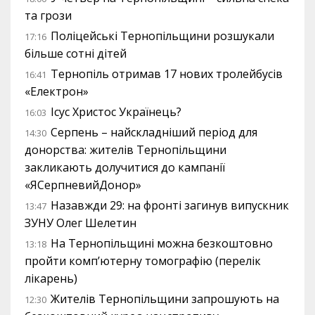
та грози
Поліцейські Тернопільщини розшукали
17:16
більше сотні дітей
Тернопіль отримав 17 нових тролейбусів
16:41
«Електрон»
Ісус Христос Українець?
16:03
Серпень – найскладніший період для
14:30
донорства: жителів Тернопільщини
закликають долучитися до кампанії
«ЯСерпневийДонор»
Назавжди 29: на фронті загинув випускник
13:47
ЗУНУ Олег Шелетин
На Тернопільщині можна безкоштовно
13:18
пройти комп’ютерну томографію (перелік
лікарень)
Жителів Тернопільщини запрошують на
12:30