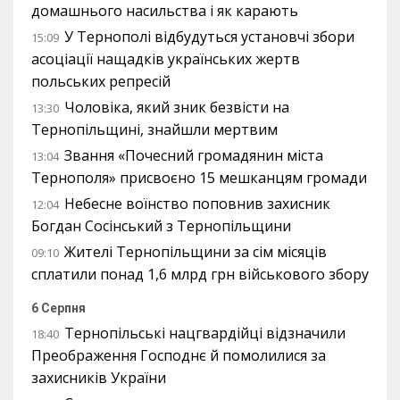
домашнього насильства і як карають
У Тернополі відбудуться установчі збори
15:09
асоціації нащадків українських жертв
польських репресій
Чоловіка, який зник безвісти на
13:30
Тернопільщині, знайшли мертвим
Звання «Почесний громадянин міста
13:04
Тернополя» присвоєно 15 мешканцям громади
Небесне воїнство поповнив захисник
12:04
Богдан Сосінський з Тернопільщини
Жителі Тернопільщини за сім місяців
09:10
сплатили понад 1,6 млрд грн військового збору
6 Серпня
Тернопільські нацгвардійці відзначили
18:40
Преображення Господнє й помолилися за
захисників України