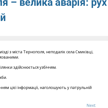
ля – велика аварія: рух
ий
їзді з міста Тернополя, неподалік села Смиківці,
вмованими.
ілянки здійснюється узбіччям.
жби.
нням цієї інформації, наголошують у патрульній
Next: