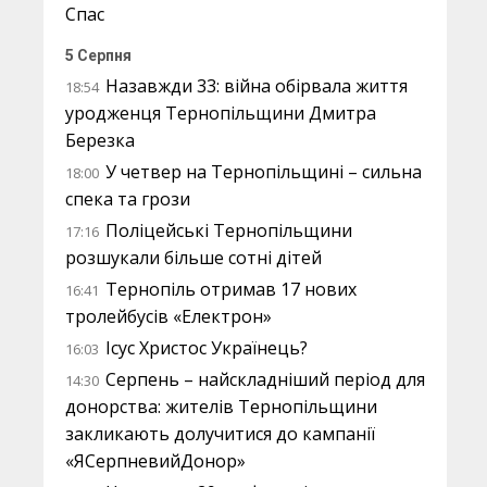
Спас
5 Серпня
Назавжди 33: війна обірвала життя
18:54
уродженця Тернопільщини Дмитра
Березка
У четвер на Тернопільщині – сильна
18:00
спека та грози
Поліцейські Тернопільщини
17:16
розшукали більше сотні дітей
Тернопіль отримав 17 нових
16:41
тролейбусів «Електрон»
Ісус Христос Українець?
16:03
Серпень – найскладніший період для
14:30
донорства: жителів Тернопільщини
закликають долучитися до кампанії
«ЯСерпневийДонор»