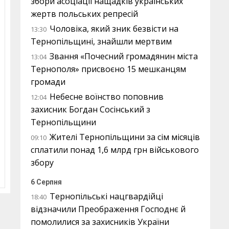
збори асоціації нащадків українських
жертв польських репресій
Чоловіка, який зник безвісти на
13:30
Тернопільщині, знайшли мертвим
Звання «Почесний громадянин міста
13:04
Тернополя» присвоєно 15 мешканцям
громади
Небесне воїнство поповнив
12:04
захисник Богдан Сосінський з
Тернопільщини
Жителі Тернопільщини за сім місяців
09:10
сплатили понад 1,6 млрд грн військового
збору
6 Серпня
Тернопільські нацгвардійці
18:40
відзначили Преображення Господнє й
помолилися за захисників України