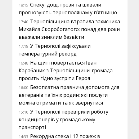
Спеку, дощ, грози та шквали
18:15
прогнозують тернополянам у п’ятницю
Тернопільщина втратила захисника
17:40
Михайла Скоробогатого: понад два роки
вважали зниклим безвісти
У Тернополі зафіксували
17:18
температурний рекорд
На щиті повертається Іван
16:48
Карабаник з Тернопільщини: громада
просить гідно зустріти Героя
Безоплатна правнича допомога для
16:00
ветеранів та їхніх родин: які послуги
можна отримати та як звернутися
У Тернополі перевірили роботу
15:10
кондиціонерів у громадському
транспорті
Рекордна спека і 12 пожеж в
14:33