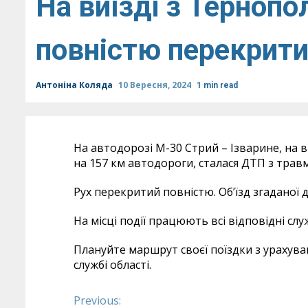
На виїзді з Тернопо
повністю перекрит
Антоніна Коляда
10 Вересня, 2024
1 min read
На автодорозі М-30 Стрий – Ізварине, на ви
на 157 км автодороги, сталася ДТП з тра
Рух перекритий повністю. Обʼїзд згаданої д
На місці події працюють всі відповідні слу
Плануйте маршрут своєї поїздки з урахува
службі області.
Previous:
Continue