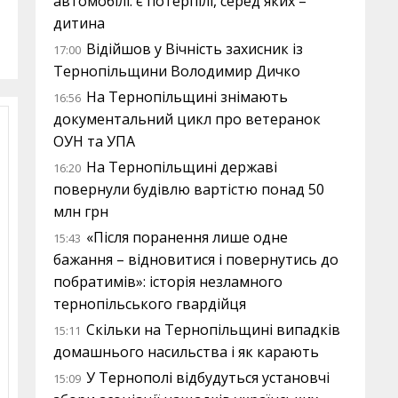
автомобілі: є потерпілі, серед яких –
дитина
Відійшов у Вічність захисник із
17:00
Тернопільщини Володимир Дичко
На Тернопільщині знімають
16:56
документальний цикл про ветеранок
ОУН та УПА
На Тернопільщині державі
16:20
повернули будівлю вартістю понад 50
млн грн
«Після поранення лише одне
15:43
бажання – відновитися і повернутись до
побратимів»: історія незламного
тернопільського гвардійця
Скільки на Тернопільщині випадків
15:11
домашнього насильства і як карають
У Тернополі відбудуться установчі
15:09