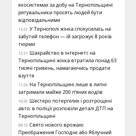
екосистемах за добу на Тернопільщині:
рятувальники просять людей бути
відповідальними
У Тернополі жінка спокусилась на
13:25
забутий телефон — їй загрожує 8 років
тюрми
Шахрайство в інтернеті: на
12:31
Тернопільщині жінка втратила понад 63
тисячі гривень, намагаючись продати
взуття
На Тернопільщині лише в липні
11:26
затримали майже 200 п’яних водіїв
Шестеро потерпілих і розтрощені
10:35
авто: в поліції розповіли деталі ДТП на
Тернопільщині
Свято нового врожаю:
09:13
Преображення Господнє або Яблучний