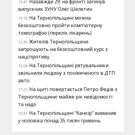
Назавжди 29: на фронті загинув
13:47
випускник ЗУНУ Олег Шелетин
На Тернопільщині можна
13:18
безкоштовно пройти комп’ютерну
томографію (перелік лікарень)
Жителів Тернопільщини
12:30
запрошують на безкоштовний курс з
нацспротиву
На Тернопільщині рятувальники
12:04
звільнили людину з понівеченого в ДТП
авто
На щиті повертається Петро Федів з
11:23
Тернопільщини: майже рік невідомості
та надії
На Тернопільщині “банкір” виманив
10:31
у чоловіка понад 35 тисяч гривень