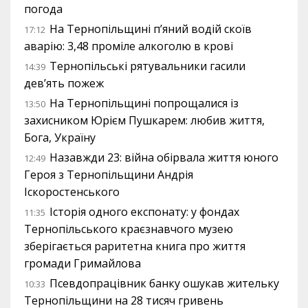
погода
На Тернопільщині п’яний водій скоїв
17:12
аварію: 3,48 проміле алкоголю в крові
Тернопільські рятувальники гасили
14:39
дев’ять пожеж
На Тернопільщині попрощалися із
13:50
захисником Юрієм Пушкарем: любив життя,
Бога, Україну
Назавжди 23: війна обірвала життя юного
12:49
Героя з Тернопільщини Андрія
Іскоростенського
Історія одного експонату: у фондах
11:35
Тернопільського краєзнавчого музею
зберігається раритетна книга про життя
громади Гримайлова
Псевдопрацівник банку ошукав жительку
10:33
Тернопільщини на 28 тисяч гривень