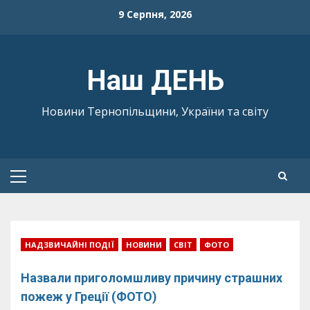
Skip
9 Серпня, 2026
to
content
Наш ДЕНЬ
Новини Тернопільщини, України та світу
Primary
Menu
НАДЗВИЧАЙНІ ПОДІЇ
НОВИНИ
СВІТ
ФОТО
Назвали приголомшливу причину страшних
пожеж у Греції (ФОТО)