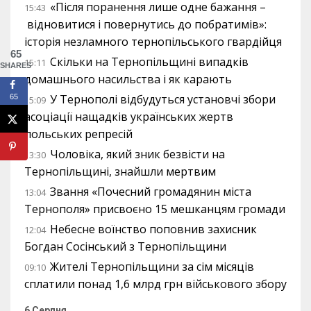
«Після поранення лише одне бажання –
15:43
відновитися і повернутись до побратимів»:
історія незламного тернопільського гвардійця
65
Скільки на Тернопільщині випадків
15:11
SHARES
домашнього насильства і як карають
У Тернополі відбудуться установчі збори
65
15:09
асоціації нащадків українських жертв
польських репресій
Чоловіка, який зник безвісти на
13:30
Тернопільщині, знайшли мертвим
Звання «Почесний громадянин міста
13:04
Тернополя» присвоєно 15 мешканцям громади
Небесне воїнство поповнив захисник
12:04
Богдан Сосінський з Тернопільщини
Жителі Тернопільщини за сім місяців
09:10
сплатили понад 1,6 млрд грн військового збору
6 Серпня