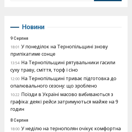
Новини
9 Серпня
У понеділок на Тернопільщині знову
18:01
припікатиме сонце
На Тернопільщині рятувальники гасили
13:54
суху траву, сміття, торф і сіно
На Тернопільщині триває підготовка до
12:00
опалювального сезону: що зроблено
Поїзди в Україні масово вибиваються з
10:22
графіка: деякі рейси затримуються майже на 9
годин
8 Серпня
У неділю на тернополян очікує комфортна
18:00