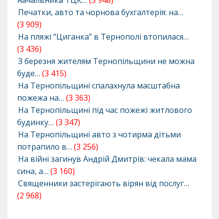
начальника ТЦК…
(3 948)
Печатки, авто та чорнова бухгалтерія: на…
(3 909)
На пляжі “Циганка” в Тернополі втопилася…
(3 436)
З березня жителям Тернопільщини не можна
буде…
(3 415)
На Тернопільщині спалахнула масштабна
пожежа на…
(3 363)
На Тернопільщині під час пожежі житлового
будинку…
(3 347)
На Тернопільщині авто з чотирма дітьми
потрапило в…
(3 256)
На війні загинув Андрій Дмитрів: чекала мама
сина, а…
(3 160)
Священники застерігають вірян від послуг…
(2 968)