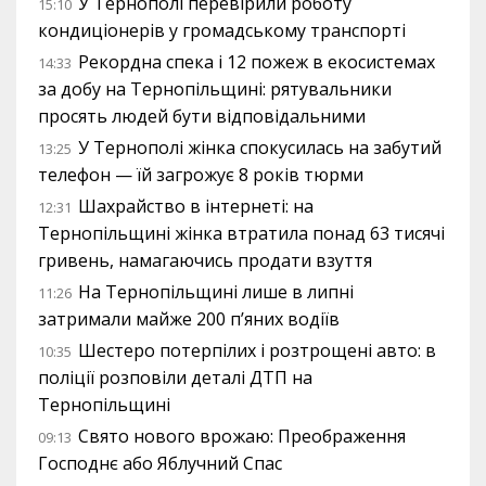
У Тернополі перевірили роботу
15:10
кондиціонерів у громадському транспорті
Рекордна спека і 12 пожеж в екосистемах
14:33
за добу на Тернопільщині: рятувальники
просять людей бути відповідальними
У Тернополі жінка спокусилась на забутий
13:25
телефон — їй загрожує 8 років тюрми
Шахрайство в інтернеті: на
12:31
Тернопільщині жінка втратила понад 63 тисячі
гривень, намагаючись продати взуття
На Тернопільщині лише в липні
11:26
затримали майже 200 п’яних водіїв
Шестеро потерпілих і розтрощені авто: в
10:35
поліції розповіли деталі ДТП на
Тернопільщині
Свято нового врожаю: Преображення
09:13
Господнє або Яблучний Спас