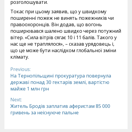
розголошувати.
Токас при цьому заявив, що у швидкому
поширенні пожеж не винять пожежників чи
правоохоронців. Він додав, що вогонь
поширювався шалено швидко через потужний
вітер. «Сила вітрів сягає 10 і 11 балів. Такого у
нас ще не траплялося», – сказав урядовець і,
що це може бути наслідком глобальної зміни
клімату.
Previous:
Continue
На Тернопільщині прокуратура повернула
державі понад 30 гектарів землі, вартістю
Reading
майже 1 млн грн
Next:
Житель Бродів заплатив аферистам 85 000
гривень за неіснуюче пальне