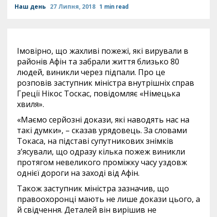
Наш день
27 Липня, 2018
1 min read
Імовірно, що жахливі пожежі, які вирували в
районів Афін та забрали життя близько 80
людей, виникли через підпали. Про це
розповів заступник міністра внутрішніх справ
Греції Нікос Тоскас, повідомляє «Німецька
хвиля».
«Маємо серйозні докази, які наводять нас на
такі думки», – сказав урядовець. За словами
Токаса, на підставі супутникових знімків
з’ясували, що одразу кілька пожеж виникли
протягом невеликого проміжку часу уздовж
однієї дороги на заході від Афін.
Також заступник міністра зазначив, що
правоохоронці мають не лише докази цього, а
й свідчення. Деталей він вирішив не