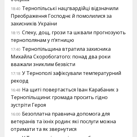
Тернопільські нацгвардійці відзначили
18:40
Преображення Господнє й помолилися за
захисників України
Спеку, дощ, грози та шквали прогнозують
18:15
тернополянам у п’ятницю
Тернопільщина втратила захисника
17:40
Михайла Скоробогатого: понад два роки
вважали зниклим безвісти
У Тернополі зафіксували температурний
17:18
рекорд
На щиті повертається Іван Карабаник з
16:48
Тернопільщини: громада просить гідно
зустріти Героя
Безоплатна правнича допомога для
16:00
ветеранів та їхніх родин: які послуги можна
отримати та як звернутися