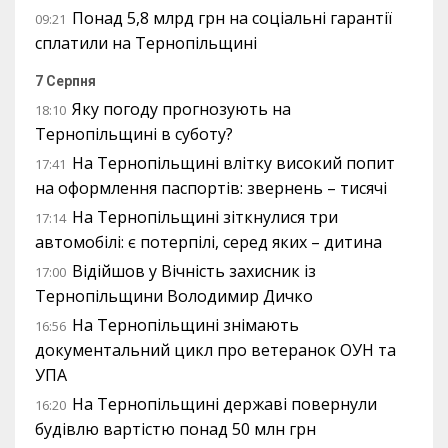
Понад 5,8 млрд грн на соціальні гарантії
09:21
сплатили на Тернопільщині
7 Серпня
Яку погоду прогнозують на
18:10
Тернопільщині в суботу?
На Тернопільщині влітку високий попит
17:41
на оформлення паспортів: звернень – тисячі
На Тернопільщині зіткнулися три
17:14
автомобілі: є потерпілі, серед яких – дитина
Відійшов у Вічність захисник із
17:00
Тернопільщини Володимир Дичко
На Тернопільщині знімають
16:56
документальний цикл про ветеранок ОУН та
УПА
На Тернопільщині державі повернули
16:20
будівлю вартістю понад 50 млн грн