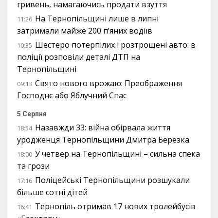
гривень, намагаючись продати взуття
На Тернопільщині лише в липні
11:26
затримали майже 200 п’яних водіїв
Шестеро потерпілих і розтрощені авто: в
10:35
поліції розповіли деталі ДТП на
Тернопільщині
Свято нового врожаю: Преображення
09:13
Господнє або Яблучний Спас
5 Серпня
Назавжди 33: війна обірвала життя
18:54
уродженця Тернопільщини Дмитра Березка
У четвер на Тернопільщині – сильна спека
18:00
та грози
Поліцейські Тернопільщини розшукали
17:16
більше сотні дітей
Тернопіль отримав 17 нових тролейбусів
16:41