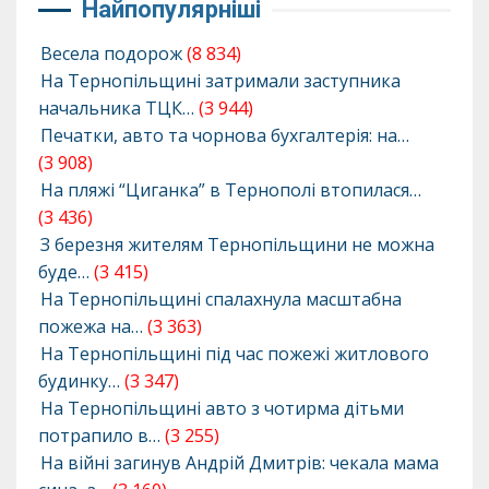
Найпопулярніші
Весела подорож
(8 834)
На Тернопільщині затримали заступника
начальника ТЦК…
(3 944)
Печатки, авто та чорнова бухгалтерія: на…
(3 908)
На пляжі “Циганка” в Тернополі втопилася…
(3 436)
З березня жителям Тернопільщини не можна
буде…
(3 415)
На Тернопільщині спалахнула масштабна
пожежа на…
(3 363)
На Тернопільщині під час пожежі житлового
будинку…
(3 347)
На Тернопільщині авто з чотирма дітьми
потрапило в…
(3 255)
На війні загинув Андрій Дмитрів: чекала мама