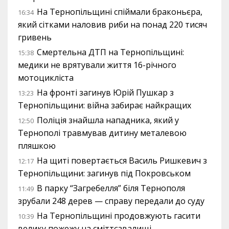
На Тернопільщині спіймали браконьєра,
16:34
який сітками наловив риби на понад 220 тисяч
гривень
Смертельна ДТП на Тернопільщині:
15:38
медики не врятували життя 16-річного
мотоцикліста
На фронті загинув Юрій Пушкар з
13:23
Тернопільщини: війна забирає найкращих
Поліція знайшла нападника, який у
12:50
Тернополі травмував дитину металевою
пляшкою
На щиті повертається Василь Ришкевич з
12:17
Тернопільщини: загинув під Покровськом
В парку “Загребелля” біля Тернополя
11:49
зрубали 248 дерев — справу передали до суду
На Тернопільщині продовжують гасити
10:39
велику пожежу на сміттєзвалищі