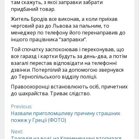
там скажуть, з якої заправки забрати
придбаний товар.
Житель Бродів все виконав, а коли приїхав
черговий раз до Львова за пальним, то
менеджер по телефону його перенаправив до
іншого працівника “заправки”.
Той спочатку заспокоював і переконував, що
все гаразд і картки будуть за день-два, а потім
взагалі перестав відповідати на телефонні
дзвінки. Потерпілий за допомогою звернувся
до Тернопільського відділу поліції.
Правоохоронці встановлюють осіб, причетних
до шахрайства. Триває слідство.
Previous:
Continue
Назвали приголомшливу причину страшних
пожеж у Греції (ФОТО)
Reading
Next:
Трагедія на воді: на Кременеччині втопилася