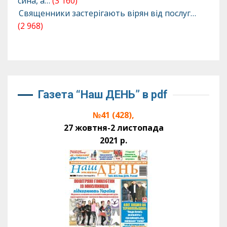
сина, а…
(3 160)
Священники застерігають вірян від послуг…
(2 968)
Газета “Наш ДЕНЬ” в pdf
№41 (428),
27 жовтня-2 листопада
2021 р.