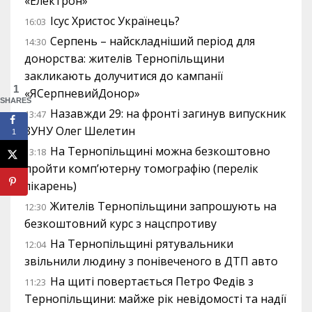
«Електрон»
Ісус Христос Українець?
16:03
Серпень – найскладніший період для
14:30
донорства: жителів Тернопільщини
закликають долучитися до кампанії
1
«ЯСерпневийДонор»
SHARES
Назавжди 29: на фронті загинув випускник
13:47
ЗУНУ Олег Шелетин
1
На Тернопільщині можна безкоштовно
13:18
пройти комп’ютерну томографію (перелік
лікарень)
Жителів Тернопільщини запрошують на
12:30
безкоштовний курс з нацспротиву
На Тернопільщині рятувальники
12:04
звільнили людину з понівеченого в ДТП авто
На щиті повертається Петро Федів з
11:23
Тернопільщини: майже рік невідомості та надії