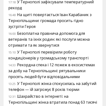
У Тернополі зафіксували температурний
17:18
рекорд
На щиті повертається Іван Карабаник з
16:48
Тернопільщини: громада просить гідно
зустріти Героя
Безоплатна правнича допомога для
16:00
ветеранів та їхніх родин: які послуги можна
отримати та як звернутися
У Тернополі перевірили роботу
15:10
кондиціонерів у громадському транспорті
Рекордна спека і 12 пожеж в екосистемах
14:33
за добу на Тернопільщині: рятувальники
просять людей бути відповідальними
У Тернополі жінка спокусилась на забутий
13:25
телефон — їй загрожує 8 років тюрми
Шахрайство в інтернеті: на
12:31
Тернопільщині жінка втратила понад 63 тисячі