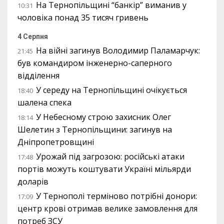
На Тернопільщині “банкір” виманив у
10:31
чоловіка понад 35 тисяч гривень
4 Серпня
На війні загинув Володимир Паламарчук:
21:45
був командиром інженерно-саперного
відділення
У середу на Тернопільщині очікується
18:40
шалена спека
У Небесному строю захисник Олег
18:14
Шелетин з Тернопільщини: загинув на
Дніпропетровщині
Урожай під загрозою: російські атаки
17:48
портів можуть коштувати Україні мільярди
доларів
У Тернополі терміново потрібні донори:
17:09
центр крові отримав велике замовлення для
потреб ЗСУ