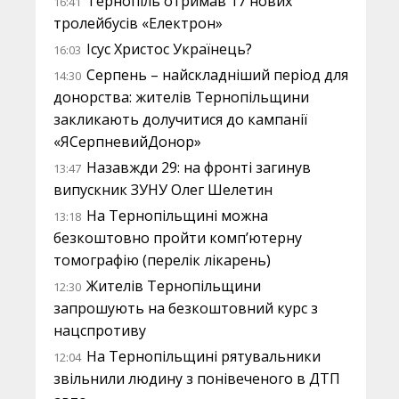
Тернопіль отримав 17 нових
16:41
тролейбусів «Електрон»
Ісус Христос Українець?
16:03
Серпень – найскладніший період для
14:30
донорства: жителів Тернопільщини
закликають долучитися до кампанії
«ЯСерпневийДонор»
Назавжди 29: на фронті загинув
13:47
випускник ЗУНУ Олег Шелетин
На Тернопільщині можна
13:18
безкоштовно пройти комп’ютерну
томографію (перелік лікарень)
Жителів Тернопільщини
12:30
запрошують на безкоштовний курс з
нацспротиву
На Тернопільщині рятувальники
12:04
звільнили людину з понівеченого в ДТП