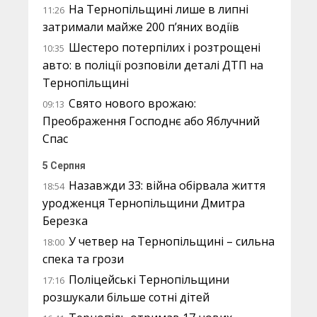
На Тернопільщині лише в липні
11:26
затримали майже 200 п’яних водіїв
Шестеро потерпілих і розтрощені
10:35
авто: в поліції розповіли деталі ДТП на
Тернопільщині
Свято нового врожаю:
09:13
Преображення Господнє або Яблучний
Спас
5 Серпня
Назавжди 33: війна обірвала життя
18:54
уродженця Тернопільщини Дмитра
Березка
У четвер на Тернопільщині – сильна
18:00
спека та грози
Поліцейські Тернопільщини
17:16
розшукали більше сотні дітей