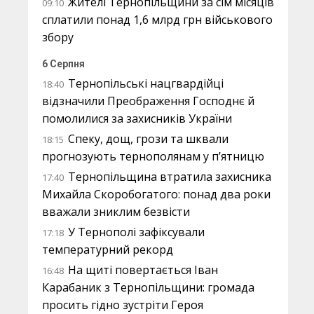
Жителі Тернопільщини за сім місяців
09:10
сплатили понад 1,6 млрд грн військового
збору
6 Серпня
Тернопільські нацгвардійці
18:40
відзначили Преображення Господнє й
помолилися за захисників України
Спеку, дощ, грози та шквали
18:15
прогнозують тернополянам у п’ятницю
Тернопільщина втратила захисника
17:40
Михайла Скоробогатого: понад два роки
вважали зниклим безвісти
У Тернополі зафіксували
17:18
температурний рекорд
На щиті повертається Іван
16:48
Карабаник з Тернопільщини: громада
просить гідно зустріти Героя