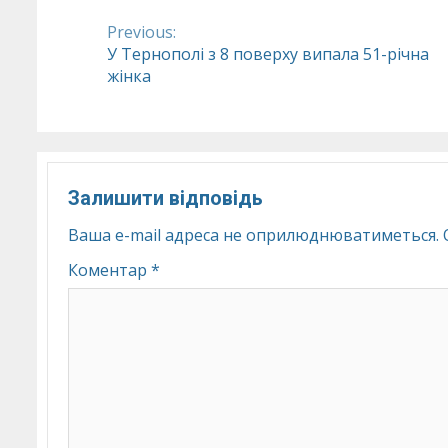
Previous:
Continue
У Тернополі з 8 поверху випала 51-річна
жінка
Reading
Залишити відповідь
Ваша e-mail адреса не оприлюднюватиметься.
Коментар
*