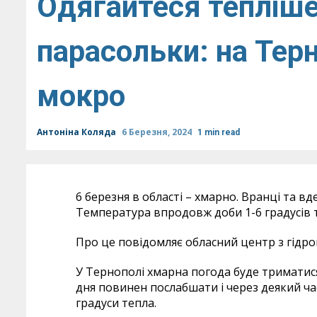
Одягайтеся тепліше 
парасольки: на Терн
мокро
Антоніна Коляда
6 Березня, 2024
1 min read
6 березня в області – хмарно. Вранці та вде
Температура впродовж доби 1-6 градусів 
Про це повідомляє обласний центр з гідро
У Тернополі хмарна погода буде триматис
дня повинен послабшати і через деякий ча
градуси тепла.