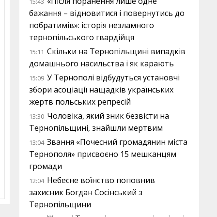
«Після поранення лише одне
15:43
бажання – відновитися і повернутись до
побратимів»: історія незламного
тернопільського гвардійця
Скільки на Тернопільщині випадків
15:11
домашнього насильства і як карають
У Тернополі відбудуться установчі
15:09
збори асоціації нащадків українських
жертв польських репресій
Чоловіка, який зник безвісти на
13:30
Тернопільщині, знайшли мертвим
Звання «Почесний громадянин міста
13:04
Тернополя» присвоєно 15 мешканцям
громади
Небесне воїнство поповнив
12:04
захисник Богдан Сосінський з
Тернопільщини