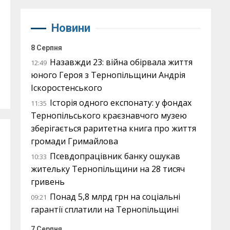
Новини
8 Серпня
Назавжди 23: війна обірвала життя
12:49
юного Героя з Тернопільщини Андрія
Іскоростенського
Історія одного експонату: у фондах
11:35
Тернопільського краєзнавчого музею
зберігається раритетна книга про життя
громади Гримайлова
Псевдопрацівник банку ошукав
10:33
жительку Тернопільщини на 28 тисяч
гривень
Понад 5,8 млрд грн на соціальні
09:21
гарантії сплатили на Тернопільщині
7 Серпня