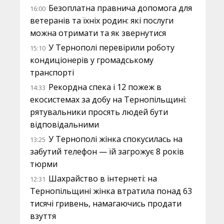
Безоплатна правнича допомога для
16:00
ветеранів та їхніх родин: які послуги
можна отримати та як звернутися
У Тернополі перевірили роботу
15:10
кондиціонерів у громадському
транспорті
Рекордна спека і 12 пожеж в
14:33
екосистемах за добу на Тернопільщині:
рятувальники просять людей бути
відповідальними
У Тернополі жінка спокусилась на
13:25
забутий телефон — їй загрожує 8 років
тюрми
Шахрайство в інтернеті: на
12:31
Тернопільщині жінка втратила понад 63
тисячі гривень, намагаючись продати
взуття