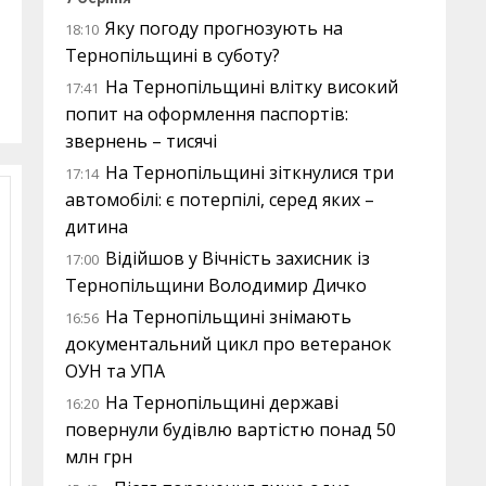
Яку погоду прогнозують на
18:10
Тернопільщині в суботу?
На Тернопільщині влітку високий
17:41
попит на оформлення паспортів:
звернень – тисячі
На Тернопільщині зіткнулися три
17:14
автомобілі: є потерпілі, серед яких –
дитина
Відійшов у Вічність захисник із
17:00
Тернопільщини Володимир Дичко
На Тернопільщині знімають
16:56
документальний цикл про ветеранок
ОУН та УПА
На Тернопільщині державі
16:20
повернули будівлю вартістю понад 50
млн грн