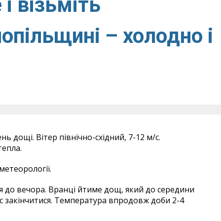
і візьміть
опільщині – холодно і
нь дощі. Вітер північно-східний, 7-12 м/с.
тепла.
метеорології.
я до вечора. Вранці йтиме дощ, який до середини
с закінчитися. Температура впродовж доби 2-4