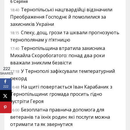
6 Серпня
Тернопільські нацгвардійці відзначили
18:40
Преображення Господнє й помолилися за
захисників України
Спеку, дощ, грози та шквали прогнозують
18:15
тернополянам у п’ятницю
Тернопільщина втратила захисника
17:40
Михайла Скоробогатого: понад два роки
вважали зниклим безвісти
222
У Тернополі зафіксували температурний
17:18
SHARES
рекорд
На щиті повертається Іван Карабаник з
16:48
222
Тернопільщини: громада просить гідно
зустріти Героя
Безоплатна правнича допомога для
16:00
ветеранів та їхніх родин: які послуги можна
отримати та як звернутися