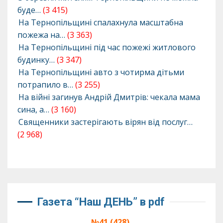
буде…
(3 415)
На Тернопільщині спалахнула масштабна
пожежа на…
(3 363)
На Тернопільщині під час пожежі житлового
будинку…
(3 347)
На Тернопільщині авто з чотирма дітьми
потрапило в…
(3 255)
На війні загинув Андрій Дмитрів: чекала мама
сина, а…
(3 160)
Священники застерігають вірян від послуг…
(2 968)
Газета “Наш ДЕНЬ” в pdf
№41 (428),