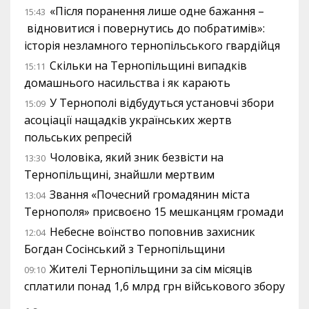
«Після поранення лише одне бажання –
15:43
відновитися і повернутись до побратимів»:
історія незламного тернопільського гвардійця
Скільки на Тернопільщині випадків
15:11
домашнього насильства і як карають
У Тернополі відбудуться установчі збори
15:09
асоціації нащадків українських жертв
польських репресій
Чоловіка, який зник безвісти на
13:30
Тернопільщині, знайшли мертвим
Звання «Почесний громадянин міста
13:04
Тернополя» присвоєно 15 мешканцям громади
Небесне воїнство поповнив захисник
12:04
Богдан Сосінський з Тернопільщини
Жителі Тернопільщини за сім місяців
09:10
сплатили понад 1,6 млрд грн військового збору