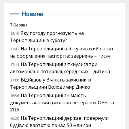
Новини
7 Серпня
Яку погоду прогнозують на
18:10
Тернопільщині в суботу?
На Тернопільщині влітку високий попит
17:41
на оформлення паспортів: звернень – тисячі
На Тернопільщині зіткнулися три
17:14
автомобілі: є потерпілі, серед яких – дитина
Відійшов у Вічність захисник із
17:00
Тернопільщини Володимир Дичко
На Тернопільщині знімають
16:56
документальний цикл про ветеранок ОУН та
УПА
На Тернопільщині державі повернули
16:20
будівлю вартістю понад 50 млн грн