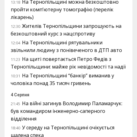
На Тернопільщині можна безкоштовно
13:18
пройти комп’ютерну томографію (перелік
лікарень)
Жителів Тернопільщини запрошують на
12:30
безкоштовний курс з нацспротиву
На Тернопільщині рятувальники
12:04
звільнили людину з понівеченого в ДТП авто
На щиті повертається Петро Федів з
11:23
Тернопільщини: майже рік невідомості та надії
На Тернопільщині “банкір” виманив у
10:31
чоловіка понад 35 тисяч гривень
4 Серпня
На війні загинув Володимир Паламарчук:
21:45
був командиром інженерно-саперного
відділення
У середу на Тернопільщині очікується
18:40
шалена спека