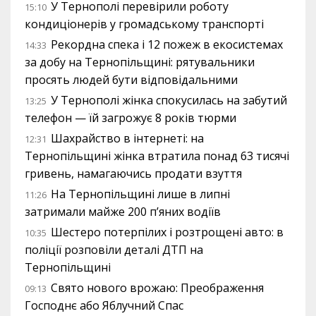
У Тернополі перевірили роботу
15:10
кондиціонерів у громадському транспорті
Рекордна спека і 12 пожеж в екосистемах
14:33
за добу на Тернопільщині: рятувальники
просять людей бути відповідальними
У Тернополі жінка спокусилась на забутий
13:25
телефон — їй загрожує 8 років тюрми
Шахрайство в інтернеті: на
12:31
Тернопільщині жінка втратила понад 63 тисячі
гривень, намагаючись продати взуття
На Тернопільщині лише в липні
11:26
затримали майже 200 п’яних водіїв
Шестеро потерпілих і розтрощені авто: в
10:35
поліції розповіли деталі ДТП на
Тернопільщині
Свято нового врожаю: Преображення
09:13
Господнє або Яблучний Спас