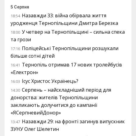
5 Серпня
Назавжди 33: війна обірвала життя
18:54
уродженця Тернопільщини Дмитра Березка
У четвер на Тернопільщині – сильна спека
18:00
та грози
Поліцейські Тернопільщини розшукали
17:16
більше сотні дітей
Тернопіль отримав 17 нових тролейбусів
16:41
«Електрон»
Ісус Христос Українець?
16:03
Серпень – найскладніший період для
14:30
донорства: жителів Тернопільщини
закликають долучитися до кампанії
«ЯСерпневийДонор»
Назавжди 29: на фронті загинув випускник
13:47
ЗУНУ Олег Шелетин