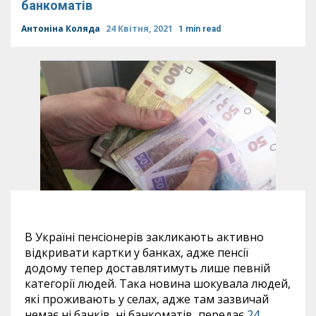
банкоматів
Антоніна Коляда
24 Квітня, 2021
1 min read
В Україні пенсіонерів закликають активно
відкривати картки у банках, адже пенсії
додому тепер доставлятимуть лише певній
категорії людей. Така новина шокувала людей,
які проживають у селах, адже там зазвичай
немає ні банків, ні банкоматів, передає
24