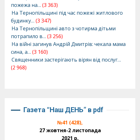
пожежа на…
(3 363)
На Тернопільщині під час пожежі житлового
будинку…
(3 347)
На Тернопільщині авто з чотирма дітьми
потрапило в…
(3 256)
На війні загинув Андрій Дмитрів: чекала мама
сина, а…
(3 160)
Священники застерігають вірян від послуг…
(2 968)
Газета “Наш ДЕНЬ” в pdf
№41 (428),
27 жовтня-2 листопада
2021 р.