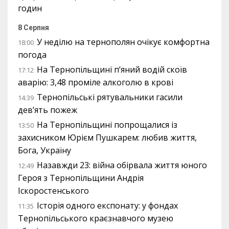
годин
8 Серпня
У неділю на тернополян очікує комфортна
18:00
погода
На Тернопільщині п’яний водій скоїв
17:12
аварію: 3,48 проміле алкоголю в крові
Тернопільські рятувальники гасили
14:39
дев’ять пожеж
На Тернопільщині попрощалися із
13:50
захисником Юрієм Пушкарем: любив життя,
Бога, Україну
Назавжди 23: війна обірвала життя юного
12:49
Героя з Тернопільщини Андрія
Іскоростенського
Історія одного експонату: у фондах
11:35
Тернопільського краєзнавчого музею