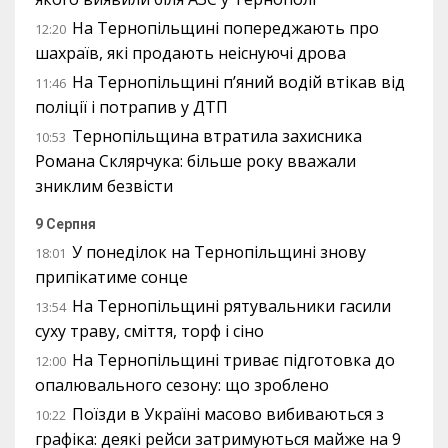
На Тернопільщині попереджають про
12:20
шахраїв, які продають неіснуючі дрова
На Тернопільщині п’яний водій втікав від
11:46
поліції і потрапив у ДТП
Тернопільщина втратила захисника
10:53
Романа Склярчука: більше року вважали
зниклим безвісти
9 Серпня
У понеділок на Тернопільщині знову
18:01
припікатиме сонце
На Тернопільщині рятувальники гасили
13:54
суху траву, сміття, торф і сіно
На Тернопільщині триває підготовка до
12:00
опалювального сезону: що зроблено
Поїзди в Україні масово вибиваються з
10:22
графіка: деякі рейси затримуються майже на 9