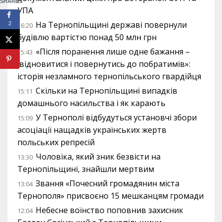
SHARES
УПА
На Тернопільщині державі повернули
2
16:20
будівлю вартістю понад 50 млн грн
«Після поранення лише одне бажання –
15:43
відновитися і повернутись до побратимів»:
історія незламного тернопільського гвардійця
Скільки на Тернопільщині випадків
15:11
домашнього насильства і як карають
У Тернополі відбудуться установчі збори
15:09
асоціації нащадків українських жертв
польських репресій
Чоловіка, який зник безвісти на
13:30
Тернопільщині, знайшли мертвим
Звання «Почесний громадянин міста
13:04
Тернополя» присвоєно 15 мешканцям громади
Небесне воїнство поповнив захисник
12:04