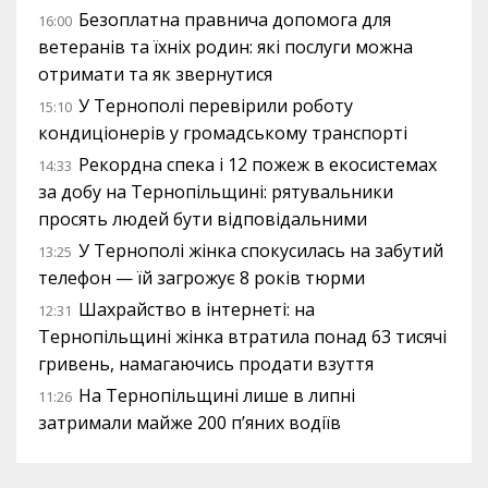
Безоплатна правнича допомога для
16:00
ветеранів та їхніх родин: які послуги можна
отримати та як звернутися
У Тернополі перевірили роботу
15:10
кондиціонерів у громадському транспорті
Рекордна спека і 12 пожеж в екосистемах
14:33
за добу на Тернопільщині: рятувальники
просять людей бути відповідальними
У Тернополі жінка спокусилась на забутий
13:25
телефон — їй загрожує 8 років тюрми
Шахрайство в інтернеті: на
12:31
Тернопільщині жінка втратила понад 63 тисячі
гривень, намагаючись продати взуття
На Тернопільщині лише в липні
11:26
затримали майже 200 п’яних водіїв