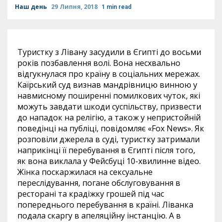
Наш день
29 Липня, 2018
1 min read
Туристку з Лівану засудили в Єгипті до восьми
років позбавлення волі. Вона несхвально
відгукнулася про країну в соціальних мережах.
Каїрський суд визнав мандрівницю винною у
навмисному поширенні помилкових чуток, які
можуть завдати шкоди суспільству, призвести
до нападок на релігію, а також у непристойній
поведінці на публіці, повідомляє «Fox News». Як
розповіли джерела в суді, туристку затримали
наприкінці її перебування в Єгипті після того,
як вона виклала у Фейсбуці 10-хвилинне відео.
Жінка поскаржилася на сексуальне
переслідування, погане обслуговування в
ресторані та крадіжку грошей під час
попереднього перебування в країні. Ліванка
подала скаргу в апеляційну інстанцію. А в