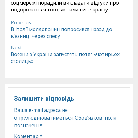
соцмережі порадили викладати відгуки про
подорож після того, як залишите країну
Previous:
Continue
В Італії молдованин попросився назад до
в’язниці через спеку
Reading
Next:
Восени з України запустять потяг «чотирьох
столиць»
Залишити відповідь
Ваша e-mail адреса не
оприлюднюватиметься.
Обов’язкові поля
позначені
*
Коментар
*