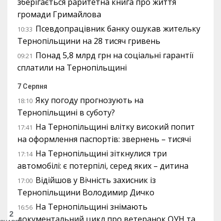
зберігається раритетна книга про життя
громади Гримайлова
Псевдопрацівник банку ошукав жительку
10:33
Тернопільщини на 28 тисяч гривень
Понад 5,8 млрд грн на соціальні гарантії
09:21
сплатили на Тернопільщині
7 Серпня
Яку погоду прогнозують на
18:10
Тернопільщині в суботу?
На Тернопільщині влітку високий попит
17:41
на оформлення паспортів: звернень – тисячі
На Тернопільщині зіткнулися три
17:14
автомобілі: є потерпілі, серед яких – дитина
Відійшов у Вічність захисник із
17:00
Тернопільщини Володимир Дичко
На Тернопільщині знімають
16:56
2
документальний цикл про ветеранок ОУН та