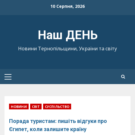
Skip
10 Серпня, 2026
to
content
Наш ДЕНЬ
Новини Тернопільщини, України та світу
Primary
Menu
НОВИНИ
СВІТ
СУСПІЛЬСТВО
Порада туристам: пишіть відгуки про
Єгипет, коли залишите країну