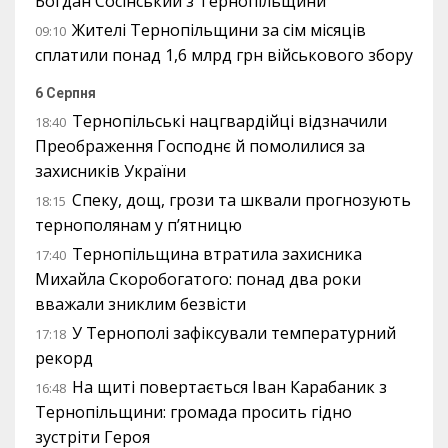
Богдан Сосінський з Тернопільщини
Жителі Тернопільщини за сім місяців
09:10
сплатили понад 1,6 млрд грн військового збору
6 Серпня
Тернопільські нацгвардійці відзначили
18:40
Преображення Господнє й помолилися за
захисників України
Спеку, дощ, грози та шквали прогнозують
18:15
тернополянам у п’ятницю
Тернопільщина втратила захисника
17:40
Михайла Скоробогатого: понад два роки
вважали зниклим безвісти
У Тернополі зафіксували температурний
17:18
рекорд
На щиті повертається Іван Карабаник з
16:48
Тернопільщини: громада просить гідно
зустріти Героя