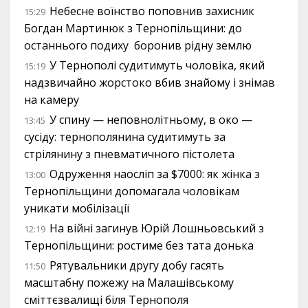
Небесне воїнство поповнив захисник
15:29
Богдан Мартинюк з Тернопільщини: до
останнього подиху боронив рідну землю
У Тернополі судитимуть чоловіка, який
15:19
надзвичайно жорстоко вбив знайому і знімав
на камеру
У спину — неповнолітньому, в око —
13:45
сусіду: тернополянина судитимуть за
стрілянину з пневматичного пістолета
Одруження наосліп за $7000: як жінка з
13:00
Тернопільщини допомагала чоловікам
уникати мобілізації
На війні загинув Юрій Лошньовський з
12:19
Тернопільщини: ростиме без тата донька
Рятувальники другу добу гасять
11:50
масштабну пожежу на Малашівському
сміттєзвалищі біля Тернополя