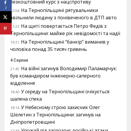
безкоштовний курс з нацспротиву
2
На Тернопільщині рятувальники
12:04
звільнили людину з понівеченого в ДТП авто
На щиті повертається Петро Федів з
11:23
Тернопільщини: майже рік невідомості та надії
На Тернопільщині “банкір” виманив у
10:31
чоловіка понад 35 тисяч гривень
4 Серпня
На війні загинув Володимир Паламарчук:
21:45
був командиром інженерно-саперного
відділення
У середу на Тернопільщині очікується
18:40
шалена спека
У Небесному строю захисник Олег
18:14
Шелетин з Тернопільщини: загинув на
Дніпропетровщині
Урожай під загрозою: російські атаки
17:48