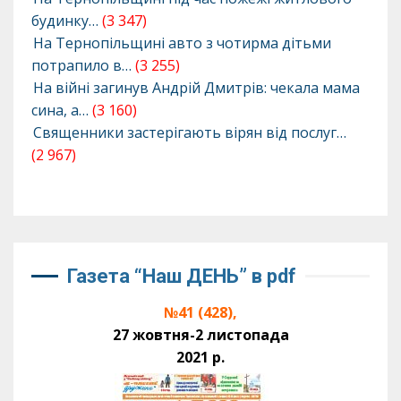
будинку…
(3 347)
На Тернопільщині авто з чотирма дітьми
потрапило в…
(3 255)
На війні загинув Андрій Дмитрів: чекала мама
сина, а…
(3 160)
Священники застерігають вірян від послуг…
(2 967)
Газета “Наш ДЕНЬ” в pdf
№41 (428),
27 жовтня-2 листопада
2021 р.