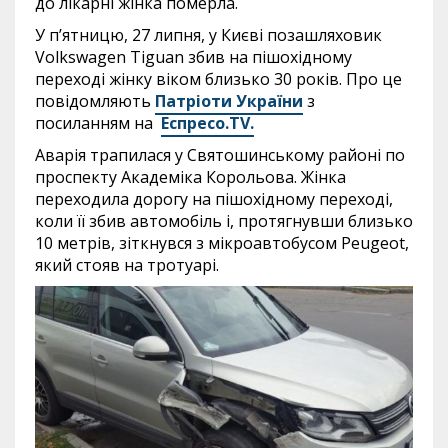
до лікарні жінка померла.
У п’ятницю, 27 липня, у Києві позашляховик
Volkswagen Tiguan збив на пішохідному
переході жінку віком близько 30 років. Про це
повідомляють
Патріоти України
з
посиланням на
Еспресо.ТV.
Аварія трапилася у Святошинському районі по
проспекту Академіка Корольова. Жінка
переходила дорогу на пішохідному переході,
коли її збив автомобіль і, протягнувши близько
10 метрів, зіткнувся з мікроавтобусом Peugeot,
який стояв на тротуарі.