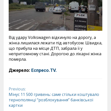
Від удару Volkswagen відкинуло на дорогу, а
жінка лишилася лежати під автобусом. Швидка,
що прибула на місце ДТП, забрала її у
непритомному стані. Дорогою до лікарні жінка
померла.
Джерело:
Еспресо.ТV.
Previous:
Continue
Мінус 11 500 гривень: саме стільки коштувало
тернополянці “розблокування” банківської
Reading
картки