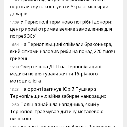
портів можуть коштувати Україні мільярди
доларів
У Тернополі терміново потрібні донори:
17:09
центр крові отримав велике замовлення для
потреб ЗСУ
На Тернопільщині спіймали браконьєра,
16:34
який сітками наловив риби на понад 220 тисяч
гривень
Смертельна ДТП на Тернопільщині:
15:38
медики не врятували життя 16-річного
мотоцикліста
На фронті загинув Юрій Пушкар з
13:23
Тернопільщини: війна забирає найкращих
Поліція знайшла нападника, який у
12:50
Тернополі травмував дитину металевою
пляшкою
На щиті повертається Василь Ришкевич з
12:17