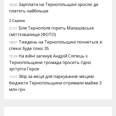
Зарплати на Тернопільщині зросли: де
10:20
платять найбільше
2 Серпня
Біля Тернополя горить Малашівське
21:57
сміттєзвалище (ФОТО)
Тиждень на Тернопільщині почнеться зі
18:01
спеки: буде плюс 35
На війні загинув Андрій Сліпець з
15:29
Тернопільщини: громада просить гідно
зустріти Героя
Збір за місця для паркування: місцеві
11:37
бюджети Тернопільщини отримали майже 3
млн грн