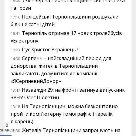
У четвер на Тернопільщині – сильна спека
18:00
та грози
Поліцейські Тернопільщини розшукали
17:16
більше сотні дітей
Тернопіль отримав 17 нових тролейбусів
16:41
«Електрон»
Ісус Христос Українець?
16:03
Серпень – найскладніший період для
14:30
донорства: жителів Тернопільщини
закликають долучитися до кампанії
«ЯСерпневийДонор»
Назавжди 29: на фронті загинув випускник
13:47
ЗУНУ Олег Шелетин
На Тернопільщині можна безкоштовно
13:18
пройти комп’ютерну томографію (перелік
лікарень)
2
Жителів Тернопільщини запрошують на
12:30
SHARES