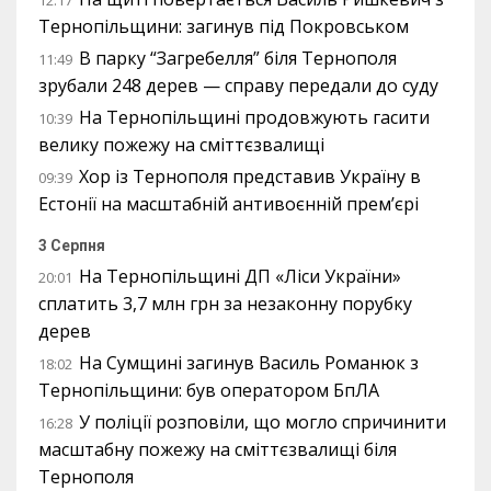
Тернопільщини: загинув під Покровськом
В парку “Загребелля” біля Тернополя
11:49
зрубали 248 дерев — справу передали до суду
На Тернопільщині продовжують гасити
10:39
велику пожежу на сміттєзвалищі
Хор із Тернополя представив Україну в
09:39
Естонії на масштабній антивоєнній прем’єрі
3 Серпня
На Тернопільщині ДП «Ліси України»
20:01
сплатить 3,7 млн грн за незаконну порубку
дерев
На Сумщині загинув Василь Романюк з
18:02
Тернопільщини: був оператором БпЛА
У поліції розповіли, що могло спричинити
16:28
масштабну пожежу на сміттєзвалищі біля
Тернополя