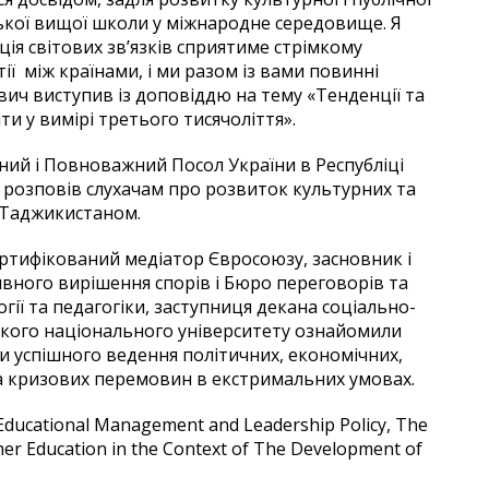
нської вищої школи у міжнародне середовище. Я
ція світових зв’язків сприятиме стрімкому
ії між країнами, і ми разом із вами повинні
вич виступив із доповіддю на тему «Тенденції та
ти у вимірі третього тисячоліття».
ний і Повноважний Посол України в Республіці
розповів слухачам про розвиток культурних та
 Таджикистаном.
ертифікований медіатор Євросоюзу, засновник і
ного вирішення спорів і Бюро переговорів та
ії та педагогіки, заступниця декана соціально-
ького національного університету ознайомили
и успішного ведення політичних, економічних,
та кризових перемовин в екстримальних умовах.
Educational Management and Leadership Policy, The
igher Education in the Context of The Development of