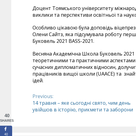
Доцент Тоямського університету міжнарод
виклики та перспективи освітньої та науко
Особливо цікавою була доповідь віцепрез
Олени Сайтз, яка підсумувала роботу пер
Буковель 2021 BASS-2021.
Весняна Академічна Школа Буковель 2021 
теоретичними та практичними аспектами ін
сучасних дипломатичних відносин, долучит
працівників вищої школи (UAACE) та знай
ідей.
Previous:
Continue
14 травня – яке сьогодні свято, чим день
увійшов в історію, прикмети та заборони
Reading
40
SHARES
40