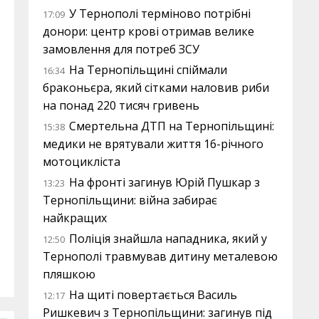
У Тернополі терміново потрібні
17:09
донори: центр крові отримав велике
замовлення для потреб ЗСУ
На Тернопільщині спіймали
16:34
браконьєра, який сітками наловив риби
на понад 220 тисяч гривень
Смертельна ДТП на Тернопільщині:
15:38
медики не врятували життя 16-річного
мотоцикліста
На фронті загинув Юрій Пушкар з
13:23
Тернопільщини: війна забирає
найкращих
Поліція знайшла нападника, який у
12:50
Тернополі травмував дитину металевою
пляшкою
На щиті повертається Василь
12:17
Ришкевич з Тернопільщини: загинув під