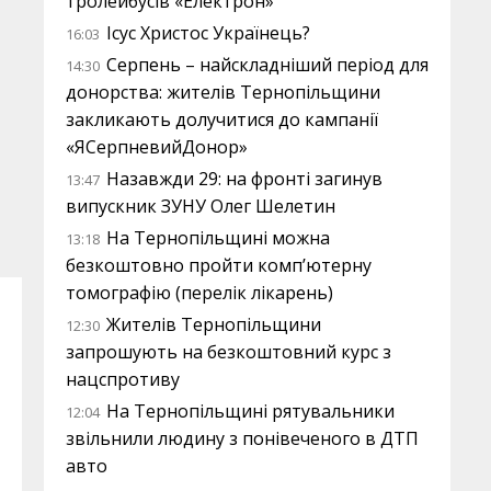
тролейбусів «Електрон»
Ісус Христос Українець?
16:03
Серпень – найскладніший період для
14:30
донорства: жителів Тернопільщини
закликають долучитися до кампанії
«ЯСерпневийДонор»
Назавжди 29: на фронті загинув
13:47
випускник ЗУНУ Олег Шелетин
На Тернопільщині можна
13:18
безкоштовно пройти комп’ютерну
томографію (перелік лікарень)
Жителів Тернопільщини
12:30
запрошують на безкоштовний курс з
нацспротиву
На Тернопільщині рятувальники
12:04
звільнили людину з понівеченого в ДТП
авто