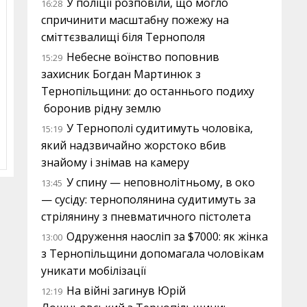
У поліції розповіли, що могло
16:28
спричинити масштабну пожежу на
сміттєзвалищі біля Тернополя
Небесне воїнство поповнив
15:29
захисник Богдан Мартинюк з
Тернопільщини: до останнього подиху
боронив рідну землю
У Тернополі судитимуть чоловіка,
15:19
який надзвичайно жорстоко вбив
знайому і знімав на камеру
У спину — неповнолітньому, в око
13:45
— сусіду: тернополянина судитимуть за
стрілянину з пневматичного пістолета
Одруження наосліп за $7000: як жінка
13:00
з Тернопільщини допомагала чоловікам
уникати мобілізації
На війні загинув Юрій
12:19