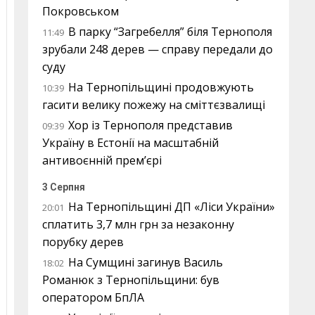
Покровськом
В парку “Загребелля” біля Тернополя
11:49
зрубали 248 дерев — справу передали до
суду
На Тернопільщині продовжують
10:39
гасити велику пожежу на сміттєзвалищі
Хор із Тернополя представив
09:39
Україну в Естонії на масштабній
антивоєнній прем’єрі
3 Серпня
На Тернопільщині ДП «Ліси України»
20:01
сплатить 3,7 млн грн за незаконну
порубку дерев
На Сумщині загинув Василь
18:02
Романюк з Тернопільщини: був
оператором БпЛА