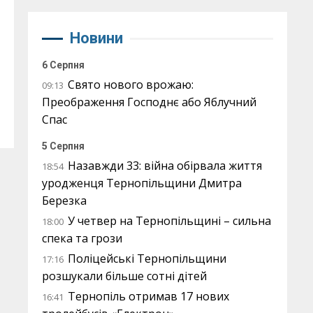
Новини
6 Серпня
Свято нового врожаю:
09:13
Преображення Господнє або Яблучний
Спас
5 Серпня
Назавжди 33: війна обірвала життя
18:54
уродженця Тернопільщини Дмитра
Березка
У четвер на Тернопільщині – сильна
18:00
спека та грози
Поліцейські Тернопільщини
17:16
розшукали більше сотні дітей
Тернопіль отримав 17 нових
16:41