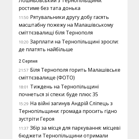
Лошньовський з Тернопільщини:
ростиме без тата донька
Рятувальники другу добу гасять
11:50
масштабну пожежу на Малашівському
сміттєзвалищі біля Тернополя
Зарплати на Тернопільщині зросли:
10:20
де платять найбільше
2 Серпня
Біля Тернополя горить Малашівське
21:57
сміттєзвалище (ФОТО)
Тиждень на Тернопільщині
18:01
почнеться зі спеки: буде плюс 35
На війні загинув Андрій Сліпець з
15:29
Тернопільщини: громада просить гідно
зустріти Героя
Збір за місця для паркування: місцеві
11:37
бюджети Тернопільщини отримали