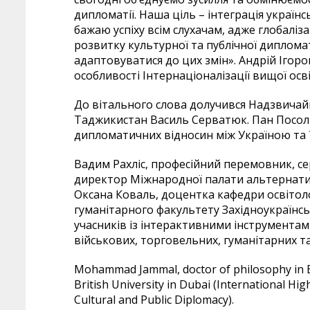
дипломатії. Наша ціль – інтеграція украї
бажаю успіху всім слухачам, адже глобаліза
розвитку культурної та публічної дипломат
адаптовуватися до цих змін». Андрій Ігоро
особливості Інтернаціоналізації вищої осві
До вітального слова долучився Надзвичай
Таджикистан Василь Серватюк. Пан Посол 
дипломатичних відносин між Україною та
Вадим Рахліс, професійний перемовник, с
директор Міжнародної палати альтернатив
Оксана Коваль, доцентка кафедри освітолог
гуманітарного факультету Західноукраїнс
учасників із інтерактивними інструментам
військових, торговельних, гуманітарних 
Mohammad Jammal, doctor of philosophy in 
British University in Dubai (International H
Cultural and Public Diplomacy).