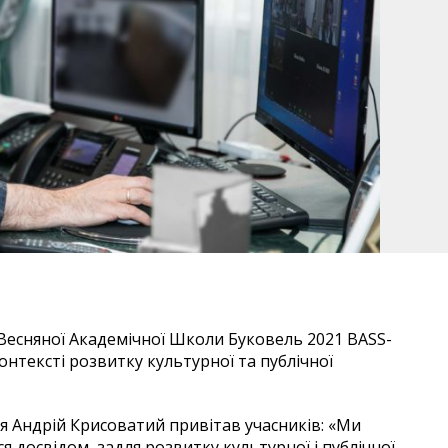
 Весняної Академічної Школи Буковель 2021 BASS-
контексті розвитку культурної та публічної
я Андрій Крисоватий привітав учасників: «Ми
я досвідом, задля розвитку культурної і публічної