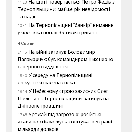
На щиті повертається Петро Федів з
11:23
Тернопільщини: майже рік невідомості
та надії
На Тернопільщині “банкір” виманив
10:31
у чоловіка понад 35 тисяч гривень
4 Серпня
На війні загинув Володимир
21:45
Паламарчук: був командиром інженерно-
саперного відділення
У середу на Тернопільщині
18:40
очікується шалена спека
У Небесному строю захисник Олег
18:14
Шелетин з Тернопільщини: загинув на
Дніпропетровщині
Урожай під загрозою: російські
17:48
атаки портів можуть коштувати Україні
мільярди доларів