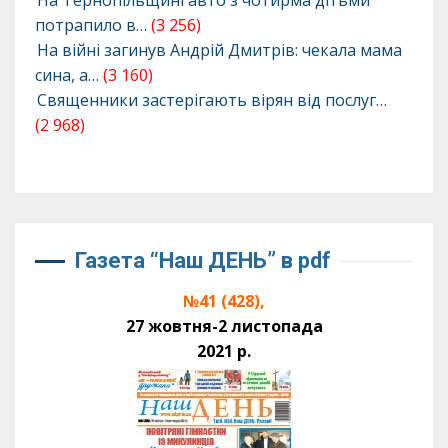
На Тернопільщині авто з чотирма дітьми
потрапило в…
(3 256)
На війні загинув Андрій Дмитрів: чекала мама
сина, а…
(3 160)
Священники застерігають вірян від послуг…
(2 968)
Газета “Наш ДЕНЬ” в pdf
№41 (428),
27 жовтня-2 листопада
2021 р.