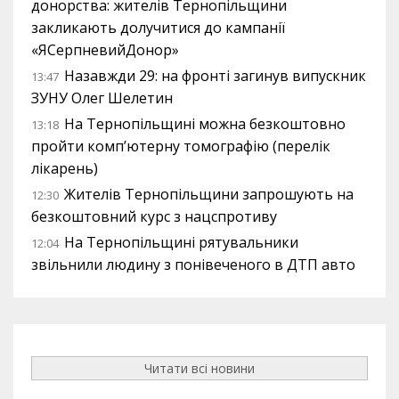
донорства: жителів Тернопільщини
закликають долучитися до кампанії
«ЯСерпневийДонор»
Назавжди 29: на фронті загинув випускник
13:47
ЗУНУ Олег Шелетин
На Тернопільщині можна безкоштовно
13:18
пройти комп’ютерну томографію (перелік
лікарень)
Жителів Тернопільщини запрошують на
12:30
безкоштовний курс з нацспротиву
На Тернопільщині рятувальники
12:04
звільнили людину з понівеченого в ДТП авто
Читати всі новини