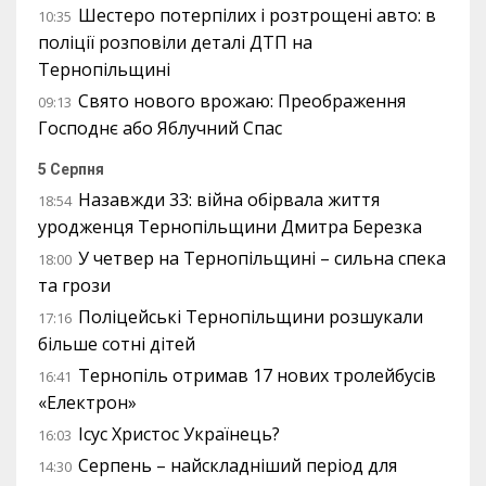
Шестеро потерпілих і розтрощені авто: в
10:35
поліції розповіли деталі ДТП на
Тернопільщині
Свято нового врожаю: Преображення
09:13
Господнє або Яблучний Спас
5 Серпня
Назавжди 33: війна обірвала життя
18:54
уродженця Тернопільщини Дмитра Березка
У четвер на Тернопільщині – сильна спека
18:00
та грози
Поліцейські Тернопільщини розшукали
17:16
більше сотні дітей
Тернопіль отримав 17 нових тролейбусів
16:41
«Електрон»
Ісус Христос Українець?
16:03
Серпень – найскладніший період для
14:30