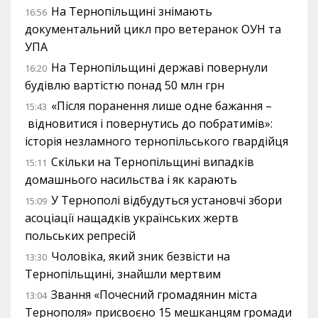
На Тернопільщині знімають
16:56
документальний цикл про ветеранок ОУН та
УПА
На Тернопільщині державі повернули
16:20
будівлю вартістю понад 50 млн грн
«Після поранення лише одне бажання –
15:43
відновитися і повернутись до побратимів»:
історія незламного тернопільського гвардійця
Скільки на Тернопільщині випадків
15:11
домашнього насильства і як карають
У Тернополі відбудуться установчі збори
15:09
асоціації нащадків українських жертв
польських репресій
Чоловіка, який зник безвісти на
13:30
Тернопільщині, знайшли мертвим
Звання «Почесний громадянин міста
13:04
Тернополя» присвоєно 15 мешканцям громади