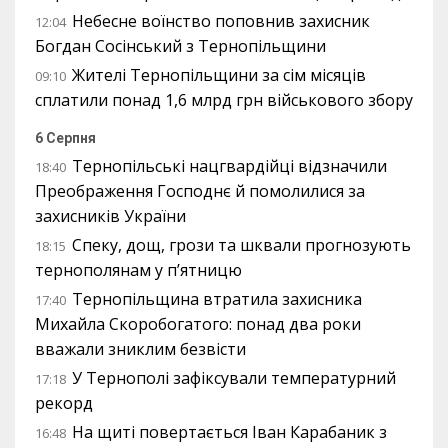
Небесне воїнство поповнив захисник
12:04
Богдан Сосінський з Тернопільщини
Жителі Тернопільщини за сім місяців
09:10
сплатили понад 1,6 млрд грн військового збору
6 Серпня
Тернопільські нацгвардійці відзначили
18:40
Преображення Господнє й помолилися за
захисників України
Спеку, дощ, грози та шквали прогнозують
18:15
тернополянам у п’ятницю
Тернопільщина втратила захисника
17:40
Михайла Скоробогатого: понад два роки
вважали зниклим безвісти
У Тернополі зафіксували температурний
17:18
рекорд
На щиті повертається Іван Карабаник з
16:48