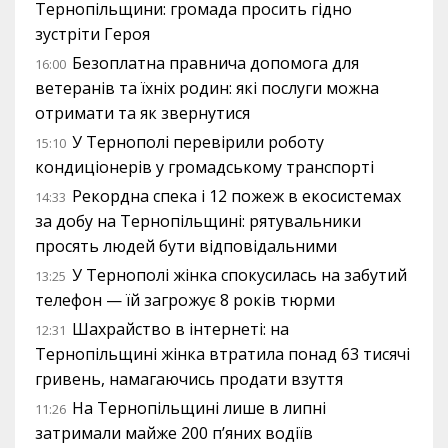
Тернопільщини: громада просить гідно
зустріти Героя
Безоплатна правнича допомога для
16:00
ветеранів та їхніх родин: які послуги можна
отримати та як звернутися
У Тернополі перевірили роботу
15:10
кондиціонерів у громадському транспорті
Рекордна спека і 12 пожеж в екосистемах
14:33
за добу на Тернопільщині: рятувальники
просять людей бути відповідальними
У Тернополі жінка спокусилась на забутий
13:25
телефон — їй загрожує 8 років тюрми
Шахрайство в інтернеті: на
12:31
Тернопільщині жінка втратила понад 63 тисячі
гривень, намагаючись продати взуття
На Тернопільщині лише в липні
11:26
затримали майже 200 п’яних водіїв