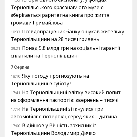
11:35
Тернопільського краєзнавчого музею
зберігається раритетна книга про життя
громади Гримайлова
Псевдопрацівник банку ошукав жительку
10:33
Тернопільщини на 28 тисяч гривень
Понад 5,8 млрд грн на соціальні гарантії
09:21
сплатили на Тернопільщині
7 Серпня
Яку погоду прогнозують на
18:10
Тернопільщині в суботу?
На Тернопільщині влітку високий попит
17:41
на оформлення паспортів: звернень – тисячі
На Тернопільщині зіткнулися три
17:14
автомобілі: є потерпілі, серед яких – дитина
Відійшов у Вічність захисник із
17:00
Тернопільщини Володимир Дичко