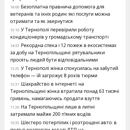
Безоплатна правнича допомога для
16:00
ветеранів та їхніх родин: які послуги можна
отримати та як звернутися
У Тернополі перевірили роботу
15:10
кондиціонерів у громадському транспорті
Рекордна спека і 12 пожеж в екосистемах
14:33
за добу на Тернопільщині: рятувальники
просять людей бути відповідальними
У Тернополі жінка спокусилась на забутий
13:25
телефон — їй загрожує 8 років тюрми
Шахрайство в інтернеті: на
12:31
Тернопільщині жінка втратила понад 63 тисячі
гривень, намагаючись продати взуття
На Тернопільщині лише в липні
11:26
затримали майже 200 п’яних водіїв
Шестеро потерпілих і розтрощені авто: в
10:35
поліції розповіли деталі ДТП на