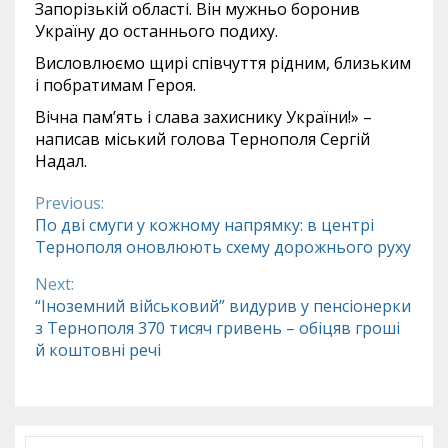
Запорізькій області. Він мужньо боронив
Україну до останнього подиху.
Висловлюємо щирі співчуття рідним, близьким
і побратимам Героя.
Вічна памʼять і слава захиснику України!» –
написав міський голова Тернополя Сергій
Надал.
Previous:
Continue
По дві смуги у кожному напрямку: в центрі
Тернополя оновлюють схему дорожнього руху
Reading
Next:
“Іноземний військовий” видурив у пенсіонерки
з Тернополя 370 тисяч гривень – обіцяв гроші
й коштовні речі