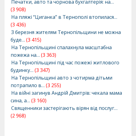
Печатки, авто та чорнова бухгалтерія: на…
(3 908)
На пляжі “Циганка” в Тернополі втопилася…
(3 436)
З березня жителям Тернопільщини не можна
буде…
(3 415)
На Тернопільщині спалахнула масштабна
пожежа на…
(3 363)
На Тернопільщині під час пожежі житлового
будинку…
(3 347)
На Тернопільщині авто з чотирма дітьми
потрапило в…
(3 255)
На війні загинув Андрій Дмитрів: чекала мама
сина, а…
(3 160)
Священники застерігають вірян від послуг…
(2 968)