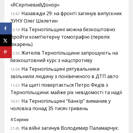
«ЯСерпневийДонор»
Назавжди 29: на фронті загинув випускник
13:47
ЗУНУ Олег Шелетин
На Тернопільщині можна безкоштовно
13:18
пройти комп’ютерну томографію (перелік
лікарень)
Жителів Тернопільщини запрошують на
12:30
безкоштовний курс з нацспротиву
На Тернопільщині рятувальники
12:04
звільнили людину з понівеченого в ДТП авто
На щиті повертається Петро Федів з
11:23
Тернопільщини: майже рік невідомості та надії
На Тернопільщині “банкір” виманив у
10:31
чоловіка понад 35 тисяч гривень
4 Серпня
На війні загинув Володимир Паламарчук:
21:45