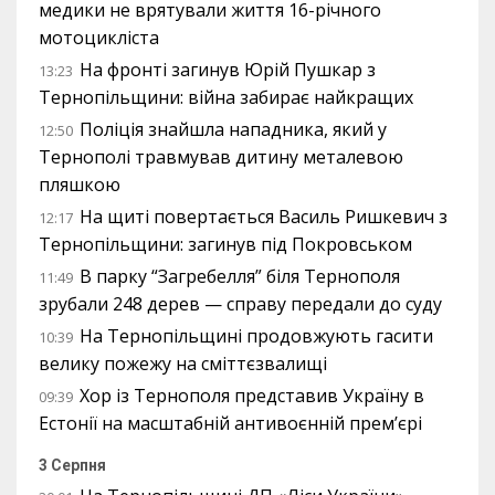
медики не врятували життя 16-річного
мотоцикліста
На фронті загинув Юрій Пушкар з
13:23
Тернопільщини: війна забирає найкращих
Поліція знайшла нападника, який у
12:50
Тернополі травмував дитину металевою
пляшкою
На щиті повертається Василь Ришкевич з
12:17
Тернопільщини: загинув під Покровськом
В парку “Загребелля” біля Тернополя
11:49
зрубали 248 дерев — справу передали до суду
На Тернопільщині продовжують гасити
10:39
велику пожежу на сміттєзвалищі
Хор із Тернополя представив Україну в
09:39
Естонії на масштабній антивоєнній прем’єрі
3 Серпня