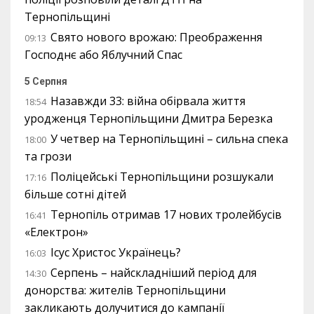
Тернопільщині
Свято нового врожаю: Преображення
09:13
Господнє або Яблучний Спас
5 Серпня
Назавжди 33: війна обірвала життя
18:54
уродженця Тернопільщини Дмитра Березка
У четвер на Тернопільщині – сильна спека
18:00
та грози
Поліцейські Тернопільщини розшукали
17:16
більше сотні дітей
Тернопіль отримав 17 нових тролейбусів
16:41
«Електрон»
Ісус Христос Українець?
16:03
Серпень – найскладніший період для
14:30
донорства: жителів Тернопільщини
закликають долучитися до кампанії