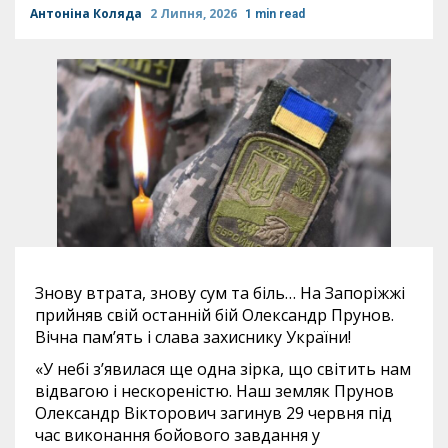
Антоніна Коляда
2 Липня, 2026
1 min read
Знову втрата, знову сум та біль… На Запоріжжі
прийняв свій останній бій Олександр Прунов.
Вічна памʼять і слава захиснику України!
«У небі з’явилася ще одна зірка, що світить нам
відвагою і нескореністю. Наш земляк Прунов
Олександр Вікторович загинув 29 червня під
час виконання бойового завдання у