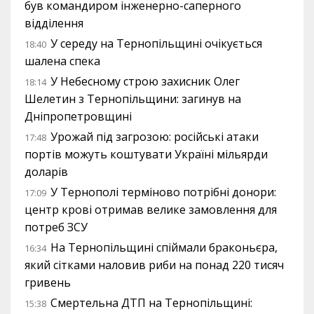
був командиром інженерно-саперного
відділення
У середу на Тернопільщині очікується
18:40
шалена спека
У Небесному строю захисник Олег
18:14
Шелетин з Тернопільщини: загинув на
Дніпропетровщині
Урожай під загрозою: російські атаки
17:48
портів можуть коштувати Україні мільярди
доларів
У Тернополі терміново потрібні донори:
17:09
центр крові отримав велике замовлення для
потреб ЗСУ
На Тернопільщині спіймали браконьєра,
16:34
який сітками наловив риби на понад 220 тисяч
гривень
Смертельна ДТП на Тернопільщині:
15:38