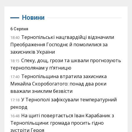
Новини
6 Серпня
Тернопільські нацгвардійці відзначили
18:40
Преображення Господнє й помолилися за
захисників України
Спеку, дощ, грози та шквали прогнозують
18:15
тернополянам у п’ятницю
Тернопільщина втратила захисника
17:40
Михайла Скоробогатого: понад два роки
вважали зниклим безвісти
У Тернополі зафіксували температурний
17:18
рекорд
На щиті повертається Іван Карабаник з
16:48
Тернопільщини: громада просить гідно
зустріти Героя