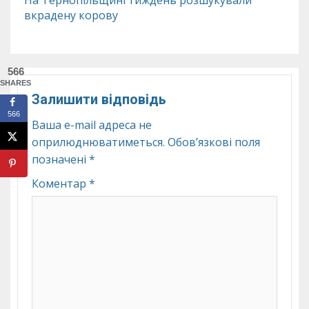
На Тернопільщині тиждень розшукували
вкрадену корову
566
SHARES
Залишити відповідь
566
Ваша e-mail адреса не
оприлюднюватиметься.
Обов’язкові поля
позначені
*
Коментар
*