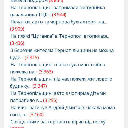
Весела подорож
(8 834)
На Тернопільщині затримали заступника
начальника ТЦК…
(3 944)
Печатки, авто та чорнова бухгалтерія: на…
(3 909)
На пляжі “Циганка” в Тернополі втопилася…
(3 436)
З березня жителям Тернопільщини не можна
буде…
(3 415)
На Тернопільщині спалахнула масштабна
пожежа на…
(3 363)
На Тернопільщині під час пожежі житлового
будинку…
(3 347)
На Тернопільщині авто з чотирма дітьми
потрапило в…
(3 256)
На війні загинув Андрій Дмитрів: чекала мама
сина, а…
(3 160)
Священники застерігають вірян від послуг…