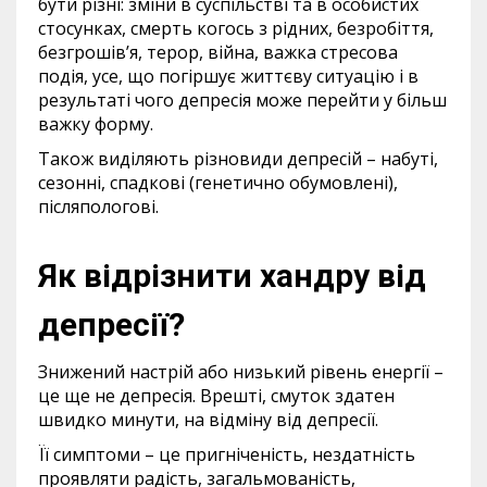
бути різні: зміни в суспільстві та в особистих
стосунках, смерть когось з рідних, безробіття,
безгрошів’я, терор, війна, важка стресова
подія, усе, що погіршує життєву ситуацію і в
результаті чого депресія може перейти у більш
важку форму.
Також виділяють різновиди депресій – набуті,
сезонні, спадкові (генетично обумовлені),
післяпологові.
Як відрізнити хандру від
депресії?
Знижений настрій або низький рівень енергії –
це ще не депресія. Врешті, смуток здатен
швидко минути, на відміну від депресії.
Її симптоми – це пригніченість, нездатність
проявляти радість, загальмованість,