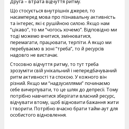
Друга – втрата відчуття ритму.
Що стосується внутрішніх джерел, то
насамперед мова про пізнавальну активність
та інтерес, які є рушійною силою. Якщо нам
“цікаво”, то ми “чогось хочемо”. Відповідно ми
тоді можемо вчитися, змінюватися,
перемагати, працювати, терпіти. А якщо ми
перебуваємо в зоні “треба”, то й ресурсів
надовго не вистачає.
Стосовно відчуття ритму, то тут треба
зрозуміти свій унікальний і непередбачуваний
ритм активності та спокою. У кожного він
різний. Якщо ми “надзусиллями” починаємо
себе вичерпувати, то це шлях до депресії. Тому
потрібно навчитися зберігати власний ресурс,
відчувати втому, щоб відновити бажання жити
і творити. Потрібно вчасно брати тайм-аут для
особистого відновлення.