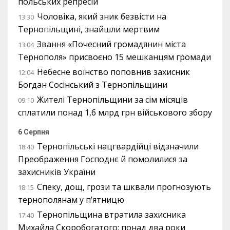
польських репресій
Чоловіка, який зник безвісти на
13:30
Тернопільщині, знайшли мертвим
Звання «Почесний громадянин міста
13:04
Тернополя» присвоєно 15 мешканцям громади
Небесне воїнство поповнив захисник
12:04
Богдан Сосінський з Тернопільщини
Жителі Тернопільщини за сім місяців
09:10
сплатили понад 1,6 млрд грн військового збору
6 Серпня
Тернопільські нацгвардійці відзначили
18:40
Преображення Господнє й помолилися за
захисників України
Спеку, дощ, грози та шквали прогнозують
18:15
тернополянам у п’ятницю
Тернопільщина втратила захисника
17:40
Михайла Скоробогатого: понад два роки