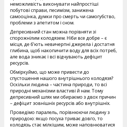
неможливість виконувати найпростіші
побутові справи, песимізм, занижена
самооцінка, думки про смерть чи самогубство,
проблеми з апетитом і сном.
Депресивний стан можна порівняти зі
спорожнілим колодязем. Ніби все добре – є
місця, де б’ють невичерпні джерела і достатня
глибина, щоб накопичити воду для всіх потреб,
але вода зникає і всі відчувають дефіцит
ресурсів.
Обміркуймо, що може привести до
спустошення нашого внутрішнього колодязя?
Оскільки людина – частина природи, то всі
природні механізми властиві й нам. Тому
депресивний шлях ми обираємо з двох причин
– дефіцит зовнішніх ресурсів або внутрішніх.
Проведімо паралель, порівнюючи людину з
природою: якщо посуха триває довго, то
колодязь стає мілкішим, може наповнюватися