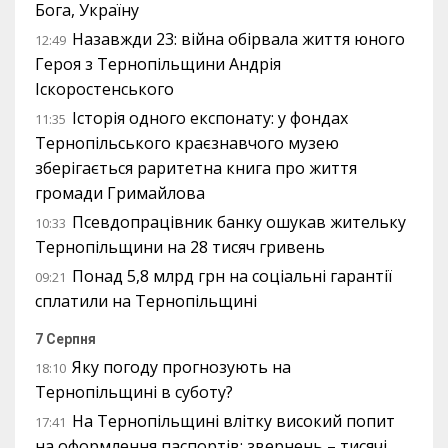
Бога, Україну
Назавжди 23: війна обірвала життя юного
12:49
Героя з Тернопільщини Андрія
Іскоростенського
Історія одного експонату: у фондах
11:35
Тернопільського краєзнавчого музею
зберігається раритетна книга про життя
громади Гримайлова
Псевдопрацівник банку ошукав жительку
10:33
Тернопільщини на 28 тисяч гривень
Понад 5,8 млрд грн на соціальні гарантії
09:21
сплатили на Тернопільщині
7 Серпня
Яку погоду прогнозують на
18:10
Тернопільщині в суботу?
На Тернопільщині влітку високий попит
17:41
на оформлення паспортів: звернень – тисячі