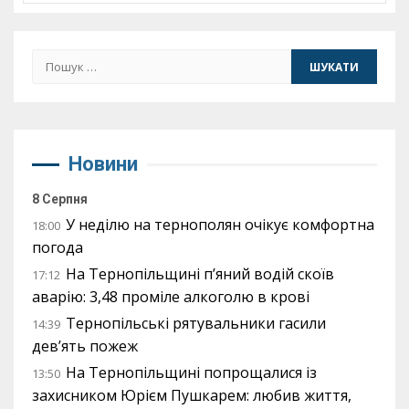
Пошук:
Новини
8 Серпня
У неділю на тернополян очікує комфортна
18:00
погода
На Тернопільщині п’яний водій скоїв
17:12
аварію: 3,48 проміле алкоголю в крові
Тернопільські рятувальники гасили
14:39
дев’ять пожеж
На Тернопільщині попрощалися із
13:50
захисником Юрієм Пушкарем: любив життя,