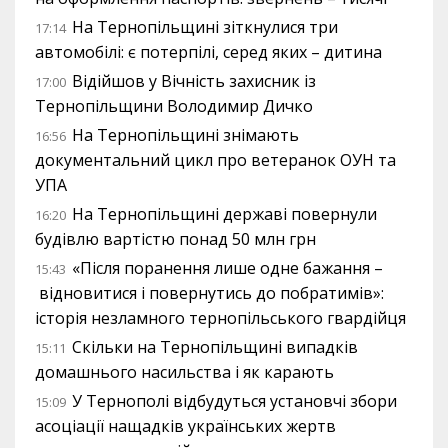
На Тернопільщині зіткнулися три
17:14
автомобілі: є потерпілі, серед яких – дитина
Відійшов у Вічність захисник із
17:00
Тернопільщини Володимир Дичко
На Тернопільщині знімають
16:56
документальний цикл про ветеранок ОУН та
УПА
На Тернопільщині державі повернули
16:20
будівлю вартістю понад 50 млн грн
«Після поранення лише одне бажання –
15:43
відновитися і повернутись до побратимів»:
історія незламного тернопільського гвардійця
Скільки на Тернопільщині випадків
15:11
домашнього насильства і як карають
У Тернополі відбудуться установчі збори
15:09
асоціації нащадків українських жертв