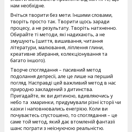
нам необхідне.
Вчіться творити без мети. Іншими словами,
творіть просто так. Творити щось заради
процесу, а не результату. Творіть натхненно.
Обирайте ті методи, які надихають, а не
змушують (шиття, вишивання, читання
літератури, малювання, ліплення глини,
креативне збирання, колекціонування та
багато іншого).
Творче споглядання – пасивний метод
подолання депресії, але це лише на перший
погляд. Насправді цей важливий метод в нас
природно закладений з дитинства.
Пригадайте, як ви дитиною, вдивляючись у
небо та хмаринки, придумували різні історії чи
казки і наповнювались енегрією. Коли ви
почуваєтесь спустошено, то споглядання – це
саме той метод, який дає втомленій фантазії
шанс пограти з неіснуючою реальністю.