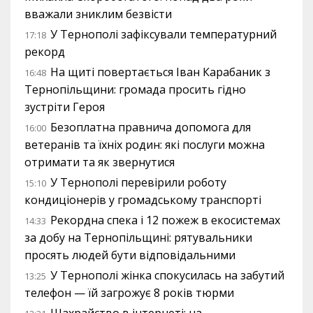
вважали зниклим безвісти
У Тернополі зафіксували температурний
17:18
рекорд
На щиті повертається Іван Карабаник з
16:48
Тернопільщини: громада просить гідно
зустріти Героя
Безоплатна правнича допомога для
16:00
ветеранів та їхніх родин: які послуги можна
отримати та як звернутися
У Тернополі перевірили роботу
15:10
кондиціонерів у громадському транспорті
Рекордна спека і 12 пожеж в екосистемах
14:33
за добу на Тернопільщині: рятувальники
просять людей бути відповідальними
У Тернополі жінка спокусилась на забутий
13:25
телефон — їй загрожує 8 років тюрми