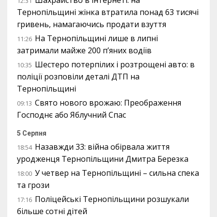
Шахрайство в інтернеті: на
12:31
Тернопільщині жінка втратила понад 63 тисячі
гривень, намагаючись продати взуття
На Тернопільщині лише в липні
11:26
затримали майже 200 п’яних водіїв
Шестеро потерпілих і розтрощені авто: в
10:35
поліції розповіли деталі ДТП на
Тернопільщині
Свято нового врожаю: Преображення
09:13
Господнє або Яблучний Спас
5 Серпня
Назавжди 33: війна обірвала життя
18:54
уродженця Тернопільщини Дмитра Березка
У четвер на Тернопільщині – сильна спека
18:00
та грози
Поліцейські Тернопільщини розшукали
17:16
більше сотні дітей