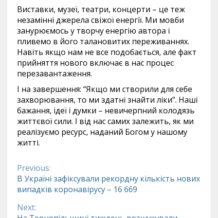
Виставки, музеї, театри, концерти – це теж
незамінні джерела свіжої енергії. Ми мовби
занурюємось у творчу енергію автора і
пливемо в його талановитих переживаннях.
Навіть якщо нам не все подобається, але факт
прийняття нового включає в нас процес
перезавантаження.
І на завершення: “Якщо ми створили для себе
захворювання, то ми здатні знайти ліки”. Наші
бажання, ідеї і думки – невичерпний колодязь
життєвої сили. І від нас самих залежить, як ми
реалізуємо ресурс, наданий Богом у нашому
житті.
Previous:
Continue
В Україні зафіксували рекордну кількість нових
випадків коронавірусу – 16 669
Reading
Next: