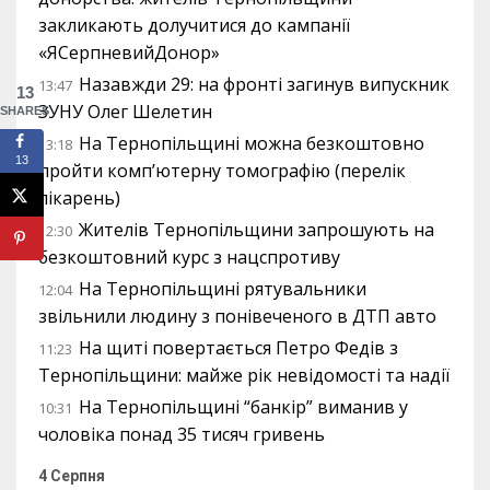
закликають долучитися до кампанії
«ЯСерпневийДонор»
Назавжди 29: на фронті загинув випускник
13:47
13
ЗУНУ Олег Шелетин
SHARES
На Тернопільщині можна безкоштовно
13:18
13
пройти комп’ютерну томографію (перелік
лікарень)
Жителів Тернопільщини запрошують на
12:30
безкоштовний курс з нацспротиву
На Тернопільщині рятувальники
12:04
звільнили людину з понівеченого в ДТП авто
На щиті повертається Петро Федів з
11:23
Тернопільщини: майже рік невідомості та надії
На Тернопільщині “банкір” виманив у
10:31
чоловіка понад 35 тисяч гривень
4 Серпня