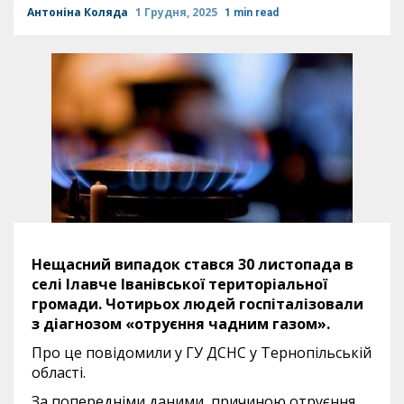
Антоніна Коляда
1 Грудня, 2025
1 min read
Нещасний випадок стався 30 листопада в
селі Ілавче Іванівської територіальної
громади. Чотирьох людей госпіталізовали
з діагнозом «отруєння чадним газом».
Про це повідомили у ГУ ДСНС у Тернопільській
області.
За попередніми даними, причиною отруєння