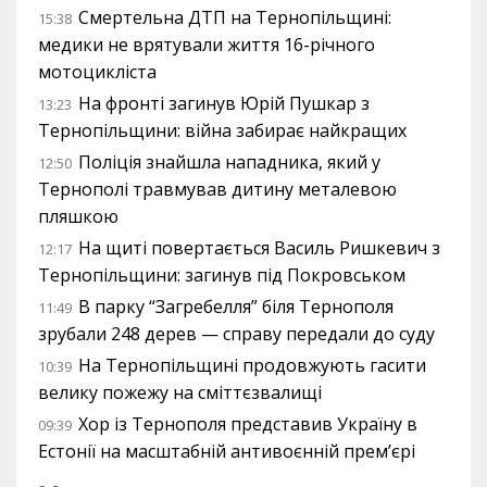
Смертельна ДТП на Тернопільщині:
15:38
медики не врятували життя 16-річного
мотоцикліста
На фронті загинув Юрій Пушкар з
13:23
Тернопільщини: війна забирає найкращих
Поліція знайшла нападника, який у
12:50
Тернополі травмував дитину металевою
пляшкою
На щиті повертається Василь Ришкевич з
12:17
Тернопільщини: загинув під Покровськом
В парку “Загребелля” біля Тернополя
11:49
зрубали 248 дерев — справу передали до суду
На Тернопільщині продовжують гасити
10:39
велику пожежу на сміттєзвалищі
Хор із Тернополя представив Україну в
09:39
Естонії на масштабній антивоєнній прем’єрі