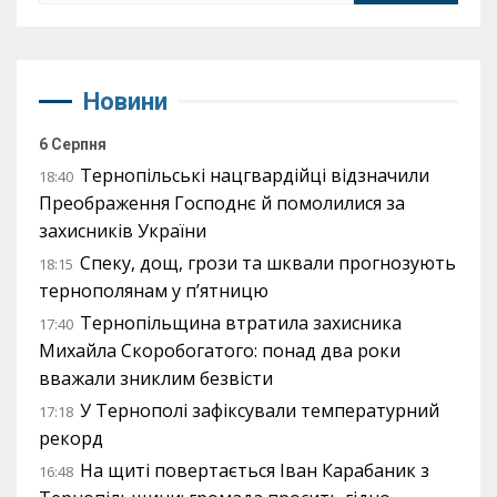
Новини
6 Серпня
Тернопільські нацгвардійці відзначили
18:40
Преображення Господнє й помолилися за
захисників України
Спеку, дощ, грози та шквали прогнозують
18:15
тернополянам у п’ятницю
Тернопільщина втратила захисника
17:40
Михайла Скоробогатого: понад два роки
вважали зниклим безвісти
У Тернополі зафіксували температурний
17:18
рекорд
На щиті повертається Іван Карабаник з
16:48