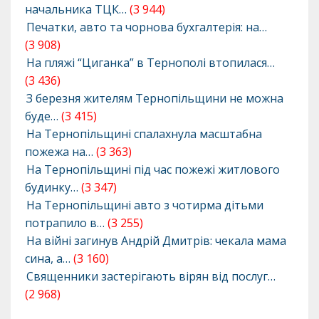
начальника ТЦК…
(3 944)
Печатки, авто та чорнова бухгалтерія: на…
(3 908)
На пляжі “Циганка” в Тернополі втопилася…
(3 436)
З березня жителям Тернопільщини не можна
буде…
(3 415)
На Тернопільщині спалахнула масштабна
пожежа на…
(3 363)
На Тернопільщині під час пожежі житлового
будинку…
(3 347)
На Тернопільщині авто з чотирма дітьми
потрапило в…
(3 255)
На війні загинув Андрій Дмитрів: чекала мама
сина, а…
(3 160)
Священники застерігають вірян від послуг…
(2 968)