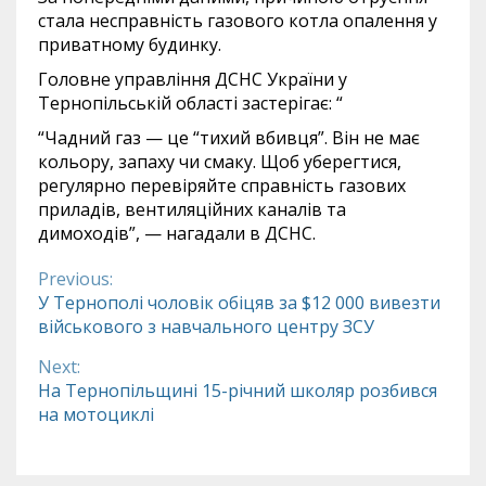
стала несправність газового котла опалення у
приватному будинку.
Головне управління ДСНС України у
Тернопільській області застерігає: “
“Чадний газ — це “тихий вбивця”. Він не має
кольору, запаху чи смаку. Щоб уберегтися,
регулярно перевіряйте справність газових
приладів, вентиляційних каналів та
димоходів”, — нагадали в ДСНС.
Previous:
Continue
У Тернополі чоловік обіцяв за $12 000 вивезти
військового з навчального центру ЗСУ
Reading
Next:
На Тернопільщині 15-річний школяр розбився
на мотоциклі