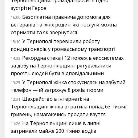
Тернопільщини: громада просить гідно
зустріти Героя
Безоплатна правнича допомога для
16:00
ветеранів та їхніх родин: які послуги можна
отримати та як звернутися
У Тернополі перевірили роботу
15:10
кондиціонерів у громадському транспорті
Рекордна спека і 12 пожеж в екосистемах
14:33
за добу на Тернопільщині: рятувальники
просять людей бути відповідальними
У Тернополі жінка спокусилась на забутий
13:25
телефон — їй загрожує 8 років тюрми
Шахрайство в інтернеті: на
12:31
Тернопільщині жінка втратила понад 63 тисячі
гривень, намагаючись продати взуття
На Тернопільщині лише в липні
11:26
затримали майже 200 п’яних водіїв