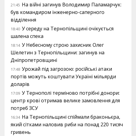
На війні загинув Володимир Паламарчук:
21:45
був командиром інженерно-саперного
відділення
У середу на Тернопільщині очікується
18:40
шалена спека
У Небесному строю захисник Олег
18:14
Шелетин з Тернопільщини: загинув на
Дніпропетровщині
Урожай під загрозою: російські атаки
17:48
портів можуть коштувати Україні мільярди
доларів
У Тернополі терміново потрібні донори:
17:09
центр крові отримав велике замовлення для
потреб ЗСУ
На Тернопільщині спіймали браконьєра,
16:34
який сітками наловив риби на понад 220 тисяч
гривень