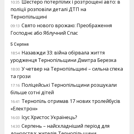
Шестеро потерпілих і розтрощені авто: в
10:35
поліції розповіли деталі ДТП на
Тернопільщині
Свято нового врожаю: Преображення
09:13
Господнє або Яблучний Спас
5 Серпня
Назавжди 33: війна обірвала життя
18:54
уродженця Тернопільщини Дмитра Березка
У четвер на Тернопільщині – сильна спека
18:00
та грози
Поліцейські Тернопільщини розшукали
17:16
більше сотні дітей
Тернопіль отримав 17 нових тролейбусів
16:41
«Електрон»
Ісус Христос Українець?
16:03
Серпень – найскладніший період для
14:30
донорства: жителів Тернопільщини