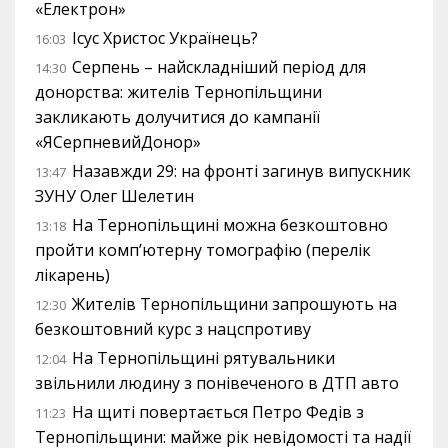
«Електрон»
Ісус Христос Українець?
16:03
Серпень – найскладніший період для
14:30
донорства: жителів Тернопільщини
закликають долучитися до кампанії
«ЯСерпневийДонор»
Назавжди 29: на фронті загинув випускник
13:47
ЗУНУ Олег Шелетин
На Тернопільщині можна безкоштовно
13:18
пройти комп’ютерну томографію (перелік
лікарень)
Жителів Тернопільщини запрошують на
12:30
безкоштовний курс з нацспротиву
На Тернопільщині рятувальники
12:04
звільнили людину з понівеченого в ДТП авто
На щиті повертається Петро Федів з
11:23
Тернопільщини: майже рік невідомості та надії