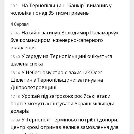
На Тернопільщині “банкір” виманив у
10:31
чоловіка понад 35 тисяч гривень
4 Серпня
На війні загинув Володимир Паламарчук:
21:45
був командиром інженерно-саперного
відділення
У середу на Тернопільщині очікується
18:40
шалена спека
У Небесному строю захисник Олег
18:14
Шелетин з Тернопільщини: загинув на
Дніпропетровщині
Урожай під загрозою: російські атаки
17:48
портів можуть коштувати Україні мільярди
доларів
У Тернополі терміново потрібні донори:
17:09
центр крові отримав велике замовлення для