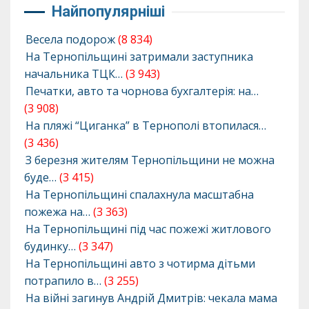
Найпопулярніші
Весела подорож
(8 834)
На Тернопільщині затримали заступника
начальника ТЦК…
(3 943)
Печатки, авто та чорнова бухгалтерія: на…
(3 908)
На пляжі “Циганка” в Тернополі втопилася…
(3 436)
З березня жителям Тернопільщини не можна
буде…
(3 415)
На Тернопільщині спалахнула масштабна
пожежа на…
(3 363)
На Тернопільщині під час пожежі житлового
будинку…
(3 347)
На Тернопільщині авто з чотирма дітьми
потрапило в…
(3 255)
На війні загинув Андрій Дмитрів: чекала мама