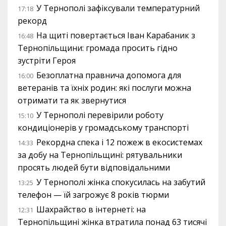
У Тернополі зафіксували температурний
17:18
рекорд
На щиті повертається Іван Карабаник з
16:48
Тернопільщини: громада просить гідно
зустріти Героя
Безоплатна правнича допомога для
16:00
ветеранів та їхніх родин: які послуги можна
отримати та як звернутися
У Тернополі перевірили роботу
15:10
кондиціонерів у громадському транспорті
Рекордна спека і 12 пожеж в екосистемах
14:33
за добу на Тернопільщині: рятувальники
просять людей бути відповідальними
У Тернополі жінка спокусилась на забутий
13:25
телефон — їй загрожує 8 років тюрми
Шахрайство в інтернеті: на
12:31
Тернопільщині жінка втратила понад 63 тисячі