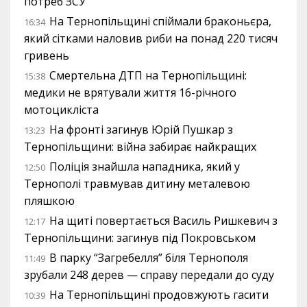
потреб ЗСУ
На Тернопільщині спіймали браконьєра,
16:34
який сітками наловив риби на понад 220 тисяч
гривень
Смертельна ДТП на Тернопільщині:
15:38
медики не врятували життя 16-річного
мотоцикліста
На фронті загинув Юрій Пушкар з
13:23
Тернопільщини: війна забирає найкращих
Поліція знайшла нападника, який у
12:50
Тернополі травмував дитину металевою
пляшкою
На щиті повертається Василь Ришкевич з
12:17
Тернопільщини: загинув під Покровськом
В парку “Загребелля” біля Тернополя
11:49
зрубали 248 дерев — справу передали до суду
На Тернопільщині продовжують гасити
10:39