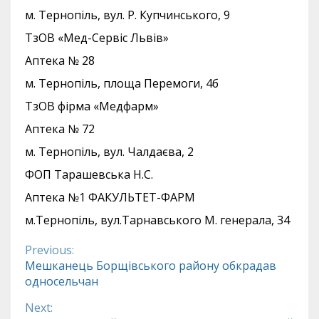
м. Тернопіль, вул. Р. Купчинського, 9
ТзОВ «Мед-Сервіс Львів»
Аптека № 28
м. Тернопіль, площа Перемоги, 4б
ТзОВ фірма «Медфарм»
Аптека № 72
м. Тернопіль, вул. Чалдаєва, 2
ФОП Тарашевська Н.С.
Аптека №1 ФАКУЛЬТЕТ-ФАРМ
м.Тернопіль, вул.Тарнавського М. генерала, 34
Previous:
Continue
Мешканець Борщівського району обкрадав
односельчан
Reading
Next: