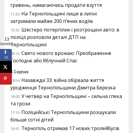
гривень, намагаючись продати взуття
На Тернопільщині лише в липні
11:26
затримали майже 200 п’яних водіїв
Шестеро потерпілих і розтрощені авто: в
10:35
поліції розповіли деталі ДТП на
13
Тернопільщині
SHARES
Свято нового врожаю: Преображення
09:13
13
Господнє або Яблучний Спас
5 Серпня
Назавжди 33: війна обірвала життя
18:54
уродженця Тернопільщини Дмитра Березка
У четвер на Тернопільщині – сильна спека
18:00
та грози
Поліцейські Тернопільщини розшукали
17:16
більше сотні дітей
Тернопіль отримав 17 нових тролейбусів
16:41