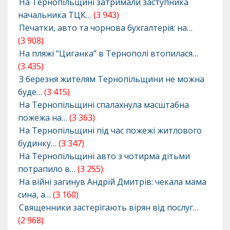
На Тернопільщині затримали заступника
начальника ТЦК…
(3 943)
Печатки, авто та чорнова бухгалтерія: на…
(3 908)
На пляжі “Циганка” в Тернополі втопилася…
(3 435)
З березня жителям Тернопільщини не можна
буде…
(3 415)
На Тернопільщині спалахнула масштабна
пожежа на…
(3 363)
На Тернопільщині під час пожежі житлового
будинку…
(3 347)
На Тернопільщині авто з чотирма дітьми
потрапило в…
(3 255)
На війні загинув Андрій Дмитрів: чекала мама
сина, а…
(3 160)
Священники застерігають вірян від послуг…
(2 968)