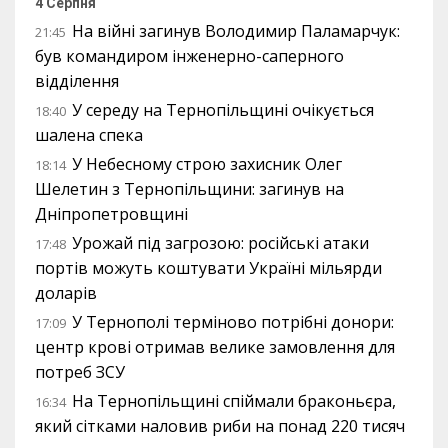
4 Серпня
На війні загинув Володимир Паламарчук:
21:45
був командиром інженерно-саперного
відділення
У середу на Тернопільщині очікується
18:40
шалена спека
У Небесному строю захисник Олег
18:14
Шелетин з Тернопільщини: загинув на
Дніпропетровщині
Урожай під загрозою: російські атаки
17:48
портів можуть коштувати Україні мільярди
доларів
У Тернополі терміново потрібні донори:
17:09
центр крові отримав велике замовлення для
потреб ЗСУ
На Тернопільщині спіймали браконьєра,
16:34
який сітками наловив риби на понад 220 тисяч