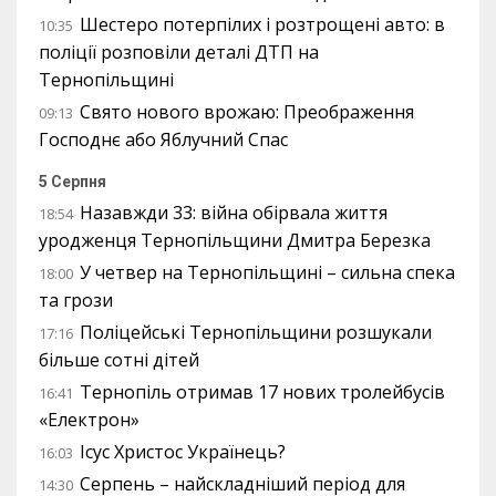
Шестеро потерпілих і розтрощені авто: в
10:35
поліції розповіли деталі ДТП на
Тернопільщині
Свято нового врожаю: Преображення
09:13
Господнє або Яблучний Спас
5 Серпня
Назавжди 33: війна обірвала життя
18:54
уродженця Тернопільщини Дмитра Березка
У четвер на Тернопільщині – сильна спека
18:00
та грози
Поліцейські Тернопільщини розшукали
17:16
більше сотні дітей
Тернопіль отримав 17 нових тролейбусів
16:41
«Електрон»
Ісус Христос Українець?
16:03
Серпень – найскладніший період для
14:30