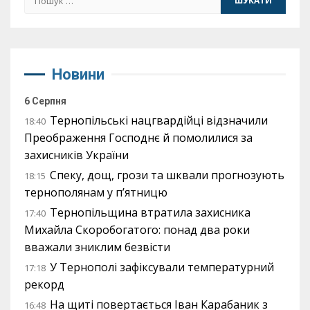
Новини
6 Серпня
Тернопільські нацгвардійці відзначили
18:40
Преображення Господнє й помолилися за
захисників України
Спеку, дощ, грози та шквали прогнозують
18:15
тернополянам у п’ятницю
Тернопільщина втратила захисника
17:40
Михайла Скоробогатого: понад два роки
вважали зниклим безвісти
У Тернополі зафіксували температурний
17:18
рекорд
На щиті повертається Іван Карабаник з
16:48