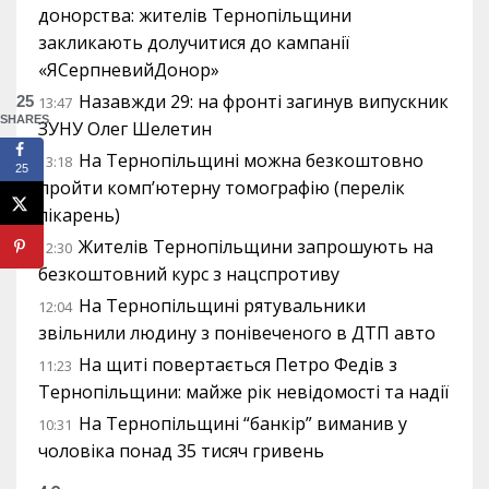
донорства: жителів Тернопільщини
закликають долучитися до кампанії
«ЯСерпневийДонор»
Назавжди 29: на фронті загинув випускник
25
13:47
SHARES
ЗУНУ Олег Шелетин
На Тернопільщині можна безкоштовно
13:18
25
пройти комп’ютерну томографію (перелік
лікарень)
Жителів Тернопільщини запрошують на
12:30
безкоштовний курс з нацспротиву
На Тернопільщині рятувальники
12:04
звільнили людину з понівеченого в ДТП авто
На щиті повертається Петро Федів з
11:23
Тернопільщини: майже рік невідомості та надії
На Тернопільщині “банкір” виманив у
10:31
чоловіка понад 35 тисяч гривень