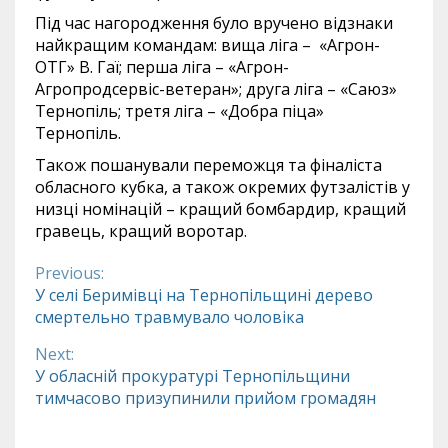
Під час нагородження було вручено відзнаки
найкращим командам: вища ліга – «Агрон-
ОТГ» В. Гаї; перша ліга – «Агрон-
Агропродсервіс-ветеран»; друга ліга – «Саюз»
Тернопіль; третя ліга – «Добра піца»
Тернопіль.
Також пошанували переможця та фіналіста
обласного кубка, а також окремих футзалістів у
низці номінацій – кращий бомбардир, кращий
гравець, кращий воротар.
Previous:
Continue
У селі Беримівці на Тернопільщині дерево
смертельно травмувало чоловіка
Reading
Next:
У обласній прокуратурі Тернопільщини
тимчасово призупинили прийом громадян