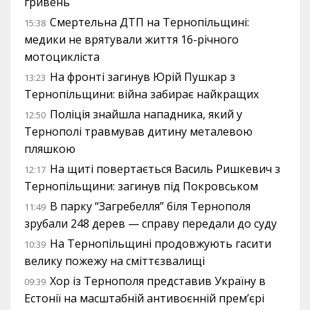
гривень
Смертельна ДТП на Тернопільщині:
15:38
медики не врятували життя 16-річного
мотоцикліста
На фронті загинув Юрій Пушкар з
13:23
Тернопільщини: війна забирає найкращих
Поліція знайшла нападника, який у
12:50
Тернополі травмував дитину металевою
пляшкою
На щиті повертається Василь Ришкевич з
12:17
Тернопільщини: загинув під Покровськом
В парку “Загребелля” біля Тернополя
11:49
зрубали 248 дерев — справу передали до суду
На Тернопільщині продовжують гасити
10:39
велику пожежу на сміттєзвалищі
Хор із Тернополя представив Україну в
09:39
Естонії на масштабній антивоєнній прем’єрі