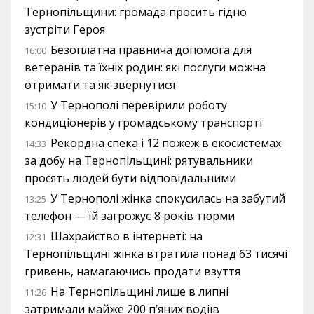
Тернопільщини: громада просить гідно
зустріти Героя
Безоплатна правнича допомога для
16:00
ветеранів та їхніх родин: які послуги можна
отримати та як звернутися
У Тернополі перевірили роботу
15:10
кондиціонерів у громадському транспорті
Рекордна спека і 12 пожеж в екосистемах
14:33
за добу на Тернопільщині: рятувальники
просять людей бути відповідальними
У Тернополі жінка спокусилась на забутий
13:25
телефон — їй загрожує 8 років тюрми
Шахрайство в інтернеті: на
12:31
Тернопільщині жінка втратила понад 63 тисячі
гривень, намагаючись продати взуття
На Тернопільщині лише в липні
11:26
затримали майже 200 п’яних водіїв