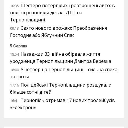
Шестеро потерпілих і розтрощені авто: в
10:35
поліції розповіли деталі ДТП на
Тернопільщині
Свято нового врожаю: Преображення
09:13
Господнє або Яблучний Спас
5 Серпня
Назавжди 33: війна обірвала життя
18:54
уродженця Тернопільщини Дмитра Березка
У четвер на Тернопільщині – сильна спека
18:00
та грози
Поліцейські Тернопільщини розшукали
17:16
більше сотні дітей
Тернопіль отримав 17 нових тролейбусів
16:41
«Електрон»