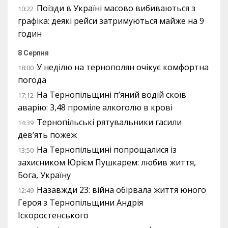
Поїзди в Україні масово вибиваються з
10:22
графіка: деякі рейси затримуються майже на 9
годин
8 Серпня
У неділю на тернополян очікує комфортна
18:00
погода
На Тернопільщині п’яний водій скоїв
17:12
аварію: 3,48 проміле алкоголю в крові
Тернопільські рятувальники гасили
14:39
дев’ять пожеж
На Тернопільщині попрощалися із
13:50
захисником Юрієм Пушкарем: любив життя,
Бога, Україну
Назавжди 23: війна обірвала життя юного
12:49
Героя з Тернопільщини Андрія
Іскоростенського