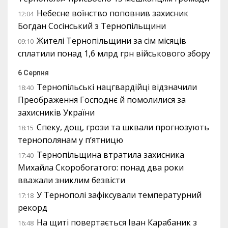
Небесне воїнство поповнив захисник
12:04
Богдан Сосінський з Тернопільщини
Жителі Тернопільщини за сім місяців
09:10
сплатили понад 1,6 млрд грн військового збору
6 Серпня
Тернопільські нацгвардійці відзначили
18:40
Преображення Господнє й помолилися за
захисників України
Спеку, дощ, грози та шквали прогнозують
18:15
тернополянам у п’ятницю
Тернопільщина втратила захисника
17:40
Михайла Скоробогатого: понад два роки
вважали зниклим безвісти
У Тернополі зафіксували температурний
17:18
рекорд
На щиті повертається Іван Карабаник з
16:48