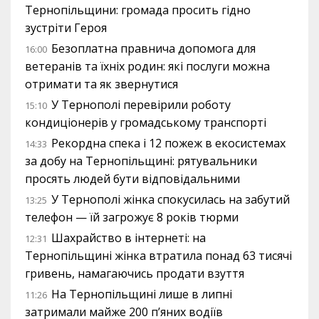
Тернопільщини: громада просить гідно
зустріти Героя
Безоплатна правнича допомога для
16:00
ветеранів та їхніх родин: які послуги можна
отримати та як звернутися
У Тернополі перевірили роботу
15:10
кондиціонерів у громадському транспорті
Рекордна спека і 12 пожеж в екосистемах
14:33
за добу на Тернопільщині: рятувальники
просять людей бути відповідальними
У Тернополі жінка спокусилась на забутий
13:25
телефон — їй загрожує 8 років тюрми
Шахрайство в інтернеті: на
12:31
Тернопільщині жінка втратила понад 63 тисячі
гривень, намагаючись продати взуття
На Тернопільщині лише в липні
11:26
затримали майже 200 п’яних водіїв