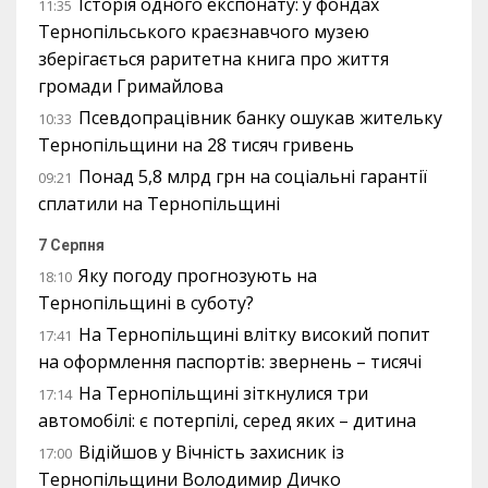
Історія одного експонату: у фондах
11:35
Тернопільського краєзнавчого музею
зберігається раритетна книга про життя
громади Гримайлова
Псевдопрацівник банку ошукав жительку
10:33
Тернопільщини на 28 тисяч гривень
Понад 5,8 млрд грн на соціальні гарантії
09:21
сплатили на Тернопільщині
7 Серпня
Яку погоду прогнозують на
18:10
Тернопільщині в суботу?
На Тернопільщині влітку високий попит
17:41
на оформлення паспортів: звернень – тисячі
На Тернопільщині зіткнулися три
17:14
автомобілі: є потерпілі, серед яких – дитина
Відійшов у Вічність захисник із
17:00
Тернопільщини Володимир Дичко