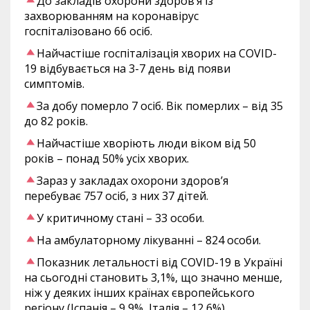
До закладів охорони здоров’я із
захворюванням на коронавірус
госпіталізовано 66 осіб.
Найчастіше госпіталізація хворих на COVID-
19 відбувається на 3-7 день від появи
симптомів.
За добу померло 7 осіб. Вік померлих – від 35
до 82 років.
Найчастіше хворіють люди віком від 50
років – понад 50% усіх хворих.
Зараз у закладах охорони здоров’я
перебуває 757 осіб, з них 37 дітей.
У критичному стані – 33 особи.
На амбулаторному лікуванні – 824 особи.
Показник летальності від COVID-19 в Україні
на сьогодні становить 3,1%, що значно менше,
ніж у деяких інших країнах європейського
регіону (Іспанія – 9,9%, Італія – 12,6%).