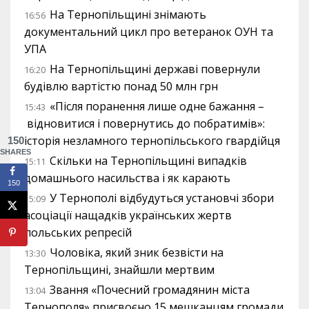
На Тернопільщині знімають
16:56
документальний цикл про ветеранок ОУН та
УПА
На Тернопільщині державі повернули
16:20
будівлю вартістю понад 50 млн грн
«Після поранення лише одне бажання –
15:43
відновитися і повернутись до побратимів»:
історія незламного тернопільського гвардійця
150
SHARES
Скільки на Тернопільщині випадків
15:11
домашнього насильства і як карають
150
У Тернополі відбудуться установчі збори
15:09
асоціації нащадків українських жертв
польських репресій
Чоловіка, який зник безвісти на
13:30
Тернопільщині, знайшли мертвим
Звання «Почесний громадянин міста
13:04
Тернополя» присвоєно 15 мешканцям громади