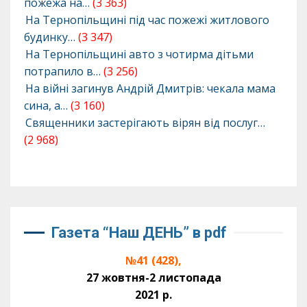
пожежа на…
(3 363)
На Тернопільщині під час пожежі житлового
будинку…
(3 347)
На Тернопільщині авто з чотирма дітьми
потрапило в…
(3 256)
На війні загинув Андрій Дмитрів: чекала мама
сина, а…
(3 160)
Священники застерігають вірян від послуг…
(2 968)
Газета “Наш ДЕНЬ” в pdf
№41 (428),
27 жовтня-2 листопада
2021 р.