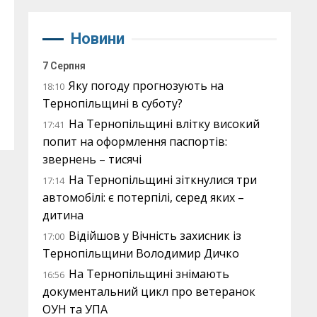
Новини
7 Серпня
Яку погоду прогнозують на
18:10
Тернопільщині в суботу?
На Тернопільщині влітку високий
17:41
попит на оформлення паспортів:
звернень – тисячі
На Тернопільщині зіткнулися три
17:14
автомобілі: є потерпілі, серед яких –
дитина
Відійшов у Вічність захисник із
17:00
Тернопільщини Володимир Дичко
На Тернопільщині знімають
16:56
документальний цикл про ветеранок
ОУН та УПА