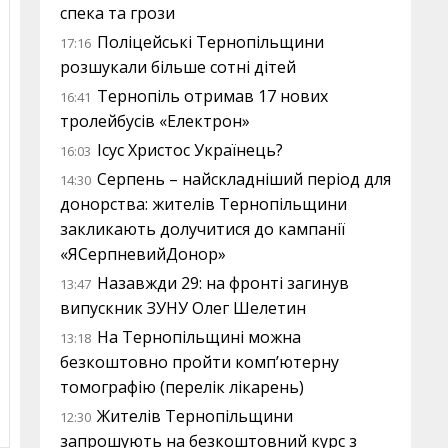
спека та грози
Поліцейські Тернопільщини
17:16
розшукали більше сотні дітей
Тернопіль отримав 17 нових
16:41
тролейбусів «Електрон»
Ісус Христос Українець?
16:03
Серпень – найскладніший період для
14:30
донорства: жителів Тернопільщини
закликають долучитися до кампанії
«ЯСерпневийДонор»
Назавжди 29: на фронті загинув
13:47
випускник ЗУНУ Олег Шелетин
На Тернопільщині можна
13:18
безкоштовно пройти комп’ютерну
томографію (перелік лікарень)
Жителів Тернопільщини
12:30
запрошують на безкоштовний курс з