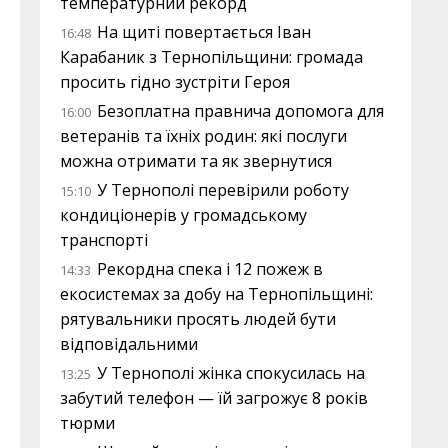
температурний рекорд
На щиті повертається Іван
16:48
Карабаник з Тернопільщини: громада
просить гідно зустріти Героя
Безоплатна правнича допомога для
16:00
ветеранів та їхніх родин: які послуги
можна отримати та як звернутися
У Тернополі перевірили роботу
15:10
кондиціонерів у громадському
транспорті
Рекордна спека і 12 пожеж в
14:33
екосистемах за добу на Тернопільщині:
рятувальники просять людей бути
відповідальними
У Тернополі жінка спокусилась на
13:25
забутий телефон — їй загрожує 8 років
тюрми