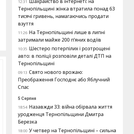
Шахрайство в інтернеті: на
12:31
Тернопільщині жінка втратила понад 63
тисячі гривень, намагаючись продати
взуття
На Тернопільщині лише в липні
11:26
затримали майже 200 п’яних водіїв
Шестеро потерпілих і розтрощені
10:35
авто: в поліції розповіли деталі ДТП на
Тернопільщині
Свято нового врожаю:
09:13
Преображення Господнє або Яблучний
Спас
5 Серпня
Назавжди 33: війна обірвала життя
18:54
уродженця Тернопільщини Дмитра
Березка
У четвер на Тернопільщині – сильна
18:00