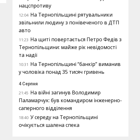
нацспротиву
На Тернопільщині рятувальники
12:04
звільнили людину з понівеченого в ДТП
авто
На щиті повертається Петро Федів з
11:23
Тернопільщини: майже рік невідомості
та надії
На Тернопільщині “банкір” виманив
10:31
у чоловіка понад 35 тисяч гривень
4 Серпня
На війні загинув Володимир
21:45
Паламарчук: був командиром інженерно-
саперного відділення
У середу на Тернопільщині
18:40
очікується шалена спека