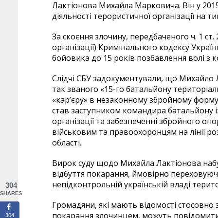
Лактіонова Михайла Марковича. Він у 2015
діяльності терористичної організації на 
За скоєння злочину, передбаченого ч. 1 ст. 
організації) Кримінального кодексу Украї
бойовика до 15 років позбавлення волі з 
Слідчі СБУ задокументували, що Михайло 
так званого «15-го батальйону територіа
«кар’єру» в незаконному збройному форму
став заступником командира батальйону із
організації та забезпеченні збройного оп
військовим та правоохоронцям на лінії р
області.
Вирок суду щодо Михайла Лактіонова набув
відбуття покарання, ймовірно переховуюч
непідконтрольній українській владі терито
304
SHARES
Громадяни, які мають відомості стосовно
покарання злочинцем, можуть повідомити
304