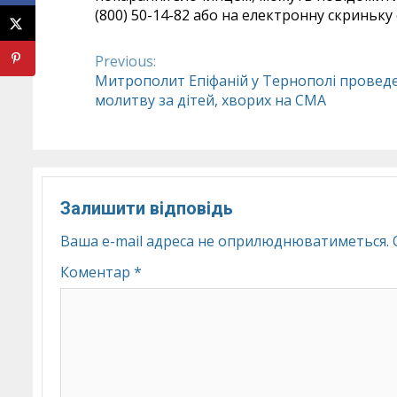
(800) 50-14-82 або на електронну скриньку
Previous:
Continue
Митрополит Епіфаній у Тернополі провед
молитву за дітей, хворих на СМА
Reading
Залишити відповідь
Ваша e-mail адреса не оприлюднюватиметься.
Коментар
*