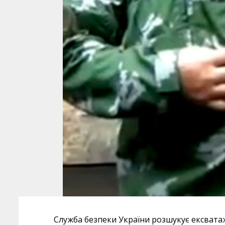
Служба безпеки України розшукує ексвата