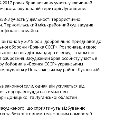
-2017 роках брав активну участь у злочинній
тимчасово окупованій території Луганщини.
258-3 (участь у діяльності терористичної
ни, Тернопільський міськрайонний суд засудив
конфіскацією майна.
Лактіонов у 2015 році добровільно приєднався до
льної оборони «Брянка СССР». Розпочавши свою
ванні на посаді командира взводу, згодом він
 озброєння. Засуджений брав особисту участь в
ору бойовиків «Брянка СССР» українським
озмежування у Попаснянському районі Луганській
 законної сили, однак він ухиляється від
ись від правосуддя на тимчасово
рії Донецької та Луганської областей.
 засудженого, що сприятимуть відбуванню
 їх за безкоштовним телефонним номером 0