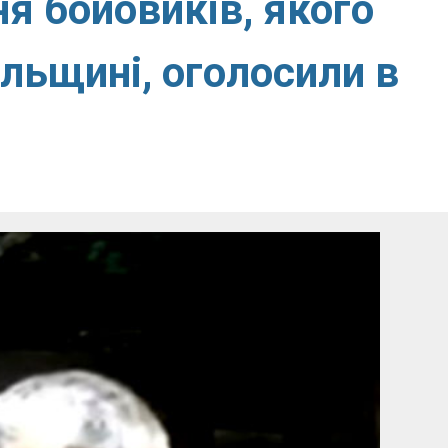
я бойовиків, якого
ільщині, оголосили в