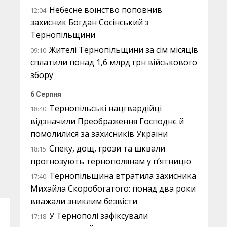
Небесне воїнство поповнив
12:04
захисник Богдан Сосінський з
Тернопільщини
Жителі Тернопільщини за сім місяців
09:10
сплатили понад 1,6 млрд грн військового
збору
6 Серпня
Тернопільські нацгвардійці
18:40
відзначили Преображення Господнє й
помолилися за захисників України
Спеку, дощ, грози та шквали
18:15
прогнозують тернополянам у п’ятницю
Тернопільщина втратила захисника
17:40
Михайла Скоробогатого: понад два роки
вважали зниклим безвісти
У Тернополі зафіксували
17:18