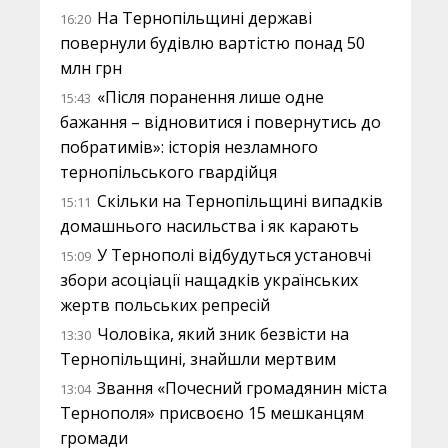
На Тернопільщині державі
16:20
повернули будівлю вартістю понад 50
млн грн
«Після поранення лише одне
15:43
бажання – відновитися і повернутись до
побратимів»: історія незламного
тернопільського гвардійця
Скільки на Тернопільщині випадків
15:11
домашнього насильства і як карають
У Тернополі відбудуться установчі
15:09
збори асоціації нащадків українських
жертв польських репресій
Чоловіка, який зник безвісти на
13:30
Тернопільщині, знайшли мертвим
Звання «Почесний громадянин міста
13:04
Тернополя» присвоєно 15 мешканцям
громади