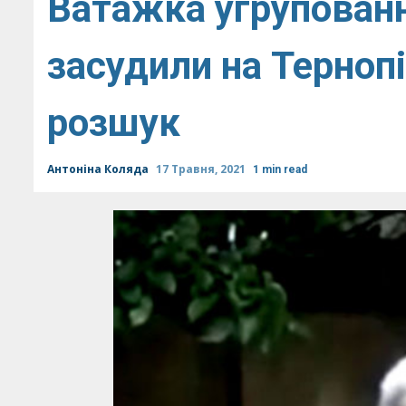
Ватажка угрупованн
засудили на Терноп
розшук
Антоніна Коляда
17 Травня, 2021
1 min read