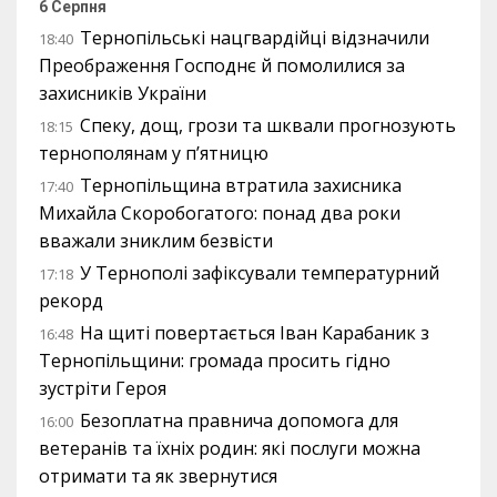
6 Серпня
Тернопільські нацгвардійці відзначили
18:40
Преображення Господнє й помолилися за
захисників України
Спеку, дощ, грози та шквали прогнозують
18:15
тернополянам у п’ятницю
Тернопільщина втратила захисника
17:40
Михайла Скоробогатого: понад два роки
вважали зниклим безвісти
У Тернополі зафіксували температурний
17:18
рекорд
На щиті повертається Іван Карабаник з
16:48
Тернопільщини: громада просить гідно
зустріти Героя
Безоплатна правнича допомога для
16:00
ветеранів та їхніх родин: які послуги можна
отримати та як звернутися