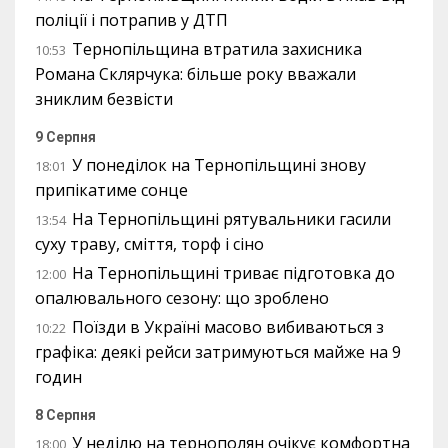
поліції і потрапив у ДТП
Тернопільщина втратила захисника
10:53
Романа Склярчука: більше року вважали
зниклим безвісти
9 Серпня
У понеділок на Тернопільщині знову
18:01
припікатиме сонце
На Тернопільщині рятувальники гасили
13:54
суху траву, сміття, торф і сіно
На Тернопільщині триває підготовка до
12:00
опалювального сезону: що зроблено
Поїзди в Україні масово вибиваються з
10:22
графіка: деякі рейси затримуються майже на 9
годин
8 Серпня
У неділю на тернополян очікує комфортна
18:00