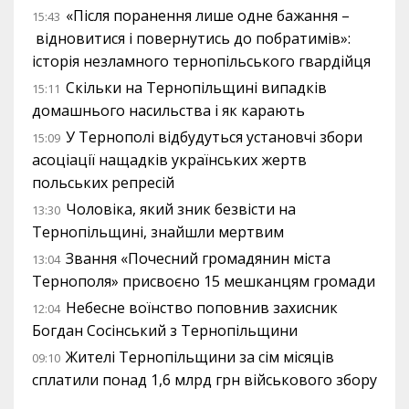
«Після поранення лише одне бажання –
15:43
відновитися і повернутись до побратимів»:
історія незламного тернопільського гвардійця
Скільки на Тернопільщині випадків
15:11
домашнього насильства і як карають
У Тернополі відбудуться установчі збори
15:09
асоціації нащадків українських жертв
польських репресій
Чоловіка, який зник безвісти на
13:30
Тернопільщині, знайшли мертвим
Звання «Почесний громадянин міста
13:04
Тернополя» присвоєно 15 мешканцям громади
Небесне воїнство поповнив захисник
12:04
Богдан Сосінський з Тернопільщини
Жителі Тернопільщини за сім місяців
09:10
сплатили понад 1,6 млрд грн військового збору