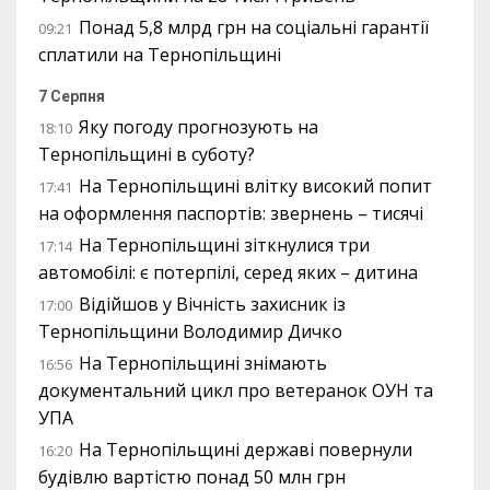
Понад 5,8 млрд грн на соціальні гарантії
09:21
сплатили на Тернопільщині
7 Серпня
Яку погоду прогнозують на
18:10
Тернопільщині в суботу?
На Тернопільщині влітку високий попит
17:41
на оформлення паспортів: звернень – тисячі
На Тернопільщині зіткнулися три
17:14
автомобілі: є потерпілі, серед яких – дитина
Відійшов у Вічність захисник із
17:00
Тернопільщини Володимир Дичко
На Тернопільщині знімають
16:56
документальний цикл про ветеранок ОУН та
УПА
На Тернопільщині державі повернули
16:20
будівлю вартістю понад 50 млн грн