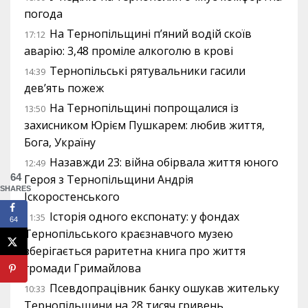
погода
На Тернопільщині п’яний водій скоїв
17:12
аварію: 3,48 проміле алкоголю в крові
Тернопільські рятувальники гасили
14:39
дев’ять пожеж
На Тернопільщині попрощалися із
13:50
захисником Юрієм Пушкарем: любив життя,
Бога, Україну
Назавжди 23: війна обірвала життя юного
12:49
64
Героя з Тернопільщини Андрія
SHARES
Іскоростенського
Історія одного експонату: у фондах
11:35
64
Тернопільського краєзнавчого музею
зберігається раритетна книга про життя
громади Гримайлова
Псевдопрацівник банку ошукав жительку
10:33
Тернопільщини на 28 тисяч гривень