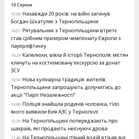
10 Серпня
Назавжди 20 років: на війні загинув
15:06
Богдан Шкатуляк з Тернопільщини
Рятувальник з Тернопільщини втретє
14:57
став срібним призером чемпіонату Європи з
пауерліфтингу
Капелюхи, віяла й історії Тернополя: містян
14:29
кличуть на костюмовану екскурсію за донат
ЗСУ
Нова кулінарна традиція: жителів
13:30
Тернопільщини запрошують долучитись до
акції “Пиріг Незалежності”
Поліція знайшла родичів чоловіка, тіло
13:00
якого виявили біля АЗС у Тернополі
На Тернопільщині попереджають про
12:20
шахраїв, які продають неіснуючі дрова
На Тернопільщині п’яний водій втікав від
11:46