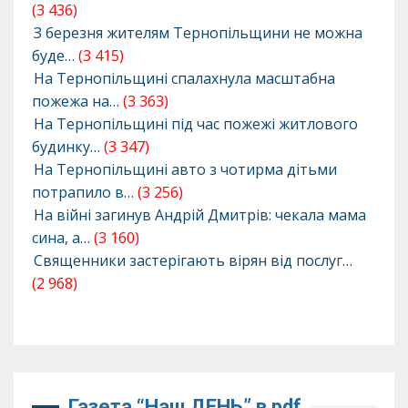
(3 436)
З березня жителям Тернопільщини не можна
буде…
(3 415)
На Тернопільщині спалахнула масштабна
пожежа на…
(3 363)
На Тернопільщині під час пожежі житлового
будинку…
(3 347)
На Тернопільщині авто з чотирма дітьми
потрапило в…
(3 256)
На війні загинув Андрій Дмитрів: чекала мама
сина, а…
(3 160)
Священники застерігають вірян від послуг…
(2 968)
Газета “Наш ДЕНЬ” в pdf