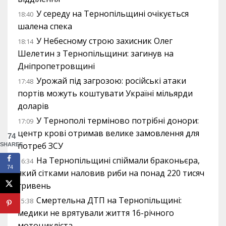
У середу на Тернопільщині очікується
18:40
шалена спека
У Небесному строю захисник Олег
18:14
Шелетин з Тернопільщини: загинув на
Дніпропетровщині
Урожай під загрозою: російські атаки
17:48
портів можуть коштувати Україні мільярди
доларів
У Тернополі терміново потрібні донори:
17:09
центр крові отримав велике замовлення для
74
потреб ЗСУ
SHARES
На Тернопільщині спіймали браконьєра,
16:34
74
який сітками наловив риби на понад 220 тисяч
гривень
Смертельна ДТП на Тернопільщині:
15:38
медики не врятували життя 16-річного
мотоцикліста