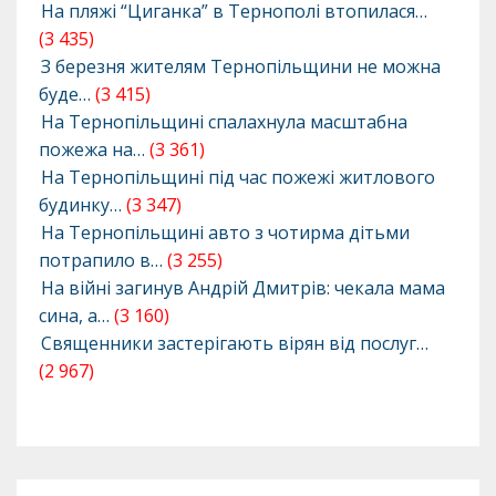
На пляжі “Циганка” в Тернополі втопилася…
(3 435)
З березня жителям Тернопільщини не можна
буде…
(3 415)
На Тернопільщині спалахнула масштабна
пожежа на…
(3 361)
На Тернопільщині під час пожежі житлового
будинку…
(3 347)
На Тернопільщині авто з чотирма дітьми
потрапило в…
(3 255)
На війні загинув Андрій Дмитрів: чекала мама
сина, а…
(3 160)
Священники застерігають вірян від послуг…
(2 967)