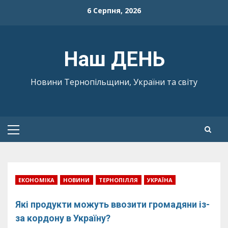
Skip
6 Серпня, 2026
to
content
Наш ДЕНЬ
Новини Тернопільщини, України та світу
Primary
Menu
ЕКОНОМІКА
НОВИНИ
ТЕРНОПІЛЛЯ
УКРАЇНА
Які продукти можуть ввозити громадяни із-
за кордону в Україну?