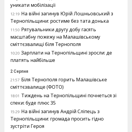
уникати мобілізації
На війні загинув Юрій Лошньовський з
12:19
Тернопільщини: ростиме без тата донька
Рятувальники другу добу гасять
11:50
масштабну пожежу на Малашівському
сміттєзвалищі біля Тернополя
Зарплати на Тернопільщині зросли: де
10:20
платять найбільше
2 Серпня
Біля Тернополя горить Малашівське
21:57
сміттєзвалище (ФОТО)
Тиждень на Тернопільщині почнеться зі
18:01
спеки: буде плюс 35
На війні загинув Андрій Сліпець з
15:29
Тернопільщини: громада просить гідно
зустріти Героя