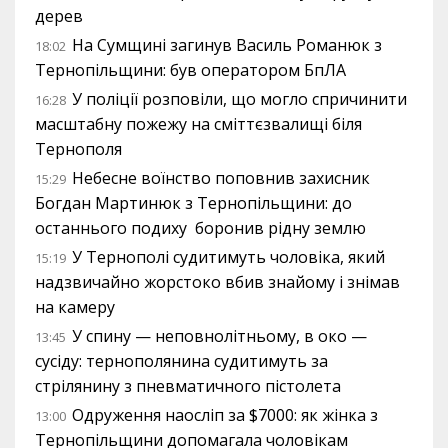
дерев
На Сумщині загинув Василь Романюк з
18:02
Тернопільщини: був оператором БпЛА
У поліції розповіли, що могло спричинити
16:28
масштабну пожежу на сміттєзвалищі біля
Тернополя
Небесне воїнство поповнив захисник
15:29
Богдан Мартинюк з Тернопільщини: до
останнього подиху боронив рідну землю
У Тернополі судитимуть чоловіка, який
15:19
надзвичайно жорстоко вбив знайому і знімав
на камеру
У спину — неповнолітньому, в око —
13:45
сусіду: тернополянина судитимуть за
стрілянину з пневматичного пістолета
Одруження наосліп за $7000: як жінка з
13:00
Тернопільщини допомагала чоловікам