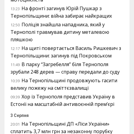
На фронті загинув Юрій Пушкар з
13:23
Тернопільщини: війна забирає найкращих
Поліція знайшла нападника, який у
12:50
Тернополі травмував дитину металевою
пляшкою
На щиті повертається Василь Ришкевич з
12:17
Тернопільщини: загинув під Покровськом
В парку “Загребелля” біля Тернополя
11:49
зрубали 248 дерев — справу передали до суду
На Тернопільщині продовжують гасити
10:39
велику пожежу на сміттєзвалищі
Хор із Тернополя представив Україну в
09:39
Естонії на масштабній антивоєнній прем’єрі
3 Серпня
На Тернопільщині ДП «Ліси України»
20:01
сплатить 3,7 млн грн за незаконну порубку