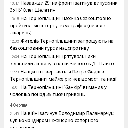
Назавжди 29: на фронті загинув випускник
13:47
ЗУНУ Олег Шелетин
На Тернопільщині можна безкоштовно
13:18
пройти комп’ютерну томографію (перелік
лікарень)
Жителів Тернопільщини запрошують на
12:30
безкоштовний курс з нацспротиву
На Тернопільщині рятувальники
12:04
звільнили людину з понівеченого в ДТП авто
На щиті повертається Петро Федів з
11:23
Тернопільщини: майже рік невідомості та надії
На Тернопільщині “банкір” виманив у
10:31
чоловіка понад 35 тисяч гривень
4 Серпня
На війні загинув Володимир Паламарчук:
21:45
був командиром інженерно-саперного
відділення