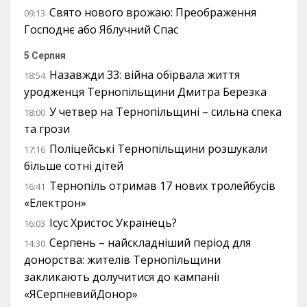
Свято нового врожаю: Преображення
09:13
Господнє або Яблучний Спас
5 Серпня
Назавжди 33: війна обірвала життя
18:54
уродженця Тернопільщини Дмитра Березка
У четвер на Тернопільщині – сильна спека
18:00
та грози
Поліцейські Тернопільщини розшукали
17:16
більше сотні дітей
Тернопіль отримав 17 нових тролейбусів
16:41
«Електрон»
Ісус Христос Українець?
16:03
Серпень – найскладніший період для
14:30
донорства: жителів Тернопільщини
закликають долучитися до кампанії
«ЯСерпневийДонор»