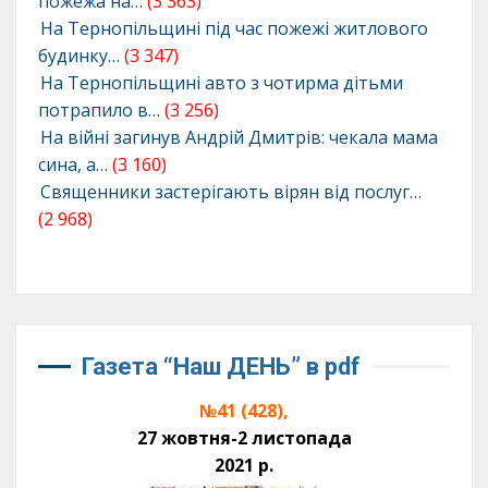
пожежа на…
(3 363)
На Тернопільщині під час пожежі житлового
будинку…
(3 347)
На Тернопільщині авто з чотирма дітьми
потрапило в…
(3 256)
На війні загинув Андрій Дмитрів: чекала мама
сина, а…
(3 160)
Священники застерігають вірян від послуг…
(2 968)
Газета “Наш ДЕНЬ” в pdf
№41 (428),
27 жовтня-2 листопада
2021 р.