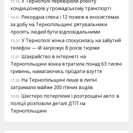
У Тернополі перевірили роботу
15:10
кондиціонерів у громадському транспорті
Рекордна спека і 12 пожеж в екосистемах
14:33
за добу на Тернопільщині: рятувальники
просять людей бути відповідальними
У Тернополі жінка спокусилась на забутий
13:25
телефон — їй загрожує 8 років тюрми
Шахрайство в інтернеті: на
12:31
Тернопільщині жінка втратила понад 63 тисячі
гривень, намагаючись продати взуття
На Тернопільщині лише в липні
11:26
затримали майже 200 п’яних водіїв
Шестеро потерпілих і розтрощені авто: в
10:35
поліції розповіли деталі ДТП на
Тернопільщині