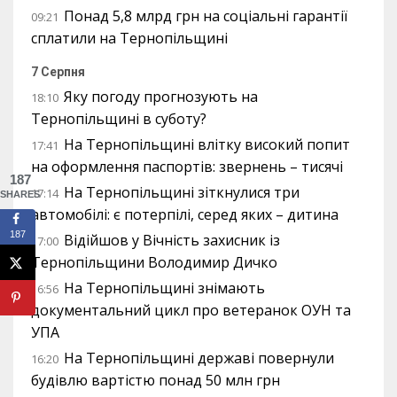
Понад 5,8 млрд грн на соціальні гарантії
09:21
сплатили на Тернопільщині
7 Серпня
Яку погоду прогнозують на
18:10
Тернопільщині в суботу?
На Тернопільщині влітку високий попит
17:41
на оформлення паспортів: звернень – тисячі
187
На Тернопільщині зіткнулися три
17:14
SHARES
автомобілі: є потерпілі, серед яких – дитина
187
Відійшов у Вічність захисник із
17:00
Тернопільщини Володимир Дичко
На Тернопільщині знімають
16:56
документальний цикл про ветеранок ОУН та
УПА
На Тернопільщині державі повернули
16:20
будівлю вартістю понад 50 млн грн