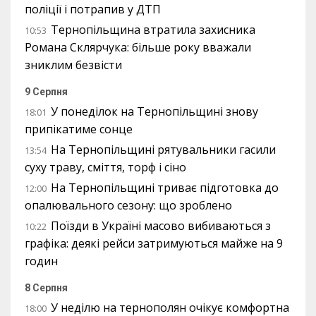
поліції і потрапив у ДТП
Тернопільщина втратила захисника
10:53
Романа Склярчука: більше року вважали
зниклим безвісти
9 Серпня
У понеділок на Тернопільщині знову
18:01
припікатиме сонце
На Тернопільщині рятувальники гасили
13:54
суху траву, сміття, торф і сіно
На Тернопільщині триває підготовка до
12:00
опалювального сезону: що зроблено
Поїзди в Україні масово вибиваються з
10:22
графіка: деякі рейси затримуються майже на 9
годин
8 Серпня
У неділю на тернополян очікує комфортна
18:00