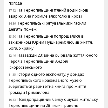
погода
На Тернопільщині п’яний водій скоїв
17:12
аварію: 3,48 проміле алкоголю в крові
Тернопільські рятувальники гасили
14:39
дев’ять пожеж
На Тернопільщині попрощалися із
13:50
захисником Юрієм Пушкарем: любив життя,
Бога, Україну
Назавжди 23: війна обірвала життя юного
12:49
Героя з Тернопільщини Андрія
Іскоростенського
Історія одного експонату: у фондах
11:35
Тернопільського краєзнавчого музею
зберігається раритетна книга про життя
громади Гримайлова
Псевдопрацівник банку ошукав жительку
10:33
Тернопільщини на 28 тисяч гривень