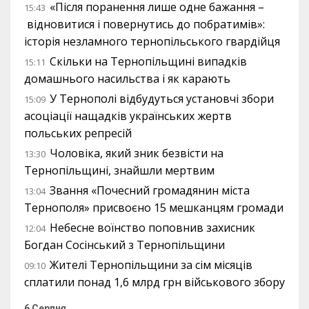
«Після поранення лише одне бажання –
15:43
відновитися і повернутись до побратимів»:
історія незламного тернопільського гвардійця
Скільки на Тернопільщині випадків
15:11
домашнього насильства і як карають
У Тернополі відбудуться установчі збори
15:09
асоціації нащадків українських жертв
польських репресій
Чоловіка, який зник безвісти на
13:30
Тернопільщині, знайшли мертвим
Звання «Почесний громадянин міста
13:04
Тернополя» присвоєно 15 мешканцям громади
Небесне воїнство поповнив захисник
12:04
Богдан Сосінський з Тернопільщини
Жителі Тернопільщини за сім місяців
09:10
сплатили понад 1,6 млрд грн військового збору
6 Серпня