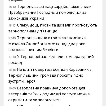
Тернопільські нацгвардійці відзначили
18:40
Преображення Господнє й помолилися за
захисників України
Спеку, дощ, грози та шквали прогнозують
18:15
тернополянам у п’ятницю
Тернопільщина втратила захисника
17:40
Михайла Скоробогатого: понад два роки
вважали зниклим безвісти
У Тернополі зафіксували температурний
17:18
рекорд
На щиті повертається Іван Карабаник з
16:48
Тернопільщини: громада просить гідно
зустріти Героя
Безоплатна правнича допомога для
16:00
ветеранів та їхніх родин: які послуги можна
отримати та як звернутися