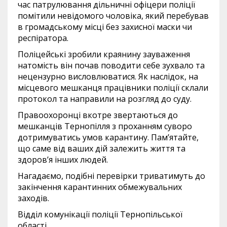
час патрулювання дільничні офіцери поліції
помітили невідомого чоловіка, який перебував
в громадському місці без захисної маски чи
респіратора.
Поліцейські зробили краянину зауваження
натомість він почав поводити себе зухвало та
нецензурно висловлюватися. Як наслідок, на
місцевого мешканця працівники поліції склали
протокол та направили на розгляд до суду.
Правоохоронці вкотре звертаються до
мешканців Тернопілля з проханням суворо
дотримуватись умов карантину. Пам’ятайте,
що саме від ваших дій залежить життя та
здоров’я інших людей.
Нагадаємо, подібні перевірки триватимуть до
закінчення карантинних обмежувальних
заходів.
Відділ комунікації поліції Тернопільської
області
.