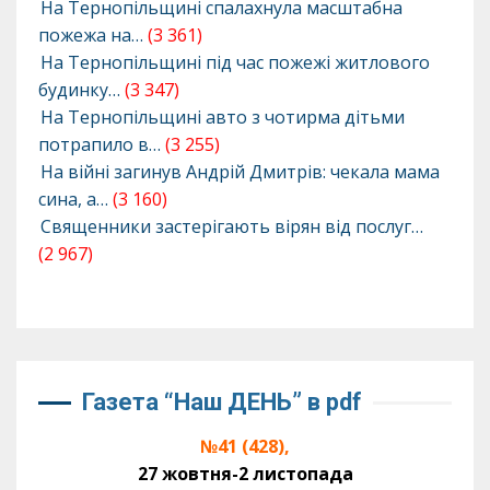
На Тернопільщині спалахнула масштабна
пожежа на…
(3 361)
На Тернопільщині під час пожежі житлового
будинку…
(3 347)
На Тернопільщині авто з чотирма дітьми
потрапило в…
(3 255)
На війні загинув Андрій Дмитрів: чекала мама
сина, а…
(3 160)
Священники застерігають вірян від послуг…
(2 967)
Газета “Наш ДЕНЬ” в pdf
№41 (428),
27 жовтня-2 листопада