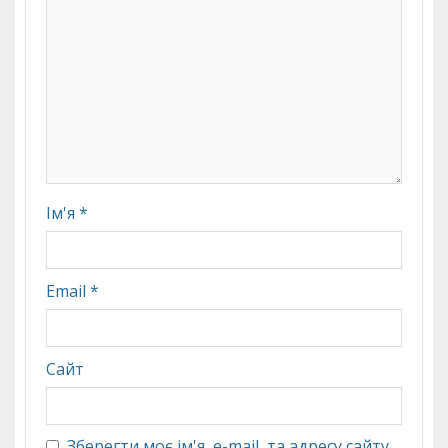
Ім'я
*
Email
*
Сайт
Зберегти моє ім'я, e-mail, та адресу сайту