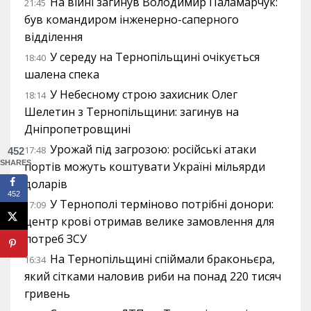
На війні загинув Володимир Паламарчук:
21:45
був командиром інженерно-саперного
відділення
У середу на Тернопільщині очікується
18:40
шалена спека
У Небесному строю захисник Олег
18:14
Шелетин з Тернопільщини: загинув на
Дніпропетровщині
Урожай під загрозою: російські атаки
17:48
452
SHARES
портів можуть коштувати Україні мільярди
доларів
452
У Тернополі терміново потрібні донори:
17:09
центр крові отримав велике замовлення для
потреб ЗСУ
На Тернопільщині спіймали браконьєра,
16:34
який сітками наловив риби на понад 220 тисяч
гривень