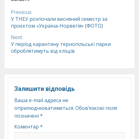
Previous:
Continue
У ТНЕУ розпочали весняний семестр за
проєктом «Україна-Норвегія» (ФОТО)
Reading
Next:
У період карантину тернопільські парки
оброблятимуть від кліщів
Залишити відповідь
Ваша e-mail адреса не
оприлюднюватиметься.
Обов’язкові поля
позначені
*
Коментар
*