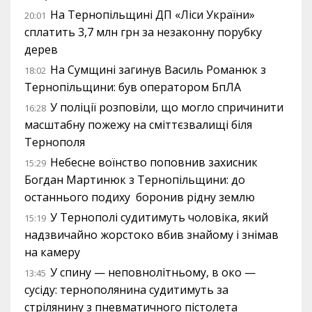
На Тернопільщині ДП «Ліси України»
20:01
сплатить 3,7 млн грн за незаконну порубку
дерев
На Сумщині загинув Василь Романюк з
18:02
Тернопільщини: був оператором БпЛА
У поліції розповіли, що могло спричинити
16:28
масштабну пожежу на сміттєзвалищі біля
Тернополя
Небесне воїнство поповнив захисник
15:29
Богдан Мартинюк з Тернопільщини: до
останнього подиху боронив рідну землю
У Тернополі судитимуть чоловіка, який
15:19
надзвичайно жорстоко вбив знайому і знімав
на камеру
У спину — неповнолітньому, в око —
13:45
сусіду: тернополянина судитимуть за
стрілянину з пневматичного пістолета