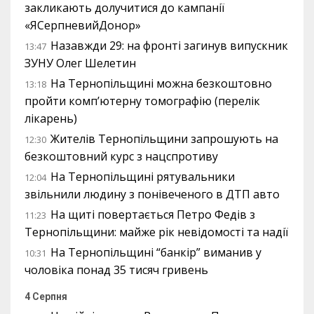
закликають долучитися до кампанії
«ЯСерпневийДонор»
Назавжди 29: на фронті загинув випускник
13:47
ЗУНУ Олег Шелетин
На Тернопільщині можна безкоштовно
13:18
пройти комп’ютерну томографію (перелік
лікарень)
Жителів Тернопільщини запрошують на
12:30
безкоштовний курс з нацспротиву
На Тернопільщині рятувальники
12:04
звільнили людину з понівеченого в ДТП авто
На щиті повертається Петро Федів з
11:23
Тернопільщини: майже рік невідомості та надії
На Тернопільщині “банкір” виманив у
10:31
чоловіка понад 35 тисяч гривень
4 Серпня