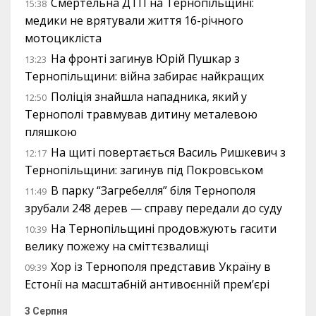
Смертельна ДТП на Тернопільщині:
15:38
медики не врятували життя 16-річного
мотоцикліста
На фронті загинув Юрій Пушкар з
13:23
Тернопільщини: війна забирає найкращих
Поліція знайшла нападника, який у
12:50
Тернополі травмував дитину металевою
пляшкою
На щиті повертається Василь Ришкевич з
12:17
Тернопільщини: загинув під Покровськом
В парку “Загребелля” біля Тернополя
11:49
зрубали 248 дерев — справу передали до суду
На Тернопільщині продовжують гасити
10:39
велику пожежу на сміттєзвалищі
Хор із Тернополя представив Україну в
09:39
Естонії на масштабній антивоєнній прем’єрі
3 Серпня