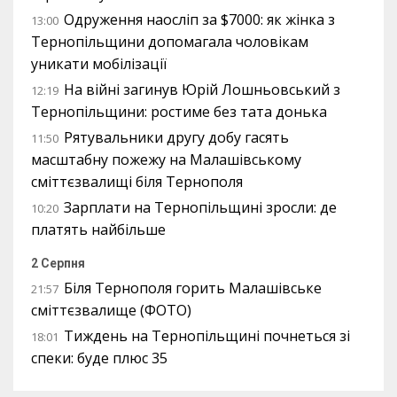
Одруження наосліп за $7000: як жінка з
13:00
Тернопільщини допомагала чоловікам
уникати мобілізації
На війні загинув Юрій Лошньовський з
12:19
Тернопільщини: ростиме без тата донька
Рятувальники другу добу гасять
11:50
масштабну пожежу на Малашівському
сміттєзвалищі біля Тернополя
Зарплати на Тернопільщині зросли: де
10:20
платять найбільше
2 Серпня
Біля Тернополя горить Малашівське
21:57
сміттєзвалище (ФОТО)
Тиждень на Тернопільщині почнеться зі
18:01
спеки: буде плюс 35