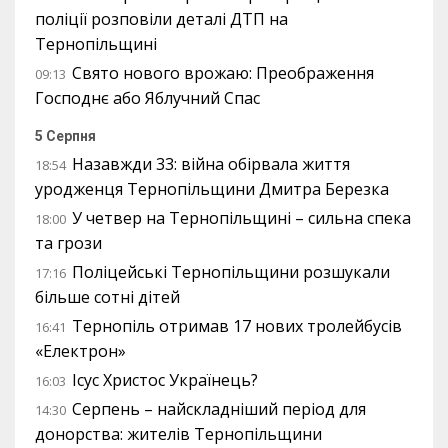
поліції розповіли деталі ДТП на
Тернопільщині
Свято нового врожаю: Преображення
09:13
Господнє або Яблучний Спас
5 Серпня
Назавжди 33: війна обірвала життя
18:54
уродженця Тернопільщини Дмитра Березка
У четвер на Тернопільщині – сильна спека
18:00
та грози
Поліцейські Тернопільщини розшукали
17:16
більше сотні дітей
Тернопіль отримав 17 нових тролейбусів
16:41
«Електрон»
Ісус Христос Українець?
16:03
Серпень – найскладніший період для
14:30
донорства: жителів Тернопільщини