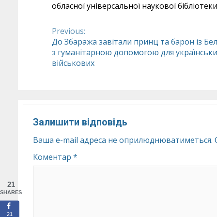
обласної універсальної наукової бібліотеки
Previous:
Continue
До Збаража завітали принц та барон із Бел
з гуманітарною допомогою для українськ
Reading
військових
Залишити відповідь
Ваша e-mail адреса не оприлюднюватиметься.
Коментар
*
21
SHARES
21