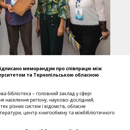
підписано меморандум про співпрацю між
ерситетом та Тернопільською обласною
а бібліотека – головний заклад у сфері
я населення регіону, науково-дослідний,
ек різних систем і відомств, обласне
тератури, центр книгообміну та міжбібліотечного