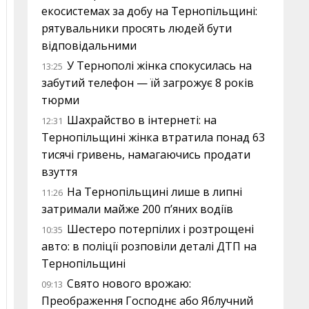
екосистемах за добу на Тернопільщині:
рятувальники просять людей бути
відповідальними
У Тернополі жінка спокусилась на
13:25
забутий телефон — їй загрожує 8 років
тюрми
Шахрайство в інтернеті: на
12:31
Тернопільщині жінка втратила понад 63
тисячі гривень, намагаючись продати
взуття
На Тернопільщині лише в липні
11:26
затримали майже 200 п’яних водіїв
Шестеро потерпілих і розтрощені
10:35
авто: в поліції розповіли деталі ДТП на
Тернопільщині
Свято нового врожаю:
09:13
Преображення Господнє або Яблучний