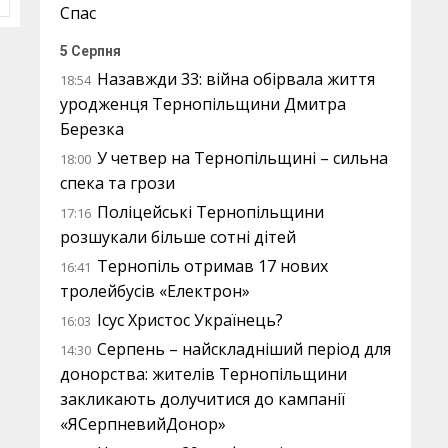
Спас
5 Серпня
Назавжди 33: війна обірвала життя
18:54
уродженця Тернопільщини Дмитра
Березка
У четвер на Тернопільщині – сильна
18:00
спека та грози
Поліцейські Тернопільщини
17:16
розшукали більше сотні дітей
Тернопіль отримав 17 нових
16:41
тролейбусів «Електрон»
Ісус Христос Українець?
16:03
Серпень – найскладніший період для
14:30
донорства: жителів Тернопільщини
закликають долучитися до кампанії
«ЯСерпневийДонор»