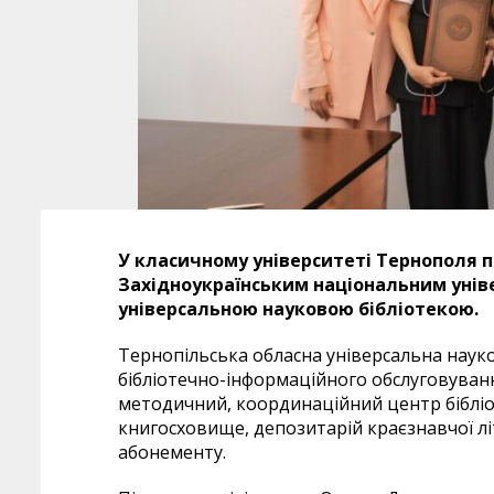
У класичному університеті Тернополя 
Західноукраїнським національним унів
універсальною науковою бібліотекою.
Тернопільська обласна універсальна науков
бібліотечно-інформаційного обслуговуванн
методичний, координаційний центр бібліот
книгосховище, депозитарій краєзнавчої лі
абонементу.