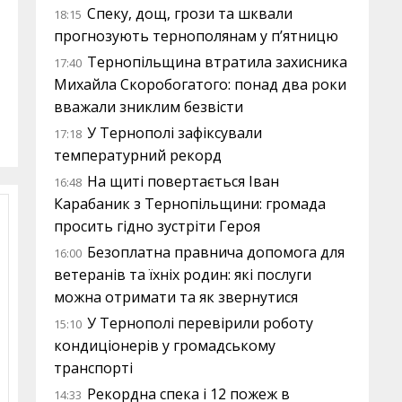
Спеку, дощ, грози та шквали
18:15
прогнозують тернополянам у п’ятницю
Тернопільщина втратила захисника
17:40
Михайла Скоробогатого: понад два роки
вважали зниклим безвісти
У Тернополі зафіксували
17:18
температурний рекорд
На щиті повертається Іван
16:48
Карабаник з Тернопільщини: громада
просить гідно зустріти Героя
Безоплатна правнича допомога для
16:00
ветеранів та їхніх родин: які послуги
можна отримати та як звернутися
У Тернополі перевірили роботу
15:10
кондиціонерів у громадському
транспорті
Рекордна спека і 12 пожеж в
14:33