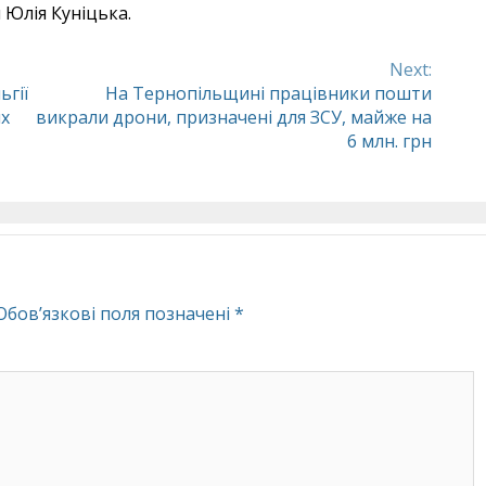
 Юлія Куніцька.
Next:
ьгії
На Тернопільщині працівники пошти
их
викрали дрони, призначені для ЗСУ, майже на
6 млн. грн
Обов’язкові поля позначені
*