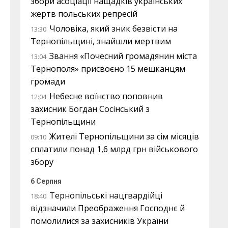
збори асоціації нащадків українських
жертв польських репресій
Чоловіка, який зник безвісти на
13:30
Тернопільщині, знайшли мертвим
Звання «Почесний громадянин міста
13:04
Тернополя» присвоєно 15 мешканцям
громади
Небесне воїнство поповнив
12:04
захисник Богдан Сосінський з
Тернопільщини
Жителі Тернопільщини за сім місяців
09:10
сплатили понад 1,6 млрд грн військового
збору
6 Серпня
Тернопільські нацгвардійці
18:40
відзначили Преображення Господнє й
помолилися за захисників України