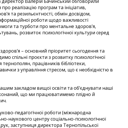
та директор Валерій Бачинський обговорили
 про реалізацію програм та ініціатив,
ов’я та резильєнтності, обмін досвідом,
інформаційної роботи щодо важливості
моги та турботи про ментальне здоров’я,
ьтувань, розвиток психологічної культури серед
здоров’я – основний пріоритет сьогодення та
имо спільні проєкти з розвитку психологічної
я тернополян, працівників бібліотеки,
вички з управління стресом, що є необхідністю в
вашим закладом вищої освіти та об’єднувати наші
реконаний, що ми працюватимемо плідно й
ич.
ауково-педагогічної роботи (міжнародна
ьно-наукового центру соціально-психологічної
рук, заступниця директора Тернопільської