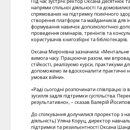
Під час зустрічі ректор Оксана Десятнюк 
напрями спільної діяльності та домовилися
спрямованих на підтримку психічного здор
створення платформ та майданчиків для 
формування навичок допсихологічної допо
проведення семінарів, тренінгів та консул
користувачів книгозбірні та бібліотекарів.
Оксана Миронівна зазначила: «Ментальне 
вимога часу. Працюючи разом, ми впровад
стійкості, реалізуємо курси, практикуми дл
допоможемо їм вдосконалити практичні на
умовах війни».
«Раді сьогодні розпочинати співпрацю із 
зусилля задля підтримки суспільства. Пе
результативно», – сказав Валерій Йосипов
До спілкування долучилися проректор з н
діяльність) Уляна Коруц, директор навчал
підтримки та резильєнтності Оксана Шанд