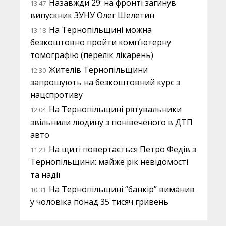
Назавжди 29: на фронті загинув
13:47
випускник ЗУНУ Олег Шелетин
На Тернопільщині можна
13:18
безкоштовно пройти комп’ютерну
томографію (перелік лікарень)
Жителів Тернопільщини
12:30
запрошують на безкоштовний курс з
нацспротиву
На Тернопільщині рятувальники
12:04
звільнили людину з понівеченого в ДТП
авто
На щиті повертається Петро Федів з
11:23
Тернопільщини: майже рік невідомості
та надії
На Тернопільщині “банкір” виманив
10:31
у чоловіка понад 35 тисяч гривень