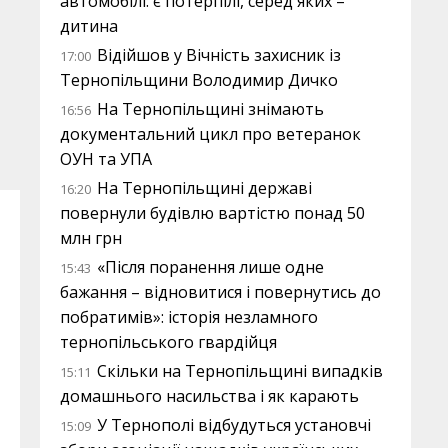
автомобілі: є потерпілі, серед яких –
дитина
Відійшов у Вічність захисник із
17:00
Тернопільщини Володимир Дичко
На Тернопільщині знімають
16:56
документальний цикл про ветеранок
ОУН та УПА
На Тернопільщині державі
16:20
повернули будівлю вартістю понад 50
млн грн
«Після поранення лише одне
15:43
бажання – відновитися і повернутись до
побратимів»: історія незламного
тернопільського гвардійця
Скільки на Тернопільщині випадків
15:11
домашнього насильства і як карають
У Тернополі відбудуться установчі
15:09