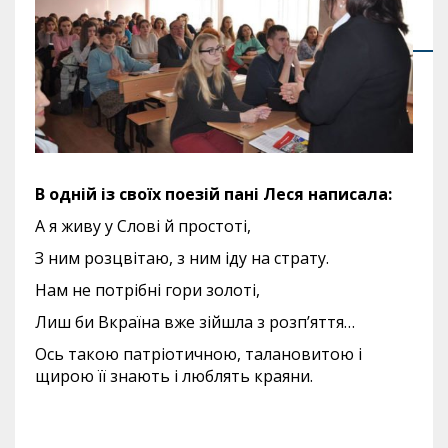
В одній із своїх поезій пані Леся написала:
А я живу у Слові й простоті,
З ним розцвітаю, з ним іду на страту.
Нам не потрібні гори золоті,
Лиш би Вкраїна вже зійшла з розп’яття…
Ось такою патріотичною, талановитою і
щирою її знають і люблять краяни.