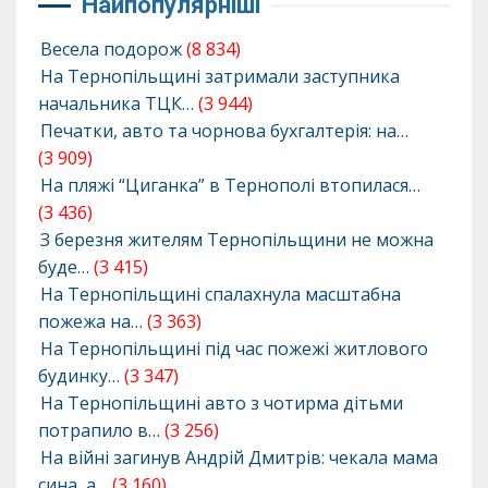
Найпопулярніші
Весела подорож
(8 834)
На Тернопільщині затримали заступника
начальника ТЦК…
(3 944)
Печатки, авто та чорнова бухгалтерія: на…
(3 909)
На пляжі “Циганка” в Тернополі втопилася…
(3 436)
З березня жителям Тернопільщини не можна
буде…
(3 415)
На Тернопільщині спалахнула масштабна
пожежа на…
(3 363)
На Тернопільщині під час пожежі житлового
будинку…
(3 347)
На Тернопільщині авто з чотирма дітьми
потрапило в…
(3 256)
На війні загинув Андрій Дмитрів: чекала мама
сина, а…
(3 160)