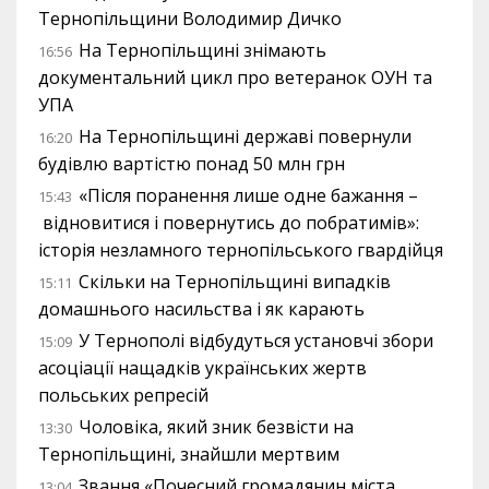
Тернопільщини Володимир Дичко
На Тернопільщині знімають
16:56
документальний цикл про ветеранок ОУН та
УПА
На Тернопільщині державі повернули
16:20
будівлю вартістю понад 50 млн грн
«Після поранення лише одне бажання –
15:43
відновитися і повернутись до побратимів»:
історія незламного тернопільського гвардійця
Скільки на Тернопільщині випадків
15:11
домашнього насильства і як карають
У Тернополі відбудуться установчі збори
15:09
асоціації нащадків українських жертв
польських репресій
Чоловіка, який зник безвісти на
13:30
Тернопільщині, знайшли мертвим
Звання «Почесний громадянин міста
13:04