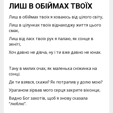
ЛИШ В ОБІЙМАХ ТВОЇХ
Лиш в обіймах твоїх я ховаюсь від цілого світу,
Лиш в цілунках твоїх віднаходжу життя цього
смак,
Лиш від ласк твоїх рук я палаю, як сонце в
зеніті,
Хоч давно не дівча, ну і ти вже давно не юнак.
Тану в милих очах, як маленька сніжинка на
сонці.
Де ти взявся, скажи? Як потрапив у долю мою?
Ураганом зірвав мого серця закрите віконце,
Видно Бог захотів, щоб я знову сказала
“люблю”.