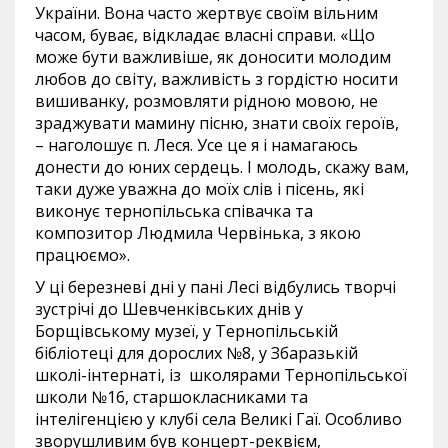
України. Вона часто жертвує своїм вільним
часом, буває, відкладає власні справи. «Що
може бути важливіше, як доносити молодим
любов до світу, важливість з гордістю носити
вишиванку, розмовляти рідною мовою, не
зраджувати мамину пісню, знати своїх героїв,
– наголошує п. Леся. Усе це я і намагаюсь
донести до юних сердець. І молодь, скажу вам,
таки дуже уважна до моїх слів і пісень, які
виконує тернопільська співачка та
композитор Людмила Червінька, з якою
працюємо».
У ці березневі дні у пані Лесі відбулись творчі
зустрічі до Шевченківських днів у
Борщівському музеї, у Тернопільській
бібліотеці для дорослих №8, у Збаразькій
школі-інтернаті, із школярами Тернопільської
школи №16, старшокласниками та
інтелігенцією у клубі села Великі Гаї. Особливо
зворушливим був концерт-реквієм,