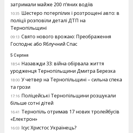
затримали майже 200 п’яних водіїв
Шестеро потерпілих і розтрощені авто: в
10:35
поліції розповіли деталі ДТП на
Тернопільщині
Свято нового врожаю: Преображення
09:13
Господнє або Яблучний Спас
5 Серпня
Назавжди 33: війна обірвала життя
18:54
уродженця Тернопільщини Дмитра Березка
У четвер на Тернопільщині – сильна спека
18:00
та грози
Поліцейські Тернопільщини розшукали
17:16
більше сотні дітей
Тернопіль отримав 17 нових тролейбусів
16:41
«Електрон»
Ісус Христос Українець?
16:03