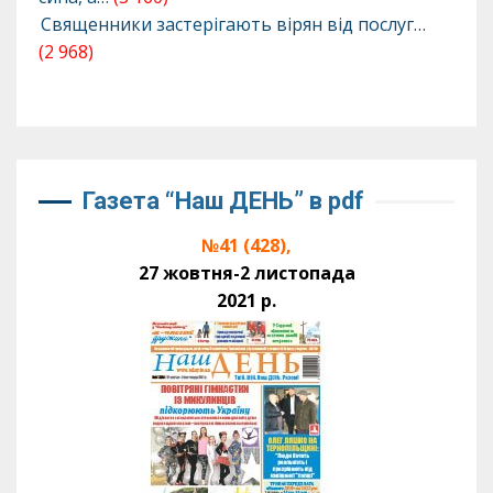
Священники застерігають вірян від послуг…
(2 968)
Газета “Наш ДЕНЬ” в pdf
№41 (428),
27 жовтня-2 листопада
2021 р.