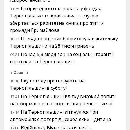
Іскоростенського
Історія одного експонату: у фондах
11:35
Тернопільського краєзнавчого музею
зберігається раритетна книга про життя
громади Гримайлова
Псевдопрацівник банку ошукав жительку
10:33
Тернопільщини на 28 тисяч гривень
Понад 5,8 млрд грн на соціальні гарантії
09:21
сплатили на Тернопільщині
7 Серпня
Яку погоду прогнозують на
18:10
Тернопільщині в суботу?
На Тернопільщині влітку високий попит
17:41
на оформлення паспортів: звернень – тисячі
На Тернопільщині зіткнулися три
17:14
автомобілі: є потерпілі, серед яких – дитина
Відійшов у Вічність захисник із
17:00