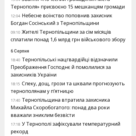
Тернополя» присвоєно 15 мешканцям громади
Небесне воїнство поповнив захисник
12:04
Богдан Сосінський з Тернопільщини
Жителі Тернопільщини за сім місяців
09:10
сплатили понад 1,6 млрд грн військового збору
6 Серпня
Тернопільські нацгвардійці відзначили
18:40
Преображення Господнє й помолилися за
захисників України
Спеку, дощ, грози та шквали прогнозують
18:15
тернополянам у п’ятницю
Тернопільщина втратила захисника
17:40
Михайла Скоробогатого: понад два роки
вважали зниклим безвісти
У Тернополі зафіксували температурний
17:18
рекорд