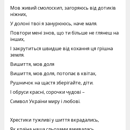
Мов живий смолоскип, загоряюсь від дотиків
ніжних,
У долоні твої я занурююсь, наче маля.
Повтори мені знов, що ти більше не глянеш на
інших,
І закрутиться швидше від кохання ця грішна
земля.
Вишиття, мов доля
Вишиття, мов доля, потопає в квітах,
Рушничок на щастя зберігайте, діти.
І обруси красні, сорочки чудові –
Символ України миру і любові.
Хрестики тужливі у шиття вкрадались,
Як країна наша сльозами вмивалась.