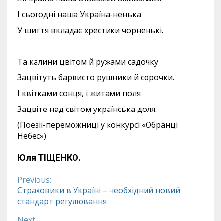
І сьогодні наша Україна-ненька
У шиття вкладає хрестики чорненькі.
Та калини цвітом й ружами садочку
Зацвітуть барвисто рушники й сорочки.
І квітками сонця, і житами поля
Зацвіте над світом українська доля.
(Поезії-переможниці у конкурсі «Обранці
Небес»)
Юля ТІЩЕНКО.
Previous:
Continue
Страховики в Україні – необхідний новий
стандарт регулювання
Reading
Next: