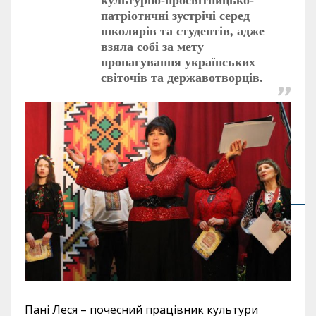
культурно-просвітницько-
патріотичні зустрічі серед
школярів та студентів, адже
взяла собі за мету
пропагування українських
світочів та державотворців.
Пані Леся – почесний працівник культури