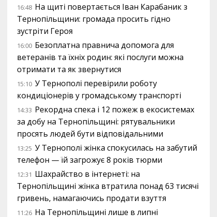
На щиті повертається Іван Карабаник з
16:48
Тернопільщини: громада просить гідно
зустріти Героя
Безоплатна правнича допомога для
16:00
ветеранів та їхніх родин: які послуги можна
отримати та як звернутися
У Тернополі перевірили роботу
15:10
кондиціонерів у громадському транспорті
Рекордна спека і 12 пожеж в екосистемах
14:33
за добу на Тернопільщині: рятувальники
просять людей бути відповідальними
У Тернополі жінка спокусилась на забутий
13:25
телефон — їй загрожує 8 років тюрми
Шахрайство в інтернеті: на
12:31
Тернопільщині жінка втратила понад 63 тисячі
гривень, намагаючись продати взуття
На Тернопільщині лише в липні
11:26