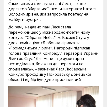
Саме такими є виступи пані Лесі», – каже
директор Збаразької школи-інтернату Наталя
Володимирівна, яка запросила поетесу на
майбутні зустрічі.
До речі, недавно пані Леся стала
переможницею у міжнародно-поетичному
конкурсі “Обранці Небес” ім. Василя Стуса у
двох номінаціях: «Любовна лірика» та
«Громадянська лірика». Нагороди підписав
голова правління Конгресу літераторів України
Дмитро Стус. “Для мене – це дуже гарна
несподіванка, бо аж на дві перемоги не
сподівалась», – зазначає Леся Любарська.
Конкурс проходив у Покровську Донецької
області і відбір був дуже прискіпливий.