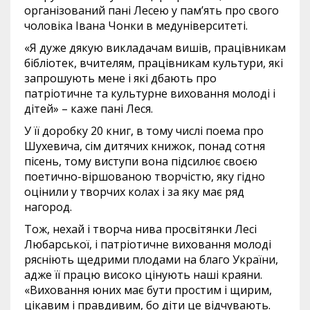
організований пані Лесею у пам’ять про свого
чоловіка Івана Чонки в медуніверситеті.
«Я дуже дякую викладачам вишів, працівникам
бібліотек, вчителям, працівникам культури, які
запрошують мене і які дбають про
патріотичне та культурне виховання молоді і
дітей» – каже пані Леся.
У її доробку 20 книг, в тому числі поема про
Шухевича, сім дитячих книжок, понад сотня
пісень, тому виступи вона підсилює своєю
поетично-віршованою творчістю, яку гідно
оцінили у творчих колах і за яку має ряд
нагород.
Тож, нехай і творча нива просвітянки Лесі
Любарської, і патріотичне виховання молоді
рясніють щедрими плодами на благо України,
адже її працю високо цінують наші краяни.
«Виховання юних має бути простим і щирим,
цікавим і правдивим, бо діти це відчувають.