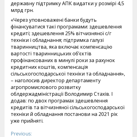
державну підтримку АПК видатки у розмірі 4,5
млрд грн.
«Через уповноважені банки будуть
фінансуватися такі програмами: здешевлення
кредиті; здешевлення 25% вітчизняної с/г
техніки і обладнання; підтримка галузі
тваринництва, яка включає компенсацію
вартості тваринницьких об’єктів
профінансованих в минулі роки за рахунок
кредитних коштів, компенсація
сільськогосподарської техніки та обладнання»,
– наголосив директор департаменту
агропромислового розвитку
облдержадміністрації Володимир Стахів. І
додав: по двох програмах здешевлення
кредитів та вітчизняної сільськогосподарської
техніки й обладнання постанови на 2021 рік
уже прийняті.
Previous:
Continue