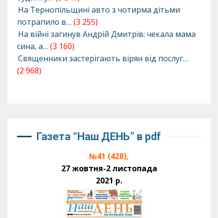
На Тернопільщині авто з чотирма дітьми
потрапило в…
(3 255)
На війні загинув Андрій Дмитрів: чекала мама
сина, а…
(3 160)
Священники застерігають вірян від послуг…
(2 968)
Газета “Наш ДЕНЬ” в pdf
№41 (428),
27 жовтня-2 листопада
2021 р.