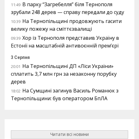
В парку “Загребелля” біля Тернополя
11:49
зрубали 248 дерев — справу передали до суду
На Тернопільщині продовжують гасити
10:39
велику пожежу на сміттєзвалищі
Хор із Тернополя представив Україну в
09:39
Естонії на масштабній антивоєнній прем’єрі
3 Серпня
На Тернопільщині ДП «Ліси України»
20:01
сплатить 3,7 млн грн за незаконну порубку
дерев
На Сумщині загинув Василь Романюк з
18:02
Тернопільщини: був оператором БпЛА
Читати всі новини