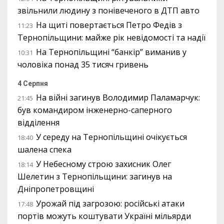
звільнили людину з понівеченого в ДТП авто
На щиті повертається Петро Федів з
11:23
Тернопільщини: майже рік невідомості та надії
На Тернопільщині “банкір” виманив у
10:31
чоловіка понад 35 тисяч гривень
4 Серпня
На війні загинув Володимир Паламарчук:
21:45
був командиром інженерно-саперного
відділення
У середу на Тернопільщині очікується
18:40
шалена спека
У Небесному строю захисник Олег
18:14
Шелетин з Тернопільщини: загинув на
Дніпропетровщині
Урожай під загрозою: російські атаки
17:48
портів можуть коштувати Україні мільярди