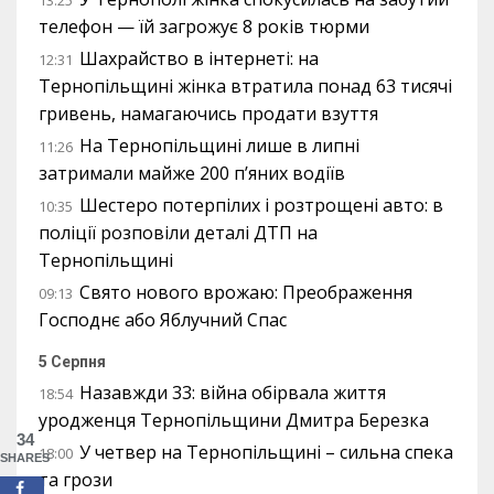
телефон — їй загрожує 8 років тюрми
Шахрайство в інтернеті: на
12:31
Тернопільщині жінка втратила понад 63 тисячі
гривень, намагаючись продати взуття
На Тернопільщині лише в липні
11:26
затримали майже 200 п’яних водіїв
Шестеро потерпілих і розтрощені авто: в
10:35
поліції розповіли деталі ДТП на
Тернопільщині
Свято нового врожаю: Преображення
09:13
Господнє або Яблучний Спас
5 Серпня
Назавжди 33: війна обірвала життя
18:54
уродженця Тернопільщини Дмитра Березка
34
У четвер на Тернопільщині – сильна спека
18:00
SHARES
та грози