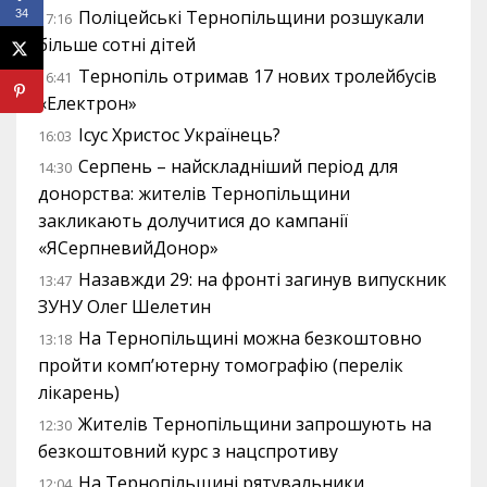
Поліцейські Тернопільщини розшукали
34
17:16
більше сотні дітей
Тернопіль отримав 17 нових тролейбусів
16:41
«Електрон»
Ісус Христос Українець?
16:03
Серпень – найскладніший період для
14:30
донорства: жителів Тернопільщини
закликають долучитися до кампанії
«ЯСерпневийДонор»
Назавжди 29: на фронті загинув випускник
13:47
ЗУНУ Олег Шелетин
На Тернопільщині можна безкоштовно
13:18
пройти комп’ютерну томографію (перелік
лікарень)
Жителів Тернопільщини запрошують на
12:30
безкоштовний курс з нацспротиву
На Тернопільщині рятувальники
12:04