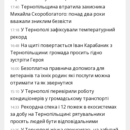
Тернопільщина втратила захисника
17:40
Михайла Скоробогатого: понад два роки
вважали зниклим безвісти
У Тернополі зафіксували температурний
17:18
рекорд
На щиті повертається Іван Карабаник з
16:48
Тернопільщини: громада просить гідно
зустріти Героя
Безоплатна правнича допомога для
16:00
ветеранів та їхніх родин: які послуги можна
отримати та як звернутися
У Тернополі перевірили роботу
15:10
кондиціонерів у громадському транспорті
Рекордна спека і 12 пожеж в екосистемах
14:33
за добу на Тернопільщині: рятувальники
просять людей бути відповідальними
У Тернополі жінка спокусилась на забутий
13:25