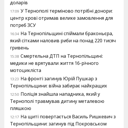
доларів
У Тернополі терміново потрібні донори:
17:09
центр крові отримав велике замовлення для
потреб ЗСУ
На Тернопільщині спіймали браконьєра,
16:34
який сітками наловив риби на понад 220 тисяч
гривень
Смертельна ДТП на Тернопільщині:
15:38
медики не врятували життя 16-річного
мотоцикліста
На фронті загинув Юрій Пушкар з
13:23
Тернопільщини: війна забирає найкращих
Поліція знайшла нападника, який у
12:50
Тернополі травмував дитину металевою
пляшкою
На щиті повертається Василь Ришкевич з
12:17
Тернопільщини: загинув під Покровськом