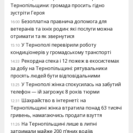
Тернопільщини: громада просить гідно
зустріти Героя
Безоплатна правнича допомога для
16:00
ветеранів та їхніх родин: які послуги можна
отримати та як звернутися
У Тернополі перевірили роботу
15:10
кондиціонерів у громадському транспорті
Рекордна спека і 12 пожеж в екосистемах
14:33
за добу на Тернопільщині: рятувальники
просять людей бути відповідальними
У Тернополі жінка спокусилась на забутий
13:25
телефон — їй загрожує 8 років тюрми
Шахрайство в інтернеті: на
12:31
Тернопільщині жінка втратила понад 63 тисячі
гривень, намагаючись продати взуття
На Тернопільщині лише в липні
11:26
затримали майже 200 п’яних водіїв