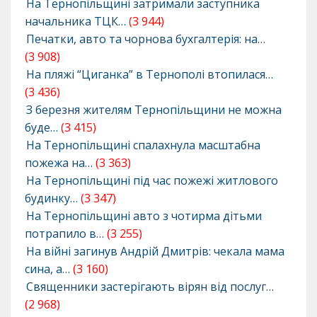
На Тернопільщині затримали заступника
начальника ТЦК…
(3 944)
Печатки, авто та чорнова бухгалтерія: на…
(3 908)
На пляжі “Циганка” в Тернополі втопилася…
(3 436)
З березня жителям Тернопільщини не можна
буде…
(3 415)
На Тернопільщині спалахнула масштабна
пожежа на…
(3 363)
На Тернопільщині під час пожежі житлового
будинку…
(3 347)
На Тернопільщині авто з чотирма дітьми
потрапило в…
(3 255)
На війні загинув Андрій Дмитрів: чекала мама
сина, а…
(3 160)
Священники застерігають вірян від послуг…
(2 968)