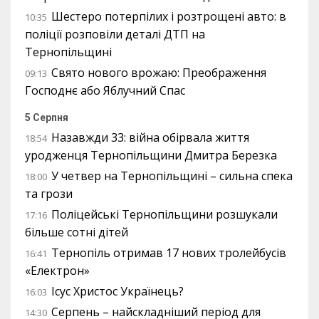
Шестеро потерпілих і розтрощені авто: в
10:35
поліції розповіли деталі ДТП на
Тернопільщині
Свято нового врожаю: Преображення
09:13
Господнє або Яблучний Спас
5 Серпня
Назавжди 33: війна обірвала життя
18:54
уродженця Тернопільщини Дмитра Березка
У четвер на Тернопільщині – сильна спека
18:00
та грози
Поліцейські Тернопільщини розшукали
17:16
більше сотні дітей
Тернопіль отримав 17 нових тролейбусів
16:41
«Електрон»
Ісус Христос Українець?
16:03
Серпень – найскладніший період для
14:30