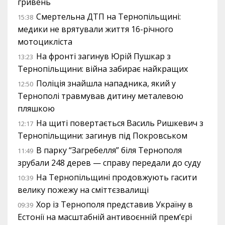
гривень
Смертельна ДТП на Тернопільщині:
15:38
медики не врятували життя 16-річного
мотоцикліста
На фронті загинув Юрій Пушкар з
13:23
Тернопільщини: війна забирає найкращих
Поліція знайшла нападника, який у
12:50
Тернополі травмував дитину металевою
пляшкою
На щиті повертається Василь Ришкевич з
12:17
Тернопільщини: загинув під Покровськом
В парку “Загребелля” біля Тернополя
11:49
зрубали 248 дерев — справу передали до суду
На Тернопільщині продовжують гасити
10:39
велику пожежу на сміттєзвалищі
Хор із Тернополя представив Україну в
09:39
Естонії на масштабній антивоєнній прем’єрі