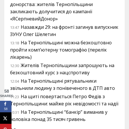
донорства: жителів Тернопільщини
закликають долучитися до кампанії
«ЯСерпневийДонор»
Назавжди 29: на фронті загинув випускник
13:47
ЗУНУ Олег Шелетин
На Тернопільщині можна безкоштовно
13:18
пройти комп’ютерну томографію (перелік
лікарень)
Жителів Тернопільщини запрошують на
12:30
безкоштовний курс з нацспротиву
На Тернопільщині рятувальники
12:04
звільнили людину з понівеченого в ДТП авто
58
На щиті повертається Петро Федів з
SHARES
11:23
Тернопільщини: майже рік невідомості та надії
58
На Тернопільщині “банкір” виманив у
10:31
чоловіка понад 35 тисяч гривень