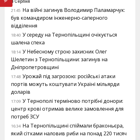
4 Серпня
На війні загинув Володимир Паламарчук:
21:45
був командиром інженерно-саперного
відділення
У середу на Тернопільщині очікується
18:40
шалена спека
У Небесному строю захисник Олег
18:14
Шелетин з Тернопільщини: загинув на
Дніпропетровщині
Урожай під загрозою: російські атаки
17:48
портів можуть коштувати Україні мільярди
доларів
У Тернополі терміново потрібні донори:
17:09
центр крові отримав велике замовлення для
потреб ЗСУ
На Тернопільщині спіймали браконьєра,
16:34
який сітками наловив риби на понад 220 тисяч