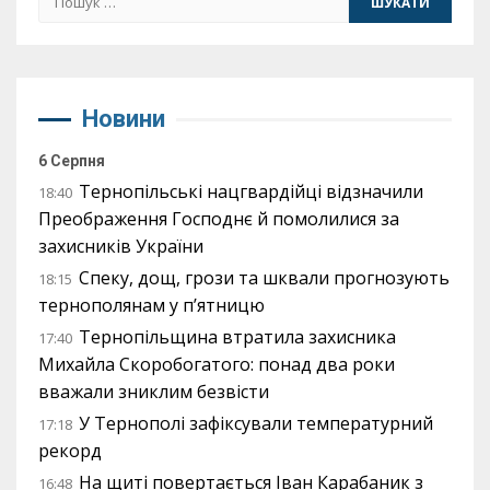
Новини
6 Серпня
Тернопільські нацгвардійці відзначили
18:40
Преображення Господнє й помолилися за
захисників України
Спеку, дощ, грози та шквали прогнозують
18:15
тернополянам у п’ятницю
Тернопільщина втратила захисника
17:40
Михайла Скоробогатого: понад два роки
вважали зниклим безвісти
У Тернополі зафіксували температурний
17:18
рекорд
На щиті повертається Іван Карабаник з
16:48