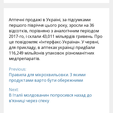
Аптечні продажі в Україні, за підсумками
першого півріччя цього року, зросли на 36
відсотків, порівняно з аналогічним періодом
2017-го, і склали 43,011 мільярдів гривень. Про
це повідомляє «Інтерфакс-Україна». У червні,
для прикладу, в аптеках українці придбали
116,249 мільйонів упаковок різноманітних
медпрепаратів.
Previous:
Continue
Правила для мікрохвильовки. З якими
продуктами варто бути обережними
Reading
Next:
В Італії молдованин попросився назад до
в’язниці через спеку