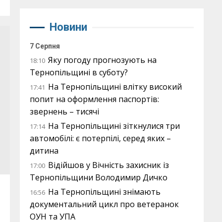
Новини
7 Серпня
Яку погоду прогнозують на
18:10
Тернопільщині в суботу?
На Тернопільщині влітку високий
17:41
попит на оформлення паспортів:
звернень – тисячі
На Тернопільщині зіткнулися три
17:14
автомобілі: є потерпілі, серед яких –
дитина
Відійшов у Вічність захисник із
17:00
Тернопільщини Володимир Дичко
На Тернопільщині знімають
16:56
документальний цикл про ветеранок
ОУН та УПА