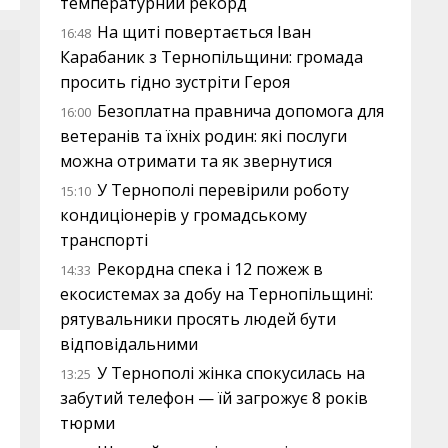
температурний рекорд
На щиті повертається Іван
16:48
Карабаник з Тернопільщини: громада
просить гідно зустріти Героя
Безоплатна правнича допомога для
16:00
ветеранів та їхніх родин: які послуги
можна отримати та як звернутися
У Тернополі перевірили роботу
15:10
кондиціонерів у громадському
транспорті
Рекордна спека і 12 пожеж в
14:33
екосистемах за добу на Тернопільщині:
рятувальники просять людей бути
відповідальними
У Тернополі жінка спокусилась на
13:25
забутий телефон — їй загрожує 8 років
тюрми