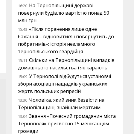
На Тернопільщині державі
16:20
повернули будівлю вартістю понад 50
млн грн
«Після поранення лише одне
15:43
бажання – відновитися і повернутись до
побратимів»: історія незламного
тернопільського гвардійця
Скільки на Тернопільщині випадків
15:11
домашнього насильства і як карають
У Тернополі відбудуться установчі
15:09
збори асоціації нащадків українських
жертв польських репресій
Чоловіка, який зник безвісти на
13:30
Тернопільщині, знайшли мертвим
Звання «Почесний громадянин міста
13:04
Тернополя» присвоєно 15 мешканцям
громади