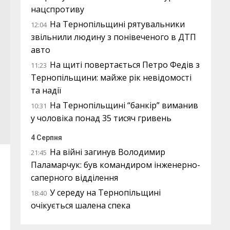
нацспротиву
На Тернопільщині рятувальники
12:04
звільнили людину з понівеченого в ДТП
авто
На щиті повертається Петро Федів з
11:23
Тернопільщини: майже рік невідомості
та надії
На Тернопільщині “банкір” виманив
10:31
у чоловіка понад 35 тисяч гривень
4 Серпня
На війні загинув Володимир
21:45
Паламарчук: був командиром інженерно-
саперного відділення
У середу на Тернопільщині
18:40
очікується шалена спека