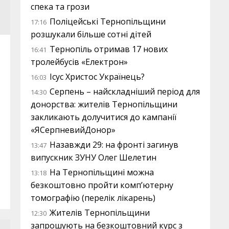
спека та грози
Поліцейські Тернопільщини
17:16
розшукали більше сотні дітей
Тернопіль отримав 17 нових
16:41
тролейбусів «Електрон»
Ісус Христос Українець?
16:03
Серпень – найскладніший період для
14:30
донорства: жителів Тернопільщини
закликають долучитися до кампанії
«ЯСерпневийДонор»
Назавжди 29: на фронті загинув
13:47
випускник ЗУНУ Олег Шелетин
На Тернопільщині можна
13:18
безкоштовно пройти комп’ютерну
томографію (перелік лікарень)
Жителів Тернопільщини
12:30
запрошують на безкоштовний курс з