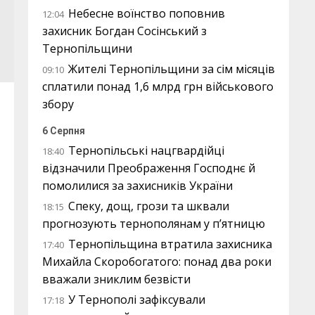
Небесне воїнство поповнив
12:04
захисник Богдан Сосінський з
Тернопільщини
Жителі Тернопільщини за сім місяців
09:10
сплатили понад 1,6 млрд грн військового
збору
6 Серпня
Тернопільські нацгвардійці
18:40
відзначили Преображення Господнє й
помолилися за захисників України
Спеку, дощ, грози та шквали
18:15
прогнозують тернополянам у п’ятницю
Тернопільщина втратила захисника
17:40
Михайла Скоробогатого: понад два роки
вважали зниклим безвісти
У Тернополі зафіксували
17:18