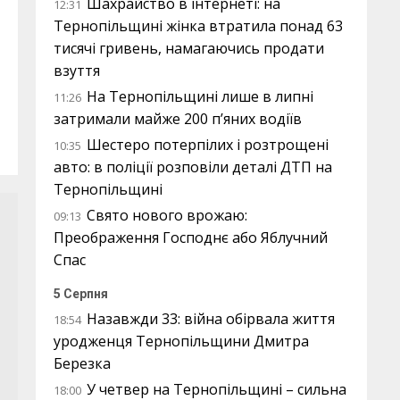
Шахрайство в інтернеті: на
12:31
Тернопільщині жінка втратила понад 63
тисячі гривень, намагаючись продати
взуття
На Тернопільщині лише в липні
11:26
затримали майже 200 п’яних водіїв
Шестеро потерпілих і розтрощені
10:35
авто: в поліції розповіли деталі ДТП на
Тернопільщині
Свято нового врожаю:
09:13
Преображення Господнє або Яблучний
Спас
5 Серпня
Назавжди 33: війна обірвала життя
18:54
уродженця Тернопільщини Дмитра
Березка
У четвер на Тернопільщині – сильна
18:00