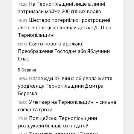
На Тернопільщині лише в липні
11:26
затримали майже 200 п’яних водіїв
Шестеро потерпілих і розтрощені
10:35
авто: в поліції розповіли деталі ДТП на
Тернопільщині
Свято нового врожаю:
09:13
Преображення Господнє або Яблучний
Спас
5 Серпня
Назавжди 33: війна обірвала життя
18:54
уродженця Тернопільщини Дмитра
Березка
У четвер на Тернопільщині – сильна
18:00
спека та грози
Поліцейські Тернопільщини
17:16
розшукали більше сотні дітей