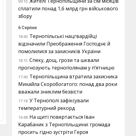
Жителі Тернопільщини за сім місяців
09:10
сплатили понад 1,6 млрд грн військового
збору
6 Серпня
Тернопільські нацгвардійці
18:40
відзначили Преображення Господнє й
помолилися за захисників України
Спеку, дощ, грози та шквали
18:15
прогнозують тернополянам у п’ятницю
Тернопільщина втратила захисника
17:40
Михайла Скоробогатого: понад два роки
вважали зниклим безвісти
У Тернополі зафіксували
17:18
температурний рекорд
На щиті повертається Іван
16:48
Карабаник з Тернопільщини: громада
просить гідно зустріти Героя