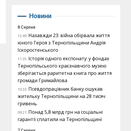
Новини
8 Серпня
Назавжди 23: війна обірвала життя
12:49
юного Героя з Тернопільщини Андрія
Іскоростенського
Історія одного експонату: у фондах
11:35
Тернопільського краєзнавчого музею
зберігається раритетна книга про життя
громади Гримайлова
Псевдопрацівник банку ошукав
10:33
жительку Тернопільщини на 28 тисяч
гривень
Понад 5,8 млрд грн на соціальні
09:21
гарантії сплатили на Тернопільщині
7 Серпня