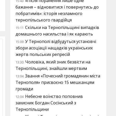
«Після поранення лише одне
15:43
бажання – відновитися і повернутись до
побратимів»: історія незламного
тернопільського гвардійця
Скільки на Тернопільщині випадків
15:11
домашнього насильства і як карають
У Тернополі відбудуться установчі
15:09
збори асоціації нащадків українських
жертв польських репресій
Чоловіка, який зник безвісти на
13:30
Тернопільщині, знайшли мертвим
Звання «Почесний громадянин міста
13:04
Тернополя» присвоєно 15 мешканцям
громади
Небесне воїнство поповнив
12:04
захисник Богдан Сосінський з
Тернопільщини