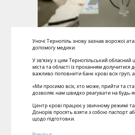
Уночі Тернопіль знову зазнав ворожої ата
допомогу медики.
У зв’язку з цим Тернопільський обласний 
міста та області із проханням долучитися 
важливо поповнити банк крові всіх груп, 
«Ми просимо всіх, хто може, прийти та ст
дозволяє нам швидко реагувати на будь-які
Центр крові працює у звичному режимі та з
Донорів просять взяти з собою паспорт а
щодо підготовки.
Previous: