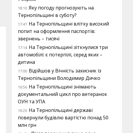
Яку погоду прогнозують на
18:10
Тернопільщині в суботу?
На Тернопільщині влітку високий
17:41
попит на оформлення паспортів:
звернень – тисячі
На Тернопільщині зіткнулися три
17:14
автомобілі: є потерпілі, серед яких –
дитина
Відійшов у Вічність захисник із
17:00
Тернопільщини Володимир Дичко
На Тернопільщині знімають
16:56
документальний цикл про ветеранок
ОУН та УПА
На Тернопільщині державі
16:20
повернули будівлю вартістю понад 50
млн грн