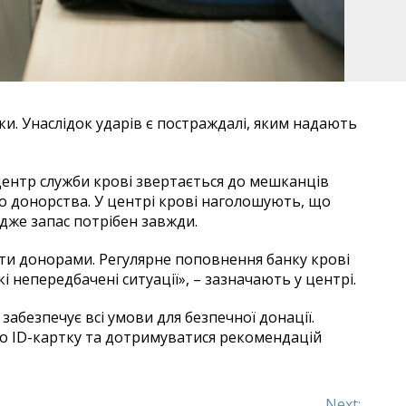
ки. Унаслідок ударів є постраждалі, яким надають
центр служби крові звертається до мешканців
до донорства. У центрі крові наголошують, що
адже запас потрібен завжди.
ати донорами. Регулярне поповнення банку крові
 непередбачені ситуації», – зазначають у центрі.
абезпечує всі умови для безпечної донації.
бо ID-картку та дотримуватися рекомендацій
Next: