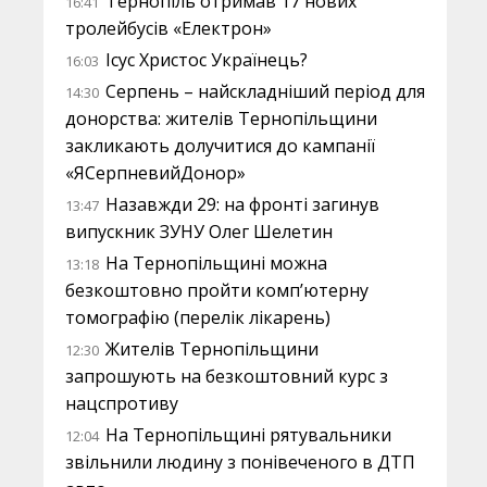
Тернопіль отримав 17 нових
16:41
тролейбусів «Електрон»
Ісус Христос Українець?
16:03
Серпень – найскладніший період для
14:30
донорства: жителів Тернопільщини
закликають долучитися до кампанії
«ЯСерпневийДонор»
Назавжди 29: на фронті загинув
13:47
випускник ЗУНУ Олег Шелетин
На Тернопільщині можна
13:18
безкоштовно пройти комп’ютерну
томографію (перелік лікарень)
Жителів Тернопільщини
12:30
запрошують на безкоштовний курс з
нацспротиву
На Тернопільщині рятувальники
12:04
звільнили людину з понівеченого в ДТП