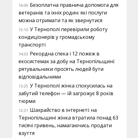
Безоплатна правнича допомога для
16:00
ветеранів та їхніх родин: які послуги
можна отримати та як звернутися
У Тернополі перевірили роботу
15:10
кондиціонерів у громадському
транспорті
Рекордна спека і 12 пожеж в
14:33
екосистемах за добу на Тернопільщині:
рятувальники просять людей бути
відповідальними
У Тернополі жінка спокусилась на
13:25
забутий телефон — їй загрожує 8 років
тюрми
Шахрайство в інтернеті: на
12:31
Тернопільщині жінка втратила понад 63
тисячі гривень, намагаючись продати
взуття