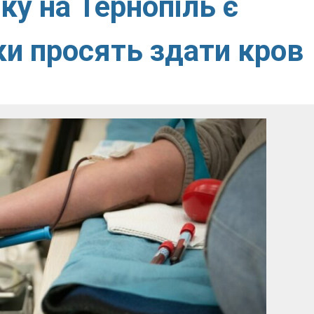
ку на Тернопіль є
и просять здати кров