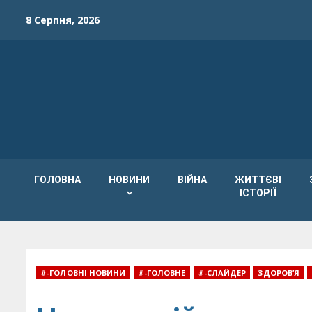
Skip
8 Серпня, 2026
to
content
ГОЛОВНА
НОВИНИ
ВІЙНА
ЖИТТЄВІ
ІСТОРІЇ
#-ГОЛОВНІ НОВИНИ
#-ГОЛОВНЕ
#-СЛАЙДЕР
ЗДОРОВ’Я