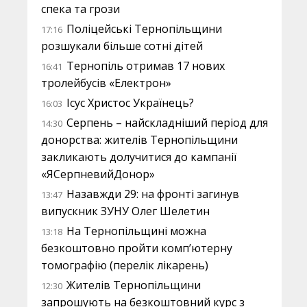
спека та грози
Поліцейські Тернопільщини
17:16
розшукали більше сотні дітей
Тернопіль отримав 17 нових
16:41
тролейбусів «Електрон»
Ісус Христос Українець?
16:03
Серпень – найскладніший період для
14:30
донорства: жителів Тернопільщини
закликають долучитися до кампанії
«ЯСерпневийДонор»
Назавжди 29: на фронті загинув
13:47
випускник ЗУНУ Олег Шелетин
На Тернопільщині можна
13:18
безкоштовно пройти комп’ютерну
томографію (перелік лікарень)
Жителів Тернопільщини
12:30
запрошують на безкоштовний курс з