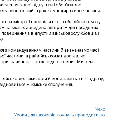
ведення їхньої відпустки і обов’язково
я у визначений строк командира своєї частини.
вого комісара Тернопільського облвійськкомату
м на місцях доведено алгоритм дій посадових
го повернення з відпустки військовослужбовців і
я.
ося з командуванням частини й визначаємо час і
вої частини, а райвійськкомат доставляє
 призначення», – каже підполковник Микола
 військових тимчасові й вони закінчаться одразу,
 відновиться міжміське сполучення.
Next:
Уроки для школярів почнуть проводити по