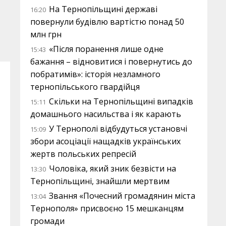
На Тернопільщині державі
16:20
повернули будівлю вартістю понад 50
млн грн
«Після поранення лише одне
15:43
бажання – відновитися і повернутись до
побратимів»: історія незламного
тернопільського гвардійця
Скільки на Тернопільщині випадків
15:11
домашнього насильства і як карають
У Тернополі відбудуться установчі
15:09
збори асоціації нащадків українських
жертв польських репресій
Чоловіка, який зник безвісти на
13:30
Тернопільщині, знайшли мертвим
Звання «Почесний громадянин міста
13:04
Тернополя» присвоєно 15 мешканцям
громади