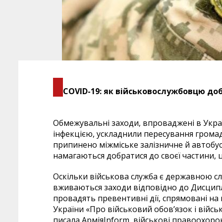
COVID-19: як військовослужбовцю доб
Обмежувальні заходи, впроваджені в Украї
інфекцією, ускладнили пересування грома
припинено міжміське залізничне й автобусн
намагаються добратися до своєї частини, 
Оскільки військова служба є державною сл
вживаються заходи відповідно до Дисципл
провадять превентивні дії, спрямовані н
України «Про військовий обов’язок і війсь
писала Армія
Inform
, військові правоохор