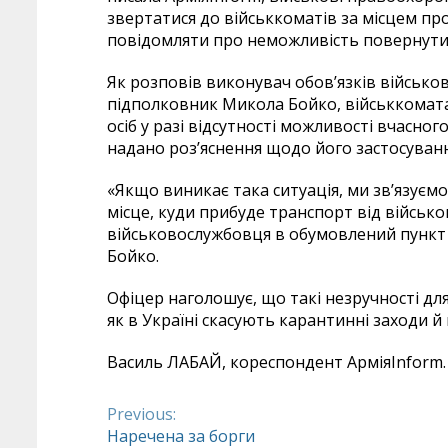
звертатися до військкоматів за місцем про
повідомляти про неможливість повернутис
Як розповів виконувач обов’язків військо
підполковник Микола Бойко, військкомата
осіб у разі відсутності можливості вчасно
надано роз’яснення щодо його застосуванн
«Якщо виникає така ситуація, ми зв’язуєм
місце, куди прибуде транспорт від військо
військовослужбовця в обумовлений пункт
Бойко.
Офіцер наголошує, що такі незручності для
як в Україні скасують карантинні заходи й
Василь ЛАБАЙ, к
ореспондент АрміяInform.
Previous:
Continue
Наречена за борги