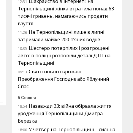
Шахрайство в інтернеті: на
12:31
Тернопільщині жінка втратила понад 63
тисячі гривень, намагаючись продати
взуття
На Тернопільщині лише в липні
11:26
затримали майже 200 п’яних водіїв
Шестеро потерпілих і розтрощені
10:35
авто: в поліції розповіли деталі ДТП на
Тернопільщині
Свято нового врожаю:
09:13
Преображення Господнє або Яблучний
Спас
5 Серпня
Назавжди 33: війна обірвала життя
18:54
уродженця Тернопільщини Дмитра
Березка
У четвер на Тернопільщині – сильна
18:00