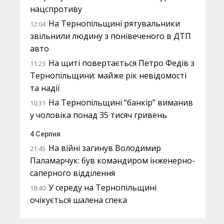
нацспротиву
На Тернопільщині рятувальники
12:04
звільнили людину з понівеченого в ДТП
авто
На щиті повертається Петро Федів з
11:23
Тернопільщини: майже рік невідомості
та надії
На Тернопільщині “банкір” виманив
10:31
у чоловіка понад 35 тисяч гривень
4 Серпня
На війні загинув Володимир
21:45
Паламарчук: був командиром інженерно-
саперного відділення
У середу на Тернопільщині
18:40
очікується шалена спека