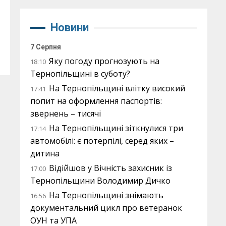
Новини
7 Серпня
Яку погоду прогнозують на
18:10
Тернопільщині в суботу?
На Тернопільщині влітку високий
17:41
попит на оформлення паспортів:
звернень – тисячі
На Тернопільщині зіткнулися три
17:14
автомобілі: є потерпілі, серед яких –
дитина
Відійшов у Вічність захисник із
17:00
Тернопільщини Володимир Дичко
На Тернопільщині знімають
16:56
документальний цикл про ветеранок
ОУН та УПА