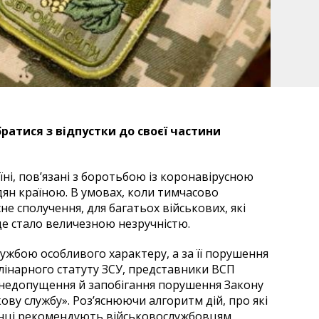
ратися з відпустки до своєї частини
ні, пов’язані з боротьбою із коронавірусною
дян країною.
В умовах, коли тимчасово
е сполучення, для багатьох військових, які
це стало величезною незручністю.
ужбою особливого характеру, а за її порушення
інарного статуту ЗСУ, представники ВСП
а недопущення й запобігання порушення Закону
кову службу». Роз’яснюючи алгоритм дій, про які
онці рекомендують військовослужбовцям