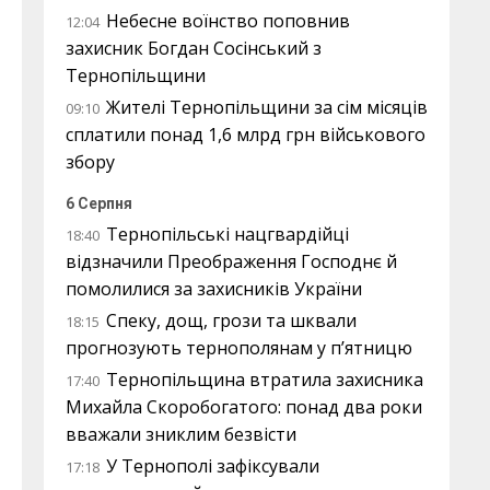
Небесне воїнство поповнив
12:04
захисник Богдан Сосінський з
Тернопільщини
Жителі Тернопільщини за сім місяців
09:10
сплатили понад 1,6 млрд грн військового
збору
6 Серпня
Тернопільські нацгвардійці
18:40
відзначили Преображення Господнє й
помолилися за захисників України
Спеку, дощ, грози та шквали
18:15
прогнозують тернополянам у п’ятницю
Тернопільщина втратила захисника
17:40
Михайла Скоробогатого: понад два роки
вважали зниклим безвісти
У Тернополі зафіксували
17:18