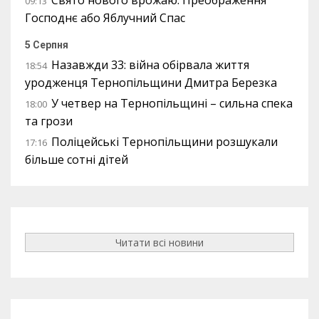
Свято нового врожаю: Преображення
09:13
Господнє або Яблучний Спас
5 Серпня
Назавжди 33: війна обірвала життя
18:54
уродженця Тернопільщини Дмитра Березка
У четвер на Тернопільщині – сильна спека
18:00
та грози
Поліцейські Тернопільщини розшукали
17:16
більше сотні дітей
Читати всі новини