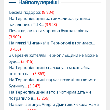
Найпопулярніші
Весела подорож
(8 834)
На Тернопільщині затримали заступника
начальника ТЦК…
(3 948)
Печатки, авто та чорнова бухгалтерія: на…
(3 909)
На пляжі “Циганка” в Тернополі втопилася…
(3 436)
З березня жителям Тернопільщини не можна
буде…
(3 415)
На Тернопільщині спалахнула масштабна
пожежа на…
(3 363)
На Тернопільщині під час пожежі житлового
будинку…
(3 347)
На Тернопільщині авто з чотирма дітьми
потрапило в…
(3 256)
На війні загинув Андрій Дмитрів: чекала мама