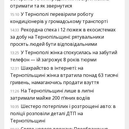
отримати та як звернутися
У Тернополі перевірили роботу
15:10
кондиціонерів у громадському транспорті
Рекордна спека і 12 пожеж в екосистемах
14:33
за добу на Тернопільщині: рятувальники
просять людей бути відповідальними
У Тернополі жінка спокусилась на забутий
13:25
телефон — їй загрожує 8 років тюрми
Шахрайство в інтернеті: на
12:31
Тернопільщині жінка втратила понад 63 тисячі
гривень, намагаючись продати взуття
На Тернопільщині лише в липні
11:26
затримали майже 200 п’яних водіїв
Шестеро потерпілих і розтрощені авто: в
10:35
поліції розповіли деталі ДТП на
Тернопільщині