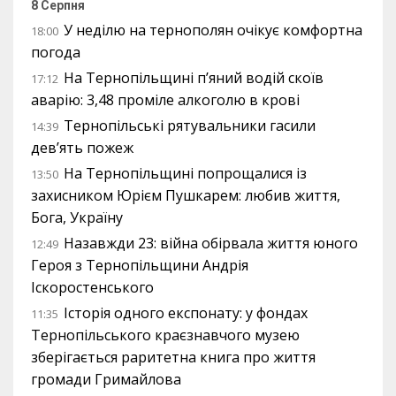
8 Серпня
У неділю на тернополян очікує комфортна
18:00
погода
На Тернопільщині п’яний водій скоїв
17:12
аварію: 3,48 проміле алкоголю в крові
Тернопільські рятувальники гасили
14:39
дев’ять пожеж
На Тернопільщині попрощалися із
13:50
захисником Юрієм Пушкарем: любив життя,
Бога, Україну
Назавжди 23: війна обірвала життя юного
12:49
Героя з Тернопільщини Андрія
Іскоростенського
Історія одного експонату: у фондах
11:35
Тернопільського краєзнавчого музею
зберігається раритетна книга про життя
громади Гримайлова