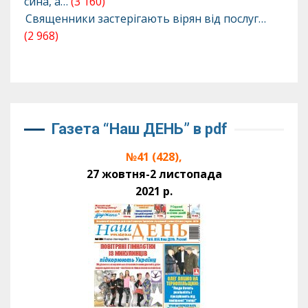
сина, а…
(3 160)
Священники застерігають вірян від послуг…
(2 968)
Газета “Наш ДЕНЬ” в pdf
№41 (428),
27 жовтня-2 листопада
2021 р.