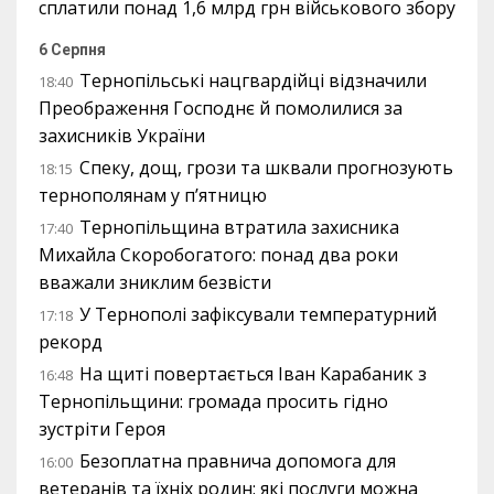
сплатили понад 1,6 млрд грн військового збору
6 Серпня
Тернопільські нацгвардійці відзначили
18:40
Преображення Господнє й помолилися за
захисників України
Спеку, дощ, грози та шквали прогнозують
18:15
тернополянам у п’ятницю
Тернопільщина втратила захисника
17:40
Михайла Скоробогатого: понад два роки
вважали зниклим безвісти
У Тернополі зафіксували температурний
17:18
рекорд
На щиті повертається Іван Карабаник з
16:48
Тернопільщини: громада просить гідно
зустріти Героя
Безоплатна правнича допомога для
16:00
ветеранів та їхніх родин: які послуги можна