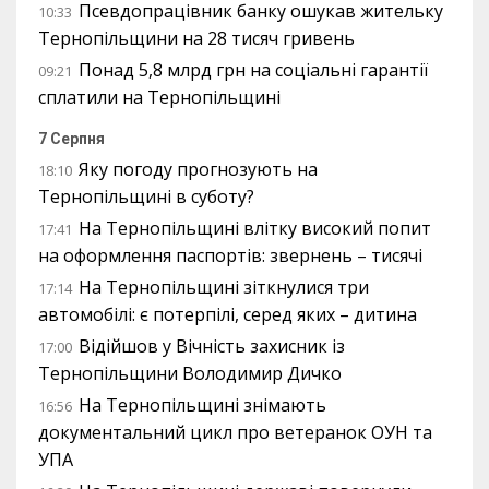
Псевдопрацівник банку ошукав жительку
10:33
Тернопільщини на 28 тисяч гривень
Понад 5,8 млрд грн на соціальні гарантії
09:21
сплатили на Тернопільщині
7 Серпня
Яку погоду прогнозують на
18:10
Тернопільщині в суботу?
На Тернопільщині влітку високий попит
17:41
на оформлення паспортів: звернень – тисячі
На Тернопільщині зіткнулися три
17:14
автомобілі: є потерпілі, серед яких – дитина
Відійшов у Вічність захисник із
17:00
Тернопільщини Володимир Дичко
На Тернопільщині знімають
16:56
документальний цикл про ветеранок ОУН та
УПА