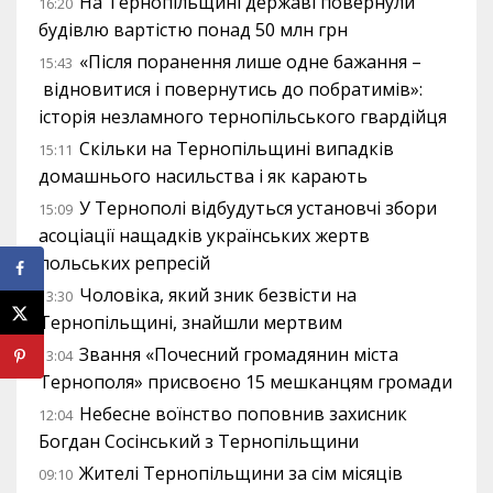
На Тернопільщині державі повернули
16:20
будівлю вартістю понад 50 млн грн
«Після поранення лише одне бажання –
15:43
відновитися і повернутись до побратимів»:
історія незламного тернопільського гвардійця
Скільки на Тернопільщині випадків
15:11
домашнього насильства і як карають
У Тернополі відбудуться установчі збори
15:09
асоціації нащадків українських жертв
польських репресій
Чоловіка, який зник безвісти на
13:30
Тернопільщині, знайшли мертвим
Звання «Почесний громадянин міста
13:04
Тернополя» присвоєно 15 мешканцям громади
Небесне воїнство поповнив захисник
12:04
Богдан Сосінський з Тернопільщини
Жителі Тернопільщини за сім місяців
09:10