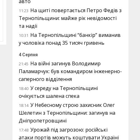
авто
На щиті повертається Петро Федів з
11:23
Тернопільщини: майже рік невідомості
та надії
На Тернопільщині “банкір” виманив
10:31
у чоловіка понад 35 тисяч гривень
4 Серпня
На війні загинув Володимир
21:45
Паламарчук: був командиром інженерно-
саперного відділення
У середу на Тернопільщині
18:40
очікується шалена спека
У Небесному строю захисник Олег
18:14
Шелетин з Тернопільщини: загинув на
Дніпропетровщині
Урожай під загрозою: російські
17:48
атаки портів можуть коштувати Україні