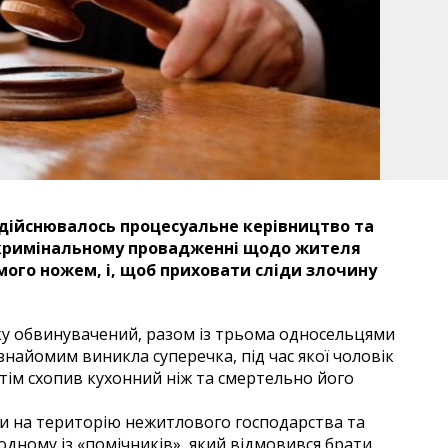
здійснювалось процесуальне керівництво та
 кримінальному провадженні щодо жителя
ого ножем, і, щоб приховати сліди злочину
у обвинувачений, разом із трьома односельцями
знайомим виникла суперечка, під час якої чоловік
тім схопив кухонний ніж та смертельно його
и на територію нежитлового господарства та
 одному із «помічників», який відмовився брати