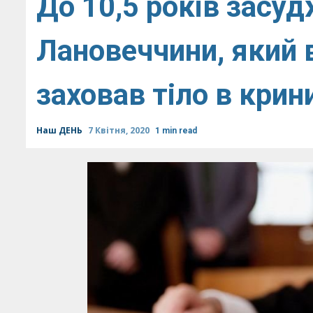
До 10,5 років засу
Лановеччини, який 
заховав тіло в кри
Наш ДЕНЬ
7 Квітня, 2020
1 min read