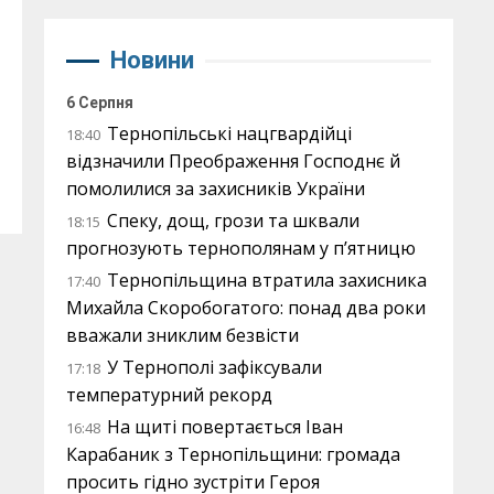
Новини
6 Серпня
Тернопільські нацгвардійці
18:40
відзначили Преображення Господнє й
помолилися за захисників України
Спеку, дощ, грози та шквали
18:15
прогнозують тернополянам у п’ятницю
Тернопільщина втратила захисника
17:40
Михайла Скоробогатого: понад два роки
вважали зниклим безвісти
У Тернополі зафіксували
17:18
температурний рекорд
На щиті повертається Іван
16:48
Карабаник з Тернопільщини: громада
просить гідно зустріти Героя