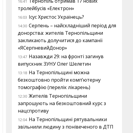
Тернопіль отримав 17 нових
16:41
тролейбусів «Електрон»
Ісус Христос Українець?
16:03
Серпень – найскладніший період для
14:30
донорства: жителів Тернопільщини
закликають долучитися до кампанії
«ЯСерпневийДонор»
Назавжди 29: на фронті загинув
13:47
випускник ЗУНУ Олег Шелетин
На Тернопільщині можна
13:18
безкоштовно пройти комп’ютерну
томографію (перелік лікарень)
Жителів Тернопільщини
12:30
запрошують на безкоштовний курс з
нацспротиву
На Тернопільщині рятувальники
12:04
звільнили людину з понівеченого в ДТП