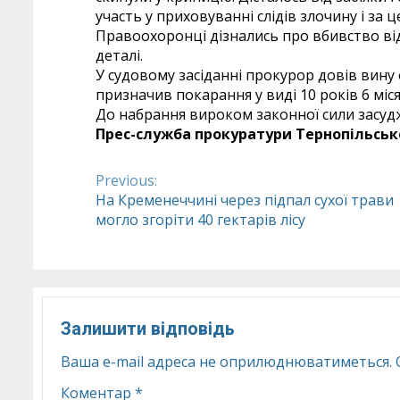
участь у приховуванні слідів злочину і за 
Правоохоронці дізнались про вбивство від 
деталі.
У судовому засіданні прокурор довів вину 
призначив покарання у виді 10 років 6 міс
До набрання вироком законної сили засу
Прес-служба прокуратури Тернопільсько
Previous:
Continue
На Кременеччині через підпал сухої трави
могло згоріти 40 гектарів лісу
Reading
Залишити відповідь
Ваша e-mail адреса не оприлюднюватиметься.
Коментар
*