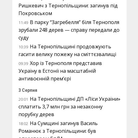
Ришкевич з Тернопільщини: загинув під
Покровськом
В парку “Загребелля” біля Тернополя
11:49
зрубали 248 дерев — справу передали до
суду
На Тернопільщині продовжують
10:39
гасити велику пожежу на сміттєзвалищі
Хор із Тернополя представив
09:39
Україну в Естонії на масштабній
антивоєнній прем’єрі
3 Серпня
На Тернопільщині ДП «Ліси України»
20:01
сплатить 3,7 млн грн за незаконну
порубку дерев
На Сумщині загинув Василь
18:02
Романюк з Тернопільщини: був