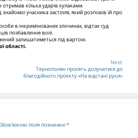
це отримав кілька ударів кулаками.
знайомої учасника застілля, який розповів їй про
особи в інкримінованих злочинах, відтак суд
яців позбавлення волі.
джений залишатиметься під вартою.
ї області.
Next:
Тернополян просять долучатися до
благодійного проєкту «На відстані руки»
Обов’язкові поля позначені
*