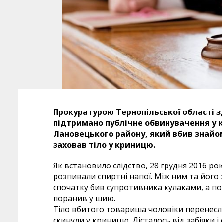
Прокуратурою Тернопільської області 
підтримано публічне обвинувачення у
Лановецького району, який вбив знайом
заховав тіло у криницю.
Як встановило слідство, 28 грудня
2016
рок
розпивали спиртні напої. Між ним та його 
спочатку бив супротивника кулаками, а по
поранив у шию.
Тіло вбитого товариша чоловіки перенесл
скинули у криницю. Дісталось від забіяки і