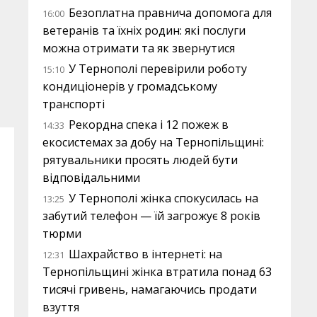
Безоплатна правнича допомога для
16:00
ветеранів та їхніх родин: які послуги
можна отримати та як звернутися
У Тернополі перевірили роботу
15:10
кондиціонерів у громадському
транспорті
Рекордна спека і 12 пожеж в
14:33
екосистемах за добу на Тернопільщині:
рятувальники просять людей бути
відповідальними
У Тернополі жінка спокусилась на
13:25
забутий телефон — їй загрожує 8 років
тюрми
Шахрайство в інтернеті: на
12:31
Тернопільщині жінка втратила понад 63
тисячі гривень, намагаючись продати
взуття