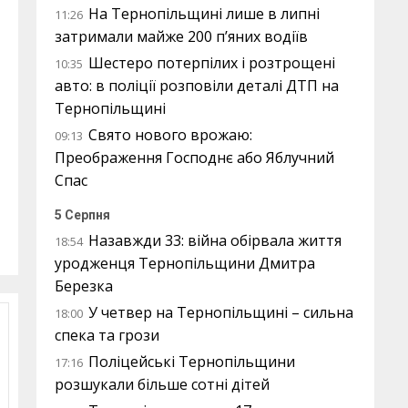
На Тернопільщині лише в липні
11:26
затримали майже 200 п’яних водіїв
Шестеро потерпілих і розтрощені
10:35
авто: в поліції розповіли деталі ДТП на
Тернопільщині
Свято нового врожаю:
09:13
Преображення Господнє або Яблучний
Спас
5 Серпня
Назавжди 33: війна обірвала життя
18:54
уродженця Тернопільщини Дмитра
Березка
У четвер на Тернопільщині – сильна
18:00
спека та грози
Поліцейські Тернопільщини
17:16
розшукали більше сотні дітей