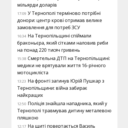
мільярди доларів
У Тернополі терміново потрібні
17:09
донори: центр крові отримав велике
замовлення для потреб ЗСУ
На Тернопільщині спіймали
16:34
браконьєра, який сітками наловив риби
на понад 220 тисяч гривень
Смертельна ДТП на Тернопільщині:
15:38
медики не врятували життя 16-річного
мотоцикліста
На фронті загинув Юрій Пушкар з
13:23
Тернопільщини: війна забирає
найкращих
Поліція знайшла нападника, який у
12:50
Тернополі травмував дитину металевою
пляшкою
На щиті повертається Василь
12:17