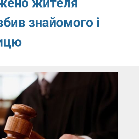
джено жителя
вбив знайомого і
ницю