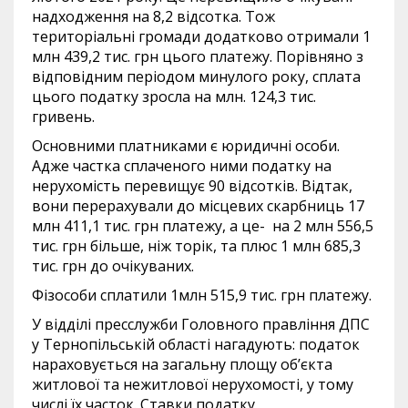
надходження на 8,2 відсотка. Тож
територіальні громади додатково отримали 1
млн 439,2 тис. грн цього платежу. Порівняно з
відповідним періодом минулого року, сплата
цього податку зросла на млн. 124,3 тис.
гривень.
Основними платниками є юридичні особи.
Адже частка сплаченого ними податку на
нерухомість перевищує 90 відсотків. Відтак,
вони перерахували до місцевих скарбниць 17
млн 411,1 тис. грн платежу, а це- на 2 млн 556,5
тис. грн більше, ніж торік, та плюс 1 млн 685,3
тис. грн до очікуваних.
Фізособи сплатили 1млн 515,9 тис. грн платежу.
У відділі пресслужби Головного правління ДПС
у Тернопільській області нагадують: податок
нараховується на загальну площу об’єкта
житлової та нежитлової нерухомості, у тому
числі їх часток. Ставки податку