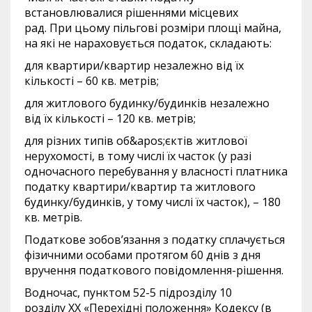
встановлювалися рішеннями місцевих
рад. При цьому пільгові розміри площі майна,
на які не нараховується податок, складають:
для квартири/квартир незалежно від їх
кількості – 60 кв. метрів;
для житлового будинку/будинків незалежно
від їх кількості – 120 кв. метрів;
для різних типів об&apos;єктів житлової
нерухомості, в тому числі їх часток (у разі
одночасного перебування у власності платника
податку квартири/квартир та житлового
будинку/будинків, у тому числі їх часток), – 180
кв. метрів.
Податкове зобов’язання з податку сплачується
фізичними особами протягом 60 днів з дня
вручення податкового повідомлення-рішення.
Водночас, пунктом 52-5 підрозділу 10
розділу XX «Перехідні положення» Кодексу (в