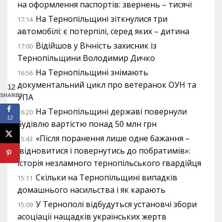
на оформлення паспортів: звернень – тисячі
На Тернопільщині зіткнулися три
17:14
автомобілі: є потерпілі, серед яких – дитина
Відійшов у Вічність захисник із
17:00
Тернопільщини Володимир Дичко
На Тернопільщині знімають
16:56
документальний цикл про ветеранок ОУН та
12
УПА
SHARES
На Тернопільщині державі повернули
16:20
12
будівлю вартістю понад 50 млн грн
«Після поранення лише одне бажання –
15:43
відновитися і повернутись до побратимів»:
історія незламного тернопільського гвардійця
Скільки на Тернопільщині випадків
15:11
домашнього насильства і як карають
У Тернополі відбудуться установчі збори
15:09
асоціації нащадків українських жертв