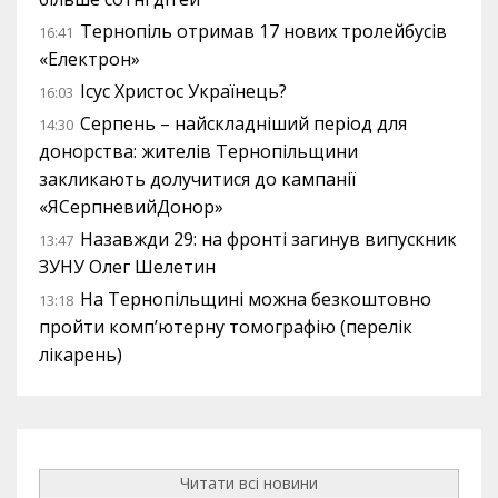
Тернопіль отримав 17 нових тролейбусів
16:41
«Електрон»
Ісус Христос Українець?
16:03
Серпень – найскладніший період для
14:30
донорства: жителів Тернопільщини
закликають долучитися до кампанії
«ЯСерпневийДонор»
Назавжди 29: на фронті загинув випускник
13:47
ЗУНУ Олег Шелетин
На Тернопільщині можна безкоштовно
13:18
пройти комп’ютерну томографію (перелік
лікарень)
Читати всі новини