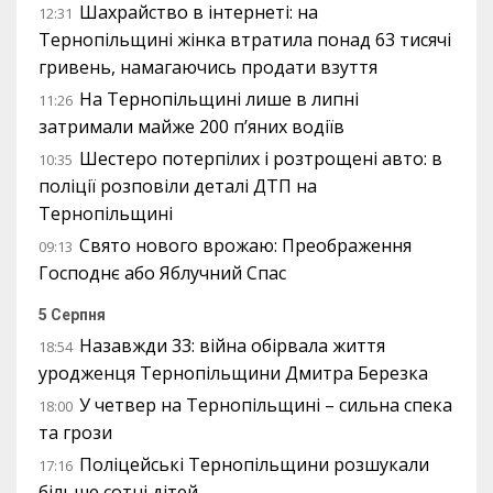
Шахрайство в інтернеті: на
12:31
Тернопільщині жінка втратила понад 63 тисячі
гривень, намагаючись продати взуття
На Тернопільщині лише в липні
11:26
затримали майже 200 п’яних водіїв
Шестеро потерпілих і розтрощені авто: в
10:35
поліції розповіли деталі ДТП на
Тернопільщині
Свято нового врожаю: Преображення
09:13
Господнє або Яблучний Спас
5 Серпня
Назавжди 33: війна обірвала життя
18:54
уродженця Тернопільщини Дмитра Березка
У четвер на Тернопільщині – сильна спека
18:00
та грози
Поліцейські Тернопільщини розшукали
17:16
більше сотні дітей