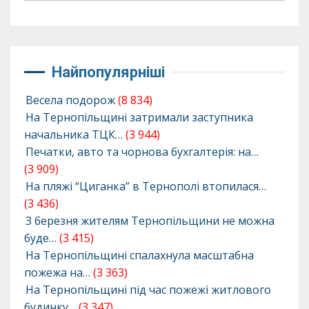
Найпопулярніші
Весела подорож
(8 834)
На Тернопільщині затримали заступника
начальника ТЦК…
(3 944)
Печатки, авто та чорнова бухгалтерія: на…
(3 909)
На пляжі “Циганка” в Тернополі втопилася…
(3 436)
З березня жителям Тернопільщини не можна
буде…
(3 415)
На Тернопільщині спалахнула масштабна
пожежа на…
(3 363)
На Тернопільщині під час пожежі житлового
будинку…
(3 347)