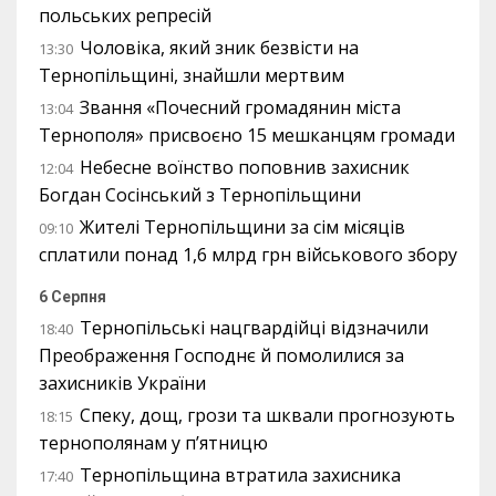
польських репресій
Чоловіка, який зник безвісти на
13:30
Тернопільщині, знайшли мертвим
Звання «Почесний громадянин міста
13:04
Тернополя» присвоєно 15 мешканцям громади
Небесне воїнство поповнив захисник
12:04
Богдан Сосінський з Тернопільщини
Жителі Тернопільщини за сім місяців
09:10
сплатили понад 1,6 млрд грн військового збору
6 Серпня
Тернопільські нацгвардійці відзначили
18:40
Преображення Господнє й помолилися за
захисників України
Спеку, дощ, грози та шквали прогнозують
18:15
тернополянам у п’ятницю
Тернопільщина втратила захисника
17:40