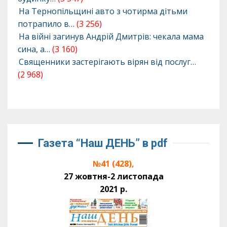
На Тернопільщині авто з чотирма дітьми
потрапило в…
(3 256)
На війні загинув Андрій Дмитрів: чекала мама
сина, а…
(3 160)
Священники застерігають вірян від послуг…
(2 968)
Газета “Наш ДЕНЬ” в pdf
№41 (428),
27 жовтня-2 листопада
2021 р.