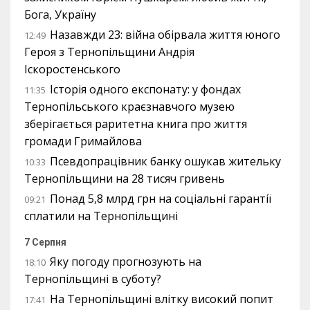
Бога, Україну
Назавжди 23: війна обірвала життя юного
12:49
Героя з Тернопільщини Андрія
Іскоростенського
Історія одного експонату: у фондах
11:35
Тернопільського краєзнавчого музею
зберігається раритетна книга про життя
громади Гримайлова
Псевдопрацівник банку ошукав жительку
10:33
Тернопільщини на 28 тисяч гривень
Понад 5,8 млрд грн на соціальні гарантії
09:21
сплатили на Тернопільщині
7 Серпня
Яку погоду прогнозують на
18:10
Тернопільщині в суботу?
На Тернопільщині влітку високий попит
17:41