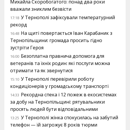
Михайла Скоробогатого: понад два роки
вважали зниклим безвісти
У Тернополі зафіксували температурний
17:18
рекорд
На щиті повертається Іван Карабаник з
16:48
Тернопільщини: громада просить гідно
зустріти Героя
Безоплатна правнича допомога для
16:00
ветеранів та їхніх родин: які послуги можна
отримати та як звернутися
У Тернополі перевірили роботу
15:10
кондиціонерів у громадському транспорті
Рекордна спека і 12 пожеж в екосистемах
14:33
за добу на Тернопільщині: рятувальники
просять людей бути відповідальними
У Тернополі жінка спокусилась на забутий
13:25
телефон — їй загрожує 8 років тюрми