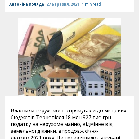
Антоніна Коляда
27 Березня, 2021
1 min read
Власники нерухомості спрямували до місцевих
бюджетів Тернопілля 18 млн 927 тис. грн
податку на нерухоме майно, відмінне від
земельної ділянки, впродовж січня-
лютого 2021 року. Це перевищило очікувані