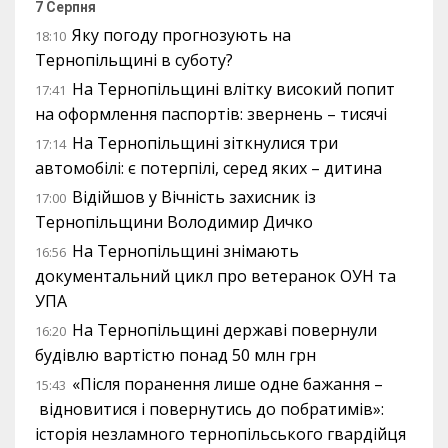
7 Серпня
Яку погоду прогнозують на
18:10
Тернопільщині в суботу?
На Тернопільщині влітку високий попит
17:41
на оформлення паспортів: звернень – тисячі
На Тернопільщині зіткнулися три
17:14
автомобілі: є потерпілі, серед яких – дитина
Відійшов у Вічність захисник із
17:00
Тернопільщини Володимир Дичко
На Тернопільщині знімають
16:56
документальний цикл про ветеранок ОУН та
УПА
На Тернопільщині державі повернули
16:20
будівлю вартістю понад 50 млн грн
«Після поранення лише одне бажання –
15:43
відновитися і повернутись до побратимів»:
історія незламного тернопільського гвардійця