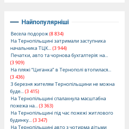
Найпопулярніші
Весела подорож
(8 834)
На Тернопільщині затримали заступника
начальника ТЦК…
(3 944)
Печатки, авто та чорнова бухгалтерія: на…
(3 909)
На пляжі “Циганка” в Тернополі втопилася…
(3 436)
З березня жителям Тернопільщини не можна
буде…
(3 415)
На Тернопільщині спалахнула масштабна
пожежа на…
(3 363)
На Тернопільщині під час пожежі житлового
будинку…
(3 347)
На Тернопільщині авто з чотирма дітьми