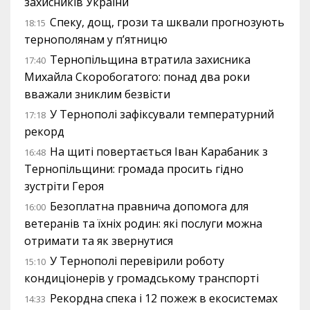
захисників України
Спеку, дощ, грози та шквали прогнозують
18:15
тернополянам у п’ятницю
Тернопільщина втратила захисника
17:40
Михайла Скоробогатого: понад два роки
вважали зниклим безвісти
У Тернополі зафіксували температурний
17:18
рекорд
На щиті повертається Іван Карабаник з
16:48
Тернопільщини: громада просить гідно
зустріти Героя
Безоплатна правнича допомога для
16:00
ветеранів та їхніх родин: які послуги можна
отримати та як звернутися
У Тернополі перевірили роботу
15:10
кондиціонерів у громадському транспорті
Рекордна спека і 12 пожеж в екосистемах
14:33