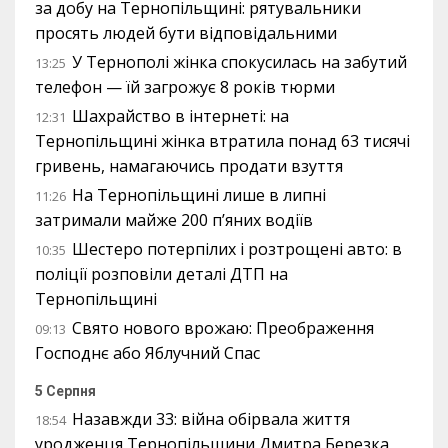
за добу на Тернопільщині: рятувальники
просять людей бути відповідальними
У Тернополі жінка спокусилась на забутий
13:25
телефон — їй загрожує 8 років тюрми
Шахрайство в інтернеті: на
12:31
Тернопільщині жінка втратила понад 63 тисячі
гривень, намагаючись продати взуття
На Тернопільщині лише в липні
11:26
затримали майже 200 п’яних водіїв
Шестеро потерпілих і розтрощені авто: в
10:35
поліції розповіли деталі ДТП на
Тернопільщині
Свято нового врожаю: Преображення
09:13
Господнє або Яблучний Спас
5 Серпня
Назавжди 33: війна обірвала життя
18:54
уродженця Тернопільщини Дмитра Березка