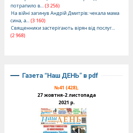
потрапило в…
(3 256)
На війні загинув Андрій Дмитрів: чекала мама
сина, а…
(3 160)
Священники застерігають вірян від послуг…
(2 968)
Газета “Наш ДЕНЬ” в pdf
№41 (428),
27 жовтня-2 листопада
2021 р.