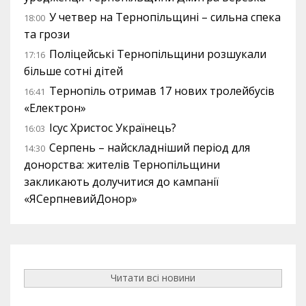
У четвер на Тернопільщині – сильна спека
18:00
та грози
Поліцейські Тернопільщини розшукали
17:16
більше сотні дітей
Тернопіль отримав 17 нових тролейбусів
16:41
«Електрон»
Ісус Христос Українець?
16:03
Серпень – найскладніший період для
14:30
донорства: жителів Тернопільщини
закликають долучитися до кампанії
«ЯСерпневийДонор»
Читати всі новини