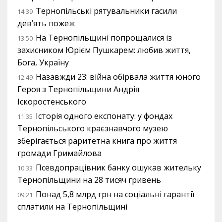
Тернопільські рятувальники гасили
14:39
дев’ять пожеж
На Тернопільщині попрощалися із
13:50
захисником Юрієм Пушкарем: любив життя,
Бога, Україну
Назавжди 23: війна обірвала життя юного
12:49
Героя з Тернопільщини Андрія
Іскоростенського
Історія одного експонату: у фондах
11:35
Тернопільського краєзнавчого музею
зберігається раритетна книга про життя
громади Гримайлова
Псевдопрацівник банку ошукав жительку
10:33
Тернопільщини на 28 тисяч гривень
Понад 5,8 млрд грн на соціальні гарантії
09:21
сплатили на Тернопільщині