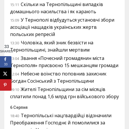
Скільки на Тернопільщині випадків
15:11
домашнього насильства і як карають
У Тернополі відбудуться установчі збори
15:09
асоціації нащадків українських жертв
польських репресій
Чоловіка, який зник безвісти на
13:30
33
Тернопільщині, знайшли мертвим
SHARES
Звання «Почесний громадянин міста
13:04
Тернополя» присвоєно 15 мешканцям громади
33
Небесне воїнство поповнив захисник
12:04
Богдан Сосінський з Тернопільщини
Жителі Тернопільщини за сім місяців
09:10
сплатили понад 1,6 млрд грн військового збору
6 Серпня
Тернопільські нацгвардійці відзначили
18:40
Преображення Господнє й помолилися за