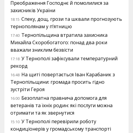
Преображення Господнє й помолилися за
захисників України
Спеку, дощ, грози та шквали прогнозують
18:15
тернополянам у п’ятницю
Тернопільщина втратила захисника
17:40
Михайла Скоробогатого: понад два роки
вважали зниклим безвісти
У Тернополі зафіксували температурний
17:18
рекорд
На щиті повертається Іван Карабаник з
16:48
Тернопільщини: громада просить гідно
зустріти Героя
Безоплатна правнича допомога для
16:00
ветеранів та їхніх родин: які послуги можна
отримати та як звернутися
У Тернополі перевірили роботу
15:10
кондиціонерів у громадському транспорті