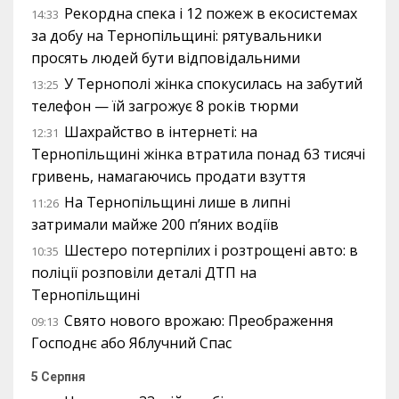
Рекордна спека і 12 пожеж в екосистемах
14:33
за добу на Тернопільщині: рятувальники
просять людей бути відповідальними
У Тернополі жінка спокусилась на забутий
13:25
телефон — їй загрожує 8 років тюрми
Шахрайство в інтернеті: на
12:31
Тернопільщині жінка втратила понад 63 тисячі
гривень, намагаючись продати взуття
На Тернопільщині лише в липні
11:26
затримали майже 200 п’яних водіїв
Шестеро потерпілих і розтрощені авто: в
10:35
поліції розповіли деталі ДТП на
Тернопільщині
Свято нового врожаю: Преображення
09:13
Господнє або Яблучний Спас
5 Серпня