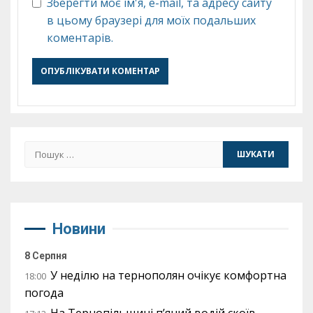
Зберегти моє ім'я, e-mail, та адресу сайту
в цьому браузері для моїх подальших
коментарів.
Пошук:
Новини
8 Серпня
У неділю на тернополян очікує комфортна
18:00
погода
На Тернопільщині п’яний водій скоїв