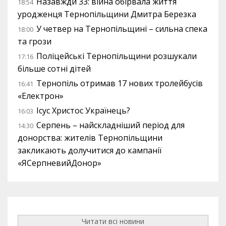
Назавжди 33: війна обірвала життя
18:54
уродженця Тернопільщини Дмитра Березка
У четвер на Тернопільщині – сильна спека
18:00
та грози
Поліцейські Тернопільщини розшукали
17:16
більше сотні дітей
Тернопіль отримав 17 нових тролейбусів
16:41
«Електрон»
Ісус Христос Українець?
16:03
Серпень – найскладніший період для
14:30
донорства: жителів Тернопільщини
закликають долучитися до кампанії
«ЯСерпневийДонор»
Читати всі новини