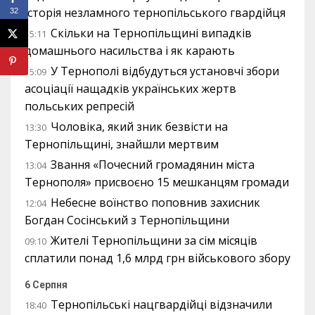
історія незламного тернопільського гвардійця
32
Скільки на Тернопільщині випадків
15:11
домашнього насильства і як карають
У Тернополі відбудуться установчі збори
15:09
асоціації нащадків українських жертв
польських репресій
Чоловіка, який зник безвісти на
13:30
Тернопільщині, знайшли мертвим
Звання «Почесний громадянин міста
13:04
Тернополя» присвоєно 15 мешканцям громади
Небесне воїнство поповнив захисник
12:04
Богдан Сосінський з Тернопільщини
Жителі Тернопільщини за сім місяців
09:10
сплатили понад 1,6 млрд грн військового збору
6 Серпня
Тернопільські нацгвардійці відзначили
18:40