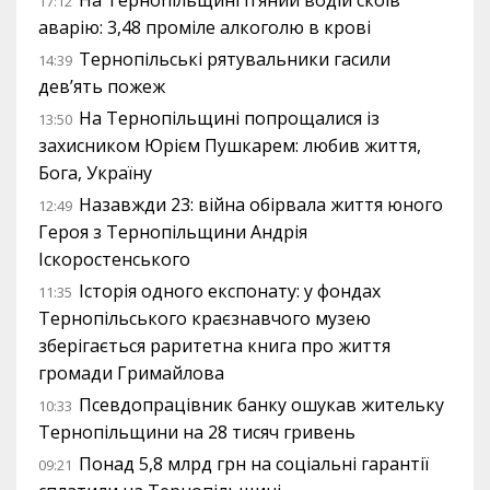
17:12
аварію: 3,48 проміле алкоголю в крові
Тернопільські рятувальники гасили
14:39
дев’ять пожеж
На Тернопільщині попрощалися із
13:50
захисником Юрієм Пушкарем: любив життя,
Бога, Україну
Назавжди 23: війна обірвала життя юного
12:49
Героя з Тернопільщини Андрія
Іскоростенського
Історія одного експонату: у фондах
11:35
Тернопільського краєзнавчого музею
зберігається раритетна книга про життя
громади Гримайлова
Псевдопрацівник банку ошукав жительку
10:33
Тернопільщини на 28 тисяч гривень
Понад 5,8 млрд грн на соціальні гарантії
09:21