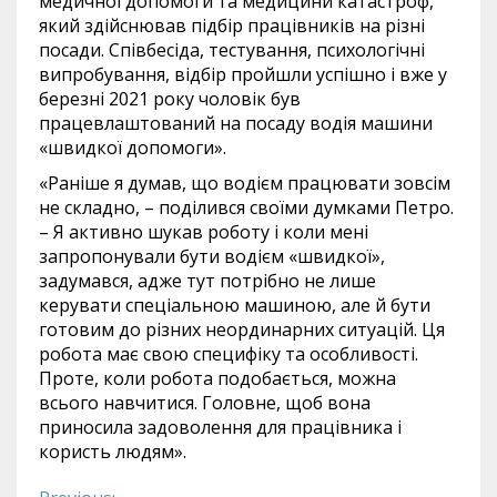
медичної допомоги та медицини катастроф,
який здійснював підбір працівників на різні
посади. Співбесіда, тестування, психологічні
випробування, відбір пройшли успішно і вже у
березні 2021 року чоловік був
працевлаштований на посаду водія машини
«швидкої допомоги».
«Раніше я думав, що водієм працювати зовсім
не складно, – поділився своїми думками Петро.
– Я активно шукав роботу і коли мені
запропонували бути водієм «швидкої»,
задумався, адже тут потрібно не лише
керувати спеціальною машиною, але й бути
готовим до різних неординарних ситуацій. Ця
робота має свою специфіку та особливості.
Проте, коли робота подобається, можна
всього навчитися. Головне, щоб вона
приносила задоволення для працівника і
користь людям».