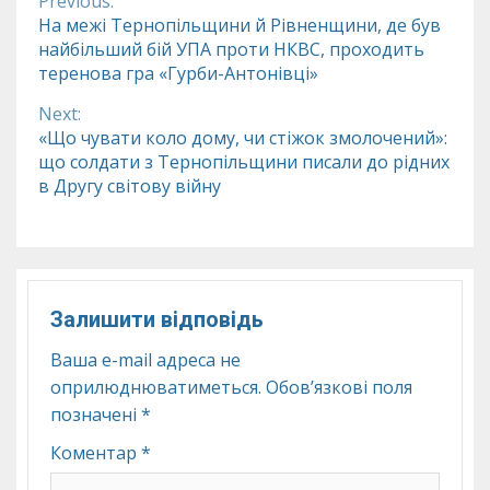
Previous:
Continue
На межі Тернопільщини й Рівненщини, де був
найбільший бій УПА проти НКВС, проходить
Reading
теренова гра «Гурби-Антонівці»
Next:
«Що чувати коло дому, чи стіжок змолочений»:
що солдати з Тернопільщини писали до рідних
в Другу світову війну
Залишити відповідь
Ваша e-mail адреса не
оприлюднюватиметься.
Обов’язкові поля
позначені
*
Коментар
*