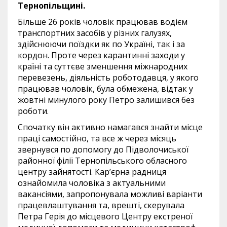
Тернопільщині.
Більше 26 років чоловік працював водієм
транспортних засобів у різних галузях,
здійснюючи поїздки як по Україні, так і за
кордон. Проте через карантинні заходи у
країні та суттєве зменшення міжнародних
перевезень, діяльність роботодавця, у якого
працював чоловік, була обмежена, відтак у
жовтні минулого року Петро залишився без
роботи.
Спочатку він активно намагався знайти місце
праці самостійно, та все ж через місяць
звернувся по допомогу до Підволочиської
районної філії Тернопільського обласного
центру зайнятості. Кар’єрна радниця
ознайомила чоловіка з актуальними
вакансіями, запропонувала можливі варіанти
працевлаштування та, врешті, скерувала
Петра Герія до місцевого Центру екстреної