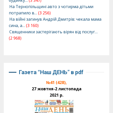
будинку…
(3 347)
На Тернопільщині авто з чотирма дітьми
потрапило в…
(3 256)
На війні загинув Андрій Дмитрів: чекала мама
сина, а…
(3 160)
Священники застерігають вірян від послуг…
(2 968)
Газета “Наш ДЕНЬ” в pdf
№41 (428),
27 жовтня-2 листопада
2021 р.