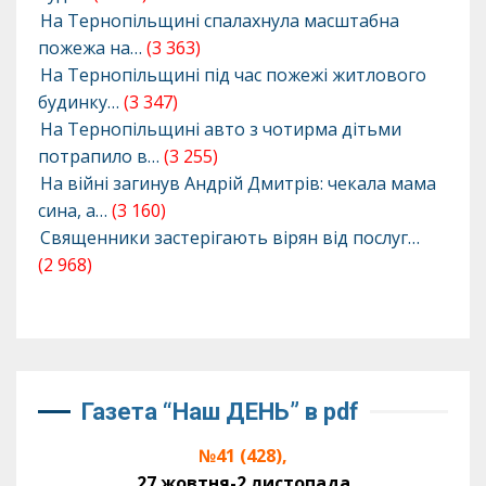
На Тернопільщині спалахнула масштабна
пожежа на…
(3 363)
На Тернопільщині під час пожежі житлового
будинку…
(3 347)
На Тернопільщині авто з чотирма дітьми
потрапило в…
(3 255)
На війні загинув Андрій Дмитрів: чекала мама
сина, а…
(3 160)
Священники застерігають вірян від послуг…
(2 968)
Газета “Наш ДЕНЬ” в pdf
№41 (428),
27 жовтня-2 листопада