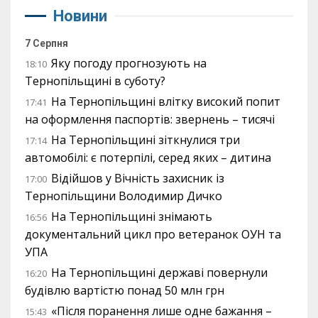
Новини
7 Серпня
Яку погоду прогнозують на
18:10
Тернопільщині в суботу?
На Тернопільщині влітку високий попит
17:41
на оформлення паспортів: звернень – тисячі
На Тернопільщині зіткнулися три
17:14
автомобілі: є потерпілі, серед яких – дитина
Відійшов у Вічність захисник із
17:00
Тернопільщини Володимир Дичко
На Тернопільщині знімають
16:56
документальний цикл про ветеранок ОУН та
УПА
На Тернопільщині державі повернули
16:20
будівлю вартістю понад 50 млн грн
«Після поранення лише одне бажання –
15:43