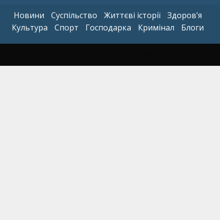
Новини
Суспільство
Життєві історії
Здоров’я
Культура
Спорт
Господарка
Кримінал
Блоги
Copyright © All rights reserved.
|
Kreeti
by AF themes.