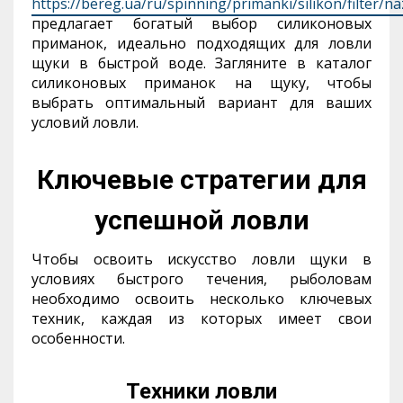
https://bereg.ua/ru/spinning/primanki/silikon/filter/n
предлагает богатый выбор силиконовых
приманок, идеально подходящих для ловли
щуки в быстрой воде. Загляните в каталог
силиконовых приманок на щуку, чтобы
выбрать оптимальный вариант для ваших
условий ловли.
Ключевые стратегии для
успешной ловли
Чтобы освоить искусство ловли щуки в
условиях быстрого течения, рыболовам
необходимо освоить несколько ключевых
техник, каждая из которых имеет свои
особенности.
Техники ловли