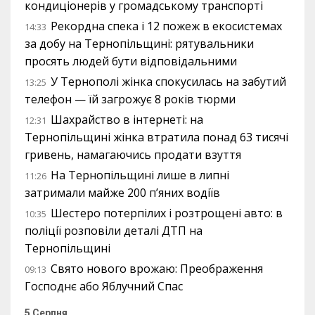
кондиціонерів у громадському транспорті
Рекордна спека і 12 пожеж в екосистемах
14:33
за добу на Тернопільщині: рятувальники
просять людей бути відповідальними
У Тернополі жінка спокусилась на забутий
13:25
телефон — їй загрожує 8 років тюрми
Шахрайство в інтернеті: на
12:31
Тернопільщині жінка втратила понад 63 тисячі
гривень, намагаючись продати взуття
На Тернопільщині лише в липні
11:26
затримали майже 200 п’яних водіїв
Шестеро потерпілих і розтрощені авто: в
10:35
поліції розповіли деталі ДТП на
Тернопільщині
Свято нового врожаю: Преображення
09:13
Господнє або Яблучний Спас
5 Серпня