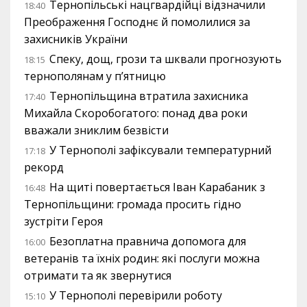
Тернопільські нацгвардійці відзначили
18:40
Преображення Господнє й помолилися за
захисників України
Спеку, дощ, грози та шквали прогнозують
18:15
тернополянам у п’ятницю
Тернопільщина втратила захисника
17:40
Михайла Скоробогатого: понад два роки
вважали зниклим безвісти
У Тернополі зафіксували температурний
17:18
рекорд
На щиті повертається Іван Карабаник з
16:48
Тернопільщини: громада просить гідно
зустріти Героя
Безоплатна правнича допомога для
16:00
ветеранів та їхніх родин: які послуги можна
отримати та як звернутися
У Тернополі перевірили роботу
15:10