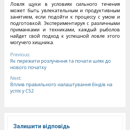
Ловля щуки в условиях сильного течения
может быть увлекательным и продуктивным
занятием, если подойти к процессу с умом и
подготовкой. Экспериментируя с различными
приманками и техниками, каждый рыболов
найдет свой подход к успешной ловле этого
могучего хищника.
Previous:
Continue
Як пережити розлучення та почати шлях до
нового початку
Reading
Next:
Вплив правильного налаштування біндів на
успіх у CS2
Залишити відповідь