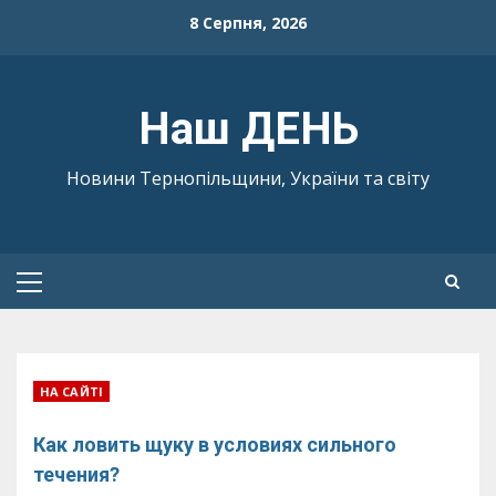
Skip
8 Серпня, 2026
to
content
Наш ДЕНЬ
Новини Тернопільщини, України та світу
Primary
Menu
НА САЙТІ
Как ловить щуку в условиях сильного
течения?