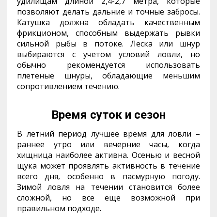
удилищам длиной 2,4-2,7 метра, которые
позволяют делать дальние и точные забросы.
Катушка должна обладать качественным
фрикционом, способным выдержать рывки
сильной рыбы в потоке. Леска или шнур
выбираются с учетом условий ловли, но
обычно рекомендуется использовать
плетеные шнуры, обладающие меньшим
сопротивлением течению.
Время суток и сезон
В летний период лучшее время для ловли –
раннее утро или вечерние часы, когда
хищница наиболее активна. Осенью и весной
щука может проявлять активность в течение
всего дня, особенно в пасмурную погоду.
Зимой ловля на течении становится более
сложной, но все еще возможной при
правильном подходе.