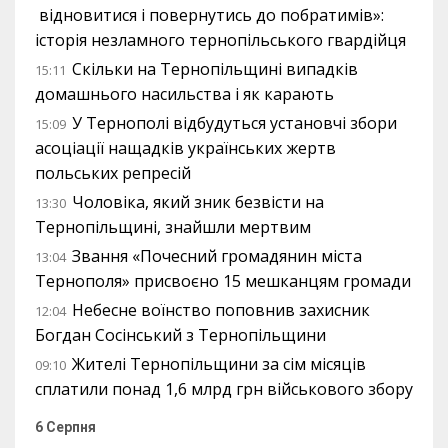
відновитися і повернутись до побратимів»:
історія незламного тернопільського гвардійця
Скільки на Тернопільщині випадків
15:11
домашнього насильства і як карають
У Тернополі відбудуться установчі збори
15:09
асоціації нащадків українських жертв
польських репресій
Чоловіка, який зник безвісти на
13:30
Тернопільщині, знайшли мертвим
Звання «Почесний громадянин міста
13:04
Тернополя» присвоєно 15 мешканцям громади
Небесне воїнство поповнив захисник
12:04
Богдан Сосінський з Тернопільщини
Жителі Тернопільщини за сім місяців
09:10
сплатили понад 1,6 млрд грн військового збору
6 Серпня