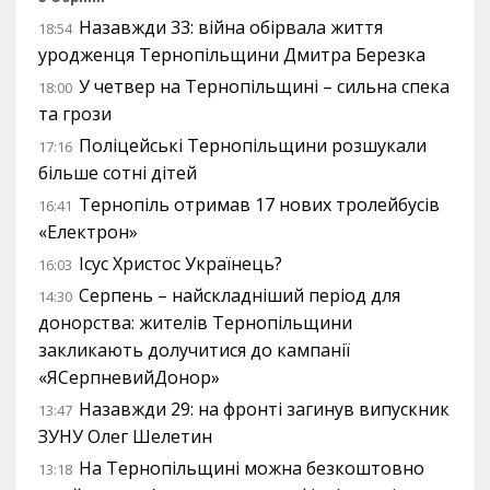
Назавжди 33: війна обірвала життя
18:54
уродженця Тернопільщини Дмитра Березка
У четвер на Тернопільщині – сильна спека
18:00
та грози
Поліцейські Тернопільщини розшукали
17:16
більше сотні дітей
Тернопіль отримав 17 нових тролейбусів
16:41
«Електрон»
Ісус Христос Українець?
16:03
Серпень – найскладніший період для
14:30
донорства: жителів Тернопільщини
закликають долучитися до кампанії
«ЯСерпневийДонор»
Назавжди 29: на фронті загинув випускник
13:47
ЗУНУ Олег Шелетин
На Тернопільщині можна безкоштовно
13:18