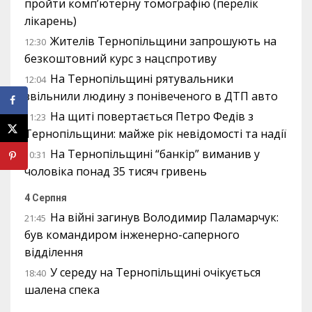
пройти комп’ютерну томографію (перелік
лікарень)
Жителів Тернопільщини запрошують на
12:30
безкоштовний курс з нацспротиву
На Тернопільщині рятувальники
12:04
звільнили людину з понівеченого в ДТП авто
На щиті повертається Петро Федів з
11:23
Тернопільщини: майже рік невідомості та надії
На Тернопільщині “банкір” виманив у
10:31
чоловіка понад 35 тисяч гривень
4 Серпня
На війні загинув Володимир Паламарчук:
21:45
був командиром інженерно-саперного
відділення
У середу на Тернопільщині очікується
18:40
шалена спека