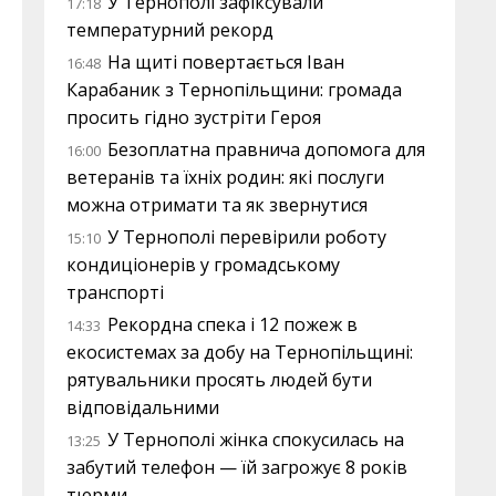
У Тернополі зафіксували
17:18
температурний рекорд
На щиті повертається Іван
16:48
Карабаник з Тернопільщини: громада
просить гідно зустріти Героя
Безоплатна правнича допомога для
16:00
ветеранів та їхніх родин: які послуги
можна отримати та як звернутися
У Тернополі перевірили роботу
15:10
кондиціонерів у громадському
транспорті
Рекордна спека і 12 пожеж в
14:33
екосистемах за добу на Тернопільщині:
рятувальники просять людей бути
відповідальними
У Тернополі жінка спокусилась на
13:25
забутий телефон — їй загрожує 8 років
тюрми