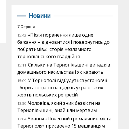
Новини
7 Серпня
«Після поранення лише одне
15:43
бажання – відновитися і повернутись до
побратимів»: історія незламного
тернопільського гвардійця
Скільки на Тернопільщині випадків
15:11
домашнього насильства і як карають
У Тернополі відбудуться установчі
15:09
збори асоціації нащадків українських
жертв польських репресій
Чоловіка, який зник безвісти на
13:30
Тернопільщині, знайшли мертвим
Звання «Почесний громадянин міста
13:04
Тернополя» присвоєно 15 мешканцям