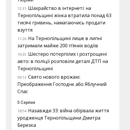
Шахрайство в інтернеті: на
12:31
Тернопільщині жінка втратила понад 63
тисячі гривень, намагаючись продати
взуття
На Тернопільщині лише в липні
11:26
затримали майже 200 п’яних водіїв
Шестеро потерпілих і розтрощені
10:35
авто: в поліції розповіли деталі ДТП на
Тернопільщині
Свято нового врожаю:
09:13
Преображення Господнє або Яблучний
Спас
5 Серпня
Назавжди 33: війна обірвала життя
18:54
уродженця Тернопільщини Дмитра
Березка