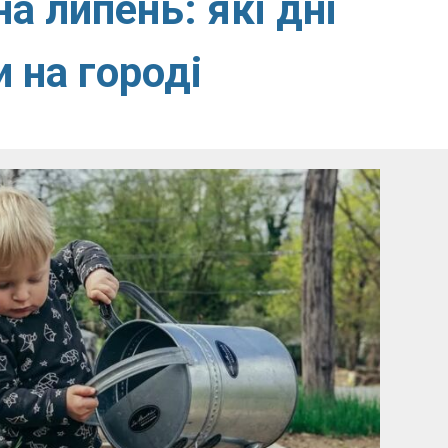
а липень: які дні
 на городі