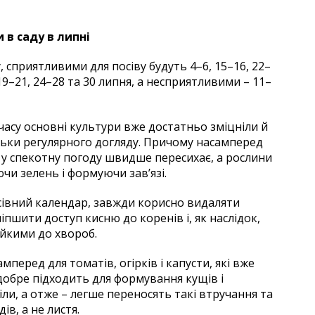
 в саду в липні
, сприятливими для посіву будуть 4–6, 15–16, 22–
19–21, 24–28 та 30 липня, а несприятливими – 11–
асу основні культури вже достатньо зміцніли й
льки регулярного догляду. Причому насамперед
 у спекотну погоду швидше пересихає, а рослини
чи зелень і формуючи зав’язі.
сівний календар, завжди корисно видаляти
пшити доступ кисню до коренів і, як наслідок,
йкими до хвороб.
амперед для томатів, огірків і капусти, які вже
 добре підходить для формування кущів і
ли, а отже – легше переносять такі втручання та
в, а не листя.