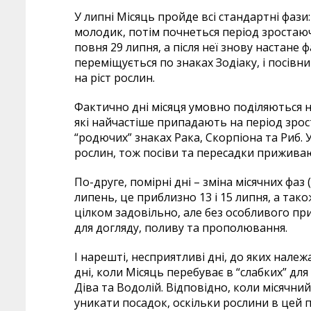
У липні Місяць пройде всі стандартні фази:
молодик, потім почнеться період зростаючо
повня 29 липня, а після неї знову настане
переміщується по знаках Зодіаку, і посівн
на ріст рослин.
Фактично дні місяця умовно поділяються на
які найчастіше припадають на період зрос
“родючих” знаках Рака, Скорпіона та Риб. 
рослин, тож посіви та пересадки прижива
По-друге, помірні дні – зміна місячних фа
липень, це приблизно 13 і 15 липня, а тако
цілком задовільно, але без особливого пр
для догляду, поливу та прополювання.
І нарешті, несприятливі дні, до яких належ
дні, коли Місяць перебуває в “слабких” для
Діва та Водолій. Відповідно, коли місячний
уникати посадок, оскільки рослини в цей 