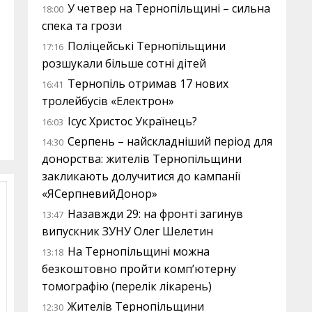
У четвер на Тернопільщині – сильна
18:00
спека та грози
Поліцейські Тернопільщини
17:16
розшукали більше сотні дітей
Тернопіль отримав 17 нових
16:41
тролейбусів «Електрон»
Ісус Христос Українець?
16:03
Серпень – найскладніший період для
14:30
донорства: жителів Тернопільщини
закликають долучитися до кампанії
«ЯСерпневийДонор»
Назавжди 29: на фронті загинув
13:47
випускник ЗУНУ Олег Шелетин
На Тернопільщині можна
13:18
безкоштовно пройти комп’ютерну
томографію (перелік лікарень)
Жителів Тернопільщини
12:30