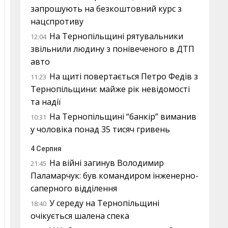
запрошують на безкоштовний курс з
нацспротиву
На Тернопільщині рятувальники
12:04
звільнили людину з понівеченого в ДТП
авто
На щиті повертається Петро Федів з
11:23
Тернопільщини: майже рік невідомості
та надії
На Тернопільщині “банкір” виманив
10:31
у чоловіка понад 35 тисяч гривень
4 Серпня
На війні загинув Володимир
21:45
Паламарчук: був командиром інженерно-
саперного відділення
У середу на Тернопільщині
18:40
очікується шалена спека