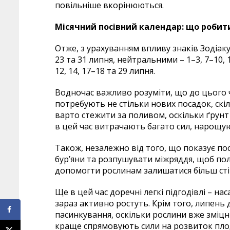
повільніше вкорінюються.
Місячний посівний календар: що робити
Отже, з урахуванням впливу знаків Зодіаку
23 та 31 липня, нейтральними – 1–3, 7–10, 
12, 14, 17–18 та 29 липня.
Водночас важливо розуміти, що до цього ч
потребують не стільки нових посадок, скі
варто стежити за поливом, оскільки ґрунт
в цей час витрачають багато сил, нарощую
Також, незалежно від того, що показує по
бур’яни та розпушувати міжряддя, щоб полі
допомогти рослинам залишатися більш сті
Ще в цей час доречні легкі підгодівлі – нас
зараз активно ростуть. Крім того, липень
пасинкування, оскільки рослини вже зміцні
краще спрямовують сили на розвиток плоді