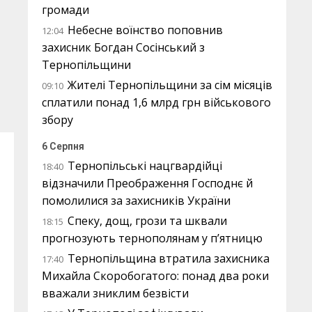
громади
Небесне воїнство поповнив
12:04
захисник Богдан Сосінський з
Тернопільщини
Жителі Тернопільщини за сім місяців
09:10
сплатили понад 1,6 млрд грн військового
збору
6 Серпня
Тернопільські нацгвардійці
18:40
відзначили Преображення Господнє й
помолилися за захисників України
Спеку, дощ, грози та шквали
18:15
прогнозують тернополянам у п’ятницю
Тернопільщина втратила захисника
17:40
Михайла Скоробогатого: понад два роки
вважали зниклим безвісти