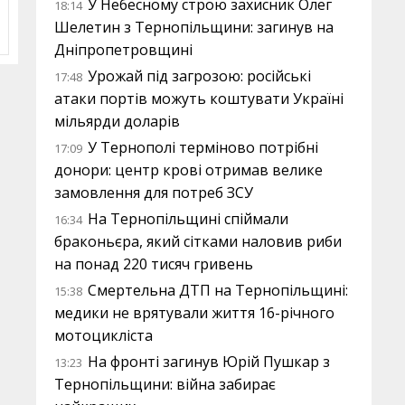
У Небесному строю захисник Олег
18:14
Шелетин з Тернопільщини: загинув на
Дніпропетровщині
Урожай під загрозою: російські
17:48
атаки портів можуть коштувати Україні
мільярди доларів
У Тернополі терміново потрібні
17:09
донори: центр крові отримав велике
замовлення для потреб ЗСУ
На Тернопільщині спіймали
16:34
браконьєра, який сітками наловив риби
на понад 220 тисяч гривень
Смертельна ДТП на Тернопільщині:
15:38
медики не врятували життя 16-річного
мотоцикліста
На фронті загинув Юрій Пушкар з
13:23
Тернопільщини: війна забирає