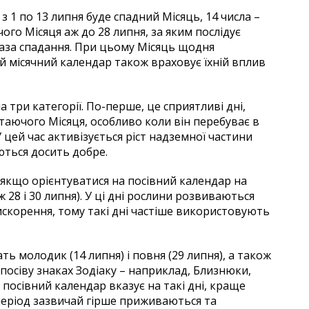
 з 1 по 13 липня буде спадний Місяць, 14 числа –
го Місяця аж до 28 липня, за яким послідує
 фаза спадання. При цьому Місяць щодня
ий місячний календар також враховує їхній вплив
 три категорії. По-перше, це сприятливі дні,
таючого Місяця, особливо коли він перебуває в
У цей час активізується ріст надземної частини
ються досить добре.
з (якщо орієнтуватися на посівний календар на
ж 28 і 30 липня). У ці дні рослини розвиваються
искорення, тому такі дні частіше використовують
ать молодик (14 липня) і повня (29 липня), а також
 посіву знаках Зодіаку – наприклад, Близнюки,
 посівний календар вказує на такі дні, краще
період зазвичай гірше приживаються та