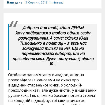
Наш день
11 Серпня, 2016
1 min read
Доброго дня тобі, «Наш ДЕНЬ»!
Хочу поділитися з тобою одним своїм
розчаруванням. А саме: скільки Юлія
Тимошенко в політиці – я весь час
голосувала тільки за неї. Що на
парламентських виборах, що на
президентських. Дуже шанувала її, вірила
їй…
Особливо запам’ятався випадок, як вона
розповідала (зі сльозами на очах) про
відвідини старенької жінки. У холодній-
прехолодній хаті, але дуже чистій, у вишиваних
рушниках… І як ця жінка босими ногами стояла
на холодній підлозі, зустрічаючи високих