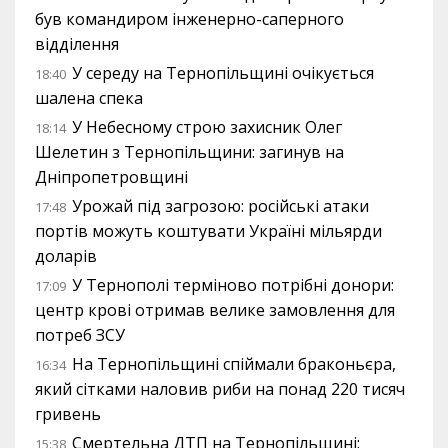
був командиром інженерно-саперного
відділення
У середу на Тернопільщині очікується
18:40
шалена спека
У Небесному строю захисник Олег
18:14
Шелетин з Тернопільщини: загинув на
Дніпропетровщині
Урожай під загрозою: російські атаки
17:48
портів можуть коштувати Україні мільярди
доларів
У Тернополі терміново потрібні донори:
17:09
центр крові отримав велике замовлення для
потреб ЗСУ
На Тернопільщині спіймали браконьєра,
16:34
який сітками наловив риби на понад 220 тисяч
гривень
Смертельна ДТП на Тернопільщині:
15:38