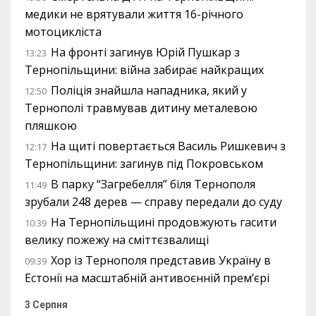
медики не врятували життя 16-річного
мотоцикліста
На фронті загинув Юрій Пушкар з
13:23
Тернопільщини: війна забирає найкращих
Поліція знайшла нападника, який у
12:50
Тернополі травмував дитину металевою
пляшкою
На щиті повертається Василь Ришкевич з
12:17
Тернопільщини: загинув під Покровськом
В парку “Загребелля” біля Тернополя
11:49
зрубали 248 дерев — справу передали до суду
На Тернопільщині продовжують гасити
10:39
велику пожежу на сміттєзвалищі
Хор із Тернополя представив Україну в
09:39
Естонії на масштабній антивоєнній прем’єрі
3 Серпня