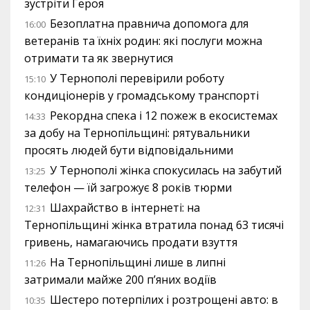
зустріти Героя
Безоплатна правнича допомога для
16:00
ветеранів та їхніх родин: які послуги можна
отримати та як звернутися
У Тернополі перевірили роботу
15:10
кондиціонерів у громадському транспорті
Рекордна спека і 12 пожеж в екосистемах
14:33
за добу на Тернопільщині: рятувальники
просять людей бути відповідальними
У Тернополі жінка спокусилась на забутий
13:25
телефон — їй загрожує 8 років тюрми
Шахрайство в інтернеті: на
12:31
Тернопільщині жінка втратила понад 63 тисячі
гривень, намагаючись продати взуття
На Тернопільщині лише в липні
11:26
затримали майже 200 п’яних водіїв
Шестеро потерпілих і розтрощені авто: в
10:35