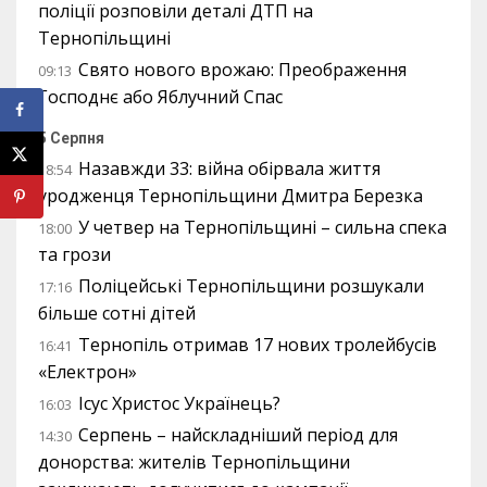
поліції розповіли деталі ДТП на
Тернопільщині
Свято нового врожаю: Преображення
09:13
Господнє або Яблучний Спас
5 Серпня
Назавжди 33: війна обірвала життя
18:54
уродженця Тернопільщини Дмитра Березка
У четвер на Тернопільщині – сильна спека
18:00
та грози
Поліцейські Тернопільщини розшукали
17:16
більше сотні дітей
Тернопіль отримав 17 нових тролейбусів
16:41
«Електрон»
Ісус Христос Українець?
16:03
Серпень – найскладніший період для
14:30
донорства: жителів Тернопільщини