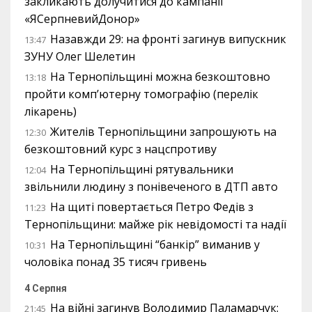
закликають долучитися до кампанії
«ЯСерпневийДонор»
Назавжди 29: на фронті загинув випускник
13:47
ЗУНУ Олег Шелетин
На Тернопільщині можна безкоштовно
13:18
пройти комп’ютерну томографію (перелік
лікарень)
Жителів Тернопільщини запрошують на
12:30
безкоштовний курс з нацспротиву
На Тернопільщині рятувальники
12:04
звільнили людину з понівеченого в ДТП авто
На щиті повертається Петро Федів з
11:23
Тернопільщини: майже рік невідомості та надії
На Тернопільщині “банкір” виманив у
10:31
чоловіка понад 35 тисяч гривень
4 Серпня
На війні загинув Володимир Паламарчук:
21:45