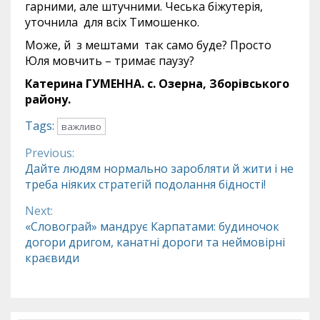
гарними, але штучними. Чеська біжутерія,
уточнила для всіх Тимошенко.
Може, й з мештами так само буде? Просто
Юля мовчить – тримає паузу?
Катерина ГУМЕННА. с. Озерна, Зборівського
району.
Tags:
важливо
Previous:
Continue
Дайте людям нормально заробляти й жити і не
треба ніяких стратегій подолання бідності!
Reading
Next:
«Словограй» мандрує Карпатами: будиночок
догори дригом, канатні дороги та неймовірні
краєвиди