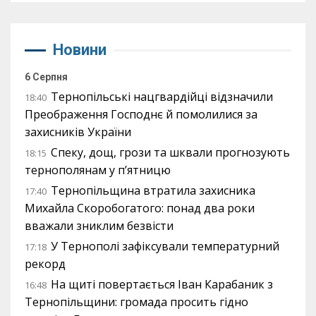
Новини
6 Серпня
Тернопільські нацгвардійці відзначили
18:40
Преображення Господнє й помолилися за
захисників України
Спеку, дощ, грози та шквали прогнозують
18:15
тернополянам у п’ятницю
Тернопільщина втратила захисника
17:40
Михайла Скоробогатого: понад два роки
вважали зниклим безвісти
У Тернополі зафіксували температурний
17:18
рекорд
На щиті повертається Іван Карабаник з
16:48
Тернопільщини: громада просить гідно