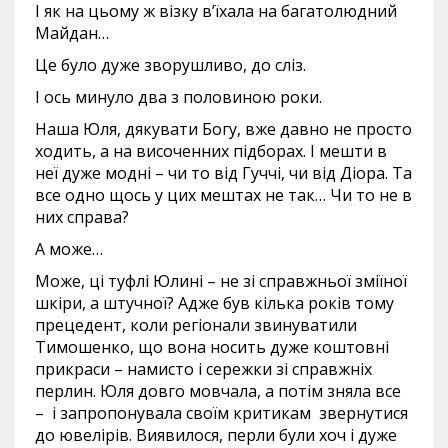
І як на цьому ж візку в’їхала на багатолюдний
Майдан…
Це було дуже зворушливо, до сліз.
І ось минуло два з половиною роки.
Наша Юля, дякувати Богу, вже давно не просто
ходить, а на височенних підборах. І мешти в
неї дуже модні – чи то від Гуччі, чи від Діора. Та
все одно щось у цих мештах не так… Чи то не в
них справа?
А може…
Може, ці туфлі Юлині – не зі справжньої зміїної
шкіри, а штучної? Адже був кілька років тому
прецедент, коли регіонали звинуватили
Тимошенко, що вона носить дуже коштовні
прикраси – намисто і сережки зі справжніх
перлин. Юля довго мовчала, а потім зняла все
– і запропонувала своїм критикам звернутися
до ювелірів. Виявилося, перли були хоч і дуже