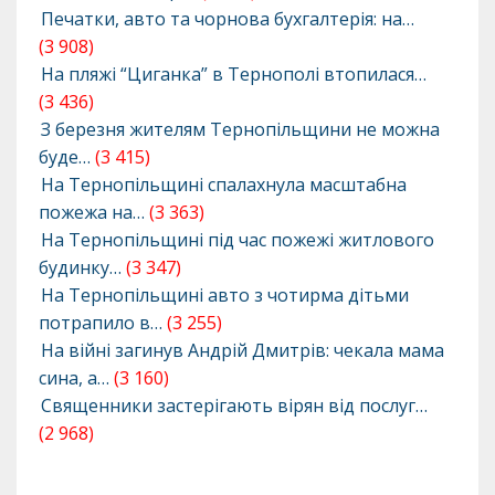
Печатки, авто та чорнова бухгалтерія: на…
(3 908)
На пляжі “Циганка” в Тернополі втопилася…
(3 436)
З березня жителям Тернопільщини не можна
буде…
(3 415)
На Тернопільщині спалахнула масштабна
пожежа на…
(3 363)
На Тернопільщині під час пожежі житлового
будинку…
(3 347)
На Тернопільщині авто з чотирма дітьми
потрапило в…
(3 255)
На війні загинув Андрій Дмитрів: чекала мама
сина, а…
(3 160)
Священники застерігають вірян від послуг…
(2 968)