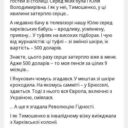
гостей зі столиці. Серед яких була і Юлія
Володимирівна. І як у неї, Тимошенко, у ці
хвилини затерпло серце…
А недавно бачу в телевізорі нашу Юлю серед
харківських бабусь – вродливу, усміхнену,
приязну… У туфлях на високих підборах. І чую
від журналістів: ці туфлі – зі зміїної шкіри, їх
вартість – 500 доларів.
Знаєте, цього разу серце затерпло вже в мене.
Адже 500 доларів – то моя пенсія за цілих 9
місяців…
І Янукович чомусь згадався. У мештах зі шкіри
крокодила. На якомусь самміті – у Брюсселі,
здається. Тоді з нього вся Європа, включно з
Україною, сміялася.
… А ще я згадала Революцію Гідності.
І як Тимошенко в інвалідному візку виїжджала
з Харківської колонії.