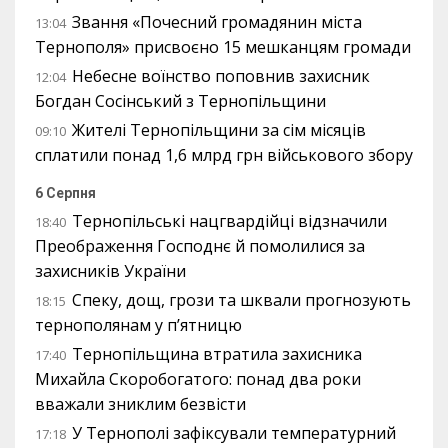
Звання «Почесний громадянин міста
13:04
Тернополя» присвоєно 15 мешканцям громади
Небесне воїнство поповнив захисник
12:04
Богдан Сосінський з Тернопільщини
Жителі Тернопільщини за сім місяців
09:10
сплатили понад 1,6 млрд грн військового збору
6 Серпня
Тернопільські нацгвардійці відзначили
18:40
Преображення Господнє й помолилися за
захисників України
Спеку, дощ, грози та шквали прогнозують
18:15
тернополянам у п’ятницю
Тернопільщина втратила захисника
17:40
Михайла Скоробогатого: понад два роки
вважали зниклим безвісти
У Тернополі зафіксували температурний
17:18