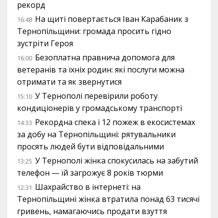
рекорд
На щиті повертається Іван Карабаник з
16:48
Тернопільщини: громада просить гідно
зустріти Героя
Безоплатна правнича допомога для
16:00
ветеранів та їхніх родин: які послуги можна
отримати та як звернутися
У Тернополі перевірили роботу
15:10
кондиціонерів у громадському транспорті
Рекордна спека і 12 пожеж в екосистемах
14:33
за добу на Тернопільщині: рятувальники
просять людей бути відповідальними
У Тернополі жінка спокусилась на забутий
13:25
телефон — їй загрожує 8 років тюрми
Шахрайство в інтернеті: на
12:31
Тернопільщині жінка втратила понад 63 тисячі
гривень, намагаючись продати взуття