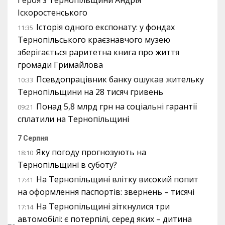
Героя з Тернопільщини Андрія
Іскоростенського
Історія одного експонату: у фондах
11:35
Тернопільського краєзнавчого музею
зберігається раритетна книга про життя
громади Гримайлова
Псевдопрацівник банку ошукав жительку
10:33
Тернопільщини на 28 тисяч гривень
Понад 5,8 млрд грн на соціальні гарантії
09:21
сплатили на Тернопільщині
7 Серпня
Яку погоду прогнозують на
18:10
Тернопільщині в суботу?
На Тернопільщині влітку високий попит
17:41
на оформлення паспортів: звернень – тисячі
На Тернопільщині зіткнулися три
17:14
автомобілі: є потерпілі, серед яких – дитина