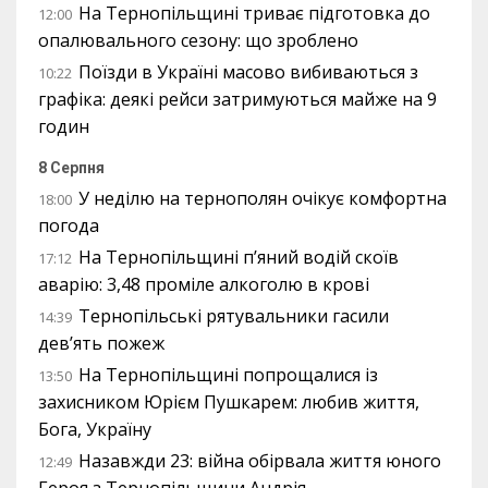
На Тернопільщині триває підготовка до
12:00
опалювального сезону: що зроблено
Поїзди в Україні масово вибиваються з
10:22
графіка: деякі рейси затримуються майже на 9
годин
8 Серпня
У неділю на тернополян очікує комфортна
18:00
погода
На Тернопільщині п’яний водій скоїв
17:12
аварію: 3,48 проміле алкоголю в крові
Тернопільські рятувальники гасили
14:39
дев’ять пожеж
На Тернопільщині попрощалися із
13:50
захисником Юрієм Пушкарем: любив життя,
Бога, Україну
Назавжди 23: війна обірвала життя юного
12:49