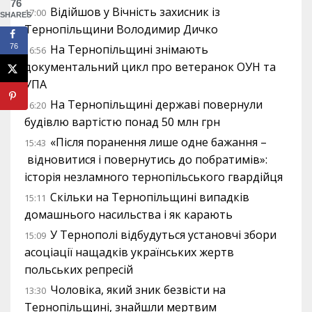
76
Відійшов у Вічність захисник із
17:00
SHARES
Тернопільщини Володимир Дичко
76
На Тернопільщині знімають
16:56
документальний цикл про ветеранок ОУН та
УПА
На Тернопільщині державі повернули
16:20
будівлю вартістю понад 50 млн грн
«Після поранення лише одне бажання –
15:43
відновитися і повернутись до побратимів»:
історія незламного тернопільського гвардійця
Скільки на Тернопільщині випадків
15:11
домашнього насильства і як карають
У Тернополі відбудуться установчі збори
15:09
асоціації нащадків українських жертв
польських репресій
Чоловіка, який зник безвісти на
13:30
Тернопільщині, знайшли мертвим