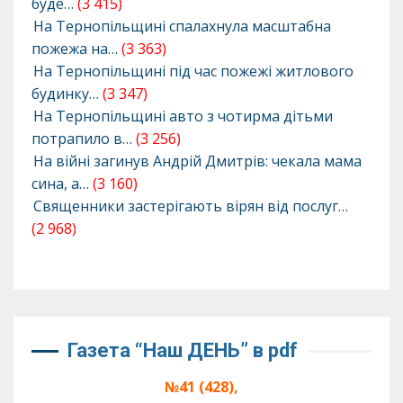
буде…
(3 415)
На Тернопільщині спалахнула масштабна
пожежа на…
(3 363)
На Тернопільщині під час пожежі житлового
будинку…
(3 347)
На Тернопільщині авто з чотирма дітьми
потрапило в…
(3 256)
На війні загинув Андрій Дмитрів: чекала мама
сина, а…
(3 160)
Священники застерігають вірян від послуг…
(2 968)
Газета “Наш ДЕНЬ” в pdf
№41 (428),