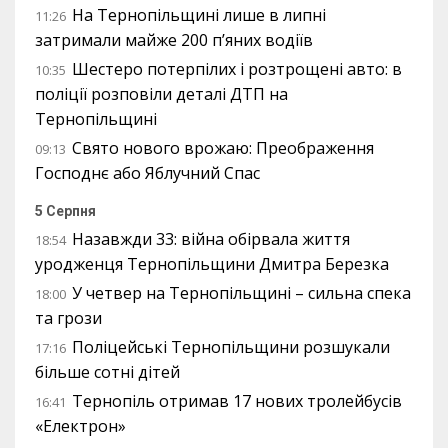
На Тернопільщині лише в липні
11:26
затримали майже 200 п’яних водіїв
Шестеро потерпілих і розтрощені авто: в
10:35
поліції розповіли деталі ДТП на
Тернопільщині
Свято нового врожаю: Преображення
09:13
Господнє або Яблучний Спас
5 Серпня
Назавжди 33: війна обірвала життя
18:54
уродженця Тернопільщини Дмитра Березка
У четвер на Тернопільщині – сильна спека
18:00
та грози
Поліцейські Тернопільщини розшукали
17:16
більше сотні дітей
Тернопіль отримав 17 нових тролейбусів
16:41
«Електрон»